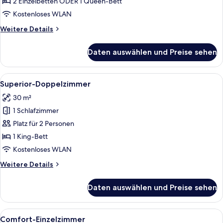
oder
2 Einzelbetten ODER 1 Queen-Bett
-
Kostenloses WLAN
Zweibettzimmer
Weitere
Weitere Details
anzeigen
Details
für
Daten auswählen und Preise sehen
Comfort-
Doppel-
oder
Alle
Ein Hotelzimmer mit Bett, Nachttisch,
4
-
Superior-Doppelzimmer
Fotos
Zweibettzimmer
30 m²
für
1 Schlafzimmer
Superior-
Doppelzimmer
Platz für 2 Personen
anzeigen
1 King-Bett
Kostenloses WLAN
Weitere
Weitere Details
Details
für
Daten auswählen und Preise sehen
Superior-
Doppelzimmer
Alle
Ein Hotelzimmer mit Bett, Schreibtisc
4
Comfort-Einzelzimmer