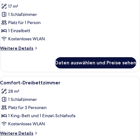
Fotos
17 m²
für
1 Schlafzimmer
Comfort-
Einzelzimmer
Platz für 1 Person
anzeigen
1 Einzelbett
Kostenloses WLAN
Weitere
Weitere Details
Details
für
Daten auswählen und Preise sehen
Comfort-
Einzelzimmer
Alle
Ein Hotelzimmer mit Bett, Schreibtisc
4
Comfort-Dreibettzimmer
Fotos
28 m²
für
1 Schlafzimmer
Comfort-
Dreibettzimmer
Platz für 3 Personen
anzeigen
1 King-Bett und 1 Einzel-Schlafsofa
Kostenloses WLAN
Weitere
Weitere Details
Details