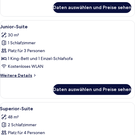
für
Daten auswählen und Preise sehen
Comfort-
Dreibettzimmer
Alle
Ein Hotelzimmer mit einem ordentlich
4
Junior-Suite
Fotos
30 m²
für
1 Schlafzimmer
Junior-
Suite
Platz für 3 Personen
anzeigen
1 King-Bett und 1 Einzel-Schlafsofa
Kostenloses WLAN
Weitere
Weitere Details
Details
für
Daten auswählen und Preise sehen
Junior-
Suite
Alle
Ein Hotelzimmer mit blauem, gemuster
6
Superior-Suite
Fotos
48 m²
für
2 Schlafzimmer
Superior-
Suite
Platz für 4 Personen