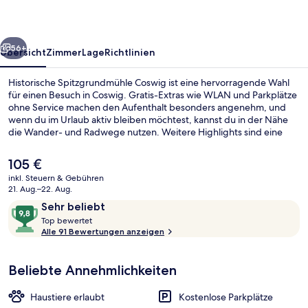
rück
Weiter
56+
Übersicht
Zimmer
Lage
Richtlinien
Historische Spitzgrundmühle Coswig ist eine hervorragende Wahl
für einen Besuch in Coswig. Gratis-Extras wie WLAN und Parkplätze
ohne Service machen den Aufenthalt besonders angenehm, und
wenn du im Urlaub aktiv bleiben möchtest, kannst du in der Nähe
die Wander- und Radwege nutzen. Weitere Highlights sind eine
Terrasse und ein Garten. Andere Reisende haben viel Gutes über
das hilfsbereite Personal zu berichten.
Der
105 €
aktuelle
inkl. Steuern & Gebühren
Preis
21. Aug.–22. Aug.
Rezeption
beträgt
Bewertungen
9,8
Sehr beliebt
105 €.
T
von
Top bewertet
o
Alle 91 Bewertungen anzeigen
10,
p
Sehr
beliebt
Beliebte Annehmlichkeiten
b
e
w
Haustiere erlaubt
Kostenlose Parkplätze
e