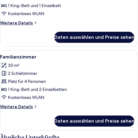
anzeigen
1 King-Bett und 1 Einzelbett
Kostenloses WLAN
Weitere
Weitere Details
Details
für
Daten auswählen und Preise sehen
Superior-
Suite
Alle
Ein Hotelzimmer mit einem Doppelbett
4
Familienzimmer
Fotos
30 m²
für
2 Schlafzimmer
Familienzimmer
anzeigen
Platz für 4 Personen
1 King-Bett und 2 Einzelbetten
Kostenloses WLAN
Weitere
Weitere Details
Details
für
Daten auswählen und Preise sehen
Familienzimmer
Ähnliche Unterkünfte