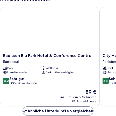
Radisson Blu Park Hotel & Conference Centre
City Hot
Radisson
City
Radisson Blu Park Hotel & Conference Centre
City H
Blu
Hotel
Radebeul
Radebe
Park
Dresde
Pool
Wellness
Pool
Hotel
Radebeu
Haustiere erlaubt
Parkplätze verfügbar
Hausti
&
Radebeu
Conference
8.2
8.2
Sehr gut
Seh
8,2
8,2
Centre
von
von
1.006 Bewertungen
917 
Radebeul
10,
10,
Der
89 €
Sehr
Sehr
Preis
gut,
gut,
inkl. Steuern & Gebühren
beträgt
23. Aug.–24. Aug.
1.006
917
89 €
Bewertungen
Bewert
Ähnliche Unterkünfte vergleichen