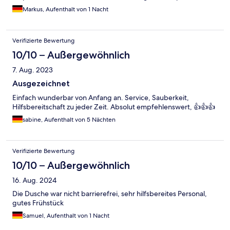
am Haus, ca.25 Minuten bis in die Innenstadt nach Dresden ,
Markus, Aufenthalt von 1 Nacht
absolute Empfehlung.
Verifizierte Bewertung
10/10 – Außergewöhnlich
7. Aug. 2023
Ausgezeichnet
Einfach wunderbar von Anfang an. Service, Sauberkeit,
Hilfsbereitschaft zu jeder Zeit. Absolut empfehlenswert, 👍👍👍
sabine, Aufenthalt von 5 Nächten
Verifizierte Bewertung
10/10 – Außergewöhnlich
16. Aug. 2024
Die Dusche war nicht barrierefrei, sehr hilfsbereites Personal,
gutes Frühstück
Samuel, Aufenthalt von 1 Nacht