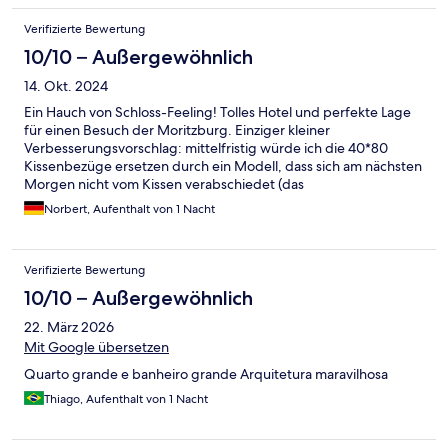
Verifizierte Bewertung
10/10 – Außergewöhnlich
14. Okt. 2024
Ein Hauch von Schloss-Feeling! Tolles Hotel und perfekte Lage
für einen Besuch der Moritzburg. Einziger kleiner
Verbesserungsvorschlag: mittelfristig würde ich die 40*80
Kissenbezüge ersetzen durch ein Modell, dass sich am nächsten
Morgen nicht vom Kissen verabschiedet (das
spezialbeschichtete Innenleben des Bezugs ist zwar hygienisch
Norbert, Aufenthalt von 1 Nacht
top, fühlt sich aber nicht toll an). Das ist allerdings "Jammern" auf
sehr hohem Niveau - man fühlt sich eben königlich, sobald man
das Hotel und dann das Zimmer betritt :-).
Verifizierte Bewertung
10/10 – Außergewöhnlich
22. März 2026
Mit Google übersetzen
Quarto grande e banheiro grande Arquitetura maravilhosa
Thiago, Aufenthalt von 1 Nacht