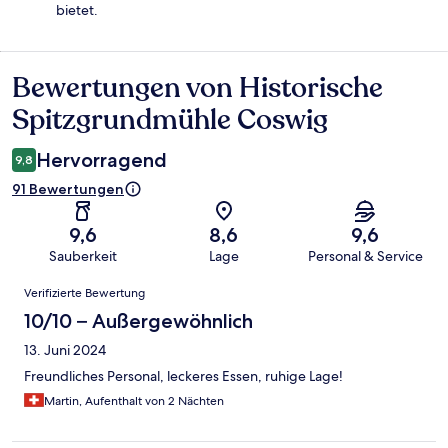
bietet.
Bewertungen von Historische
Bewertungen
Spitzgrundmühle Coswig
Hervorragend
9,8
91 Bewertungen
9,6
8,6
9,6
Sauberkeit
Lage
Personal & Service
Bewertungen
Verifizierte Bewertung
10/10 – Außergewöhnlich
13. Juni 2024
Freundliches Personal, leckeres Essen, ruhige Lage!
Martin, Aufenthalt von 2 Nächten