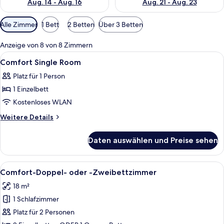
Aug. 14 - Aug. 16
Aug. 21 - Aug. 23
Verfügbare
Alle Zimmer
1 Bett
2 Betten
Über 3 Betten
Filter
für
Anzeige von 8 von 8 Zimmern
Zimmer
Alle
Ein Hotelzimmer mit einem Bett, einem
4
Comfort Single Room
Fotos
Platz für 1 Person
für
1 Einzelbett
Comfort
Single
Kostenloses WLAN
Room
Weitere
Weitere Details
anzeigen
Details
für
Daten auswählen und Preise sehen
Comfort
Single
Room
Alle
Ein Hotelzimmer mit zwei Betten, ein
6
Comfort-Doppel- oder -Zweibettzimmer
Fotos
18 m²
für
1 Schlafzimmer
Comfort-
Doppel-
Platz für 2 Personen