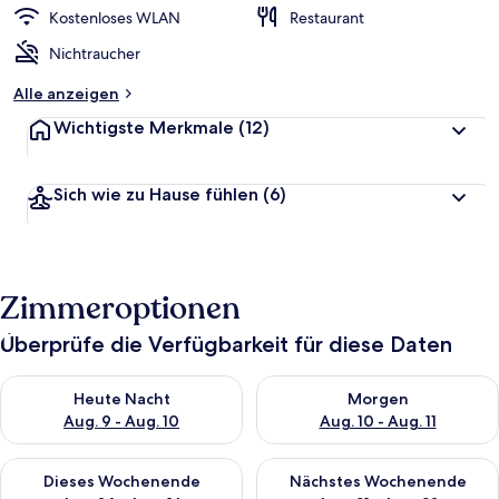
r
Kostenloses WLAN
Restaurant
t
Nichtraucher
e
t
Alle anzeigen
Wichtigste Merkmale
(12)
Sich wie zu Hause fühlen
(6)
Zimmeroptionen
Überprüfe die Verfügbarkeit für diese Daten
Überprüfe die Verfügbarkeit für heute Nacht, Aug. 9 - Aug. 10
Überprüfe die Verfügbarkeit fü
Heute Nacht
Morgen
Aug. 9 - Aug. 10
Aug. 10 - Aug. 11
Überprüfe die Verfügbarkeit für dieses Wochenende, Aug. 14 -
Überprüfe die Verfügbarkeit f
Dieses Wochenende
Nächstes Wochenende