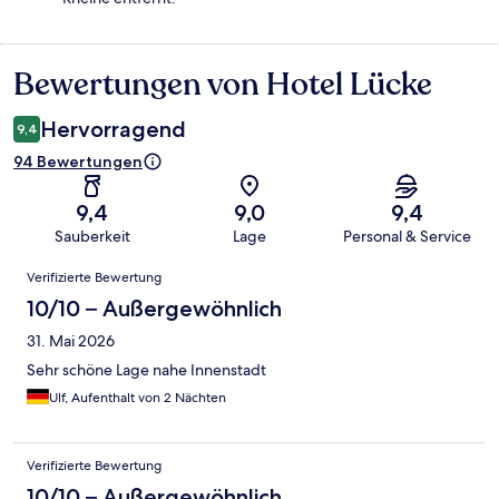
Bewertungen von Hotel Lücke
Bewertungen
Hervorragend
9,4
94 Bewertungen
9,4
9,0
9,4
Sauberkeit
Lage
Personal & Service
Bewertungen
Verifizierte Bewertung
10/10 – Außergewöhnlich
31. Mai 2026
Sehr schöne Lage nahe Innenstadt
Ulf, Aufenthalt von 2 Nächten
Verifizierte Bewertung
10/10 – Außergewöhnlich