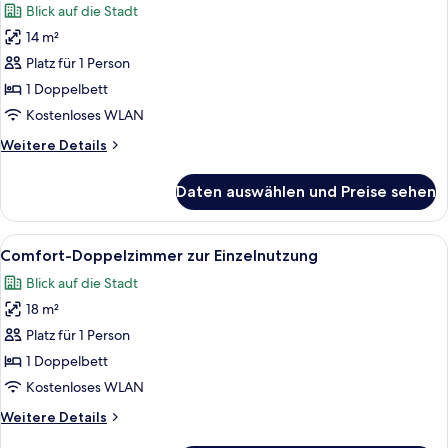
Blick auf die Stadt
für
14 m²
Classic-
Einzelzimmer,
Platz für 1 Person
Stadtblick
1 Doppelbett
anzeigen
Kostenloses WLAN
Weitere
Weitere Details
Details
für
Daten auswählen und Preise sehen
Classic-
Einzelzimmer,
Stadtblick
Alle
Ein Hotelzimmer mit einem Bett, Nacht
6
Comfort-Doppelzimmer zur Einzelnutzung
Fotos
Blick auf die Stadt
für
18 m²
Comfort-
Doppelzimmer
Platz für 1 Person
zur
1 Doppelbett
Einzelnutzung
Kostenloses WLAN
anzeigen
Weitere
Weitere Details
Details