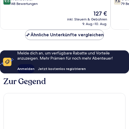
9,0
7,6
von
von
148 Bewertungen
79 B
10,
10,
Der
127 €
Wunderbar,
Gut,
Preis
148
79
inkl. Steuern & Gebühren
beträgt
9. Aug.–10. Aug.
Bewertungen
Bewert
127 €
Ähnliche Unterkünfte vergleichen
Melde dich an, um verfügbare Rabatte und Vorteile
anzuzeigen. Mehr Prämien für noch mehr Abenteuer!
Anmelden
Jetzt kostenlos registrieren
Zur Gegend