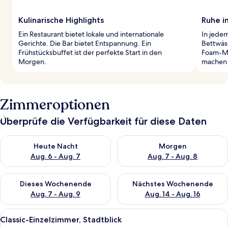
Kulinarische Highlights
Ruhe i
Ein Restaurant bietet lokale und internationale
In jede
Gerichte. Die Bar bietet Entspannung. Ein
Bettwäs
Frühstücksbuffet ist der perfekte Start in den
Foam-Ma
Morgen.
machen 
Zimmeroptionen
Überprüfe die Verfügbarkeit für diese Daten
Überprüfe die Verfügbarkeit für heute Nacht, Aug. 6 - Aug. 7.
Überprüfe die Verfügbarkeit f
Heute Nacht
Morgen
Aug. 6 - Aug. 7
Aug. 7 - Aug. 8
Überprüfe die Verfügbarkeit für dieses Wochenende, Aug. 7 - 
Überprüfe die Verfügbarkeit f
Dieses Wochenende
Nächstes Wochenende
Aug. 7 - Aug. 9
Aug. 14 - Aug. 16
Alle
Ein Hotelzimmer mit einem großen Bet
9
Classic-Einzelzimmer, Stadtblick
Fotos