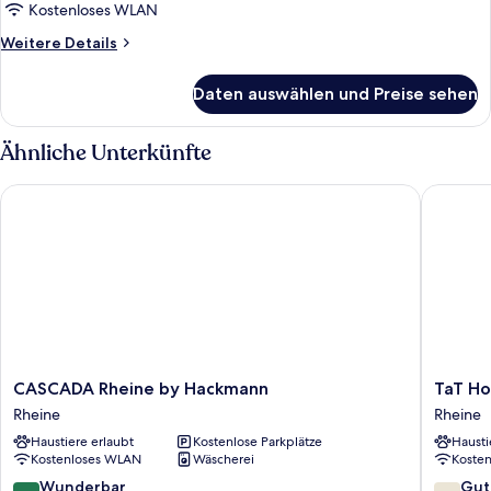
Kostenloses WLAN
Weitere
Weitere Details
Details
für
Daten auswählen und Preise sehen
Comfort-
Doppelzimmer
Ähnliche Unterkünfte
CASCADA Rheine by Hackmann
TaT Hote
CASCADA
TaT
CASCADA Rheine by Hackmann
TaT Ho
Rheine
Hotel
Rheine
Rheine
by
Rheine
Haustiere erlaubt
Kostenlose Parkplätze
Hausti
Hackmann
Kostenloses WLAN
Wäscherei
Koste
Rheine
9.0
7.6
Wunderbar
Gut