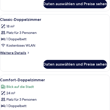
für
Daten auswählen und Preise sehen
Comfort-
Doppelzimmer
zur
Alle
Classic-Doppelzimmer | Hochwertige
4
Einzelnutzung
Classic-Doppelzimmer
Fotos
18 m²
für
Platz für 3 Personen
Classic-
Doppelzimmer
1 Doppelbett
anzeigen
Kostenloses WLAN
Weitere
Weitere Details
Details
für
Daten auswählen und Preise sehen
Classic-
Doppelzimmer
Alle
Ein Hotelzimmer mit einem Bett, Nacht
5
Comfort-Doppelzimmer
Fotos
Blick auf die Stadt
für
24 m²
Comfort-
Doppelzimmer
Platz für 3 Personen
anzeigen
1 Doppelbett