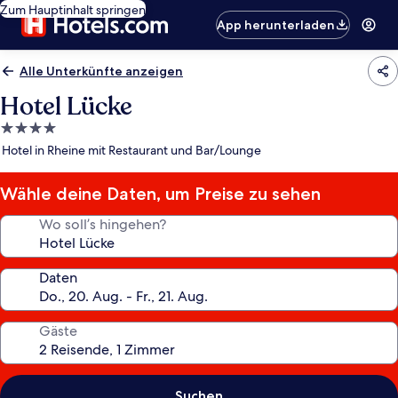
Zum Hauptinhalt springen
App herunterladen
Alle Unterkünfte anzeigen
Hotel Lücke
4.0-
Sterne-
Hotel in Rheine mit Restaurant und Bar/Lounge
Unterkunft
Wähle deine Daten, um Preise zu sehen
Wo soll’s hingehen?
Daten
Gäste
Suchen