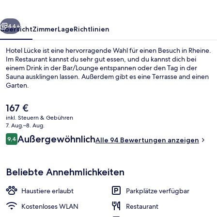
rück
Weiter
44+
Übersicht
Zimmer
Lage
Richtlinien
Hotel Lücke ist eine hervorragende Wahl für einen Besuch in Rheine.
Im Restaurant kannst du sehr gut essen, und du kannst dich bei
einem Drink in der Bar/Lounge entspannen oder den Tag in der
Sauna ausklingen lassen. Außerdem gibt es eine Terrasse and einen
Garten.
Der
167 €
aktuelle
inkl. Steuern & Gebühren
Preis
7. Aug.–8. Aug.
Anwendungsraum
beträgt
Bewertungen
Außergewöhnlich
9,4
Alle 94 Bewertungen anzeigen
167 €.
9,4 von 10.
Beliebte Annehmlichkeiten
Haustiere erlaubt
Parkplätze verfügbar
Kostenloses WLAN
Restaurant