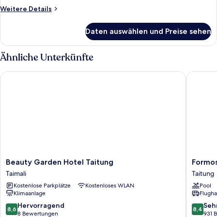
Weitere
Weitere Details
Details
für
Daten auswählen und Preise sehen
Familienzimmer
(303)
Ähnliche Unterkünfte
Beauty Garden Hotel Taitung
Formosan
Beauty
Formos
Beauty Garden Hotel Taitung
Formos
Garden
Naruwa
Taimali
Taitung
Hotel
Hotel
Kostenlose Parkplätze
Kostenloses WLAN
Pool
Taitung
&
Klimaanlage
Flugha
Taimali
Resort
Taitung
8.6
8.4
Hervorragend
Seh
8,6
8,4
Taitung
von
von
8 Bewertungen
931 