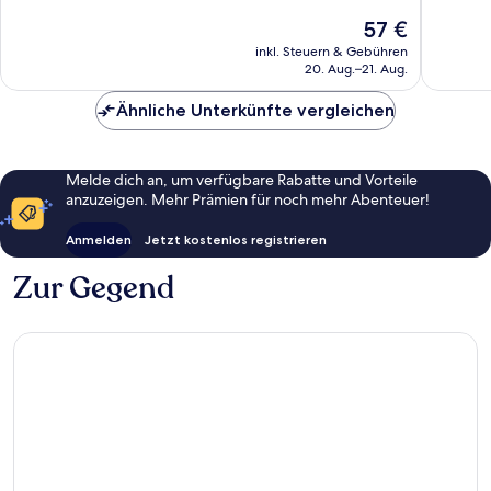
10,
10,
Der
57 €
Hervorragend,
Sehr
Preis
8
gut,
inkl. Steuern & Gebühren
beträgt
20. Aug.–21. Aug.
Bewertungen
931
57 €
Bewert
Ähnliche Unterkünfte vergleichen
Melde dich an, um verfügbare Rabatte und Vorteile
anzuzeigen. Mehr Prämien für noch mehr Abenteuer!
Anmelden
Jetzt kostenlos registrieren
Zur Gegend