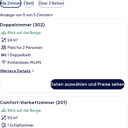
Verfügbare
Alle Zimmer
1 Bett
Über 3 Betten
Filter
für
Anzeige von 5 von 5 Zimmern
Zimmer
Alle
Ein Balkon mit Holztisch, einem Blume
7
Doppelzimmer (302)
Fotos
Blick auf die Berge
für
24 m²
Doppelzimmer
(302)
Platz für 2 Personen
anzeigen
1 Doppelbett
Kostenloses WLAN
Weitere
Weitere Details
Details
für
Daten auswählen und Preise sehen
Doppelzimmer
(302)
Alle
Comfort-Vierbettzimmer (201) | Hochw
8
Comfort-Vierbettzimmer (201)
Fotos
Blick auf die Berge
für
53 m²
Comfort-
Vierbettzimmer
1 Schlafzimmer