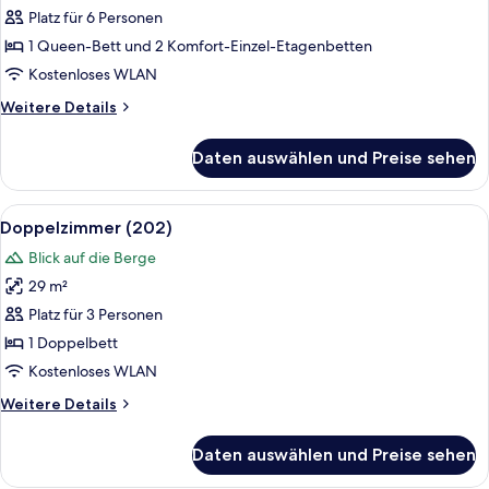
(201)
Platz für 6 Personen
anzeigen
1 Queen-Bett und 2 Komfort-Einzel-Etagenbetten
Kostenloses WLAN
Weitere
Weitere Details
Details
für
Daten auswählen und Preise sehen
Comfort-
Vierbettzimmer
(201)
Alle
Doppelzimmer (202) | Hochwertige Bet
7
Doppelzimmer (202)
Fotos
Blick auf die Berge
für
29 m²
Doppelzimmer
(202)
Platz für 3 Personen
anzeigen
1 Doppelbett
Kostenloses WLAN
Weitere
Weitere Details
Details
für
Daten auswählen und Preise sehen
Doppelzimmer
(202)