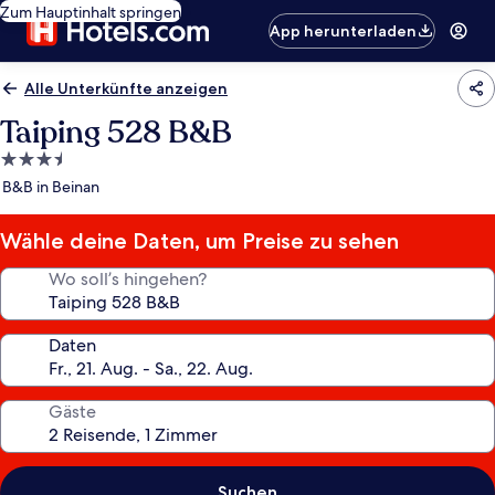
Zum Hauptinhalt springen
App herunterladen
Alle Unterkünfte anzeigen
Taiping 528 B&B
3.5-
Sterne-
B&B in Beinan
Unterkunft
Wähle deine Daten, um Preise zu sehen
Wo soll’s hingehen?
Daten
Gäste
Suchen