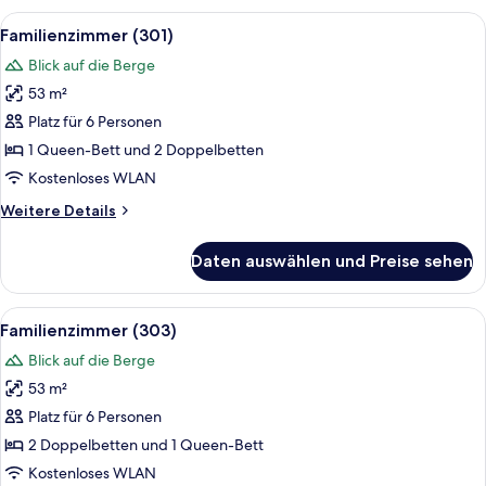
Alle
Ein modernes Wohnzimmer mit blauem 
9
Familienzimmer (301)
Fotos
Blick auf die Berge
für
53 m²
Familienzimmer
(301)
Platz für 6 Personen
anzeigen
1 Queen-Bett und 2 Doppelbetten
Kostenloses WLAN
Weitere
Weitere Details
Details
für
Daten auswählen und Preise sehen
Familienzimmer
(301)
Alle
Ein raum in zartrosa gehalten mit Fla
10
Familienzimmer (303)
Fotos
Blick auf die Berge
für
53 m²
Familienzimmer
(303)
Platz für 6 Personen
anzeigen
2 Doppelbetten und 1 Queen-Bett
Kostenloses WLAN