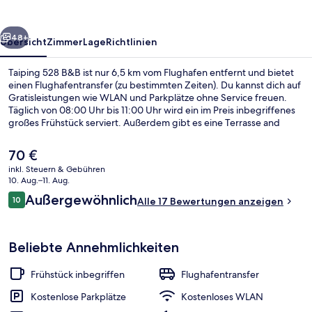
rück
Weiter
48+
Übersicht
Zimmer
Lage
Richtlinien
Taiping 528 B&B ist nur 6,5 km vom Flughafen entfernt und bietet
einen Flughafentransfer (zu bestimmten Zeiten). Du kannst dich auf
Gratisleistungen wie WLAN und Parkplätze ohne Service freuen.
Täglich von 08:00 Uhr bis 11:00 Uhr wird ein im Preis inbegriffenes
großes Frühstück serviert. Außerdem gibt es eine Terrasse and
einen Garten.
Der
70 €
aktuelle
inkl. Steuern & Gebühren
Preis
10. Aug.–11. Aug.
Familienzimmer (301) | Kinder-Theme
beträgt
Bewertungen
Außergewöhnlich
10
Alle 17 Bewertungen anzeigen
70 €.
10 von 10.
Beliebte Annehmlichkeiten
Frühstück inbegriffen
Flughafentransfer
Kostenlose Parkplätze
Kostenloses WLAN