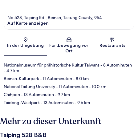
No.528, Taiping Rd., Beinan, Taitung County, 954
Auf Karte anzeigen
Karte
In der Umgebung
Fortbewegung vor
Restaurants
Ort
Nationalmuseum für prähistorische Kultur Taiwans
- 8 Autominuten
- 4.7 km
Beinan-Kulturpark
- 11 Autominuten
- 8.0 km
National Taitung University
- 11 Autominuten
- 10.0 km
Chihpen
- 13 Autominuten
- 9.7 km
Taidong-Waldpark
- 13 Autominuten
- 9.6 km
Mehr zu dieser Unterkunft
Taiping 528 B&B