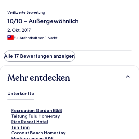
Verifizierte Bewertung
10/10 – Außergewöhnlich
2. Okt. 2017
Fu, Aufenthalt von 1 Nacht
Alle 17 Bewertungen anzeigen
Mehr entdecken
Unterkünfte
L
Recreation Garden B&B
i
L
Taitung Fulu Homestay
n
i
L
Rice Resort Hotel
k
n
i
L
Tiin Tinn
,
k
n
i
L
Coconut Beach Homestay
d
,
k
n
i
L
Mediterranean B&B