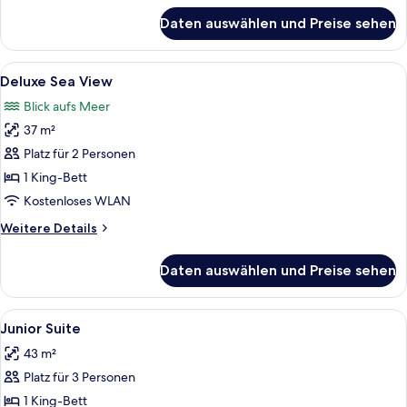
für
Daten auswählen und Preise sehen
Panoramic
Junior
Suite
Alle
Deluxe Sea View | Bettwäsche aus ägy
6
Sea
Deluxe Sea View
Fotos
View
Blick aufs Meer
für
37 m²
Deluxe
Sea
Platz für 2 Personen
View
1 King-Bett
anzeigen
Kostenloses WLAN
Weitere
Weitere Details
Details
für
Daten auswählen und Preise sehen
Deluxe
Sea
View
Alle
Ein modernes Hotelzimmer mit einem g
5
Junior Suite
Fotos
43 m²
für
Platz für 3 Personen
Junior
Suite
1 King-Bett