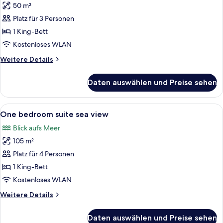
50 m²
Junior
Suite
Platz für 3 Personen
Sea
1 King-Bett
View
Kostenloses WLAN
anzeigen
Weitere
Weitere Details
Details
für
Daten auswählen und Preise sehen
Junior
Suite
Sea
Alle
Ein modernes Wohnzimmer mit einem we
5
View
One bedroom suite sea view
Fotos
Blick aufs Meer
für
105 m²
One
bedroom
Platz für 4 Personen
suite
1 King-Bett
sea
Kostenloses WLAN
view
Weitere
Weitere Details
anzeigen
Details
für
Daten auswählen und Preise sehen
One