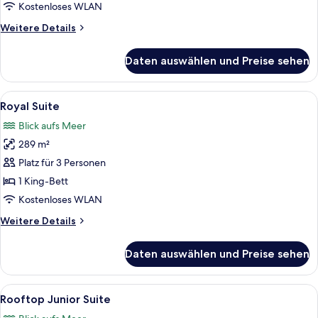
anzeigen
Kostenloses WLAN
Weitere
Weitere Details
Details
für
Daten auswählen und Preise sehen
Cool
Sea
View
Alle
Eine Dachterrasse mit weißer Couchga
9
Royal Suite
Fotos
Blick aufs Meer
für
289 m²
Royal
Suite
Platz für 3 Personen
anzeigen
1 King-Bett
Kostenloses WLAN
Weitere
Weitere Details
Details
für
Daten auswählen und Preise sehen
Royal
Suite
Alle
Ein moderner Whirlpool im Freien mit 
5
Rooftop Junior Suite
Fotos