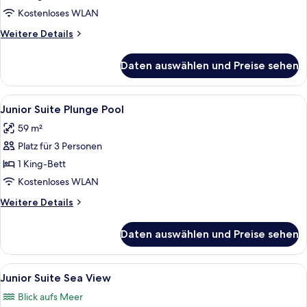
anzeigen
Kostenloses WLAN
Weitere
Weitere Details
Details
für
Daten auswählen und Preise sehen
Junior
Suite
Alle
Eine Dachterrasse mit Swimmingpool, 
6
Junior Suite Plunge Pool
Fotos
59 m²
für
Platz für 3 Personen
Junior
Suite
1 King-Bett
Plunge
Kostenloses WLAN
Pool
Weitere
Weitere Details
anzeigen
Details
für
Daten auswählen und Preise sehen
Junior
Suite
Plunge
Alle
Ein modernes Hotelzimmer mit einem gr
6
Pool
Junior Suite Sea View
Fotos
Blick aufs Meer
für