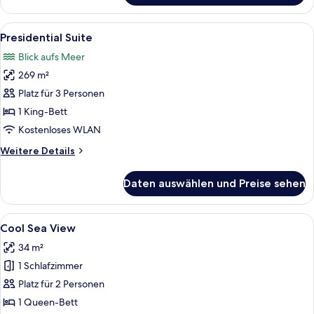
bedroom
suite
Alle
Ein modernes Wohnzimmer mit einem w
8
sea
Presidential Suite
Fotos
view
Blick aufs Meer
für
269 m²
Presidential
Suite
Platz für 3 Personen
anzeigen
1 King-Bett
Kostenloses WLAN
Weitere
Weitere Details
Details
für
Daten auswählen und Preise sehen
Presidential
Suite
Alle
Ein Hotelzimmer mit einem Bett, Meer
5
Cool Sea View
Fotos
34 m²
für
1 Schlafzimmer
Cool
Sea
Platz für 2 Personen
View
1 Queen-Bett