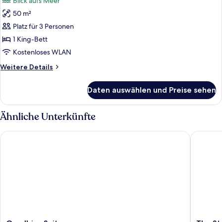
Blick aufs Meer
für
50 m²
Rooftop
Junior
Platz für 3 Personen
Suite
1 King-Bett
anzeigen
Kostenloses WLAN
Weitere
Weitere Details
Details
für
Daten auswählen und Preise sehen
Rooftop
Junior
Suite
Ähnliche Unterkünfte
One Ibiza Suites
The Stan