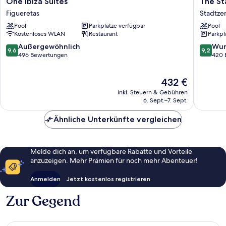
One
The
One Ibiza Suites
The St
Ibiza
Standar
Figueretas
Stadtze
Suites
Ibiza
Pool
Parkplätze verfügbar
Pool
Figueretas
Stadtze
Kostenloses WLAN
Restaurant
Parkpl
von
Ibiza
9.6
9.2
Außergewöhnlich
Wun
9,6
9,2
von
von
496 Bewertungen
420 
10,
10,
Außergewöhnlich,
Wunder
Der
432 €
496
420
Preis
Bewertungen
Bewert
inkl. Steuern & Gebühren
beträgt
6. Sept.–7. Sept.
432 €
Ähnliche Unterkünfte vergleichen
Melde dich an, um verfügbare Rabatte und Vorteile
anzuzeigen. Mehr Prämien für noch mehr Abenteuer!
Anmelden
Jetzt kostenlos registrieren
Zur Gegend