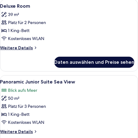
Alle
Balkon
5
Deluxe Room
Fotos
39 m²
für
Platz für 2 Personen
Deluxe
Room
1 King-Bett
anzeigen
Kostenloses WLAN
Weitere
Weitere Details
Details
für
Daten auswählen und Preise sehen
Deluxe
Room
Alle
Ein modernes Wohnzimmer mit großem F
5
Panoramic Junior Suite Sea View
Fotos
Blick aufs Meer
für
50 m²
Panoramic
Junior
Platz für 3 Personen
Suite
1 King-Bett
Sea
Kostenloses WLAN
View
Weitere
Weitere Details
anzeigen
Details