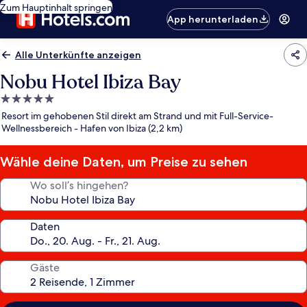
Zum Hauptinhalt springen
App herunterladen
Alle Unterkünfte anzeigen
Nobu Hotel Ibiza Bay
5.0-
Sterne-
Resort im gehobenen Stil direkt am Strand und mit Full-Service-
Unterkunft
Wellnessbereich - Hafen von Ibiza (2,2 km)
Wähle deine Daten, um Preise zu sehen
Wo soll’s hingehen?
Daten
Gäste