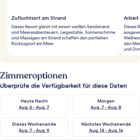
Zufluchtsort am Strand
Arbeit
Dieses Resort glänzt mit einem weißen Sandstrand
Dieses R
und Meeresabenteuern. Liegestühle, Sonnenschirme
ausgewo
und Massagen am Strand schaffen den perfekten
Wellnes
Rückzugsort am Meer.
den Mee
und Dri
Zimmeroptionen
Überprüfe die Verfügbarkeit für diese Daten
Überprüfe die Verfügbarkeit für heute Nacht, Aug. 6 - Aug. 7.
Überprüfe die Verfügbarkeit f
Heute Nacht
Morgen
Aug. 6 - Aug. 7
Aug. 7 - Aug. 8
Überprüfe die Verfügbarkeit für dieses Wochenende, Aug. 7 - 
Überprüfe die Verfügbarkeit f
Dieses Wochenende
Nächstes Wochenende
Aug. 7 - Aug. 9
Aug. 14 - Aug. 16