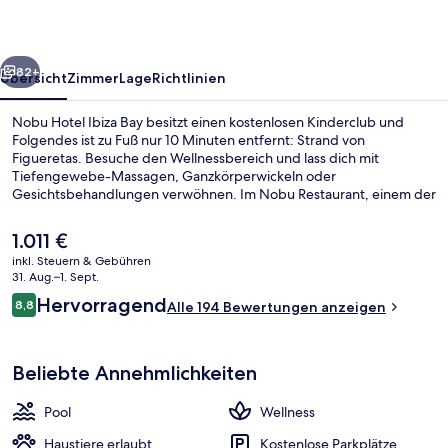
rück
Weiter
82+
Übersicht
Zimmer
Lage
Richtlinien
Nobu Hotel Ibiza Bay besitzt einen kostenlosen Kinderclub und
Folgendes ist zu Fuß nur 10 Minuten entfernt: Strand von
Figueretas. Besuche den Wellnessbereich und lass dich mit
Tiefengewebe-Massagen, Ganzkörperwickeln oder
Gesichtsbehandlungen verwöhnen. Im Nobu Restaurant, einem der
3 Restaurants, wird zum Frühstück, Mittagessen und Abendessen
japanische Küche serviert. Weitere Highlights wie eine Poolbar, ein
Der
1.011 €
Fitnessbereich (rund um die Uhr geöffnet) und
aktuelle
inkl. Steuern & Gebühren
Fitnessmöglichkeiten sprechen für dieses Resort im luxuriösen Stil.
Preis
31. Aug.–1. Sept.
Blick vom Balkon
beträgt
Bewertungen
Hervorragend
8,8
Alle 194 Bewertungen anzeigen
1.011 €.
8,8 von 10.
Beliebte Annehmlichkeiten
Pool
Wellness
Haustiere erlaubt
Kostenlose Parkplätze