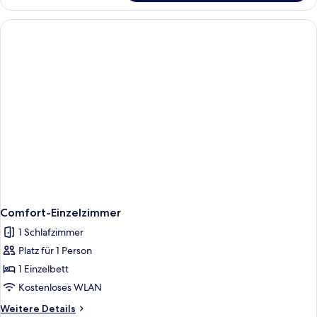
Balkon
Comfort-Einzelzimmer
1 Schlafzimmer
Platz für 1 Person
1 Einzelbett
Kostenloses WLAN
Weitere
Weitere Details