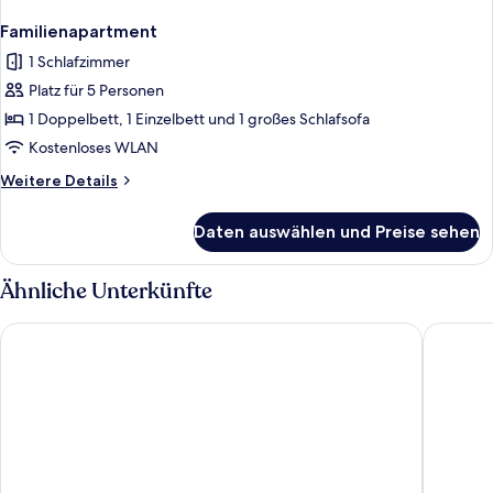
Familienapartment
1 Schlafzimmer
Platz für 5 Personen
1 Doppelbett, 1 Einzelbett und 1 großes Schlafsofa
Kostenloses WLAN
Weitere
Weitere Details
Details
für
Daten auswählen und Preise sehen
Familienapartment
Ähnliche Unterkünfte
Hotel Lo Scirocco
Hotel Ba