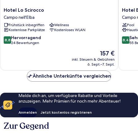
Hotel
Hotel
Hotel Lo Scirocco
Hotel 
Lo
Baia
Campo nell'Elba
Campo n
Scirocco
Imperial
Frühstück inbegriffen
Wellness
Pool
Campo
Campo
Kostenlose Parkplätze
Kostenloses WLAN
Hausti
nell'Elba
nell'Elba
8.8
8.4
Hervorragend
Seh
8,8
8,4
von
von
24 Bewertungen
55 B
10,
10,
Der
157 €
Hervorragend,
Sehr
Preis
24
gut,
inkl. Steuern & Gebühren
beträgt
6. Sept.–7. Sept.
Bewertungen
55
157 €
Bewert
Ähnliche Unterkünfte vergleichen
Melde dich an, um verfügbare Rabatte und Vorteile
anzuzeigen. Mehr Prämien für noch mehr Abenteuer!
Anmelden
Jetzt kostenlos registrieren
Zur Gegend