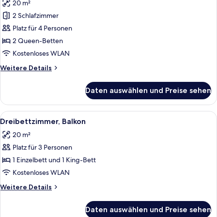
20 m²
2 Schlafzimmer
Platz für 4 Personen
2 Queen-Betten
Kostenloses WLAN
Weitere
Weitere Details
Details
für
Daten auswählen und Preise sehen
Familienzimmer,
2 Schlafzimmer
Alle
Ein Schlafzimmer mit Bett, Nachttisch,
5
Dreibettzimmer, Balkon
Fotos
20 m²
für
Platz für 3 Personen
Dreibettzimmer,
Balkon
1 Einzelbett und 1 King-Bett
anzeigen
Kostenloses WLAN
Weitere
Weitere Details
Details
für
Daten auswählen und Preise sehen
Dreibettzimmer,