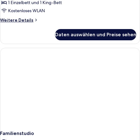
1 Einzelbett und 1 King-Bett
Kostenloses WLAN
Weitere
Weitere Details
Details
für
Daten auswählen und Preise sehen
Classic-
Dreibettzimmer
Familienstudio