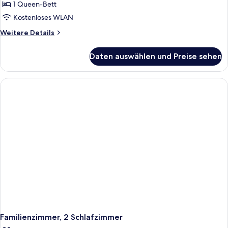
Suite
1 Queen-Bett
anzeigen
Kostenloses WLAN
Weitere
Weitere Details
Details
für
Daten auswählen und Preise sehen
Premium-
Suite
Familienzimmer, 2 Schlafzimmer