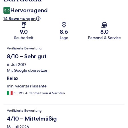
Hervorragend
8,6
14 Bewertungen
9,0
8,6
8,0
Sauberkeit
Lage
Personal & Service
Bewertungen
Verifizierte Bewertung
8/10 – Sehr gut
6. Juli 2017
Mit Google übersetzen
Relax
mini vacanza rilassante
PIETRO, Aufenthalt von 4 Nächten
Verifizierte Bewertung
4/10 – Mittelmäßig
16. Juli 2026