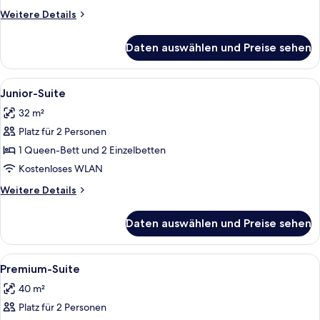
Weitere
Weitere Details
Details
für
Daten auswählen und Preise sehen
Doppelzimmer,
Balkon
Alle
Ein Schlafzimmer mit Holzbalkendecke,
4
Junior-Suite
Fotos
32 m²
für
Platz für 2 Personen
Junior-
Suite
1 Queen-Bett und 2 Einzelbetten
anzeigen
Kostenloses WLAN
Weitere
Weitere Details
Details
für
Daten auswählen und Preise sehen
Junior-
Suite
Alle
Ein Zimmer mit einem Holztisch, eine
6
Premium-Suite
Fotos
40 m²
für
Platz für 2 Personen
Premium-