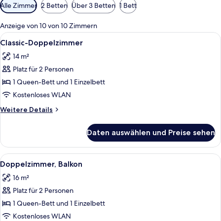
Verfügbare
Alle Zimmer
2 Betten
Über 3 Betten
1 Bett
Filter
für
Anzeige von 10 von 10 Zimmern
Zimmer
Alle
Ein Schlafzimmer mit einem großen Be
5
Classic-Doppelzimmer
Fotos
14 m²
für
Platz für 2 Personen
Classic-
Doppelzimmer
1 Queen-Bett und 1 Einzelbett
anzeigen
Kostenloses WLAN
Weitere
Weitere Details
Details
für
Daten auswählen und Preise sehen
Classic-
Doppelzimmer
Alle
Ein Schlafzimmer mit einem großen Bet
5
Doppelzimmer, Balkon
Fotos
16 m²
für
Platz für 2 Personen
Doppelzimmer,
Balkon
1 Queen-Bett und 1 Einzelbett
anzeigen
Kostenloses WLAN