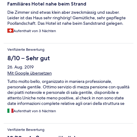
Familiäres Hotel nahe beim Strand
Die Zimmer sind etwas klein aber zweckmässig und sauber.
Leider ist das Haus sehr ringhörig! Gemütliche, sehr gepflegte
Poollandschaft. Das Hotel ist nahe beim Sandstrand gelegen.
Aufenthalt von 3 Nächten
Verifizierte Bewertung
8/10 – Sehr gut
26. Aug. 2019
Mit Google übersetzen
Tutto molto bello, organizzato in maniera professionale,
personale gentile. Ottimo servizio di mezza pensione con qualità
dei piatti notevole e personale di sala gentile, disponibile e
attento.Uniche note meno positive, al check in non sono state
date informazioni complete relative agli orari della struttura se
non dopo richiesta, utilizzo piscina e possibilità di eventuali
Aufenthalt von 6 Nächten
convenzioni con stabilimenti e/o tour isola. Pulizia della struttura
buona con possibilità di miglioramento nei dettagli.
Verifizierte Bewertung