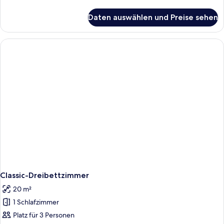
Details
für
Daten auswählen und Preise sehen
Comfort-
Einzelzimmer
Classic-Dreibettzimmer
20 m²
1 Schlafzimmer
Platz für 3 Personen