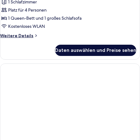
1 Schlafzimmer
Platz für 4 Personen
1 Queen-Bett und 1 großes Schlafsofa
Kostenloses WLAN
Weitere
Weitere Details
Details
für
Daten auswählen und Preise sehen
Familienstudio