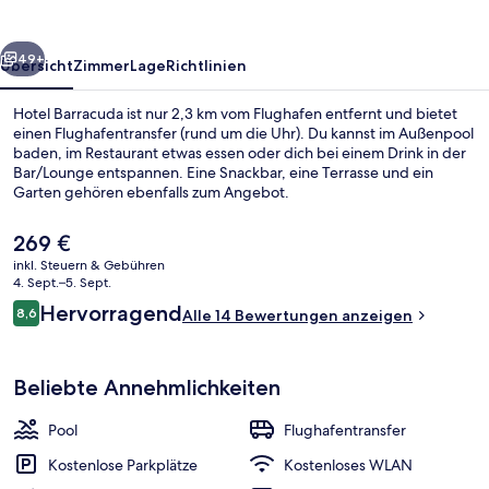
rück
Weiter
49+
Übersicht
Zimmer
Lage
Richtlinien
Hotel Barracuda ist nur 2,3 km vom Flughafen entfernt und bietet
einen Flughafentransfer (rund um die Uhr). Du kannst im Außenpool
baden, im Restaurant etwas essen oder dich bei einem Drink in der
Bar/Lounge entspannen. Eine Snackbar, eine Terrasse und ein
Garten gehören ebenfalls zum Angebot.
Der
269 €
aktuelle
inkl. Steuern & Gebühren
Preis
4. Sept.–5. Sept.
Premium-Suite | Zimmersafe, kostenl
beträgt
Bewertungen
Hervorragend
8,6
Alle 14 Bewertungen anzeigen
269 €.
8,6 von 10.
Beliebte Annehmlichkeiten
Pool
Flughafentransfer
Kostenlose Parkplätze
Kostenloses WLAN