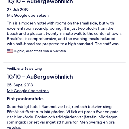
10/10 – Außergewöhnlich
27. Juli 2019
Mit Google übersetzen
This is a modern hotel with rooms on the small side, but with
excellent room soundproofing. It is just two blocks from the
beach and a pleasant twenty-minute walk to the center of town.
Breakfast is comprehensive, and the evening meals included
with half-board are prepared to a high standard. The staff was
kind and careful, from top to bottom. The only down-side for us
Hughie, Aufenthalt von 4 Nächten
was that the internet was not secure, and my firewall would not
allow me access. We found a cafe in the center of town which
had internet that I could access, although it was very slow....I
Verifizierte Bewertung
recommend this hotel for a vacation!
10/10 – Außergewöhnlich
25. Sept. 2018
Mit Google übersetzen
Fint poolområde.
Superhärligt hotel. Rummet var fint, rent och bekväm säng.
Försök att få ett rum inåt gården. Vi fick ett precis över en gata
där bilar körde. Poolen och trädgården var jättefin. Middagen
som ingick i priset var inget att hurra för. Men överlag en bra
vistelse.