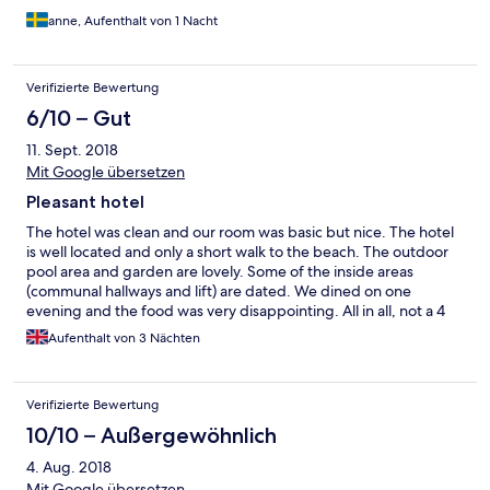
anne, Aufenthalt von 1 Nacht
Verifizierte Bewertung
6/10 – Gut
11. Sept. 2018
Mit Google übersetzen
Pleasant hotel
The hotel was clean and our room was basic but nice. The hotel
is well located and only a short walk to the beach. The outdoor
pool area and garden are lovely. Some of the inside areas
(communal hallways and lift) are dated. We dined on one
evening and the food was very disappointing. All in all, not a 4
star hotel bu a pleasant stay on a lovely island.
Aufenthalt von 3 Nächten
Verifizierte Bewertung
10/10 – Außergewöhnlich
4. Aug. 2018
Mit Google übersetzen