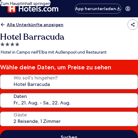
Zum Hauptinhalt springen
App herunterladen
Alle Unterkünfte anzeigen
Hotel Barracuda
4.0-
Sterne-
Hotel in Campo nell'Elba mit Außenpool und Restaurant
Unterkunft
Wähle deine Daten, um Preise zu sehen
Wo soll’s hingehen?
Daten
Gäste
Suchen