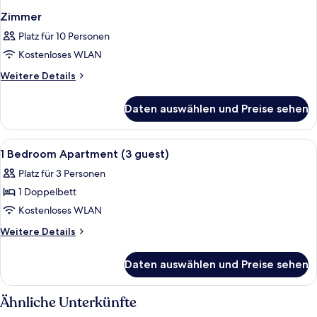
Zimmer
Platz für 10 Personen
Kostenloses WLAN
Weitere
Weitere Details
Details
für
Daten auswählen und Preise sehen
Zimmer
Alle
Ein Hotelzimmer mit einem großen Bet
4
1 Bedroom Apartment (3 guest)
Fotos
Platz für 3 Personen
für
1 Doppelbett
1
Bedroom
Kostenloses WLAN
Apartment
Weitere
Weitere Details
(3
Details
für
guest)
Daten auswählen und Preise sehen
1
anzeigen
Bedroom
Apartment
Ähnliche Unterkünfte
(3