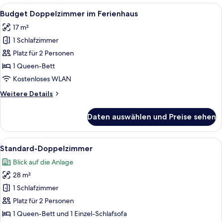
Ferienhaus
Alle
Ein Hotelzimmer mit einem großen Bett
5
mit
Budget Doppelzimmer im Ferienhaus
Fotos
3
17 m²
Schlafzimmern
für
1 Schlafzimmer
Budget
Doppelzimmer
Platz für 2 Personen
im
1 Queen-Bett
Ferienhaus
Kostenloses WLAN
anzeigen
Weitere
Weitere Details
Details
für
Daten auswählen und Preise sehen
Budget
Doppelzimmer
im
Alle
Ein Hotelzimmer mit einem großen Bet
6
Ferienhaus
Standard-Doppelzimmer
Fotos
Blick auf die Anlage
für
28 m²
Standard-
Doppelzimmer
1 Schlafzimmer
anzeigen
Platz für 2 Personen
1 Queen-Bett und 1 Einzel-Schlafsofa