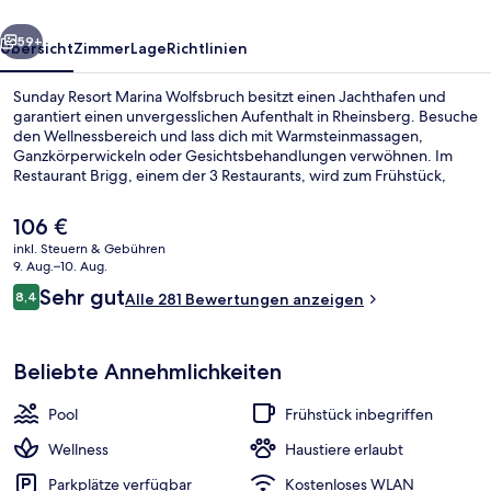
rück
Weiter
59+
Übersicht
Zimmer
Lage
Richtlinien
Sunday Resort Marina Wolfsbruch besitzt einen Jachthafen und
garantiert einen unvergesslichen Aufenthalt in Rheinsberg. Besuche
den Wellnessbereich und lass dich mit Warmsteinmassagen,
Ganzkörperwickeln oder Gesichtsbehandlungen verwöhnen. Im
Restaurant Brigg, einem der 3 Restaurants, wird zum Frühstück,
Mittagessen und Abendessen internationale Küche serviert. Zu den
weiteren Highlights gehören ein Innenpool, ein Außenpool und
Der
106 €
eine Bar/Lounge.
aktuelle
inkl. Steuern & Gebühren
Preis
9. Aug.–10. Aug.
Außenbereich
beträgt
Bewertungen
Sehr gut
8,4
Alle 281 Bewertungen anzeigen
106 €.
8,4 von 10.
Beliebte Annehmlichkeiten
Pool
Frühstück inbegriffen
Wellness
Haustiere erlaubt
Parkplätze verfügbar
Kostenloses WLAN