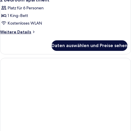
Fotos
Platz für 6 Personen
für
1 King-Bett
2
bedroom
Kostenloses WLAN
apartment
Weitere
Weitere Details
anzeigen
Details
für
Daten auswählen und Preise sehen
2
bedroom
apartment