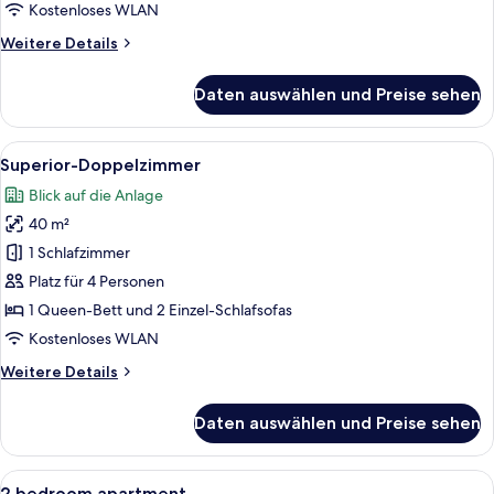
Kostenloses WLAN
Weitere
Weitere Details
Details
für
Daten auswählen und Preise sehen
Standard-
Doppelzimmer
Alle
Ein Hotelzimmer mit einem großen Bett
6
Superior-Doppelzimmer
Fotos
Blick auf die Anlage
für
40 m²
Superior-
Doppelzimmer
1 Schlafzimmer
anzeigen
Platz für 4 Personen
1 Queen-Bett und 2 Einzel-Schlafsofas
Kostenloses WLAN
Weitere
Weitere Details
Details
für
Daten auswählen und Preise sehen
Superior-
Doppelzimmer
Alle
Ein Schlafzimmer mit Holzboden, einem
4
2 bedroom apartment