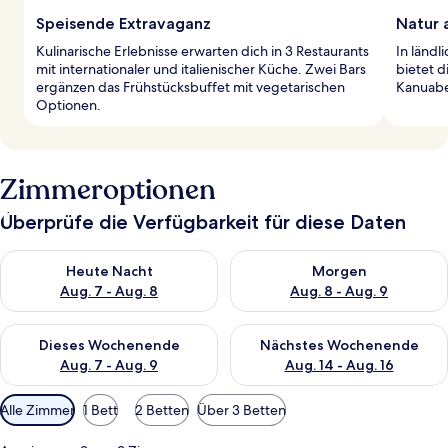
Speisende Extravaganz
Natur 
Kulinarische Erlebnisse erwarten dich in 3 Restaurants
In länd
mit internationaler und italienischer Küche. Zwei Bars
bietet 
ergänzen das Frühstücksbuffet mit vegetarischen
Kanuabe
Optionen.
Zimmeroptionen
Überprüfe die Verfügbarkeit für diese Daten
Überprüfe die Verfügbarkeit für heute Nacht, Aug. 7 - Aug. 8.
Überprüfe die Verfügbarkeit f
Heute Nacht
Morgen
Aug. 7 - Aug. 8
Aug. 8 - Aug. 9
Überprüfe die Verfügbarkeit für dieses Wochenende, Aug. 7 - 
Überprüfe die Verfügbarkeit f
Dieses Wochenende
Nächstes Wochenende
Aug. 7 - Aug. 9
Aug. 14 - Aug. 16
Verfügbare
Alle Zimmer
1 Bett
2 Betten
Über 3 Betten
Filter
für