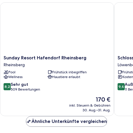
guest)
Sunday Resort Hafendorf Rheinsberg
Schloss 
Sunday
Schloss
Sunday Resort Hafendorf Rheinsberg
Schlos
Resort
&
Rheinsberg
Löwenbe
Hafendorf
Gut
Pool
Frühstück inbegriffen
Frühst
Rheinsberg
Liebenb
Wellness
Haustiere erlaubt
Kosten
Rheinsberg
Löwenb
Land
8.2
9.4
Sehr gut
Auß
8,2
9,4
von
von
509 Bewertungen
11 B
10,
10,
Der
170 €
Sehr
Außerge
Preis
gut,
11
inkl. Steuern & Gebühren
beträgt
30. Aug.–31. Aug.
509
Bewert
170 €
Bewertungen
Ähnliche Unterkünfte vergleichen