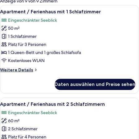
Anzeige von 9 von 9 Zimmern
Zimmer
Alle
Eine moderne Küche mit weißen Schrän
6
Apartment / Ferienhaus mit 1 Schlafzimmer
Fotos
Eingeschränkter Seeblick
für
50 m²
Apartment
/
1 Schlafzimmer
Ferienhaus
Platz für 3 Personen
mit
1 Queen-Bett und 1 großes Schlafsofa
1
Kostenloses WLAN
Schlafzimmer
Weitere
Weitere Details
anzeigen
Details
für
Daten auswählen und Preise sehen
Apartment
/
Ferienhaus
Alle
Ein modernes Wohnzimmer mit einem bl
9
mit
Apartment / Ferienhaus mit 2 Schlafzimmern
Fotos
1
Eingeschränkter Seeblick
Schlafzimmer
für
60 m²
Apartment
/
2 Schlafzimmer
Ferienhaus
Platz für 4 Personen