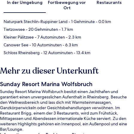
In der Umgebung
Fortbewegung vor
Restaurants
Ort
Naturpark Stechlin-Ruppiner Land
- 1 Gehminute
- 0.0 km
Tietzowsee
- 20 Gehminuten
- 1.7 km
Kleiner Pälitzsee
- 7 Autominuten
- 2.3 km
Canower See
- 10 Autominuten
- 6.3 km
Schloss Rheinsberg
- 12 Autominuten
- 13.4 km
Mehr zu dieser Unterkunft
Sunday Resort Marina Wolfsbruch
Sunday Resort Marina Wolfsbruch besitzt einen Jachthafen und
garantiert einen unvergesslichen Aufenthalt in Rheinsberg. Besuche
den Wellnessbereich und lass dich mit Warmsteinmassagen,
Ganzkörperwickeln oder Gesichtsbehandlungen verwöhnen. Im
Restaurant Brigg, einem der 3 Restaurants, wird zum Frühstück,
Mittagessen und Abendessen internationale Küche serviert. Zu den
weiteren Highlights gehören ein Innenpool, ein Außenpool und eine
Bar/Lounge.