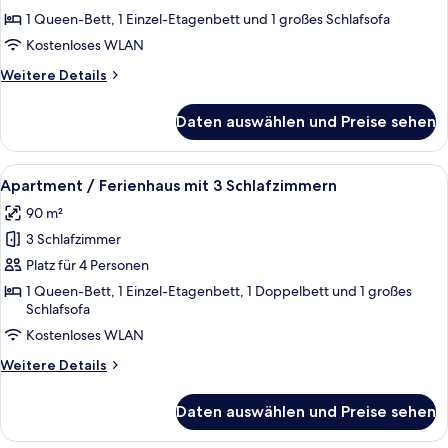
mit
1 Queen-Bett, 1 Einzel-Etagenbett und 1 großes Schlafsofa
2
Kostenloses WLAN
Schlafzimmern
Weitere
Weitere Details
anzeigen
Details
für
Daten auswählen und Preise sehen
Apartment
/
Ferienhaus
Alle
Ein modernes Wohnzimmer mit einer Co
8
mit
Apartment / Ferienhaus mit 3 Schlafzimmern
Fotos
2
90 m²
Schlafzimmern
für
3 Schlafzimmer
Apartment
/
Platz für 4 Personen
Ferienhaus
1 Queen-Bett, 1 Einzel-Etagenbett, 1 Doppelbett und 1 großes
Schlafsofa
mit
3
Kostenloses WLAN
Schlafzimmern
Weitere
Weitere Details
anzeigen
Details
für
Daten auswählen und Preise sehen
Apartment
/