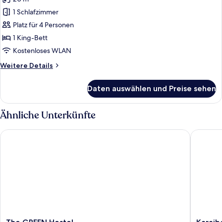
Doppelzimmer,
1 Schlafzimmer
1 King-
Bett,
Platz für 4 Personen
Nichtraucher,
1 King-Bett
Gartenblick
Kostenloses WLAN
anzeigen
Weitere
Weitere Details
Details
für
Daten auswählen und Preise sehen
Comfort-
Doppelzimmer,
1 King-
Ähnliche Unterkünfte
Bett,
Nichtraucher,
The GREEN Hostel
Karaibes
Gartenblick
The
Karaibe