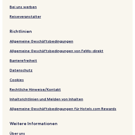
c
a
l
l
i
e
c
c
e
k
o
e
l
z
h
e
Bei uns werben
P
o
u
A
R
d
Reiseveranstalter
r
p
d
e
e
a
e
é
s
l
o
G
o
a
Richtlinien
u
r
v
a
t
i
Allgemeine Geschäftsbedingungen
d
e
e
i
Allgemeine Geschäftsbedingungen von FeWo-direkt
l
l
o
l
Barrierefreiheit
u
e
Datenschutz
p
t
e
o
Cookies
u
r
Rechtliche Hinweise/Kontakt
Inhaltsrichtlinien und Melden von Inhalten
Allgemeine Geschäftsbedingungen für Hotels.com Rewards
Weitere Informationen
Über uns