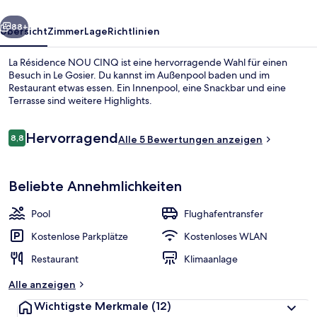
rück
Weiter
88+
Übersicht
Zimmer
Lage
Richtlinien
La Résidence NOU CINQ ist eine hervorragende Wahl für einen
Besuch in Le Gosier. Du kannst im Außenpool baden und im
Restaurant etwas essen. Ein Innenpool, eine Snackbar und eine
Terrasse sind weitere Highlights.
Bewertungen
Hervorragend
8,8
Alle 5 Bewertungen anzeigen
8,8 von 10.
Innenpool, Außenpool
Beliebte Annehmlichkeiten
Pool
Flughafentransfer
Kostenlose Parkplätze
Kostenloses WLAN
Restaurant
Klimaanlage
Alle anzeigen
Wichtigste Merkmale
(12)