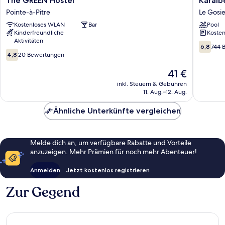
The GREEN Hostel
Karaib
GREEN
Hotel
Pointe-à-Pitre
Le Gosie
Hostel
Le
Kostenloses WLAN
Bar
Pool
Pointe-
Gosier
Kinderfreundliche
Kosten
à-
Aktivitäten
Pitre
6.8
6,8
744 
4.8
von
4,8
20 Bewertungen
von
10,
10,
Der
744
41 €
20
Preis
Bewert
inkl. Steuern & Gebühren
Bewertungen
beträgt
11. Aug.–12. Aug.
41 €
Ähnliche Unterkünfte vergleichen
Melde dich an, um verfügbare Rabatte und Vorteile
anzuzeigen. Mehr Prämien für noch mehr Abenteuer!
Anmelden
Jetzt kostenlos registrieren
Zur Gegend