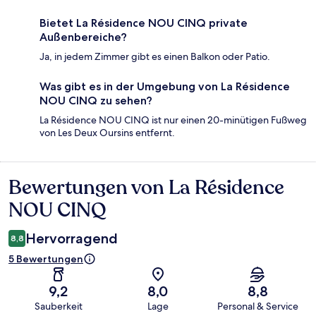
Bietet La Résidence NOU CINQ private
Außenbereiche?
Ja, in jedem Zimmer gibt es einen Balkon oder Patio.
Was gibt es in der Umgebung von La Résidence
NOU CINQ zu sehen?
La Résidence NOU CINQ ist nur einen 20-minütigen Fußweg
von Les Deux Oursins entfernt.
Bewertungen von La Résidence
Bewertungen
NOU CINQ
Hervorragend
8,8
5 Bewertungen
9,2
8,0
8,8
Sauberkeit
Lage
Personal & Service