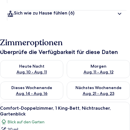
Sich wie zu Hause fühlen
(6)
Zimmeroptionen
Überprüfe die Verfügbarkeit für diese Daten
Überprüfe die Verfügbarkeit für heute Nacht, Aug. 10 - Aug. 11
Überprüfe die Verfügbarkeit fü
Heute Nacht
Morgen
Aug. 10 - Aug. 11
Aug. 11 - Aug. 12
Überprüfe die Verfügbarkeit für dieses Wochenende, Aug. 14 -
Überprüfe die Verfügbarkeit f
Dieses Wochenende
Nächstes Wochenende
Aug. 14 - Aug. 16
Aug. 21 - Aug. 23
Alle
Comfort-Doppelzimmer, 1 King-Bett, Ni
8
Comfort-Doppelzimmer, 1 King-Bett, Nichtraucher,
Fotos
Gartenblick
für
Blick auf den Garten
Comfort-
20 m²