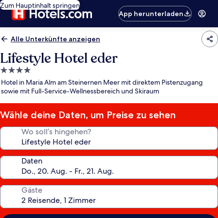
Zum Hauptinhalt springen
App herunterladen
Alle Unterkünfte anzeigen
Lifestyle Hotel eder
4.0-
Sterne-
Hotel in Maria Alm am Steinernen Meer mit direktem Pistenzugang
Unterkunft
sowie mit Full-Service-Wellnessbereich und Skiraum
Wähle deine Daten, um Preise zu sehen
Wo soll’s hingehen?
Daten
Gäste