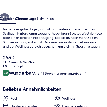
rück
Weiter
67+
Übersicht
Zimmer
Lage
Richtlinien
Neben der guten Lage (nur 15 Autominuten entfernt: Skicircus
Saalbach Hinterglemm Leogang Fieberbrunn) bietet Lifestyle Hotel
eder einen direkten Pistenzugang, sodass du noch mehr Zeit im
Schnee verbringen kannst. Du kannst im Restaurant etwas essen
und den Wellnessbereich besuchen, um dich mit Sportmassagen
oder Reflexologie verwöhnen zu lassen. Zu den weiteren Highlights
gehören ein Innenpool, ein Außenpool und eine Bar/Lounge. Von
Der
265 €
Skipässen und einem Skiraum profitierst du ebenfalls.
aktuelle
inkl. Steuern & Gebühren
Preis
1. Sept.–2. Sept.
Blick von der Unterkunft
beträgt
Bewertungen
Wunderbar
9,0
Alle 41 Bewertungen anzeigen
265 €.
9,0 von 10.
Beliebte Annehmlichkeiten
Pool
Wellness
Flughafentransfer
Haustiere erlaubt