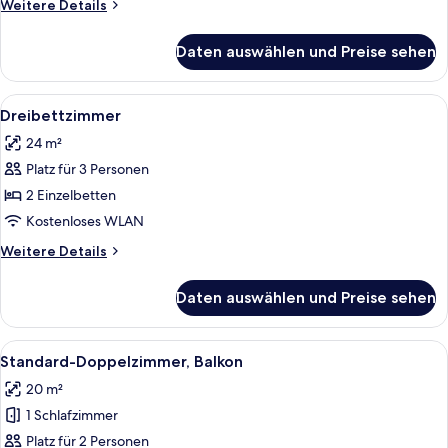
Weitere
Weitere Details
Details
für
Daten auswählen und Preise sehen
Doppelzimmer,
Balkon
Alle
Ein modernes Badezimmer mit Waschtis
2
Dreibettzimmer
Fotos
24 m²
für
Platz für 3 Personen
Dreibettzimmer
anzeigen
2 Einzelbetten
Kostenloses WLAN
Weitere
Weitere Details
Details
für
Daten auswählen und Preise sehen
Dreibettzimmer
Alle
Ein ordentlich bezogenes Bett mit wei
4
Standard-Doppelzimmer, Balkon
Fotos
20 m²
für
1 Schlafzimmer
Standard-
Doppelzimmer,
Platz für 2 Personen