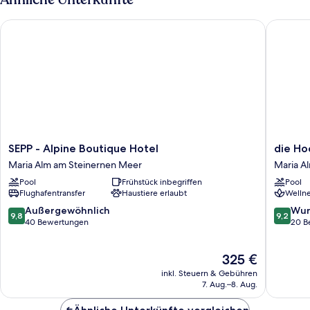
SEPP - Alpine Boutique Hotel
die Hoch
SEPP
die
SEPP - Alpine Boutique Hotel
die Ho
-
Hochkön
Maria Alm am Steinernen Meer
Maria A
Alpine
-
Pool
Frühstück inbegriffen
Pool
Boutique
Mountai
Flughafentransfer
Haustiere erlaubt
Wellne
Hotel
Resort
Maria
Maria
9.8
9.2
Außergewöhnlich
Wun
9,8
9,2
Alm
Alm
von
von
40 Bewertungen
20 B
am
am
10,
10,
Steinernen
Steiner
Außergewöhnlich,
Wunder
Der
325 €
Meer
Meer
40
20
Preis
Bewertungen
Bewert
inkl. Steuern & Gebühren
beträgt
7. Aug.–8. Aug.
325 €