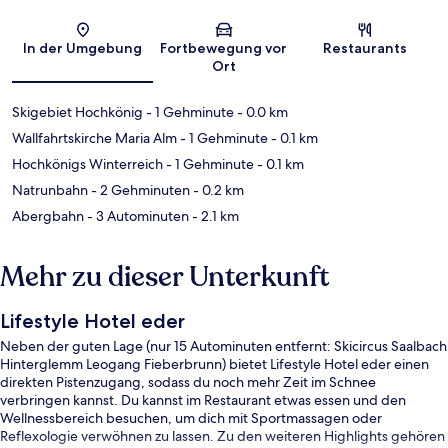
Karte
In der Umgebung
Fortbewegung vor
Restaurants
Ort
Skigebiet Hochkönig
- 1 Gehminute
- 0.0 km
Wallfahrtskirche Maria Alm
- 1 Gehminute
- 0.1 km
Hochkönigs Winterreich
- 1 Gehminute
- 0.1 km
Natrunbahn
- 2 Gehminuten
- 0.2 km
Abergbahn
- 3 Autominuten
- 2.1 km
Mehr zu dieser Unterkunft
Lifestyle Hotel eder
Neben der guten Lage (nur 15 Autominuten entfernt: Skicircus Saalbach
Hinterglemm Leogang Fieberbrunn) bietet Lifestyle Hotel eder einen
direkten Pistenzugang, sodass du noch mehr Zeit im Schnee
verbringen kannst. Du kannst im Restaurant etwas essen und den
Wellnessbereich besuchen, um dich mit Sportmassagen oder
Reflexologie verwöhnen zu lassen. Zu den weiteren Highlights gehören