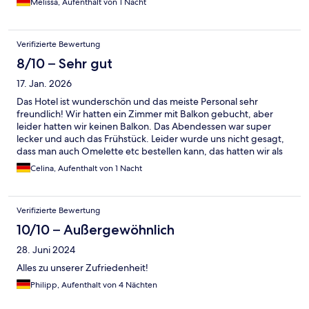
Melissa, Aufenthalt von 1 Nacht
Verifizierte Bewertung
8/10 – Sehr gut
17. Jan. 2026
Das Hotel ist wunderschön und das meiste Personal sehr
freundlich! Wir hatten ein Zimmer mit Balkon gebucht, aber
leider hatten wir keinen Balkon. Das Abendessen war super
lecker und auch das Frühstück. Leider wurde uns nicht gesagt,
dass man auch Omelette etc bestellen kann, das hatten wir als
wir gegangen sind nur zufällig mit bekommen. Ansonsten
Celina, Aufenthalt von 1 Nacht
hatten wir einen entspannten Aufenthalt:)
Verifizierte Bewertung
10/10 – Außergewöhnlich
28. Juni 2024
Alles zu unserer Zufriedenheit!
Philipp, Aufenthalt von 4 Nächten