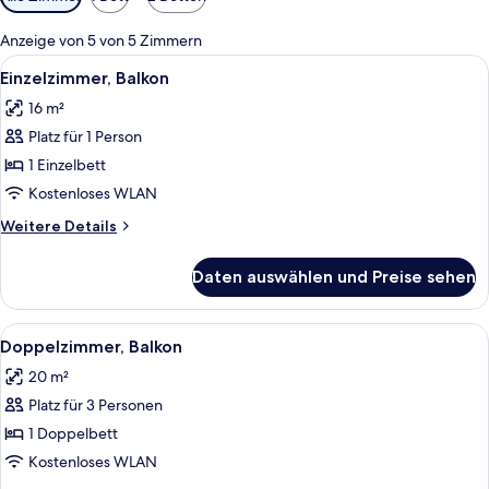
Filter
für
Anzeige von 5 von 5 Zimmern
Zimmer
Alle
Ein Hotelzimmer mit Nachttisch aus H
3
Einzelzimmer, Balkon
Fotos
16 m²
für
Platz für 1 Person
Einzelzimmer,
Balkon
1 Einzelbett
anzeigen
Kostenloses WLAN
Weitere
Weitere Details
Details
für
Daten auswählen und Preise sehen
Einzelzimmer,
Balkon
Alle
Doppelzimmer, Balkon | Zimmersafe, 
2
Doppelzimmer, Balkon
Fotos
20 m²
für
Platz für 3 Personen
Doppelzimmer,
Balkon
1 Doppelbett
anzeigen
Kostenloses WLAN