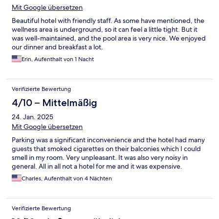
Mit Google übersetzen
Beautiful hotel with friendly staff. As some have mentioned, the
wellness area is underground, so it can feel a little tight. But it
was well-maintained, and the pool area is very nice. We enjoyed
our dinner and breakfast a lot.
Erin, Aufenthalt von 1 Nacht
Verifizierte Bewertung
4/10 – Mittelmäßig
24. Jan. 2025
Mit Google übersetzen
Parking was a significant inconvenience and the hotel had many
guests that smoked cigarettes on their balconies which I could
smell in my room. Very unpleasant. It was also very noisy in
general. All in all not a hotel for me and it was expensive.
Charles, Aufenthalt von 4 Nächten
Verifizierte Bewertung