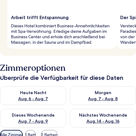
Arbeit trifft Entspannung
Der Sp
Dieses Hotel kombiniert Business-Annehmlichkeiten
Versteck
mit Spa-Verwöhnung. Erledige deine Aufgaben im
Paradies
Business Center und erhole dich anschließend bei
von der
Massagen, in der Sauna und im Dampfbad.
Wanderw
Zimmeroptionen
Überprüfe die Verfügbarkeit für diese Daten
Überprüfe die Verfügbarkeit für heute Nacht, Aug. 6 - Aug. 7.
Überprüfe die Verfügbarkeit f
Heute Nacht
Morgen
Aug. 6 - Aug. 7
Aug. 7 - Aug. 8
Überprüfe die Verfügbarkeit für dieses Wochenende, Aug. 7 - 
Überprüfe die Verfügbarkeit f
Dieses Wochenende
Nächstes Wochenende
Aug. 7 - Aug. 9
Aug. 14 - Aug. 16
Verfügbare
Alle Zimmer
1 Bett
2 Betten