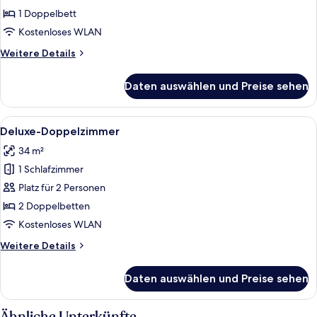
Balkon
1 Doppelbett
anzeigen
Kostenloses WLAN
Weitere
Weitere Details
Details
für
Daten auswählen und Preise sehen
Standard-
Doppelzimmer,
Balkon
Alle
Ein Hotelzimmer mit zwei Betten, ein
1
Deluxe-Doppelzimmer
Fotos
34 m²
für
1 Schlafzimmer
Deluxe-
Doppelzimmer
Platz für 2 Personen
anzeigen
2 Doppelbetten
Kostenloses WLAN
Weitere
Weitere Details
Details
für
Daten auswählen und Preise sehen
Deluxe-
Doppelzimmer
Ähnliche Unterkünfte