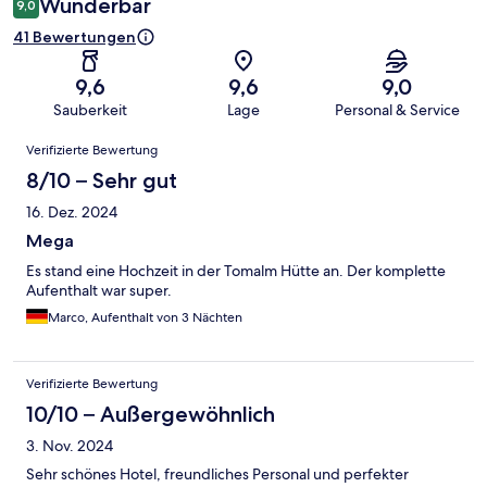
Wunderbar
9,0
41 Bewertungen
9,6
9,6
9,0
Sauberkeit
Lage
Personal & Service
Bewertungen
Verifizierte Bewertung
8/10 – Sehr gut
16. Dez. 2024
Mega
Es stand eine Hochzeit in der Tomalm Hütte an. Der komplette
Aufenthalt war super.
Marco, Aufenthalt von 3 Nächten
Verifizierte Bewertung
10/10 – Außergewöhnlich
3. Nov. 2024
Sehr schönes Hotel, freundliches Personal und perfekter