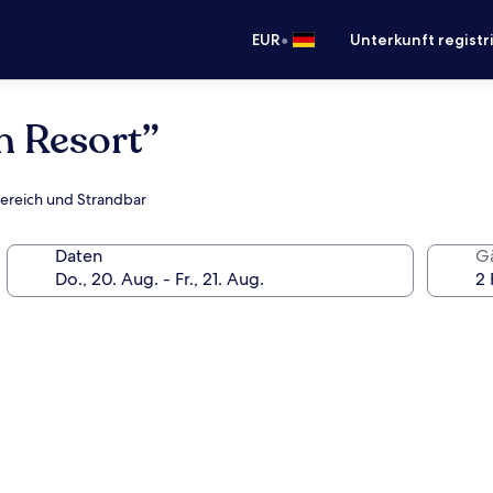
•
EUR
Unterkunft registr
h Resort”
bereich und Strandbar
Daten
G