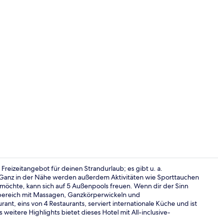
Außenberei
n Freizeitangebot für deinen Strandurlaub; es gibt u. a.
. Ganz in der Nähe werden außerdem Aktivitäten wie Sporttauchen
öchte, kann sich auf 5 Außenpools freuen. Wenn dir der Sinn
Außenberei
sbereich mit Massagen, Ganzkörperwickeln und
t, eins von 4 Restaurants, serviert internationale Küche und ist
eitere Highlights bietet dieses Hotel mit All-inclusive-