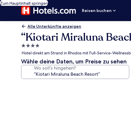
Zum Hauptinhalt springen
Reisen buchen
Alle Unterkünfte anzeigen
“Kiotari Miraluna Beac
4.0-
Sterne-
Hotel direkt am Strand in Rhodos mit Full-Service-Wellness
Unterkunft
Wähle deine Daten, um Preise zu sehen
Wo soll’s hingehen?
Fotogalerie
von
“Kiotari
Miraluna
Beach
Resort”