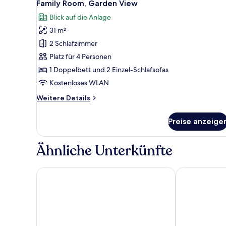
7
Sharing
Family Room, Garden View
Fotos
Pool
Blick auf die Anlage
für
31 m²
Family
Room,
2 Schlafzimmer
Garden
Platz für 4 Personen
View
1 Doppelbett und 2 Einzel-Schlafsofas
anzeigen
Kostenloses WLAN
Weitere
Weitere Details
Details
für
Preise anzeige
Family
Room,
Garden
Ähnliche Unterkünfte
View
Castellum Suites
Rodos Palace