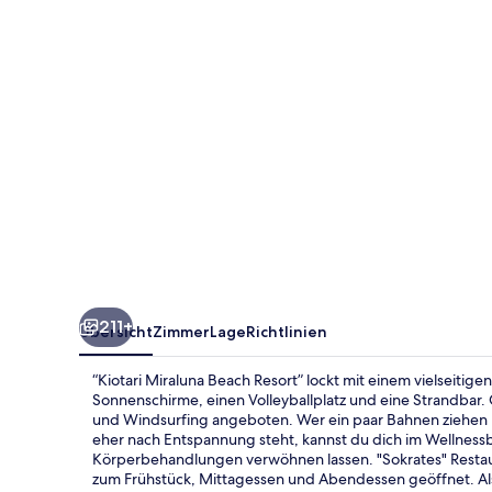
211+
Übersicht
Zimmer
Lage
Richtlinien
“Kiotari Miraluna Beach Resort” lockt mit einem vielseitige
Sonnenschirme, einen Volleyballplatz und eine Strandbar
und Windsurfing angeboten. Wer ein paar Bahnen ziehen m
eher nach Entspannung steht, kannst du dich im Wellnes
Körperbehandlungen verwöhnen lassen. "Sokrates" Restauran
zum Frühstück, Mittagessen und Abendessen geöffnet. Als w