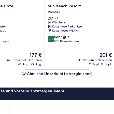
Sun
ce Hotel
Sun Beach Resort
Beach
Rhodes
Resort
Pool
Rhodes
Wäscherei
nsfer
Kostenlose Parkplätze
aubt
Kostenloses WLAN
8.2
Sehr gut
8,2
von
tungen
338 Bewertungen
10,
Sehr
Der
Der
177 €
201 €
gut,
Preis
Preis
338
inkl. Steuern & Gebühren
inkl. Steuern & Gebühren
beträgt
beträgt
Bewertungen
28. Aug.–29. Aug.
2. Sept.–3. Sept.
177 €
201 €
Ähnliche Unterkünfte vergleichen
te und Vorteile anzuzeigen. Mehr