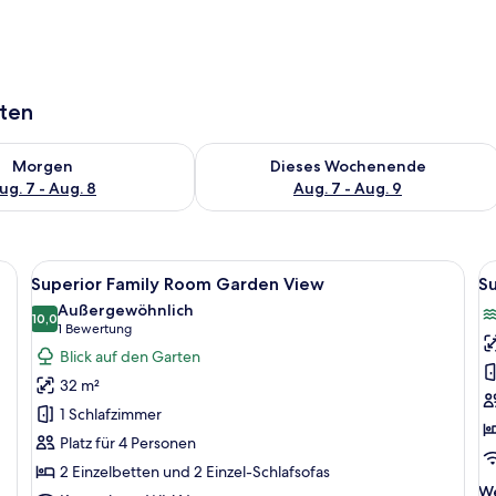
aten
 - Aug. 7.
 Verfügbarkeit für morgen, Aug. 7 - Aug. 8.
Überprüfe die Verfügbarkeit für dies
Morgen
Dieses Wochenende
ug. 7 - Aug. 8
Aug. 7 - Aug. 9
r Sitzecke, einem an der Wand montierten Fernseher, einem Balkon mit Pool u
Alle
Ein modernes Hotelzimmer mit einem gr
Al
12
Superior Family Room Garden View
S
Fotos
F
Außergewöhnlich
für
10,0
f
10,0 von 10
(1
1 Bewertung
Superior
S
Bewertung)
Blick auf den Garten
Family
F
32 m²
Room
R
1 Schlafzimmer
Garden
S
Platz für 4 Personen
View
V
2 Einzelbetten und 2 Einzel-Schlafsofas
anzeigen
a
We
We