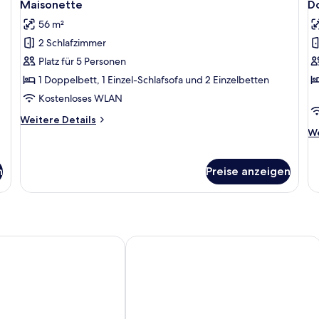
10
Maisonette
D
Room
Se
Fotos
F
with
Vi
56 m²
für
f
Garden
2 Schlafzimmer
Maisonette
D
View
anzeigen
o
Platz für 5 Personen
T
1 Doppelbett, 1 Einzel-Schlafsofa und 2 Einzelbetten
R
Kostenloses WLAN
w
Weitere
Weitere Details
S
Details
We
We
P
für
De
Maisonette
fü
A
Do
n
Preise anzeigen
a
or
Tw
R
wi
S
 Hotel
Sun Beach Resort
Po
Ac