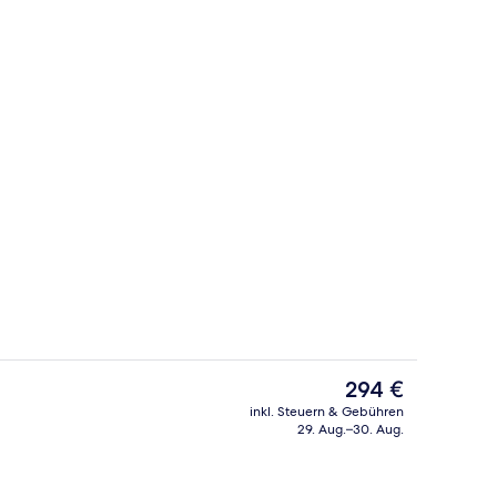
ch
Außenbereich
Der
294 €
aktuelle
inkl. Steuern & Gebühren
Preis
29. Aug.–30. Aug.
ch
Superior Family Room Sharing Pool |
beträgt
294 €.