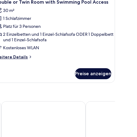
6
ouble or Twin Room with Swimming Pool Access
a
otos
ew
30 m²
ür
1 Schlafzimmer
ouble
r
Platz für 3 Personen
win
2 Einzelbetten und 1 Einzel-Schlafsofa ODER 1 Doppelbett
und 1 Einzel-Schlafsofa
oom
ith
Kostenloses WLAN
wimming
itere
itere Details
ool
tails
r
ccess
uble
Preise anzeigen
nzeigen
in
oom
th
wimming
Amus Hotel & Spa
Ella Helea
ol
cess