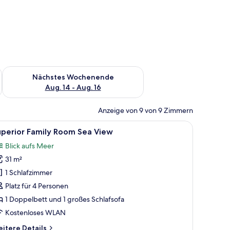
es Wochenende, Aug. 7 - Aug. 9.
Überprüfe die Verfügbarkeit für nächstes Wochenende, Aug. 1
Nächstes Wochenende
Aug. 14 - Aug. 16
Anzeige von 9 von 9 Zimmern
nd Blick auf die Berge.
oßen Bett, einem Schreibtisch, einem Sessel und einem Balkon mit Blick ins
le
Ein modernes Hotelzimmer mit Bett, Schreibtis
11
uperior Family Room Sea View
otos
Blick aufs Meer
ür
31 m²
uperior
amily
1 Schlafzimmer
oom
Platz für 4 Personen
ea
1 Doppelbett und 1 großes Schlafsofa
iew
Kostenloses WLAN
nzeigen
itere
itere Details