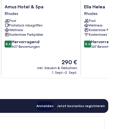
Amus
Ella
Amus Hotel & Spa
Ella Helea
Hotel
Helea
Rhodes
Rhodes
&
Rhodes
Pool
Pool
Spa
Frühstück inbegriffen
Wellness
Rhodes
Wellness
Kostenlose Parkplätze
Kostenlose Parkplätze
Kostenloses WLAN
8.6
8.6
Hervorragend
Hervorragend
8,6
8,6
von
von
607 Bewertungen
367 Bewertungen
10,
10,
Hervorragend,
Hervorragend,
Der
290 €
607
367
Preis
Bewertungen
Bewertungen
inkl. Steuern & Gebühren
inkl. S
beträgt
1. Sept.–2. Sept.
290 €
Anmelden
Jetzt kostenlos registrieren