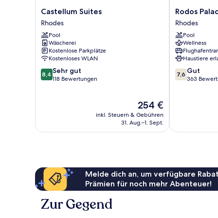
Castellum
Rodos
Castellum Suites
Rodos Pala
Suites
Palace
Rhodes
Rhodes
Rhodes
Hotel
Pool
Pool
Rhodes
Wäscherei
Wellness
Kostenlose Parkplätze
Flughafentra
Kostenloses WLAN
Haustiere erl
8.4
7.6
Sehr gut
Gut
8,4
7,6
von
von
118 Bewertungen
363 Bewer
10,
10,
Sehr
Gut,
Der
254 €
gut,
363
Preis
118
Bewertungen
inkl. Steuern & Gebühren
beträgt
Bewertungen
31. Aug.–1. Sept.
254 €
Melde dich an, um verfügbare Rabat
Prämien für noch mehr Abenteuer!
Zur Gegend