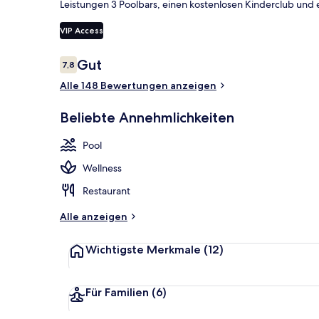
Leistungen 3 Poolbars, einen kostenlosen Kinderclub und e
VIP Access
Außenbereic
Bewertungen
Gut
7,8
7,8 von 10.
Alle 148 Bewertungen anzeigen
Beliebte Annehmlichkeiten
Pool
Wellness
Restaurant
Alle anzeigen
Wichtigste Merkmale
(12)
Für Familien
(6)