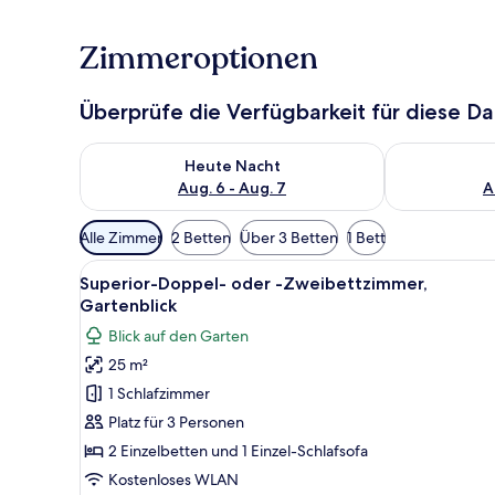
Zimmeroptionen
Überprüfe die Verfügbarkeit für diese D
Überprüfe die Verfügbarkeit für heute Nacht, Aug. 6
Überprüfe die
Heute Nacht
Aug. 6 - Aug. 7
A
Verfügbare
Alle Zimmer
2 Betten
Über 3 Betten
1 Bett
Filter
Alle
Ein Hotelzimmer mit Bett, eine
für
11
Superior-Doppel- oder -Zweibettzimmer,
Fotos
Zimmer
Gartenblick
für
Blick auf den Garten
Superior-
25 m²
Doppel-
1 Schlafzimmer
oder
-
Platz für 3 Personen
Zweibettzimmer,
2 Einzelbetten und 1 Einzel-Schlafsofa
Gartenblick
Kostenloses WLAN