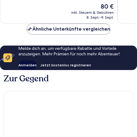
das
10,
10,
Der
80 €
Dunas
Außergewöhnlich,
Wunder
Preis
184
28
inkl. Steuern & Gebühren
beträgt
8. Sept.–9. Sept.
Bewertungen
Bewert
80 €
Ähnliche Unterkünfte vergleichen
Melde dich an, um verfügbare Rabatte und Vorteile
anzuzeigen. Mehr Prämien für noch mehr Abenteuer!
Anmelden
Jetzt kostenlos registrieren
Zur Gegend