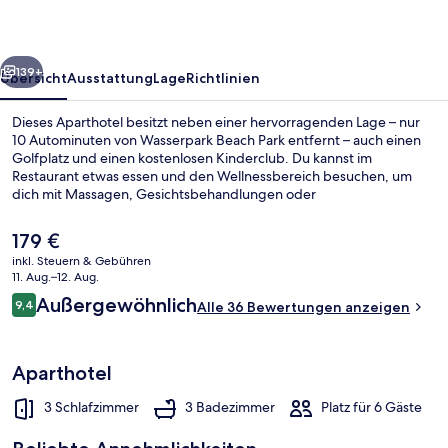
Brisa
Do
rück
Weiter
Golf
139+
Übersicht
Ausstattung
Lage
Richtlinien
Dieses Aparthotel besitzt neben einer hervorragenden Lage – nur
10 Autominuten von Wasserpark Beach Park entfernt – auch einen
Golfplatz und einen kostenlosen Kinderclub. Du kannst im
Restaurant etwas essen und den Wellnessbereich besuchen, um
dich mit Massagen, Gesichtsbehandlungen oder
Körperbehandlungen verwöhnen zu lassen. Die Unterkunft bietet
Fitnessmöglichkeiten, eine Poolbar und eine Bar/Lounge.
Der
179 €
aktuelle
inkl. Steuern & Gebühren
Preis
11. Aug.–12. Aug.
Außenbereich
beträgt
Bewertungen
Außergewöhnlich
9,4
Alle 36 Bewertungen anzeigen
179 €.
9,4 von 10.
Aparthotel
3 Schlafzimmer
3 Badezimmer
Platz für 6 Gäste