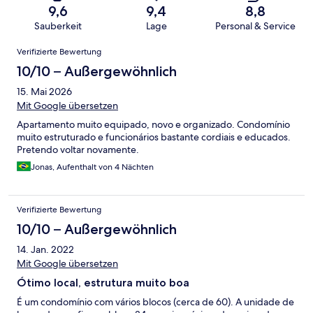
9,6
9,4
8,8
Sauberkeit
Lage
Personal & Service
Bewertungen
Verifizierte Bewertung
10/10 – Außergewöhnlich
15. Mai 2026
Mit Google übersetzen
Apartamento muito equipado, novo e organizado. Condomínio
muito estruturado e funcionários bastante cordiais e educados.
Pretendo voltar novamente.
Jonas, Aufenthalt von 4 Nächten
Verifizierte Bewertung
10/10 – Außergewöhnlich
14. Jan. 2022
Mit Google übersetzen
Ótimo local, estrutura muito boa
É um condomínio com vários blocos (cerca de 60). A unidade de