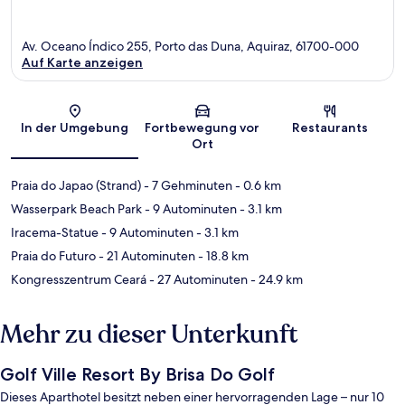
Av. Oceano Índico 255, Porto das Duna, Aquiraz, 61700-000
Auf Karte anzeigen
Karte
In der Umgebung
Fortbewegung vor
Restaurants
Ort
Praia do Japao (Strand)
- 7 Gehminuten
- 0.6 km
Wasserpark Beach Park
- 9 Autominuten
- 3.1 km
Iracema-Statue
- 9 Autominuten
- 3.1 km
Praia do Futuro
- 21 Autominuten
- 18.8 km
Kongresszentrum Ceará
- 27 Autominuten
- 24.9 km
Mehr zu dieser Unterkunft
Golf Ville Resort By Brisa Do Golf
Dieses Aparthotel besitzt neben einer hervorragenden Lage – nur 10