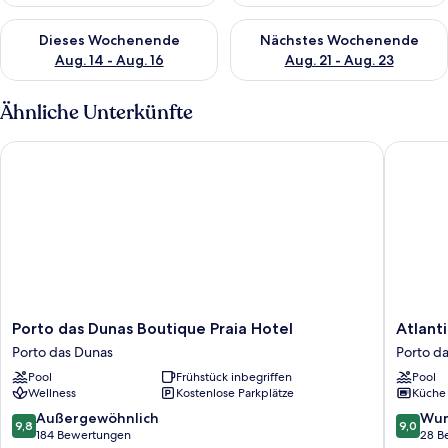
Überprüfe die Verfügbarkeit für dieses Wochenende, Aug. 14 -
Überprüfe die Verfügbarkeit f
Dieses Wochenende
Nächstes Wochenende
Aug. 14 - Aug. 16
Aug. 21 - Aug. 23
Ähnliche Unterkünfte
Porto das Dunas Boutique Praia Hotel
Atlantic 
Porto
Atlantic
Porto das Dunas Boutique Praia Hotel
Atlanti
das
Palace
Porto das Dunas
Porto d
Dunas
Family
Pool
Frühstück inbegriffen
Pool
Boutique
inn
Wellness
Kostenlose Parkplätze
Küche
Praia
Porto
Hotel
das
9.8
9.0
Außergewöhnlich
Wun
9,8
9,0
Porto
Dunas
von
von
184 Bewertungen
28 B