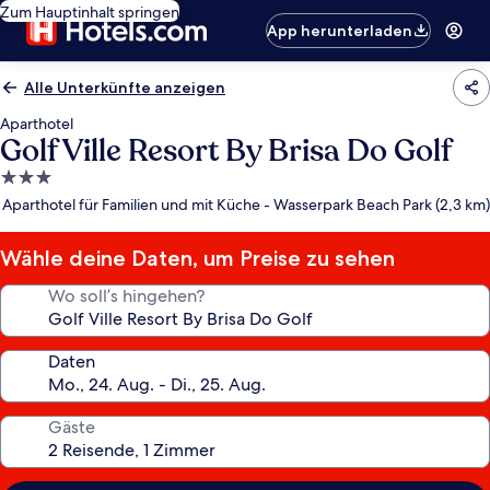
Zum Hauptinhalt springen
App herunterladen
Alle Unterkünfte anzeigen
Aparthotel
Golf Ville Resort By Brisa Do Golf
3.0-
Sterne-
Aparthotel für Familien und mit Küche - Wasserpark Beach Park (2,3 km)
Unterkunft
Wähle deine Daten, um Preise zu sehen
Wo soll’s hingehen?
Daten
Gäste