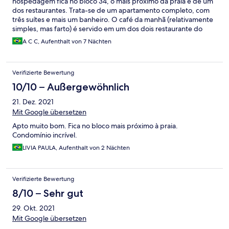
hospedagem fica no bloco 34, o mais próximo da praia e de um
dos restaurantes. Trata-se de um apartamento completo, com
três suítes e mais um banheiro. O café da manhã (relativamente
simples, mas farto) é servido em um dos dois restaurante do
condomínio, que também oferecem almoço e petiscos durante
A C C, Aufenthalt von 7 Nächten
o dia. Existe espaço com food trucks que oferecem refeições
(pizza, hambúrguer, pastéis, sorvete, churros) no período da
noite, já que os restaurantes não funcionam todas as noites.
Verifizierte Bewertung
Opções para refeições próximas: Restaurante Absoluto
(funciona todos os dias para almoço e jantar e pizzaria do Beach
10/10 – Außergewöhnlich
Park) Condomínio super bem cuidado e seguro. Piscinas muito
21. Dez. 2021
boas e quadras para vários esportes, incluindo beach tênis. O
mar no local do hotel é bem agitado, com muitas ondas e
Mit Google übersetzen
correntezas fortes, não sendo muito indicado para crianças. Para
Apto muito bom. Fica no bloco mais próximo à praia.
quem que curtir a praia, recomendo a Barraca do Tadeu, ins 80
Condomínio incrível.
metros do hotel a direito (olhando o mar de frente) ambiente
um pouco rústico, mas excelente.
LIVIA PAULA, Aufenthalt von 2 Nächten
Verifizierte Bewertung
8/10 – Sehr gut
29. Okt. 2021
Mit Google übersetzen