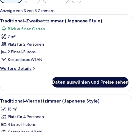
Filter
für
Anzeige von 3 von 3 Zimmern
Zimmer
Alle
Ein traditioneller japanischer Raum 
6
Traditional-Zweibettzimmer (Japanese Style)
Fotos
Blick auf den Garten
für
7 m²
Traditional-
Zweibettzimmer
Platz für 2 Personen
(Japanese
2 Einzel-Futons
Style)
Kostenloses WLAN
anzeigen
Weitere
Weitere Details
Details
für
Daten auswählen und Preise sehen
Traditional-
Zweibettzimmer
(Japanese
Alle
Ein traditioneller japanischer Raum m
5
Style)
Traditional-Vierbettzimmer (Japanese Style)
Fotos
13 m²
für
Platz für 4 Personen
Traditional-
Vierbettzimmer
4 Einzel-Futons
(Japanese