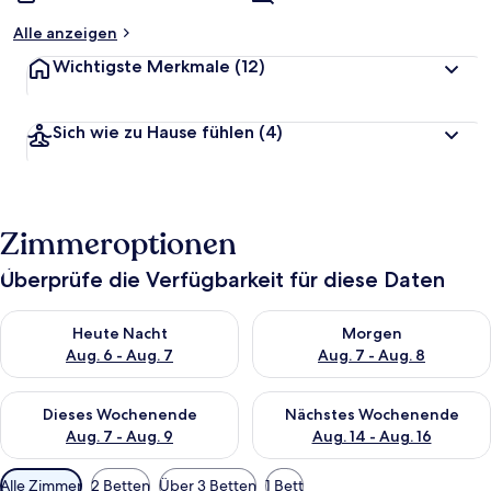
Alle anzeigen
Wichtigste Merkmale
(12)
Sich wie zu Hause fühlen
(4)
Zimmeroptionen
Überprüfe die Verfügbarkeit für diese Daten
Überprüfe die Verfügbarkeit für heute Nacht, Aug. 6 - Aug. 7.
Überprüfe die Verfügbarkeit f
Heute Nacht
Morgen
Aug. 6 - Aug. 7
Aug. 7 - Aug. 8
Überprüfe die Verfügbarkeit für dieses Wochenende, Aug. 7 - 
Überprüfe die Verfügbarkeit f
Dieses Wochenende
Nächstes Wochenende
Aug. 7 - Aug. 9
Aug. 14 - Aug. 16
Verfügbare
Alle Zimmer
2 Betten
Über 3 Betten
1 Bett