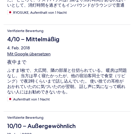
いとして、消灯時間を過ぎてもインバウンドがラウンジで普通
の音量で話していて、古い民家だから隣の部屋で寝ているゲス
RYOSUKE, Aufenthalt von 1 Nacht
トはうるさくて眠れず、静かにしてもらうようスタッフに依頼
はして一瞬は静まるものの、多少会話のボリュームを下げれば
いいだろうと数分でまたうるさくなるので、もっと厳しくスタ
Verifizierte Bewertung
ッフには注意してもらうか、残念だけどラウンジも消灯すべく
ライトダウンしてもらいたいものです。それか逆に部屋の消灯
4/10 – Mittelmäßig
時刻を遅くしてもいいとしてくれないと、ルール守った方が損
4. Feb. 2018
をします。
Mit Google übersetzen
夜中まで
ふすま1枚で、大広間、隣の部屋と仕切られている。 暖房は問題
なし。 当方は早く寝たかったが、他の宿泊客同士で食堂（リビ
ング）で夜2時くらいまで話し込んでいた。 使い捨ての耳栓が
おかれていたのに気づいたのが翌朝。 話し声に気になって眠れ
ない人にはお勧めできないかも。
Aufenthalt von 1 Nacht
Verifizierte Bewertung
10/10 – Außergewöhnlich