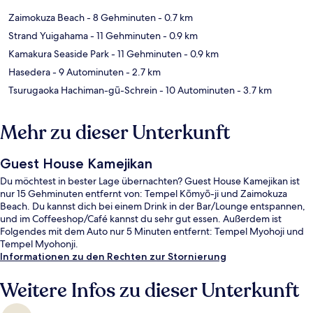
Zaimokuza Beach
- 8 Gehminuten
- 0.7 km
Strand Yuigahama
- 11 Gehminuten
- 0.9 km
Kamakura Seaside Park
- 11 Gehminuten
- 0.9 km
Hasedera
- 9 Autominuten
- 2.7 km
Tsurugaoka Hachiman-gū-Schrein
- 10 Autominuten
- 3.7 km
Mehr zu dieser Unterkunft
Guest House Kamejikan
Du möchtest in bester Lage übernachten? Guest House Kamejikan ist
nur 15 Gehminuten entfernt von: Tempel Kōmyō-ji und Zaimokuza
Beach. Du kannst dich bei einem Drink in der Bar/Lounge entspannen,
und im Coffeeshop/Café kannst du sehr gut essen. Außerdem ist
Folgendes mit dem Auto nur 5 Minuten entfernt: Tempel Myohoji und
Tempel Myohonji.
Informationen zu den Rechten zur Stornierung
Weitere Infos zu dieser Unterkunft