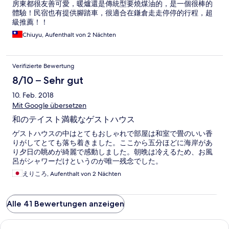
房東都很友善可愛，暖爐還是傳統型要燒煤油的，是一個很棒的
體驗！民宿也有提供腳踏車，很適合在鎌倉走走停停的行程，超
級推薦！！
Chiuyu, Aufenthalt von 2 Nächten
Verifizierte Bewertung
8/10 – Sehr gut
10. Feb. 2018
Mit Google übersetzen
和のテイスト満載なゲストハウス
ゲストハウスの中はとてもおしゃれで部屋は和室で畳のいい香
りがしてとても落ち着きました。ここから五分ほどに海岸があ
り夕日の眺めが綺麗で感動しました。朝晩は冷えるため、お風
呂がシャワーだけというのが唯一残念でした。
えりころ, Aufenthalt von 2 Nächten
Alle 41 Bewertungen anzeigen