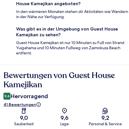
House Kamejikan angeboten?
In den wärmeren Monaten stehen dir Aktivitäten wie Wandern
in der Nähe zur Verfügung.
Was gibt es in der Umgebung von Guest House
Kamejikan zu sehen?
Guest House Kamejikan ist nur 10 Minuten zu Fuß von Strand
Yuigahama und 10 Minuten Fußweg von Zaimokuza Beach
entfernt.
Bewertungen von Guest House
Bewertungen
Kamejikan
Hervorragend
9,4
41 Bewertungen
9,0
9,6
9,2
Sauberkeit
Lage
Personal & Service