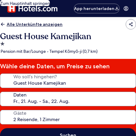
Zum Hauptinhalt springen
App herunterladen
Alle Unterkünfte anzeigen
Guest House Kamejikan
1.0-
Stern-
Pension mit Bar/Lounge - Tempel Kōmyō-ji (0,7 km)
Unterkunft
Wähle deine Daten, um Preise zu sehen
Wo soll’s hingehen?
Daten
Gäste
Suchen