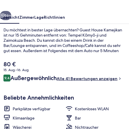
rück
Weiter
56+
Übersicht
Zimmer
Lage
Richtlinien
Du möchtest in bester Lage übernachten? Guest House Kamejikan
ist nur 15 Gehminuten entfernt von: Tempel Kōmyō-ji und
Zaimokuza Beach. Du kannst dich bei einem Drink in der
Bar/Lounge entspannen, und im Coffeeshop/Café kannst du sehr
gut essen. Außerdem ist Folgendes mit dem Auto nur 5 Minuten
entfernt: Tempel Myohoji und Tempel Myohonji.
Der
80 €
aktuelle
15. Aug.–16. Aug.
Preis
Bewertungen
Außergewöhnlich
Traditional-Vierbettzimmer (Japanese
9,4
beträgt
Alle 41 Bewertungen anzeigen
9,4 von 10.
80 €.
Beliebte Annehmlichkeiten
Parkplätze verfügbar
Kostenloses WLAN
Klimaanlage
Bar
Wäscherei
Nichtraucher