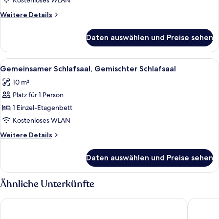
Kostenloses WLAN
Style)
Weitere
Weitere Details
anzeigen
Details
für
Daten auswählen und Preise sehen
Traditional-
Vierbettzimmer
(Japanese
Alle
Ein traditioneller japanischer Raum 
6
Style)
Gemeinsamer Schlafsaal, Gemischter Schlafsaal
Fotos
10 m²
für
Platz für 1 Person
Gemeinsamer
Schlafsaal,
1 Einzel-Etagenbett
Gemischter
Kostenloses WLAN
Schlafsaal
Weitere
Weitere Details
anzeigen
Details
für
Daten auswählen und Preise sehen
Gemeinsamer
Schlafsaal,
Gemischter
Ähnliche Unterkünfte
Schlafsaal
Sotetsu Fresa Inn Kamakura Ofuna Higashiguchi
plat hos