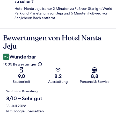
zu sehen?
Hotel Nanta Jeju ist nur 2 Minuten zu Fuß von Starlight World
Park und Planetarium von Jeju und 5 Minuten Fußweg von
Sanjicheon Bach entfernt.
Bewertungen von Hotel Nanta
Bewertungen
Jeju
Wunderbar
9,0
1.005 Bewertungen
9,0
8,2
8,8
Sauberkeit
Ausstattung
Personal & Service
Bewertungen
Verifizierte Bewertung
8/10 – Sehr gut
18. Juli 2026
Mit Google übersetzen