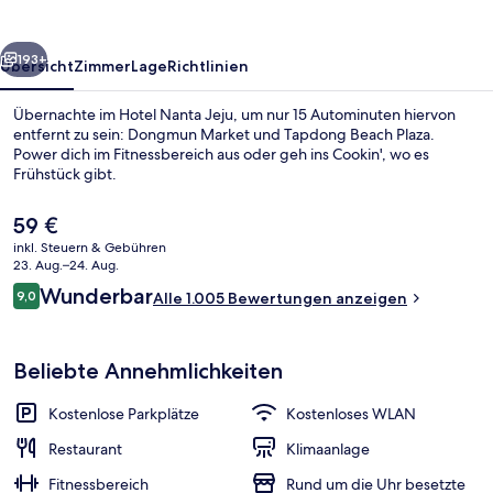
rück
Weiter
193+
Übersicht
Zimmer
Lage
Richtlinien
Übernachte im Hotel Nanta Jeju, um nur 15 Autominuten hiervon
entfernt zu sein: Dongmun Market und Tapdong Beach Plaza.
Power dich im Fitnessbereich aus oder geh ins Cookin', wo es
Frühstück gibt.
Der
59 €
aktuelle
inkl. Steuern & Gebühren
Preis
23. Aug.–24. Aug.
beträgt
Bewertungen
Wunderbar
9,0
Lobby-Lounge
Alle 1.005 Bewertungen anzeigen
59 €.
9,0 von 10.
Beliebte Annehmlichkeiten
Kostenlose Parkplätze
Kostenloses WLAN
Restaurant
Klimaanlage
Fitnessbereich
Rund um die Uhr besetzte