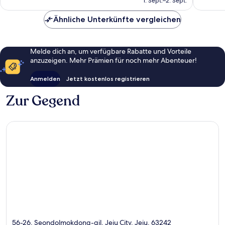
1. Sept.–2. Sept.
Bewertungen
Bewert
82 €
Ähnliche Unterkünfte vergleichen
Melde dich an, um verfügbare Rabatte und Vorteile
anzuzeigen. Mehr Prämien für noch mehr Abenteuer!
Anmelden
Jetzt kostenlos registrieren
Zur Gegend
56-26, Seondolmokdong-gil, Jeju City, Jeju, 63242