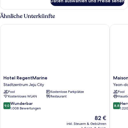
Daten auswählen und Preise sehen
Deluxe
Queen
Room
Ähnliche Unterkünfte
Hotel RegentMarine
Maison G
Hotel
Maison
Hotel RegentMarine
Maison
RegentMarine
Glad
Stadtzentrum Jeju City
Yeon-d
Stadtzentrum
Jeju
Pool
Kostenlose Parkplätze
Pool
Jeju
Yeon-
Kostenloses WLAN
Restaurant
Hausti
City
dong
9.0
8.8
Wunderbar
Her
9,0
8,8
von
von
1.008 Bewertungen
1.22
10,
10,
Der
82 €
Wunderbar,
Hervorr
Preis
1.008
1.220
inkl. Steuern & Gebühren
beträgt