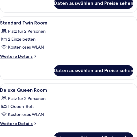
Daten auswählen und Preise sehen
free
Deluxe-
extra
Dreibettzimmer,
bed
3 Einzelbetten
Alle
Ein Hotelzimmer mit zwei Betten, eine
24
Standard Twin Room
Fotos
Platz für 2 Personen
für
2 Einzelbetten
Standard
Twin
Kostenloses WLAN
Room
Weitere
Weitere Details
anzeigen
Details
für
Daten auswählen und Preise sehen
Standard
Twin
Room
Alle
Zimmersafe, Verdunkelungsvorhänge, s
24
Deluxe Queen Room
Fotos
Platz für 2 Personen
für
1 Queen-Bett
Deluxe
Queen
Kostenloses WLAN
Room
Weitere
Weitere Details
anzeigen
Details
für