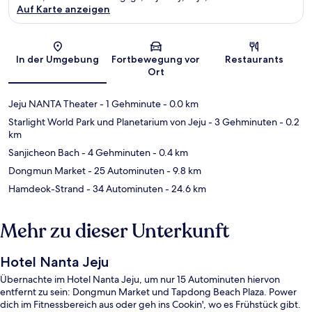
Auf Karte anzeigen
Karte
In der Umgebung
Fortbewegung vor
Restaurants
Ort
Jeju NANTA Theater
- 1 Gehminute
- 0.0 km
Starlight World Park und Planetarium von Jeju
- 3 Gehminuten
- 0.2
km
Sanjicheon Bach
- 4 Gehminuten
- 0.4 km
Dongmun Market
- 25 Autominuten
- 9.8 km
Hamdeok-Strand
- 34 Autominuten
- 24.6 km
Mehr zu dieser Unterkunft
Hotel Nanta Jeju
Übernachte im Hotel Nanta Jeju, um nur 15 Autominuten hiervon
entfernt zu sein: Dongmun Market und Tapdong Beach Plaza. Power
dich im Fitnessbereich aus oder geh ins Cookin', wo es Frühstück gibt.