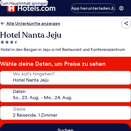
Zum Hauptinhalt springen
App herunterladen
Alle Unterkünfte anzeigen
Hotel Nanta Jeju
3.5-
Sterne-
Hotel in den Bergen in Jeju-si mit Restaurant und Konferenzzentrum
Unterkunft
Wähle deine Daten, um Preise zu sehen
Wo soll’s hingehen?
Daten
Gäste
Suchen