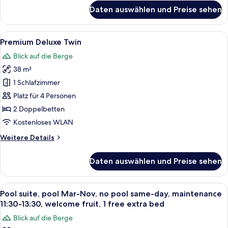
für
Daten auswählen und Preise sehen
Deluxe
Queen
Alle
Ein modernes Hotelzimmer mit zwei Bet
4
Premium Deluxe Twin
Fotos
Blick auf die Berge
für
38 m²
Premium
Deluxe
1 Schlafzimmer
Twin
Platz für 4 Personen
anzeigen
2 Doppelbetten
Kostenloses WLAN
Weitere
Weitere Details
Details
für
Daten auswählen und Preise sehen
Premium
Deluxe
Twin
Alle
Ein modernes Wohnzimmer mit einem gr
12
Pool suite, pool Mar-Nov, no pool same-day, maintenance
Fotos
11:30-13:30, welcome fruit, 1 free extra bed
für
Blick auf die Berge
Pool