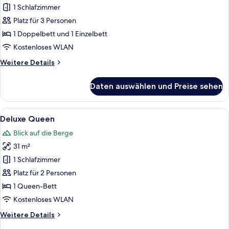
Zweibettzimmer
1 Schlafzimmer
anzeigen
Platz für 3 Personen
1 Doppelbett und 1 Einzelbett
Kostenloses WLAN
Weitere
Weitere Details
Details
für
Daten auswählen und Preise sehen
Deluxe-
Zweibettzimmer
Alle
Ein modernes Hotelzimmer mit einem 
25
Deluxe Queen
Fotos
Blick auf die Berge
für
31 m²
Deluxe
Queen
1 Schlafzimmer
anzeigen
Platz für 2 Personen
1 Queen-Bett
Kostenloses WLAN
Weitere
Weitere Details
Details