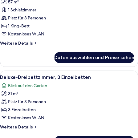
57 m²
suite,
1 Schlafzimmer
pool
Mar-
Platz für 3 Personen
Nov,
1 King-Bett
no
Kostenloses WLAN
pool
Weitere
Weitere Details
same-
Details
day,
für
Daten auswählen und Preise sehen
Pool
maintenance
suite,
11:30-
pool
Alle
Ein Hotelzimmer mit zwei Einzelbetten
13:30,
8
Mar-
Deluxe-Dreibettzimmer, 3 Einzelbetten
Fotos
welcome
Nov,
Blick auf den Garten
no
für
fruit,
pool
31 m²
Deluxe-
1
same-
Dreibettzimmer,
Platz für 3 Personen
free
day,
3 Einzelbetten
maintenance
extra
3 Einzelbetten
11:30-
anzeigen
bed
Kostenloses WLAN
13:30,
anzeigen
welcome
Weitere
Weitere Details
fruit,
Details
1
für