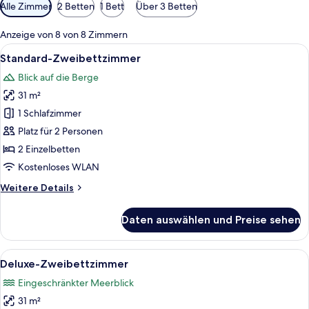
Verfügbare
Alle Zimmer
2 Betten
1 Bett
Über 3 Betten
Filter
für
Anzeige von 8 von 8 Zimmern
Zimmer
Alle
Ein Hotelzimmer mit zwei Einzelbette
15
Standard-Zweibettzimmer
Fotos
Blick auf die Berge
für
31 m²
Standard-
Zweibettzimmer
1 Schlafzimmer
anzeigen
Platz für 2 Personen
2 Einzelbetten
Kostenloses WLAN
Weitere
Weitere Details
Details
für
Daten auswählen und Preise sehen
Standard-
Zweibettzimmer
Alle
Zimmersafe, Verdunkelungsvorhänge, s
22
Deluxe-Zweibettzimmer
Fotos
Eingeschränkter Meerblick
für
31 m²
Deluxe-