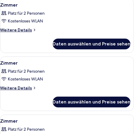
Alle
Ein Hotelzimmer mit einem großen Bet
2
Zimmer
Fotos
Platz für 2 Personen
für
Kostenloses WLAN
Zimmer
anzeigen
Weitere
Weitere Details
Details
für
Daten auswählen und Preise sehen
Zimmer
Alle
Ein modernes Hotelzimmer mit Dusche, N
3
Zimmer
Fotos
Platz für 2 Personen
für
Kostenloses WLAN
Zimmer
anzeigen
Weitere
Weitere Details
Details
für
Daten auswählen und Preise sehen
Zimmer
Alle
Ein Hotelzimmer mit einem großen Bet
4
Zimmer
Fotos
Platz für 2 Personen
für