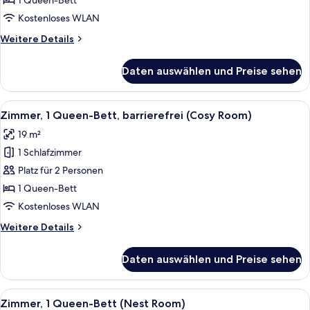
1 Queen-Bett
Bett,
Kostenloses WLAN
barrierefrei
Weitere
Weitere Details
(Nest
Details
Room)
für
Daten auswählen und Preise sehen
Zimmer,
anzeigen
1
Queen-
Alle
Ein modernes Hotelzimmer mit Dusche,
4
Bett,
Zimmer, 1 Queen-Bett, barrierefrei (Cosy Room)
Fotos
barrierefrei
19 m²
(Nest
für
Room)
1 Schlafzimmer
Zimmer,
1
Platz für 2 Personen
Queen-
1 Queen-Bett
Bett,
Kostenloses WLAN
barrierefrei
Weitere
Weitere Details
(Cosy
Details
Room)
für
Daten auswählen und Preise sehen
Zimmer,
anzeigen
1
Queen-
Alle
Ein modernes Badezimmer mit großem S
4
Bett,
Zimmer, 1 Queen-Bett (Nest Room)