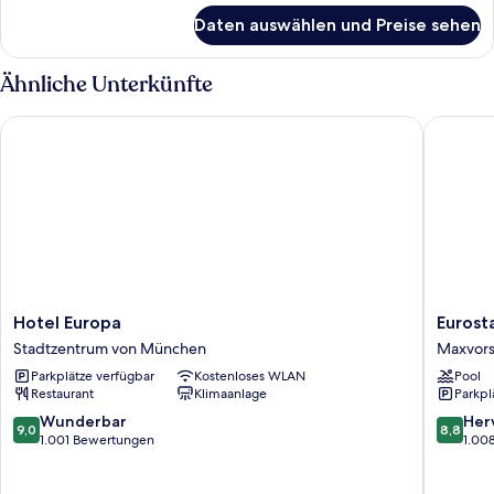
anzeigen
für
Daten auswählen und Preise sehen
Zimmer,
1
Queen-
Ähnliche Unterkünfte
Bett
(Lovely
Hotel Europa
Eurostar
Room)
Hotel
Eurostar
Hotel Europa
Eurost
Europa
Grand
Stadtzentrum von München
Maxvors
Stadtzentrum
Central
Parkplätze verfügbar
Kostenloses WLAN
Pool
von
Maxvors
Restaurant
Klimaanlage
Parkpl
München
9.0
8.8
Wunderbar
Her
9,0
8,8
von
von
1.001 Bewertungen
1.00
10,
10,
Wunderbar,
Hervorr