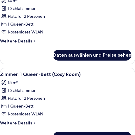
14 m²
für
1 Schlafzimmer
Zimmer
(Rubys
Platz für 2 Personen
Choice)
1 Queen-Bett
anzeigen
Kostenloses WLAN
Weitere
Weitere Details
Details
für
Daten auswählen und Preise sehen
Zimmer
(Rubys
Choice)
Alle
Ein modernes Hotelzimmer mit einem gr
6
Zimmer, 1 Queen-Bett (Cosy Room)
Fotos
15 m²
für
1 Schlafzimmer
Zimmer,
1
Platz für 2 Personen
Queen-
1 Queen-Bett
Bett
Kostenloses WLAN
(Cosy
Weitere
Weitere Details
Room)
Details
anzeigen
für