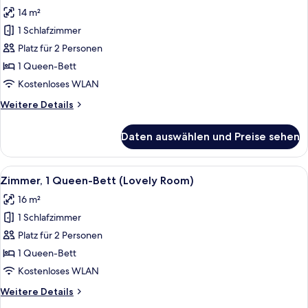
Fotos
barrierefrei
14 m²
(Cosy
für
Room)
1 Schlafzimmer
Zimmer,
1
Platz für 2 Personen
Queen-
1 Queen-Bett
Bett
Kostenloses WLAN
(Nest
Weitere
Weitere Details
Room)
Details
anzeigen
für
Daten auswählen und Preise sehen
Zimmer,
1
Queen-
Alle
Ein modernes Badezimmer mit Dusche,
11
Bett
Zimmer, 1 Queen-Bett (Lovely Room)
Fotos
(Nest
16 m²
Room)
für
1 Schlafzimmer
Zimmer,
1
Platz für 2 Personen
Queen-
1 Queen-Bett
Bett
Kostenloses WLAN
(Lovely
Weitere
Weitere Details
Room)
Details