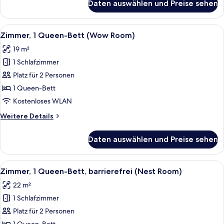
Daten auswählen und Preise sehen
Zimmer,
1
Queen-
Alle
Ein modernes Hotelzimmer mit einem B
6
Bett
Zimmer, 1 Queen-Bett (Wow Room)
Fotos
(Cosy
19 m²
Room)
für
1 Schlafzimmer
Zimmer,
1
Platz für 2 Personen
Queen-
1 Queen-Bett
Bett
Kostenloses WLAN
(Wow
Weitere
Weitere Details
Room)
Details
anzeigen
für
Daten auswählen und Preise sehen
Zimmer,
1
Queen-
Alle
Ein modernes Badezimmer mit großem S
3
Bett
Zimmer, 1 Queen-Bett, barrierefrei (Nest Room)
Fotos
(Wow
22 m²
Room)
für
1 Schlafzimmer
Zimmer,
1
Platz für 2 Personen
Queen-