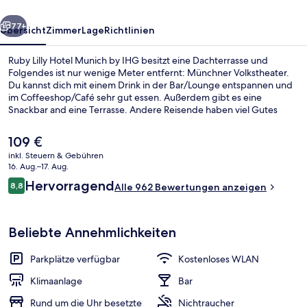
IHG
rück
Weiter
77+
Übersicht
Zimmer
Lage
Richtlinien
Ruby Lilly Hotel Munich by IHG besitzt eine Dachterrasse und
Folgendes ist nur wenige Meter entfernt: Münchner Volkstheater.
Du kannst dich mit einem Drink in der Bar/Lounge entspannen und
im Coffeeshop/Café sehr gut essen. Außerdem gibt es eine
Snackbar and eine Terrasse. Andere Reisende haben viel Gutes
über das hilfsbereite Personal zu berichten. Die Unterkunft ist nur
einen kurzen Fußmarsch von den öffentlichen Verkehrsmitteln
Der
109 €
entfernt: Bis zur U-Bahn sind es wenige Schritte
aktuelle
inkl. Steuern & Gebühren
(Straßenbahnhaltestelle Karlstraße) bzw. 3 Minuten (U-Bahnhof
Preis
16. Aug.–17. Aug.
Stiglmaierplatz).
Bar (in der Unterkunft)
beträgt
Bewertungen
Hervorragend
8,8
Alle 962 Bewertungen anzeigen
109 €.
8,8 von 10.
Beliebte Annehmlichkeiten
Parkplätze verfügbar
Kostenloses WLAN
Klimaanlage
Bar
Rund um die Uhr besetzte
Nichtraucher