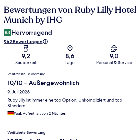
Bewertungen von Ruby Lilly Hotel
Bewertungen
Munich by IHG
Hervorragend
8,8
962 Bewertungen
9,2
8,6
9,0
Sauberkeit
Lage
Personal & Service
Bewertungen
Verifizierte Bewertung
10/10 – Außergewöhnlich
9. Juli 2026
Ruby Lilly ist immer eine top Option. Unkompliziert und top
Standard.
Paul, Aufenthalt von 2 Nächten
Verifizierte Bewertung