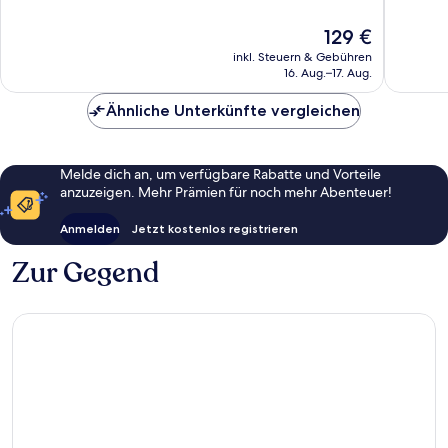
1.001
1.008
Bewertungen
Bewert
Der
129 €
Preis
inkl. Steuern & Gebühren
beträgt
16. Aug.–17. Aug.
129 €
Ähnliche Unterkünfte vergleichen
Melde dich an, um verfügbare Rabatte und Vorteile
anzuzeigen. Mehr Prämien für noch mehr Abenteuer!
Anmelden
Jetzt kostenlos registrieren
Zur Gegend