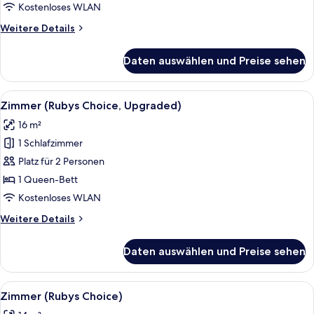
Kostenloses WLAN
Zimmer
anzeigen
Weitere
Weitere Details
Details
für
Daten auswählen und Preise sehen
Zimmer
Alle
Ein Hotelzimmer mit Bett, Nachttisch, 
5
Zimmer (Rubys Choice, Upgraded)
Fotos
16 m²
für
1 Schlafzimmer
Zimmer
(Rubys
Platz für 2 Personen
Choice,
1 Queen-Bett
Upgraded)
Kostenloses WLAN
anzeigen
Weitere
Weitere Details
Details
für
Daten auswählen und Preise sehen
Zimmer
(Rubys
Choice,
Alle
Ein modernes Hotelzimmer mit einem gr
4
Upgraded)
Zimmer (Rubys Choice)
Fotos