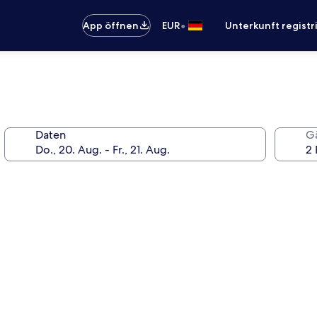
•
App öffnen
EUR
Unterkunft registr
Daten
G