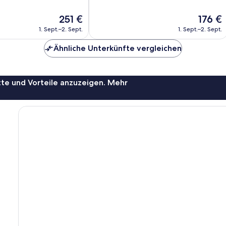
10,
Sehr
Der
Der
251 €
176 €
gut,
Preis
Preis
1. Sept.–2. Sept.
1. Sept.–2. Sept.
450
beträgt
beträgt
Bewertungen
251 €
176 €
Ähnliche Unterkünfte vergleichen
te und Vorteile anzuzeigen. Mehr