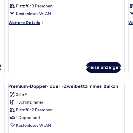
Fotos
F
Zw
Platz für 3 Personen
für
f
Kostenloses WLAN
Zimmer
Z
anzeigen
a
Weitere
We
Weitere Details
We
Details
De
für
fü
Zimmer
Z
n
Preise anzeigen
, einem Schreibtisch mit Stuhl, einem Fernseher, einer Lampe und einem klei
Alle
Ein modernes Hotelzimmer mit einem gr
13
Premium-Doppel- oder -Zweibettzimmer, Balkon
Fotos
32 m²
für
1 Schlafzimmer
Premium-
Doppel-
Platz für 2 Personen
oder
1 Doppelbett
-
Kostenloses WLAN
Zweibettzimmer,