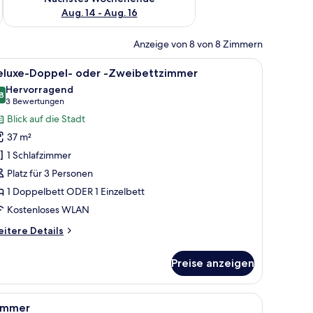
Aug. 14 - Aug. 16
Anzeige von 8 von 8 Zimmern
lumen.
, Stuhl, Lampe, Fernseher und einer Obstschale.
le
Minibar, Zimmersafe, Schreibtisch, schallisoli
5
eluxe-Doppel- oder -Zweibettzimmer
otos
Hervorragend
ür
8
8,8 von 10
(3
3 Bewertungen
eluxe-
Bewertungen)
Blick auf die Stadt
oppel-
37 m²
der
1 Schlafzimmer
Platz für 3 Personen
weibettzimmer
1 Doppelbett ODER 1 Einzelbett
nzeigen
Kostenloses WLAN
itere
itere Details
tails
r
Preise anzeigen
luxe-
ppel-
er
n, Schreibtisch, Fernseher und einem Fenster mit Vorhängen.
le
Ein Hotelzimmer mit Bett, Schreibtisch, Stuh
7
immer