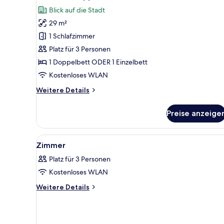
Fotos
Blick auf die Stadt
für
29 m²
Premium-
Doppel-
1 Schlafzimmer
oder
Platz für 3 Personen
-
1 Doppelbett ODER 1 Einzelbett
Zweibettzimmer
Kostenloses WLAN
anzeigen
Weitere
Weitere Details
Details
für
Preise anzeige
Premium-
Doppel-
oder
Alle
Ein Hotelzimmer mit einem Bett
5
-
Zimmer
Fotos
Zweibettzimmer
Platz für 3 Personen
für
Kostenloses WLAN
Zimmer
anzeigen
Weitere
Weitere Details
Details
für
Zimmer