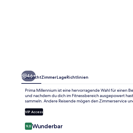
46+
Übersicht
Zimmer
Lage
Richtlinien
Prima Millennium ist eine hervorragende Wahl für einen B
und nachdem du dich im Fitnessbereich ausgepowert hast,
sammeln. Andere Reisende mögen den Zimmerservice und d
VIP Access
Bewertungen
Wunderbar
9,0
9,0 von 10.