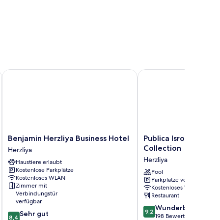
lya
Benjamin Herzliya Business Hotel
Publica Isrotel, Autogr
Benjamin
Publica
Benjamin Herzliya Business Hotel
Publica Isrotel, Aut
Herzliya
Isrotel,
Collection
Herzliya
Business
Autograph
Herzliya
Haustiere erlaubt
Hotel
Collection
Kostenlose Parkplätze
Herzliya
Herzliya
Pool
Kostenloses WLAN
Parkplätze verfügbar
Zimmer mit
Kostenloses WLAN
Verbindungstür
Restaurant
verfügbar
9.2
Wunderbar
9,2
8.4
Sehr gut
von
198 Bewertungen
8,4