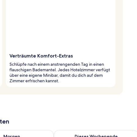
Verträumte Komfort-Extras
Schlüpfe nach einem anstrengenden Tag in einen
flauschigen Bademantel. Jedes Hotelzimmer verfügt
über eine eigene Minibar, damit du dich auf dem
Zimmer erfrischen kannst.
aten
 - Aug. 7.
 Verfügbarkeit für morgen, Aug. 7 - Aug. 8.
Überprüfe die Verfügbarkeit für dies
Morgen
Dieses Wochenende