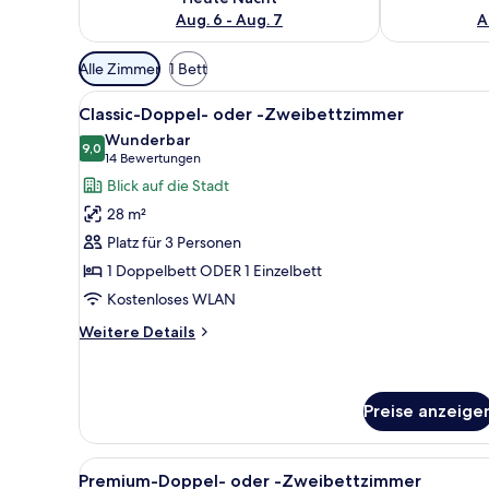
Aug. 6 - Aug. 7
A
Verfügbare
Alle Zimmer
1 Bett
Filter
Alle
Ein modernes Hotelzimmer mit 
für
5
Classic-Doppel- oder -Zweibettzimmer
Fotos
Zimmer
Wunderbar
für
9,0
9,0 von 10
(14
14 Bewertungen
Classic-
Bewertungen)
Blick auf die Stadt
Doppel-
28 m²
oder
Platz für 3 Personen
-
1 Doppelbett ODER 1 Einzelbett
Zweibettzimmer
Kostenloses WLAN
anzeigen
Weitere
Weitere Details
Details
für
Classic-
Doppel-
Preise anzeige
oder
-
Alle
Minibar, Zimmersafe, Schreibtis
Zweibettzimmer
6
Premium-Doppel- oder -Zweibettzimmer