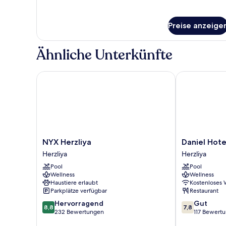
Preise anzeige
Ähnliche Unterkünfte
NYX Herzliya
Daniel Hotel 
NYX
Daniel
NYX Herzliya
Daniel Hote
Herzliya
Hotel
Herzliya
Herzliya
Herzliya
Herzliya
Pool
Pool
Herzliya
Wellness
Wellness
Haustiere erlaubt
Kostenloses
Parkplätze verfügbar
Restaurant
8.8
7.8
Hervorragend
Gut
8,8
7,8
von
von
232 Bewertungen
117 Bewert
10,
10,