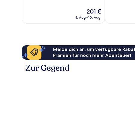
Hervorragend,
Gut,
232
117
Der
201 €
Bewertungen
Bewertungen
Preis
9. Aug.–10. Aug.
beträgt
201 €
Melde dich an, um verfügbare Rabat
Prämien für noch mehr Abenteuer!
Zur Gegend