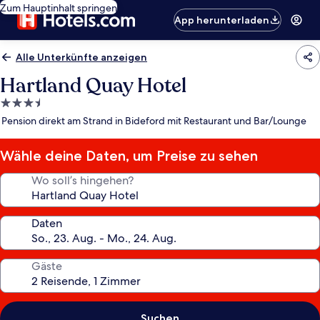
Zum Hauptinhalt springen
App herunterladen
Alle Unterkünfte anzeigen
Hartland Quay Hotel
3.5-
Sterne-
Pension direkt am Strand in Bideford mit Restaurant und Bar/Lounge
Unterkunft
Wähle deine Daten, um Preise zu sehen
Wo soll’s hingehen?
Daten
Gäste
Suchen