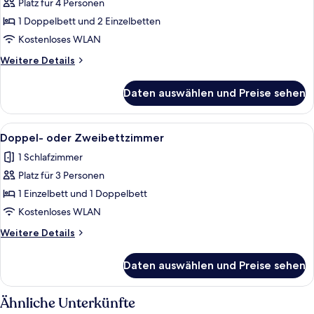
Platz für 4 Personen
Vierbettzimmer,
Mehrere
1 Doppelbett und 2 Einzelbetten
Betten
Kostenloses WLAN
anzeigen
Weitere
Weitere Details
Details
für
Daten auswählen und Preise sehen
Vierbettzimmer,
Mehrere
Betten
Alle
Ein Schlafzimmer mit zwei Betten, ein
1
Doppel- oder Zweibettzimmer
Fotos
1 Schlafzimmer
für
Platz für 3 Personen
Doppel-
oder
1 Einzelbett und 1 Doppelbett
Zweibettzimmer
Kostenloses WLAN
anzeigen
Weitere
Weitere Details
Details
für
Daten auswählen und Preise sehen
Doppel-
oder
Zweibettzimmer
Ähnliche Unterkünfte