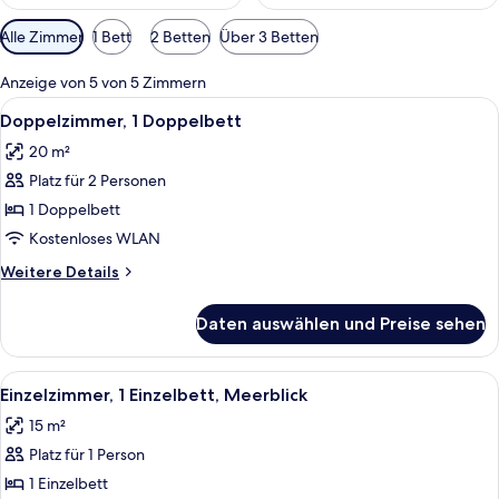
Verfügbare
Alle Zimmer
1 Bett
2 Betten
Über 3 Betten
Filter
für
Anzeige von 5 von 5 Zimmern
Zimmer
Alle
Ein ordentlich bezogenes Bett mit Holz
4
Doppelzimmer, 1 Doppelbett
Fotos
20 m²
für
Platz für 2 Personen
Doppelzimmer,
1
1 Doppelbett
Doppelbett
Kostenloses WLAN
anzeigen
Weitere
Weitere Details
Details
für
Daten auswählen und Preise sehen
Doppelzimmer,
1
Doppelbett
Alle
Ein Schlafzimmer mit Bett, Nachttisc
2
Einzelzimmer, 1 Einzelbett, Meerblick
Fotos
15 m²
für
Platz für 1 Person
Einzelzimmer,
1 Einzelbett,
1 Einzelbett