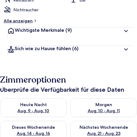
Restaurant
Bar
t
Nichtraucher
e
t
Alle anzeigen
Wichtigste Merkmale
(9)
Sich wie zu Hause fühlen
(6)
Zimmeroptionen
Überprüfe die Verfügbarkeit für diese Daten
Überprüfe die Verfügbarkeit für heute Nacht, Aug. 9 - Aug. 10
Überprüfe die Verfügbarkeit fü
Heute Nacht
Morgen
Aug. 9 - Aug. 10
Aug. 10 - Aug. 11
Überprüfe die Verfügbarkeit für dieses Wochenende, Aug. 14 -
Überprüfe die Verfügbarkeit f
Dieses Wochenende
Nächstes Wochenende
Aug. 14 - Aug. 16
Aug. 21 - Aug. 23