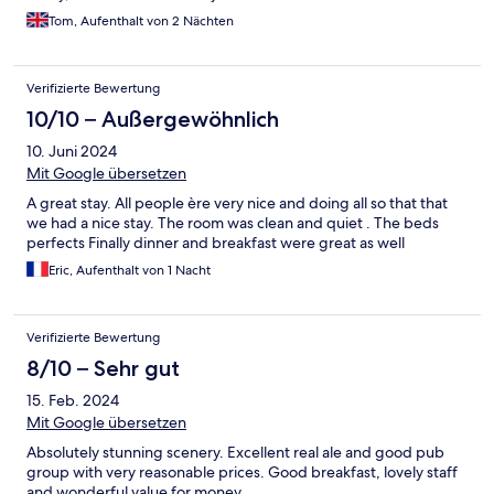
Tom, Aufenthalt von 2 Nächten
Verifizierte Bewertung
10/10 – Außergewöhnlich
10. Juni 2024
Mit Google übersetzen
A great stay. All people ère very nice and doing all so that that
we had a nice stay. The room was clean and quiet . The beds
perfects Finally dinner and breakfast were great as well
Eric, Aufenthalt von 1 Nacht
Verifizierte Bewertung
8/10 – Sehr gut
15. Feb. 2024
Mit Google übersetzen
Absolutely stunning scenery. Excellent real ale and good pub
group with very reasonable prices. Good breakfast, lovely staff
and wonderful value for money