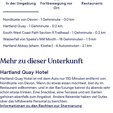
Karte
In der Umgebung
Fortbewegung vor
Restaurants
Ort
Nordküste von Devon
- 1 Gehminute
- 0.0 km
Hartland Quay
- 1 Gehminute
- 0.2 km
South West Coast Path Section 9 Trailhead
- 1 Gehminute
- 0.2 km
Wasserfall von Speke's Mill Mouth
- 18 Gehminuten
- 1.5 km
Hartland Abbey (ehem. Kloster)
- 4 Autominuten
- 2.1 km
Mehr zu dieser Unterkunft
Hartland Quay Hotel
Hartland Quay Hotel ist mit dem Auto nur 150 Minuten entfernt von:
Nordküste von Devon. Wenn du etwas essen möchtest, bist du im
Restaurant willkommen, und in der Bar/Lounge kannst du abends sehr
schön etwas trinken. Eine Snackbar, eine Terrasse und ein Garten
gehören ebenfalls zum Angebot. Andere Reisende haben viel Gutes
über das hilfsbereite Personal zu berichten.
Informationen zu den Rechten zur Stornierung