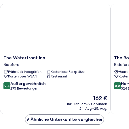
The Waterfront Inn
The Roya
The
The
The Waterfront Inn
The Ro
Waterfront
Royal
Bideford
Bidefor
Inn
Hotel
Frühstück inbegriffen
Kostenlose Parkplätze
Hausti
Bideford
Bidefor
Kostenloses WLAN
Restaurant
Koste
9.4
8.8
Außergewöhnlich
Her
9,4
8,8
von
von
275 Bewertungen
324 
10,
10,
Der
162 €
Außergewöhnlich,
Hervorr
Preis
275
324
inkl. Steuern & Gebühren
beträgt
24. Aug.–25. Aug.
Bewertungen
Bewert
162 €
Ähnliche Unterkünfte vergleichen