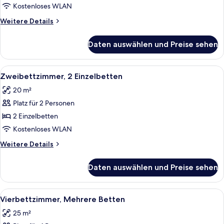
Meerblick
Kostenloses WLAN
anzeigen
Weitere
Weitere Details
Details
für
Daten auswählen und Preise sehen
Einzelzimmer,
1 Einzelbett,
Meerblick
Alle
Ein ordentlich bezogenes Bett mit wei
3
Zweibettzimmer, 2 Einzelbetten
Fotos
20 m²
für
Platz für 2 Personen
Zweibettzimmer,
2 Einzelbetten
2 Einzelbetten
anzeigen
Kostenloses WLAN
Weitere
Weitere Details
Details
für
Daten auswählen und Preise sehen
Zweibettzimmer,
2 Einzelbetten
Alle
Ein Hotelzimmer mit drei Einzelbette
6
Vierbettzimmer, Mehrere Betten
Fotos
25 m²
für