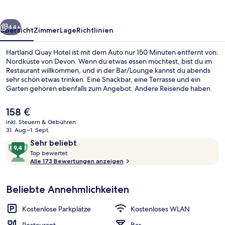
rück
Weiter
44+
Übersicht
Zimmer
Lage
Richtlinien
Hartland Quay Hotel ist mit dem Auto nur 150 Minuten entfernt von:
Nordküste von Devon. Wenn du etwas essen möchtest, bist du im
Restaurant willkommen, und in der Bar/Lounge kannst du abends
sehr schön etwas trinken. Eine Snackbar, eine Terrasse und ein
Garten gehören ebenfalls zum Angebot. Andere Reisende haben
viel Gutes über das hilfsbereite Personal zu berichten.
Der
158 €
aktuelle
inkl. Steuern & Gebühren
Preis
31. Aug.–1. Sept.
Ansicht von oben
beträgt
Bewertungen
9,4
Sehr beliebt
158 €.
T
von
Top bewertet
o
Alle 173 Bewertungen anzeigen
10,
p
Sehr
beliebt
Beliebte Annehmlichkeiten
b
e
w
Kostenlose Parkplätze
Kostenloses WLAN
e
r