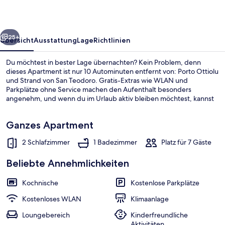
rück
Weiter
25+
Übersicht
Ausstattung
Lage
Richtlinien
Du möchtest in bester Lage übernachten? Kein Problem, denn
dieses Apartment ist nur 10 Autominuten entfernt von: Porto Ottiolu
und Strand von San Teodoro. Gratis-Extras wie WLAN und
Parkplätze ohne Service machen den Aufenthalt besonders
angenehm, und wenn du im Urlaub aktiv bleiben möchtest, kannst
du in der Nähe die Wander- und Radwege und die Möglichkeiten
zum Mountainbiken nutzen. Darüber hinaus besticht sie durch eine
Ganzes Apartment
Terrasse, einen Garten und eine Kochnische.
2 Schlafzimmer
1 Badezimmer
Platz für 7 Gäste
Fassade der Unterkunft
Beliebte Annehmlichkeiten
Kochnische
Kostenlose Parkplätze
Kostenloses WLAN
Klimaanlage
Loungebereich
Kinderfreundliche
Aktivitäten