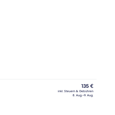
Außenbereich
Der
135 €
aktuelle
inkl. Steuern & Gebühren
Preis
8. Aug.–9. Aug.
Lounge
beträgt
135 €.