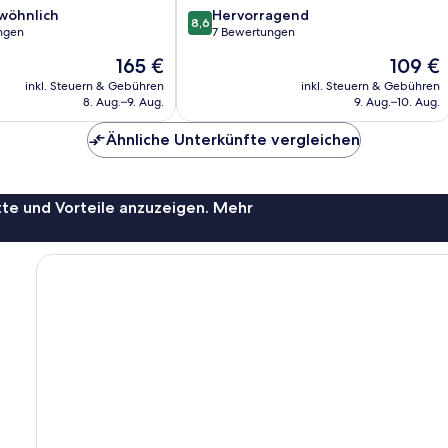
8.6
wöhnlich
Hervorragend
8,6
von
ngen
7 Bewertungen
10,
Der
Der
165 €
109 €
ich,
Hervorragend,
Preis
Preis
7
inkl. Steuern & Gebühren
inkl. Steuern & Gebühren
beträgt
beträgt
8. Aug.–9. Aug.
9. Aug.–10. Aug.
Bewertungen
165 €
109 €
Ähnliche Unterkünfte vergleichen
te und Vorteile anzuzeigen. Mehr