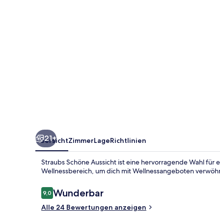
21+
Übersicht
Zimmer
Lage
Richtlinien
Straubs Schöne Aussicht ist eine hervorragende Wahl für
Wellnessbereich, um dich mit Wellnessangeboten verwöhn
Bewertungen
Wunderbar
9,0
9,0 von 10.
Alle 24 Bewertungen anzeigen