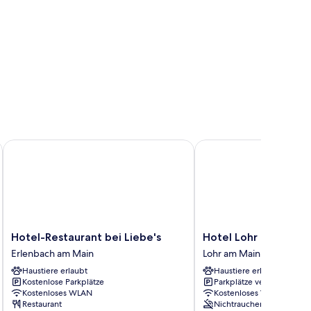
Hotel-Restaurant bei Liebe's
Hotel Lohr am Main
Hotel-
Hotel
Hotel-Restaurant bei Liebe's
Hotel Lohr am Main
Restaurant
Lohr
Erlenbach am Main
Lohr am Main
bei
am
Haustiere erlaubt
Haustiere erlaubt
Liebe's
Main
Kostenlose Parkplätze
Parkplätze verfügbar
Erlenbach
Lohr
Kostenloses WLAN
Kostenloses WLAN
am
am
Restaurant
Nichtraucher
Main
Main