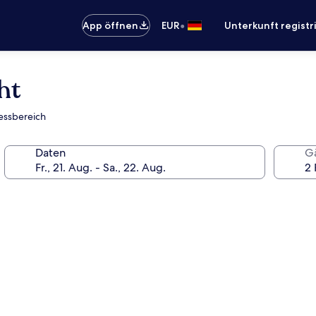
•
App öffnen
EUR
Unterkunft registr
ht
essbereich
Daten
G