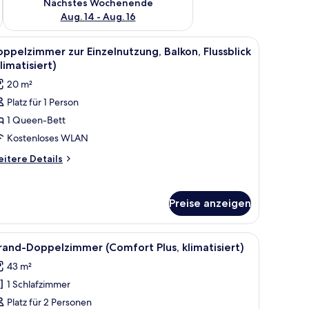
Nächstes Wochenende
Aug. 14 - Aug. 16
 mit Vorhängen.
, Stuhl und Fernseher.
le
Ein Hotelzimmer mit Bett, Schreibtisch, Stuhl
2
ppelzimmer zur Einzelnutzung, Balkon, Flussblick
otos
limatisiert)
ür
20 m²
oppelzimmer
Platz für 1 Person
ur
1 Queen-Bett
inzelnutzung,
alkon,
Kostenloses WLAN
ussblick
itere
itere Details
limatisiert)
tails
r
nzeigen
ppelzimmer
Preise anzeigen
r
nzelnutzung,
lkon,
k auf Grünflächen.
Holz, zwei Stühlen, einem Telefon und einer Lampe.
le
Ein Hotelzimmer mit Schreibtisch aus Holz, z
3
ussblick
and-Doppelzimmer (Comfort Plus, klimatisiert)
otos
limatisiert)
43 m²
ür
1 Schlafzimmer
rand-
oppelzimmer
Platz für 2 Personen