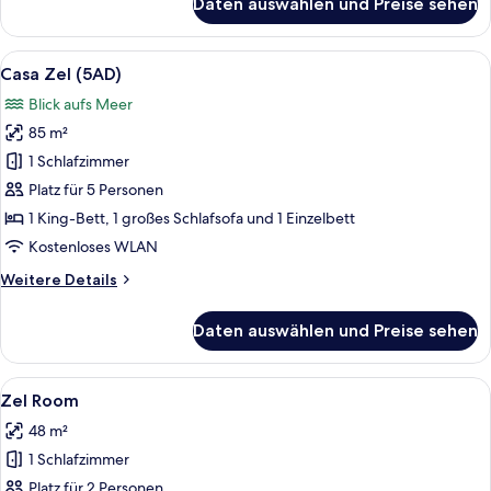
Daten auswählen und Preise sehen
Casa
Zel
Alle
Ein Zimmer mit einem Bett, einem Nach
8
Casa Zel (5AD)
Fotos
Blick aufs Meer
für
85 m²
Casa
Zel
1 Schlafzimmer
(5AD)
Platz für 5 Personen
anzeigen
1 King-Bett, 1 großes Schlafsofa und 1 Einzelbett
Kostenloses WLAN
Weitere
Weitere Details
Details
für
Daten auswählen und Preise sehen
Casa
Zel
(5AD)
Alle
Ein Schlafzimmer mit Bett, Nachttisch, 
5
Zel Room
Fotos
48 m²
für
1 Schlafzimmer
Zel
Room
Platz für 2 Personen