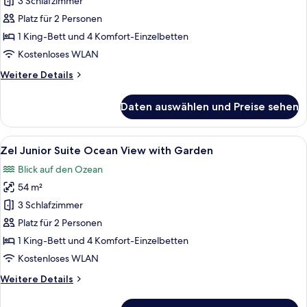
Ocean
3 Schlafzimmer
View
Platz für 2 Personen
anzeigen
1 King-Bett und 4 Komfort-Einzelbetten
Kostenloses WLAN
Weitere
Weitere Details
Details
für
Daten auswählen und Preise sehen
Zel
Ocean
View
Alle
Ein Zimmer mit Holzboden, einer Schi
6
Zel Junior Suite Ocean View with Garden
Fotos
Blick auf den Ozean
für
54 m²
Zel
Junior
3 Schlafzimmer
Suite
Platz für 2 Personen
Ocean
1 King-Bett und 4 Komfort-Einzelbetten
View
Kostenloses WLAN
with
Weitere
Weitere Details
Garden
Details
anzeigen
für