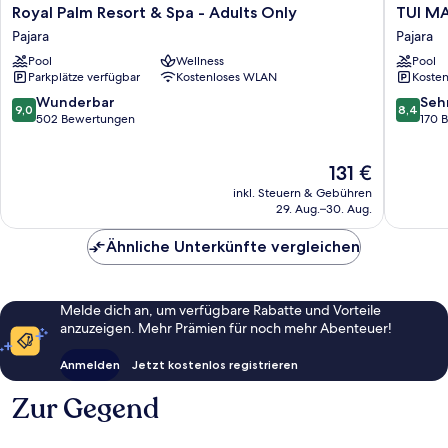
Royal
TUI
Royal Palm Resort & Spa - Adults Only
TUI MA
Palm
MAGIC
Pajara
Pajara
Resort
LIFE
Pool
Wellness
Pool
&
Fuertev
Parkplätze verfügbar
Kostenloses WLAN
Kosten
Spa
Pajara
-
9.0
8.4
Wunderbar
Seh
9,0
8,4
Adults
von
von
502 Bewertungen
170 
Only
10,
10,
Pajara
Wunderbar,
Sehr
Der
131 €
502
gut,
Preis
Bewertungen
170
inkl. Steuern & Gebühren
beträgt
Bewert
29. Aug.–30. Aug.
131 €
Ähnliche Unterkünfte vergleichen
Melde dich an, um verfügbare Rabatte und Vorteile
anzuzeigen. Mehr Prämien für noch mehr Abenteuer!
Anmelden
Jetzt kostenlos registrieren
Zur Gegend