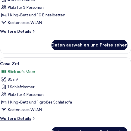
Junior
Suite
Platz für 3 Personen
Ocean
1 King-Bett und 10 Einzelbetten
View
Kostenloses WLAN
with
Weitere
Weitere Details
Garden
Details
(3AD)
für
Daten auswählen und Preise sehen
anzeigen
Zel
Junior
Suite
Alle
Ein Zimmer mit einem Bett, einem Nach
8
Ocean
Casa Zel
Fotos
View
Blick aufs Meer
with
für
Garden
85 m²
Casa
(3AD)
Zel
1 Schlafzimmer
anzeigen
Platz für 4 Personen
1 King-Bett und 1 großes Schlafsofa
Kostenloses WLAN
Weitere
Weitere Details
Details
für