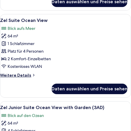
Daten auswählen und Preise sehen
Zel
Junior
Suite
Alle
Ein Schlafzimmer mit einem großen Bet
6
Ocean
Zel Suite Ocean View
Fotos
View
Blick aufs Meer
with
für
Garden
64 m²
Zel
Suite
1 Schlafzimmer
Ocean
Platz für 4 Personen
View
2 Komfort-Einzelbetten
anzeigen
Kostenloses WLAN
Weitere
Weitere Details
Details
für
Daten auswählen und Preise sehen
Zel
Suite
Ocean
Alle
Ein Zimmer mit Holzboden, einer Schi
6
View
Zel Junior Suite Ocean View with Garden (3AD)
Fotos
Blick auf den Ozean
für
64 m²
Zel
4 Schlafzimmer