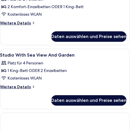
anzeigen
2 Komfort-Einzelbetten ODER 1 King-Bett
Kostenloses WLAN
Weitere
Weitere Details
Details
für
Daten auswählen und Preise sehen
Zel
Room
Alle
Daunenbettdecken, Minibar, Zimmersaf
2
Studio With Sea View And Garden
Fotos
Platz für 4 Personen
für
1 King-Bett ODER 2 Einzelbetten
Studio
With
Kostenloses WLAN
Sea
Weitere
Weitere Details
View
Details
für
And
Daten auswählen und Preise sehen
Studio
Garden
With
anzeigen
Sea
View
And
Garden