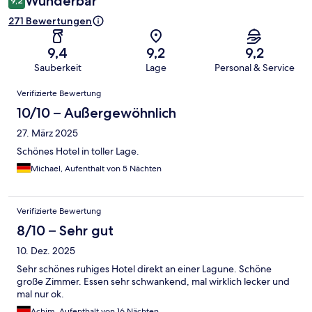
Wunderbar
9,2
271 Bewertungen
9,4
9,2
9,2
Sauberkeit
Lage
Personal & Service
Bewertungen
Verifizierte Bewertung
10/10 – Außergewöhnlich
27. März 2025
Schönes Hotel in toller Lage.
Michael, Aufenthalt von 5 Nächten
Verifizierte Bewertung
8/10 – Sehr gut
10. Dez. 2025
Sehr schönes ruhiges Hotel direkt an einer Lagune. Schöne
große Zimmer. Essen sehr schwankend, mal wirklich lecker und
mal nur ok.
Achim, Aufenthalt von 16 Nächten