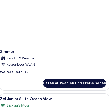
Zimmer
Platz für 2 Personen
Kostenloses WLAN
Weitere
Weitere Details
Details
für
Daten auswählen und Preise sehen
Zimmer
Alle
Ein Zimmer mit Bett, Schreibtisch, St
5
Zel Junior Suite Ocean View
Fotos
Blick aufs Meer
für