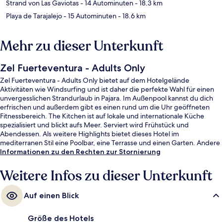
Strand von Las Gaviotas
- 14 Autominuten
- 18.3 km
Playa de Tarajalejo
- 15 Autominuten
- 18.6 km
Mehr zu dieser Unterkunft
Zel Fuerteventura - Adults Only
Zel Fuerteventura - Adults Only bietet auf dem Hotelgelände
Aktivitäten wie Windsurfing und ist daher die perfekte Wahl für einen
unvergesslichen Strandurlaub in Pajara. Im Außenpool kannst du dich
erfrischen und außerdem gibt es einen rund um die Uhr geöffneten
Fitnessbereich. The Kitchen ist auf lokale und internationale Küche
spezialisiert und blickt aufs Meer. Serviert wird Frühstück und
Abendessen. Als weitere Highlights bietet dieses Hotel im
mediterranen Stil eine Poolbar, eine Terrasse und einen Garten. Andere
Reisende mögen das hilfsbereite Personal und den allgemeinen
Informationen zu den Rechten zur Stornierung
Zustand der Unterkunft.
Weitere Infos zu dieser Unterkunft
Auf einen Blick
Größe des Hotels