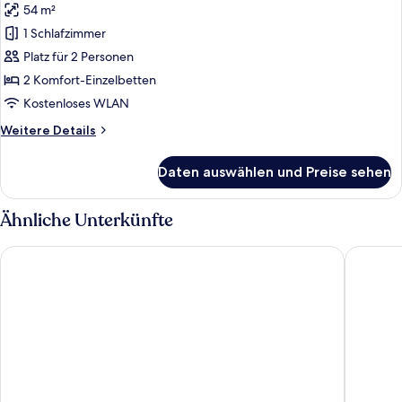
54 m²
Zel
Junior
1 Schlafzimmer
Suite
Platz für 2 Personen
Ocean
2 Komfort-Einzelbetten
View
Kostenloses WLAN
anzeigen
Weitere
Weitere Details
Details
für
Daten auswählen und Preise sehen
Zel
Junior
Suite
Ähnliche Unterkünfte
Ocean
View
Royal Palm Resort & Spa - Adults Only
TUI MAGI