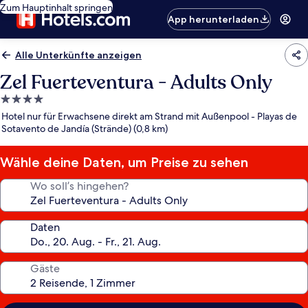
Zum Hauptinhalt springen
App herunterladen
Alle Unterkünfte anzeigen
Zel Fuerteventura - Adults Only
4.0-
Sterne-
Hotel nur für Erwachsene direkt am Strand mit Außenpool - Playas de
Unterkunft
Sotavento de Jandía (Strände) (0,8 km)
Wähle deine Daten, um Preise zu sehen
Wo soll’s hingehen?
Daten
Gäste