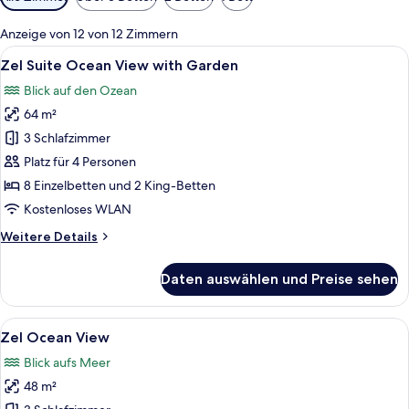
Filter
für
Anzeige von 12 von 12 Zimmern
Zimmer
Alle
Ein Hotelzimmer mit einem großen Bet
7
Zel Suite Ocean View with Garden
Fotos
Blick auf den Ozean
für
64 m²
Zel
Suite
3 Schlafzimmer
Ocean
Platz für 4 Personen
View
8 Einzelbetten und 2 King-Betten
with
Kostenloses WLAN
Garden
Weitere
Weitere Details
anzeigen
Details
für
Daten auswählen und Preise sehen
Zel
Suite
Ocean
Alle
Ein Zimmer mit Bett, Schreibtisch, Stuh
6
View
Zel Ocean View
Fotos
with
Blick aufs Meer
Garden
für
48 m²
Zel