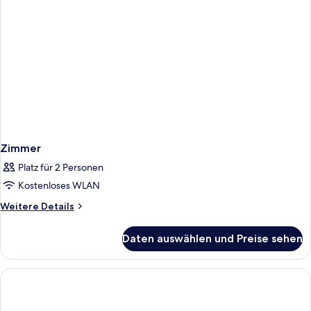
Zimmer
Platz für 2 Personen
Kostenloses WLAN
Weitere
Weitere Details
Details
für
Daten auswählen und Preise sehen
Zimmer