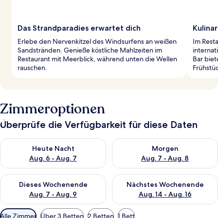
Das Strandparadies erwartet dich
Kulina
Erlebe den Nervenkitzel des Windsurfens an weißen
Im Resta
Sandstränden. Genieße köstliche Mahlzeiten im
internat
Restaurant mit Meerblick, während unten die Wellen
Bar bie
rauschen.
Frühstüc
Zimmeroptionen
Überprüfe die Verfügbarkeit für diese Daten
Überprüfe die Verfügbarkeit für heute Nacht, Aug. 6 - Aug. 7.
Überprüfe die Verfügbarkeit f
Heute Nacht
Morgen
Aug. 6 - Aug. 7
Aug. 7 - Aug. 8
Überprüfe die Verfügbarkeit für dieses Wochenende, Aug. 7 - 
Überprüfe die Verfügbarkeit f
Dieses Wochenende
Nächstes Wochenende
Aug. 7 - Aug. 9
Aug. 14 - Aug. 16
Verfügbare
Alle Zimmer
Über 3 Betten
2 Betten
1 Bett