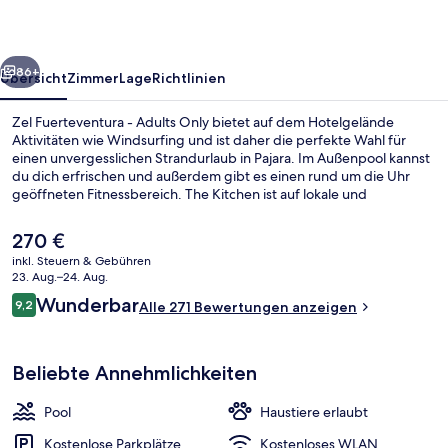
Only
rück
Weiter
86+
Übersicht
Zimmer
Lage
Richtlinien
Zel Fuerteventura - Adults Only bietet auf dem Hotelgelände
Aktivitäten wie Windsurfing und ist daher die perfekte Wahl für
einen unvergesslichen Strandurlaub in Pajara. Im Außenpool kannst
du dich erfrischen und außerdem gibt es einen rund um die Uhr
geöffneten Fitnessbereich. The Kitchen ist auf lokale und
internationale Küche spezialisiert und blickt aufs Meer. Serviert wird
Frühstück und Abendessen. Als weitere Highlights bietet dieses
Der
270 €
Hotel im mediterranen Stil eine Poolbar, eine Terrasse und einen
aktuelle
inkl. Steuern & Gebühren
Garten. Andere Reisende mögen das hilfsbereite Personal und den
Preis
23. Aug.–24. Aug.
allgemeinen Zustand der Unterkunft.
Außenpool, Sonnenschirme, Liegestüh
beträgt
Bewertungen
Wunderbar
9,2
Alle 271 Bewertungen anzeigen
270 €.
9,2 von 10.
Beliebte Annehmlichkeiten
Pool
Haustiere erlaubt
Kostenlose Parkplätze
Kostenloses WLAN