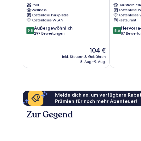
Ko
Resort
Pool
Haustiere erl
Kood
Koh
Wellness
Kostenlose P
Kood
Kostenlose Parkplätze
Kostenloses
Ko
Kostenloses WLAN
Restaurant
Kood
9.8
8.6
Außergewöhnlich
Hervorr
9,8
8,6
von
von
297 Bewertungen
87 Bewert
10,
10,
Außergewöhnlich,
Hervorragend
Der
104 €
297
87
Preis
Bewertungen
Bewertungen
inkl. Steuern & Gebühren
beträgt
8. Aug.–9. Aug.
104 €
Melde dich an, um verfügbare Rabat
Prämien für noch mehr Abenteuer!
Zur Gegend