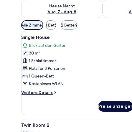
Überprüfe die Verfügbarkeit für heute Nacht, Aug. 7
Überprüfe die
Heute Nacht
Aug. 7 - Aug. 8
A
Verfügbare
Alle Zimmer
1 Bett
2 Betten
Filter
Alle
Ein Schlafzimmer mit einem gro
für
16
Single House
Fotos
Zimmer
Blick auf den Garten
für
30 m²
Single
House
1 Schlafzimmer
anzeigen
Platz für 3 Personen
1 Queen-Bett
Kostenloses WLAN
Weitere
Weitere Details
Details
für
Preise anzeige
Single
House
Alle
Ein Hotelzimmer mit zwei Bet
9
Twin Room 2
Fotos