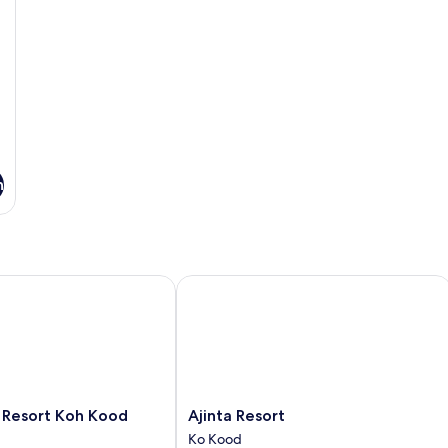
n
esort Koh Kood
Ajinta Resort
Ajinta
 Resort Koh Kood
Ajinta Resort
Resort
Ko Kood