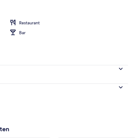
 | Blick vom Balkon
Restaurant
Bar
aten