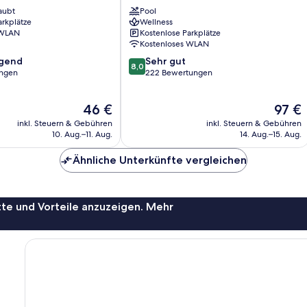
Ko
aubt
Pool
Kood
arkplätze
Wellness
 WLAN
Kostenlose Parkplätze
Kostenloses WLAN
8.0
agend
Sehr gut
8,0
von
ungen
222 Bewertungen
10,
,
Sehr
Der
Der
46 €
97 €
gut,
Preis
Preis
222
inkl. Steuern & Gebühren
inkl. Steuern & Gebühren
beträgt
beträgt
Bewertungen
10. Aug.–11. Aug.
14. Aug.–15. Aug.
46 €
97 €
Ähnliche Unterkünfte vergleichen
te und Vorteile anzuzeigen. Mehr