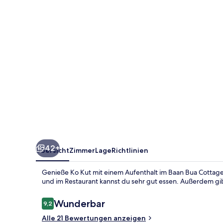
42+
Übersicht
Zimmer
Lage
Richtlinien
Genieße Ko Kut mit einem Aufenthalt im Baan Bua Cottage
und im Restaurant kannst du sehr gut essen. Außerdem gib
Bewertungen
Wunderbar
9,2
9,2 von 10.
Alle 21 Bewertungen anzeigen