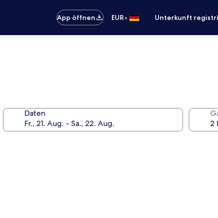
•
App öffnen
EUR
Unterkunft registr
Daten
G