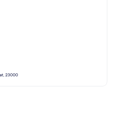
at, 23000
te