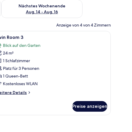
es Wochenende, Aug. 7 - Aug. 9.
Überprüfe die Verfügbarkeit für nächstes Wochenende, Aug. 1
Nächstes Wochenende
Aug. 14 - Aug. 16
Anzeige von 4 von 4 Zimmern
 Tisch und Stühlen, umgeben von üppigem Grün.
le
Ein zweistöckiges Haus mit Strohdach, umgeb
6
win Room 3
otos
Blick auf den Garten
ür
24 m²
win
oom
1 Schlafzimmer
Platz für 3 Personen
nzeigen
1 Queen-Bett
Kostenloses WLAN
itere
itere Details
tails
r
Preise anzeigen
in
oom