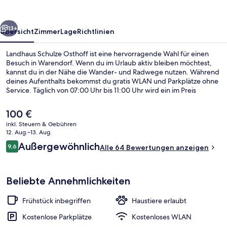
rück
Weiter
13+
Übersicht
Zimmer
Lage
Richtlinien
Landhaus Schulze Osthoff ist eine hervorragende Wahl für einen
Besuch in Warendorf. Wenn du im Urlaub aktiv bleiben möchtest,
kannst du in der Nähe die Wander- und Radwege nutzen. Während
deines Aufenthalts bekommst du gratis WLAN und Parkplätze ohne
Service. Täglich von 07:00 Uhr bis 11:00 Uhr wird ein im Preis
inbegriffenes Frühstücksbuffet serviert. Außerdem gibt es eine
Terrasse and einen Garten.
Der
100 €
aktuelle
inkl. Steuern & Gebühren
Preis
12. Aug.–13. Aug.
Speisen
beträgt
Bewertungen
Außergewöhnlich
9,6
Alle 64 Bewertungen anzeigen
100 €.
9,6 von 10.
Beliebte Annehmlichkeiten
Frühstück inbegriffen
Haustiere erlaubt
Kostenlose Parkplätze
Kostenloses WLAN