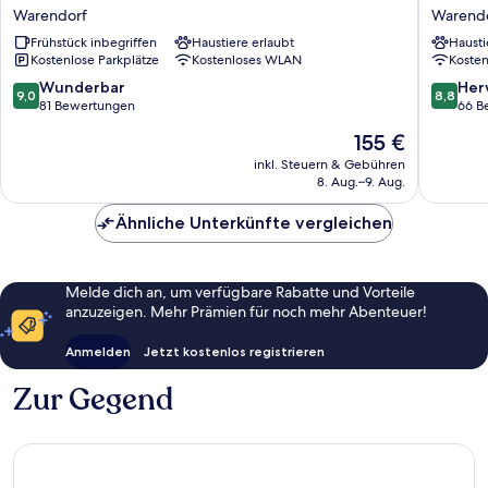
Sophia
Il
Warendorf
Warend
Warendorf
Cavallin
Frühstück inbegriffen
Haustiere erlaubt
Hausti
Warendo
Kostenlose Parkplätze
Kostenloses WLAN
Koste
9.0
8.8
Wunderbar
Her
9,0
8,8
von
von
81 Bewertungen
66 B
10,
10,
Der
155 €
Wunderbar,
Hervorr
Preis
81
66
inkl. Steuern & Gebühren
beträgt
8. Aug.–9. Aug.
Bewertungen
Bewert
155 €
Ähnliche Unterkünfte vergleichen
Melde dich an, um verfügbare Rabatte und Vorteile
anzuzeigen. Mehr Prämien für noch mehr Abenteuer!
Anmelden
Jetzt kostenlos registrieren
Zur Gegend