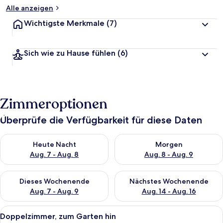
Alle anzeigen
Wichtigste Merkmale
(7)
Sich wie zu Hause fühlen
(6)
Zimmeroptionen
Überprüfe die Verfügbarkeit für diese Daten
Überprüfe die Verfügbarkeit für heute Nacht, Aug. 7 - Aug. 8.
Überprüfe die Verfügbarkeit f
Heute Nacht
Morgen
Aug. 7 - Aug. 8
Aug. 8 - Aug. 9
Überprüfe die Verfügbarkeit für dieses Wochenende, Aug. 7 - 
Überprüfe die Verfügbarkeit f
Dieses Wochenende
Nächstes Wochenende
Aug. 7 - Aug. 9
Aug. 14 - Aug. 16
Alle
Ein Schlafzimmer mit schrägverdeckte
6
Doppelzimmer, zum Garten hin
Fotos