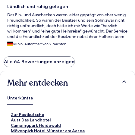
Ländlich und ruhig gelegen
Das Ein- und Auschecken waren leider geprägt von eher wenig
Freundlichkeit. So waren der Besitzer und sein Sohn zwar nicht
richtig unfreundlich, doch hätte ich mir Worte wie "herzlich
willkommen" und "eine gute Heimreise" gewünscht. Der Service
und die Freundlichkeit der Besitzerin nebst ihrer Helferin beim
Frühstück und beim Abendessen waren jedoch sehr gut und
Mirko, Aufenthalt von 2 Nächten
glichen die anderen Eindrücke wieder aus. Die Zimmer und das
Haus waren sauber und gepflegt. Die Einrichtung ist individuell
mit alten, gut restaurierten Möbeln. Das Bett war bequem und
Alle 64 Bewertungen anzeigen
insgesamt ist alles stimmig eingerichtet. Auch der äußere
Eindruck des großen Anwesens ist sauber und aufgeräumt. Die
Lage ist ländlich und abseits von Warendorf, so dass ein Auto
zwingend notwendig ist. Von hieraus lassen sich die Orte
Mehr entdecken
Warendorf, Telgte und Münster gut erreichen. Insgesamt hatte
ich einen positiven Eindruck von meiner Unterkunft
Unterkünfte
L
Zur Postkutsche
i
L
Aust Das Landhotel
n
i
L
Campingpark Heidewald
k
n
i
L
Mövenpick Hotel Münster am Aasee