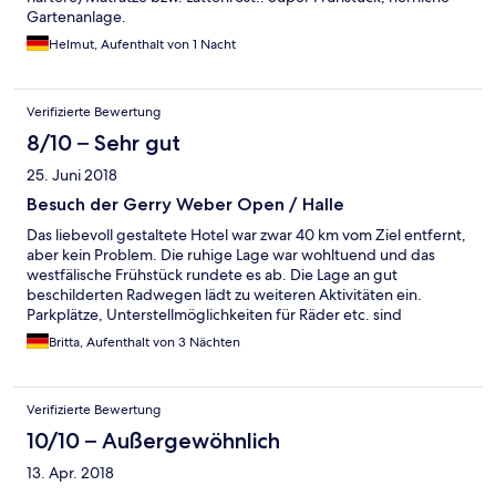
Gartenanlage.
Helmut, Aufenthalt von 1 Nacht
Verifizierte Bewertung
8/10 – Sehr gut
25. Juni 2018
Besuch der Gerry Weber Open / Halle
Das liebevoll gestaltete Hotel war zwar 40 km vom Ziel entfernt,
aber kein Problem. Die ruhige Lage war wohltuend und das
westfälische Frühstück rundete es ab. Die Lage an gut
beschilderten Radwegen lädt zu weiteren Aktivitäten ein.
Parkplätze, Unterstellmöglichkeiten für Räder etc. sind
ausreichend vorhanden. Stabile WLAN Verbindung
Britta, Aufenthalt von 3 Nächten
Verifizierte Bewertung
10/10 – Außergewöhnlich
13. Apr. 2018