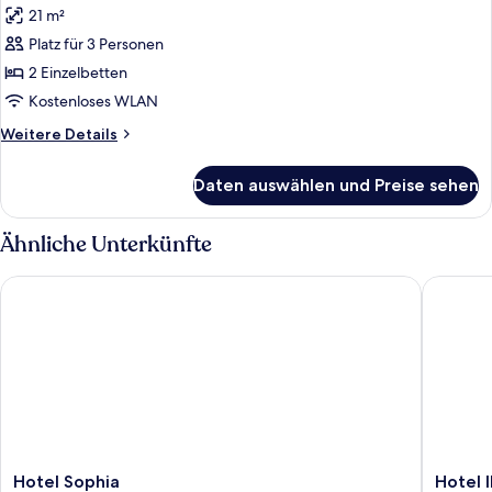
21 m²
für
Platz für 3 Personen
Doppelzimmer,
zum
2 Einzelbetten
Garten
Kostenloses WLAN
hin
Weitere
Weitere Details
anzeigen
Details
für
Daten auswählen und Preise sehen
Doppelzimmer,
zum
Garten
Ähnliche Unterkünfte
hin
Hotel Sophia
Hotel Il 
Hotel
Hotel
Hotel Sophia
Hotel I