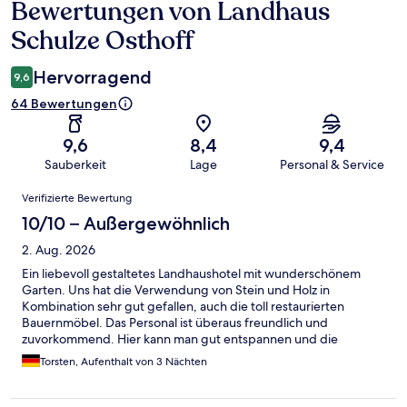
Bewertungen von Landhaus
Bewertungen
Schulze Osthoff
Hervorragend
9,6
64 Bewertungen
9,6
8,4
9,4
Sauberkeit
Lage
Personal & Service
Bewertungen
Verifizierte Bewertung
10/10 – Außergewöhnlich
2. Aug. 2026
Ein liebevoll gestaltetes Landhaushotel mit wunderschönem
Garten. Uns hat die Verwendung von Stein und Holz in
Kombination sehr gut gefallen, auch die toll restaurierten
Bauernmöbel. Das Personal ist überaus freundlich und
zuvorkommend. Hier kann man gut entspannen und die
ländliche Idylle genießen.
Torsten, Aufenthalt von 3 Nächten