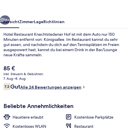
rück
Weiter
15+
Übersicht
Zimmer
Lage
Richtlinien
Hotel Restaurant Knechtstedener Hof ist mit dem Auto nur 150
Minuten entfernt von: Königsallee. Im Restaurant kannst du sehr
gut essen, und nachdem du dich auf den Tennisplätzen im Freien
ausgepowert hast, kannst du bei einem Drink in der Bar/Lounge
neue Kräfte sammeln.
Der
85 €
aktuelle
inkl. Steuern & Gebühren
Preis
7. Aug.–8. Aug.
Restaurant
beträgt
Bewertungen
Gut
7,2
Alle 24 Bewertungen anzeigen
85 €.
7,2 von 10.
Beliebte Annehmlichkeiten
Haustiere erlaubt
Kostenlose Parkplätze
Kostenloses WLAN
Restaurant