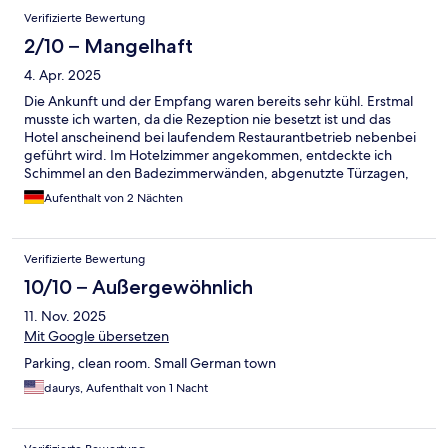
Verifizierte Bewertung
2/10 – Mangelhaft
4. Apr. 2025
Die Ankunft und der Empfang waren bereits sehr kühl. Erstmal
musste ich warten, da die Rezeption nie besetzt ist und das
Hotel anscheinend bei laufendem Restaurantbetrieb nebenbei
geführt wird. Im Hotelzimmer angekommen, entdeckte ich
Schimmel an den Badezimmerwänden, abgenutzte Türzagen,
sowie Betten und Haare und Flecken auf der Bettwäsche. Das
Aufenthalt von 2 Nächten
Hotel ist scheinbar ziemlich in die Jahre gekommen. Der
Fernseher lief dafür gut. Dadurch das ich mich so unwohl in
dieser Umgebung gefühlt habe bin ich auch einen Tag früher
Verifizierte Bewertung
abgereist als geplant.
10/10 – Außergewöhnlich
11. Nov. 2025
Mit Google übersetzen
Parking, clean room. Small German town
daurys, Aufenthalt von 1 Nacht