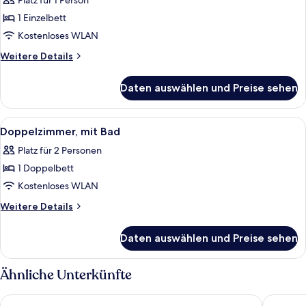
Platz für 1 Person
für
1 Einzelbett
Einzelzimmer,
mit
Kostenloses WLAN
Bad
Weitere
Weitere Details
anzeigen
Details
für
Daten auswählen und Preise sehen
Einzelzimmer,
mit
Bad
Alle
Ein Hotelzimmer mit Bett, Schreibtisc
4
Doppelzimmer, mit Bad
Fotos
Platz für 2 Personen
für
1 Doppelbett
Doppelzimmer,
mit
Kostenloses WLAN
Bad
Weitere
Weitere Details
anzeigen
Details
für
Daten auswählen und Preise sehen
Doppelzimmer,
mit
Bad
Ähnliche Unterkünfte
Rheinischer Hof Dormagen
Hotel Sc