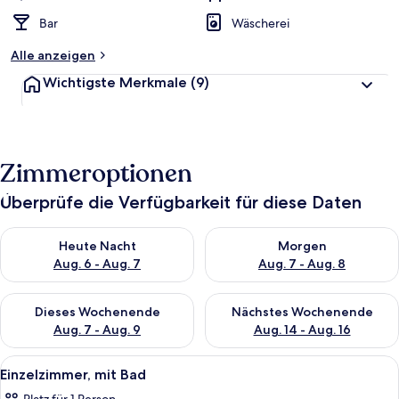
Bar
Wäscherei
Alle anzeigen
Wichtigste Merkmale
(9)
Zimmeroptionen
Überprüfe die Verfügbarkeit für diese Daten
Überprüfe die Verfügbarkeit für heute Nacht, Aug. 6 - Aug. 7.
Überprüfe die Verfügbarkeit f
Heute Nacht
Morgen
Aug. 6 - Aug. 7
Aug. 7 - Aug. 8
Überprüfe die Verfügbarkeit für dieses Wochenende, Aug. 7 - 
Überprüfe die Verfügbarkeit f
Dieses Wochenende
Nächstes Wochenende
Aug. 7 - Aug. 9
Aug. 14 - Aug. 16
Alle
Ein kleines, ordentlich bezogenes Bet
3
Einzelzimmer, mit Bad
Fotos