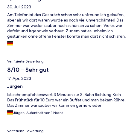
30. Juli 2023
Am Telefon ist das Gespräch schon sehr unfreundlich gelaufen,
aber als wir dort waren wurde es noch viel unverschämter! Das
Zimmer war weder sauber noch schön an zu sehen! Vieles war
defekt und irgendwie verbaut. Zudem hat es unheimlich
gestunken ohne offene Fenster konnte man dort nicht schlafen.
Absolut nicht weiterzuempfehlen!! Achtung vor der
Hausdame/Chefin...
Verifizierte Bewertung
8/10 – Sehr gut
17. Apr. 2023
Jürgen
Ist sehr empfehlenswert 3 Minuten zur S-Bahn Richtung Köln.
Das Frühstück für 10 Euro war ein Buffet und man bekam Rührei.
Das Zimmer war sauber wir kommen gerne wieder
Jürgen, Aufenthalt von 1 Nacht
Verifizierte Bewertung