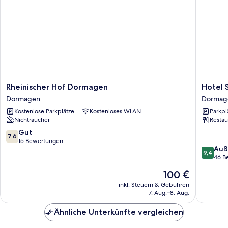
Rheinischer
Hotel
Rheinischer Hof Dormagen
Hotel 
Hof
Schloss
Dormagen
Dormag
Dormagen
Friedes
Kostenlose Parkplätze
Kostenloses WLAN
Parkpl
Dormagen
Dormag
Nichtraucher
Restau
7.6
Gut
7,6
von
15 Bewertungen
9.4
Auß
10,
9,4
von
46 B
Gut,
10,
15
Der
100 €
Außerge
Bewertungen
Preis
46
inkl. Steuern & Gebühren
beträgt
7. Aug.–8. Aug.
Bewert
100 €
Ähnliche Unterkünfte vergleichen