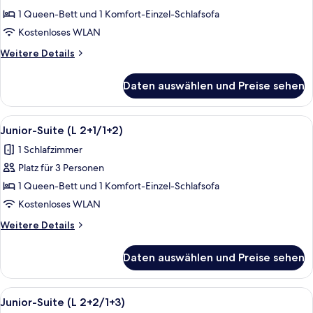
(M
1 Queen-Bett und 1 Komfort-Einzel-Schlafsofa
2+1
Kostenloses WLAN
/
Weitere
Weitere Details
1+2)
Details
anzeigen
für
Daten auswählen und Preise sehen
Studio
(M
2+1
Alle
Ein modernes Wohnzimmer mit einem w
21
/
Junior-Suite (L 2+1/1+2)
Fotos
1+2)
1 Schlafzimmer
für
Platz für 3 Personen
Junior-
Suite
1 Queen-Bett und 1 Komfort-Einzel-Schlafsofa
(L
Kostenloses WLAN
2+1/1+2)
Weitere
Weitere Details
anzeigen
Details
für
Daten auswählen und Preise sehen
Junior-
Suite
(L
Alle
Ein modernes Wohnzimmer mit einem w
21
2+1/1+2)
Junior-Suite (L 2+2/1+3)
Fotos