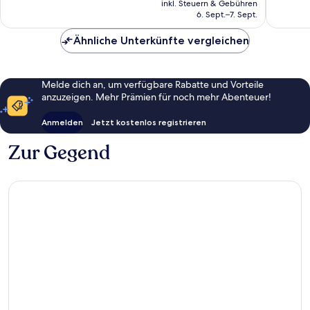
679
602
inkl. Steuern & Gebühren
beträgt
6. Sept.–7. Sept.
Bewertungen
Bewert
97 €
Ähnliche Unterkünfte vergleichen
Melde dich an, um verfügbare Rabatte und Vorteile
anzuzeigen. Mehr Prämien für noch mehr Abenteuer!
Anmelden
Jetzt kostenlos registrieren
Zur Gegend