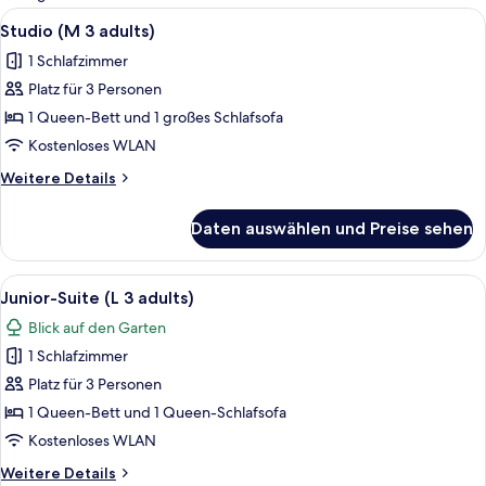
Zimmer
Alle
Eine moderne Küche mit weißen Schrän
15
Studio (M 3 adults)
Fotos
1 Schlafzimmer
für
Platz für 3 Personen
Studio
(M
1 Queen-Bett und 1 großes Schlafsofa
3
Kostenloses WLAN
adults)
Weitere
Weitere Details
anzeigen
Details
für
Daten auswählen und Preise sehen
Studio
(M
3
Alle
Ein modernes Wohnzimmer mit einem w
22
adults)
Junior-Suite (L 3 adults)
Fotos
Blick auf den Garten
für
1 Schlafzimmer
Junior-
Suite
Platz für 3 Personen
(L
1 Queen-Bett und 1 Queen-Schlafsofa
3
Kostenloses WLAN
adults)
Weitere
Weitere Details
anzeigen