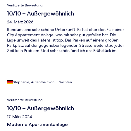
Bewertungen
Verifizierte Bewertung
10/10 – Außergewöhnlich
24. März 2026
Rundum eine sehr schöne Unterkunft. Es hat eher den Flair einer
City Appartement Anlage, was mir sehr gut gefallen hat. Die
Lage unweit des Hafens ist top. Das Parken auf einem großen
Parkplatz auf der gegenüberliegenden Strassenseite ist zu jeder
Zeit kein Problem. Und sehr schön fand ich das Frühstück im
Rooftop Restaurant mit Blick auf den Atlantik. Die Sitzpolster
sollten allerdings mal gereinigt oder ausgetauscht werden. Ich
würde es wieder buchen.
Stephanie, Aufenthalt von 11 Nächten
Verifizierte Bewertung
10/10 – Außergewöhnlich
17. März 2024
Moderne Apartmentanlage