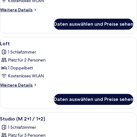
XXL)
Kostenloses WLAN
anzeigen
Weitere
Weitere Details
Details
für
Daten auswählen und Preise sehen
Apartment
(Suite
XXL)
Alle
Ein modernes Hotelzimmer mit Bett, Sch
6
Loft
Fotos
1 Schlafzimmer
für
Platz für 2 Personen
Loft
anzeigen
1 Doppelbett
Kostenloses WLAN
Weitere
Weitere Details
Details
für
Daten auswählen und Preise sehen
Loft
Alle
Eine Küche mit Kaffeemaschine, Toaste
5
Studio (M 2+1 / 1+2)
Fotos
1 Schlafzimmer
für
Platz für 3 Personen
Studio