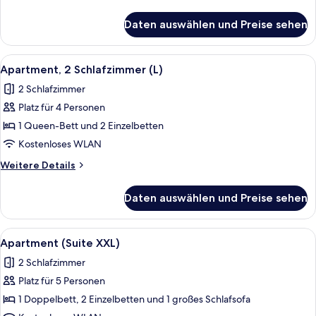
Details
für
Daten auswählen und Preise sehen
Junior-
Suite
(L
Alle
Eine moderne Küche mit weißen Schrän
9
3
Apartment, 2 Schlafzimmer (L)
Fotos
adults)
2 Schlafzimmer
für
Platz für 4 Personen
Apartment,
2 Schlafzimmer
1 Queen-Bett und 2 Einzelbetten
(L)
Kostenloses WLAN
anzeigen
Weitere
Weitere Details
Details
für
Daten auswählen und Preise sehen
Apartment,
2 Schlafzimmer
(L)
Alle
Ein modernes Wohnzimmer mit einem g
25
Apartment (Suite XXL)
Fotos
2 Schlafzimmer
für
Platz für 5 Personen
Apartment
(Suite
1 Doppelbett, 2 Einzelbetten und 1 großes Schlafsofa