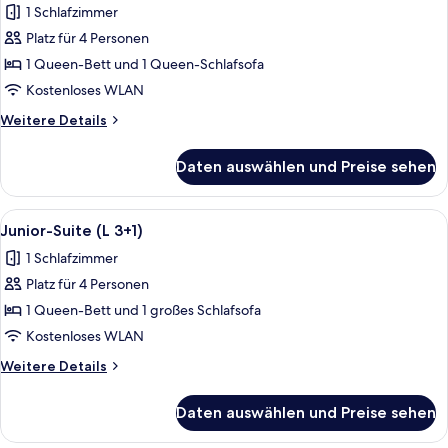
1 Schlafzimmer
für
Platz für 4 Personen
Junior-
Suite
1 Queen-Bett und 1 Queen-Schlafsofa
(L
Kostenloses WLAN
2+2/1+3)
Weitere
Weitere Details
anzeigen
Details
für
Daten auswählen und Preise sehen
Junior-
Suite
(L
Alle
Ein modernes Wohnzimmer mit einem w
21
2+2/1+3)
Junior-Suite (L 3+1)
Fotos
1 Schlafzimmer
für
Platz für 4 Personen
Junior-
Suite
1 Queen-Bett und 1 großes Schlafsofa
(L
Kostenloses WLAN
3+1)
Weitere
Weitere Details
anzeigen
Details
für
Daten auswählen und Preise sehen
Junior-
Suite