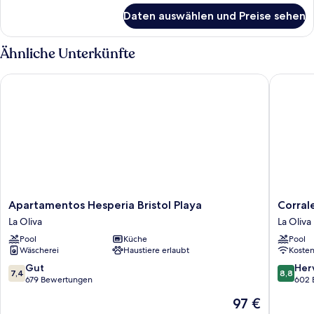
für
Daten auswählen und Preise sehen
Zimmer
Ähnliche Unterkünfte
Apartamentos Hesperia Bristol Playa
Corralej
Apartamentos
Corralej
Apartamentos Hesperia Bristol Playa
Corral
Hesperia
Surfing
La Oliva
La Oliva
Bristol
Colors
Pool
Küche
Pool
Playa
Hotel&A
Wäscherei
Haustiere erlaubt
Koste
La
La
Oliva
Oliva
7.4
8.8
Gut
Her
7,4
8,8
von
von
679 Bewertungen
602 
10,
10,
Der
97 €
Gut,
Hervorr
Preis