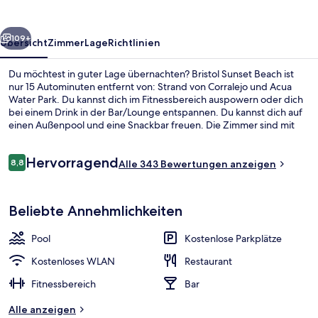
rück
Weiter
109+
Übersicht
Zimmer
Lage
Richtlinien
Du möchtest in guter Lage übernachten? Bristol Sunset Beach ist
nur 15 Autominuten entfernt von: Strand von Corralejo und Acua
Water Park. Du kannst dich im Fitnessbereich auspowern oder dich
bei einem Drink in der Bar/Lounge entspannen. Du kannst dich auf
einen Außenpool und eine Snackbar freuen. Die Zimmer sind mit
Kühlschränken und Mikrowellen versehen. Andere Reisende haben
viel Gutes über das hilfsbereite Personal zu berichten.
Bewertungen
Hervorragend
8,8
Alle 343 Bewertungen anzeigen
8,8 von 10.
Tägliches Frühstücksbuffet gegen Ge
Beliebte Annehmlichkeiten
Pool
Kostenlose Parkplätze
Kostenloses WLAN
Restaurant
Fitnessbereich
Bar
Alle anzeigen