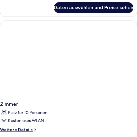
für
Daten auswählen und Preise sehen
Zimmer
Zimmer
Platz für 10 Personen
Kostenloses WLAN
Weitere
Weitere Details
Details