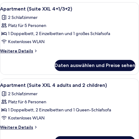
(L
Alle
Eine Küche mit einer schwarzen Induk
8
3+1)
Apartment (Suite XXL 4+1/3+2)
Fotos
2 Schlafzimmer
für
Platz für 5 Personen
Apartment
(Suite
1 Doppelbett, 2 Einzelbetten und 1 großes Schlafsofa
XXL
Kostenloses WLAN
4+1/3+2)
Weitere
Weitere Details
anzeigen
Details
für
Daten auswählen und Preise sehen
Apartment
(Suite
XXL
Alle
Eine Küche mit einer schwarzen Induk
8
4+1/3+2)
Apartment (Suite XXL 4 adults and 2 children)
Fotos
2 Schlafzimmer
für
Platz für 6 Personen
Apartment
(Suite
1 Doppelbett, 2 Einzelbetten und 1 Queen-Schlafsofa
XXL
Kostenloses WLAN
4
Weitere
Weitere Details
adults
Details
and
für