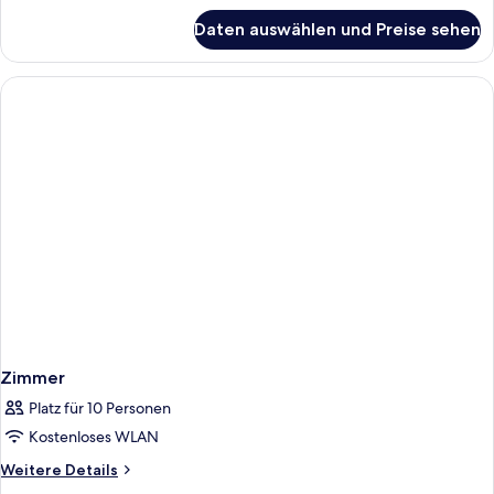
für
adults
Daten auswählen und Preise sehen
2
+
bedrooms
1
L
child
2
adults
anzeigen
+
1
child
Zimmer
Platz für 10 Personen
Kostenloses WLAN
Weitere
Weitere Details
Details