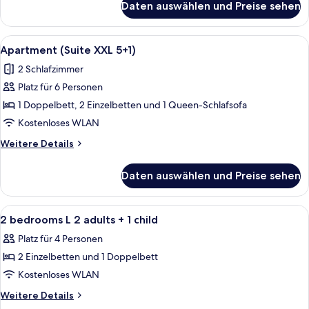
Daten auswählen und Preise sehen
Apartment
2
(Suite
children)
XXL
Alle
Eine Küche mit einer schwarzen Induk
anzeigen
8
4
Apartment (Suite XXL 5+1)
Fotos
adults
2 Schlafzimmer
and
für
2
Platz für 6 Personen
Apartment
children)
(Suite
1 Doppelbett, 2 Einzelbetten und 1 Queen-Schlafsofa
XXL
Kostenloses WLAN
5+1)
Weitere
Weitere Details
anzeigen
Details
für
Daten auswählen und Preise sehen
Apartment
(Suite
XXL
Alle
Ein modernes Hotelzimmer mit Bett, Sc
20
5+1)
2 bedrooms L 2 adults + 1 child
Fotos
Platz für 4 Personen
für
2 Einzelbetten und 1 Doppelbett
2
bedrooms
Kostenloses WLAN
L
Weitere
Weitere Details
2
Details