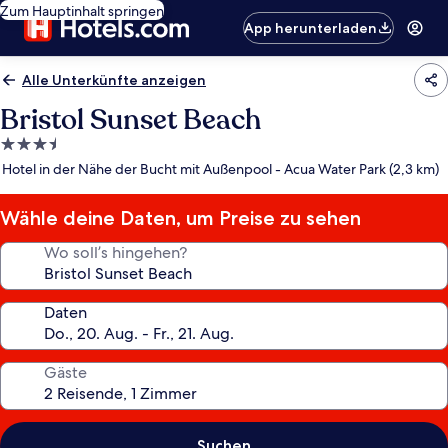
Zum Hauptinhalt springen
App herunterladen
Alle Unterkünfte anzeigen
Bristol Sunset Beach
3.5-
Sterne-
Hotel in der Nähe der Bucht mit Außenpool - Acua Water Park (2,3 km)
Unterkunft
Wähle deine Daten, um Preise zu sehen
Wo soll’s hingehen?
Daten
Gäste
Suchen