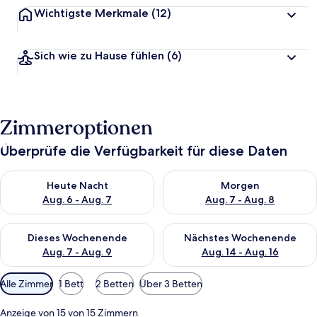
Wichtigste Merkmale
(12)
Sich wie zu Hause fühlen
(6)
Zimmeroptionen
Überprüfe die Verfügbarkeit für diese Daten
Überprüfe die Verfügbarkeit für heute Nacht, Aug. 6 - Aug. 7.
Überprüfe die Verfügbarkeit f
Heute Nacht
Morgen
Aug. 6 - Aug. 7
Aug. 7 - Aug. 8
Überprüfe die Verfügbarkeit für dieses Wochenende, Aug. 7 - 
Überprüfe die Verfügbarkeit f
Dieses Wochenende
Nächstes Wochenende
Aug. 7 - Aug. 9
Aug. 14 - Aug. 16
Verfügbare
Alle Zimmer
1 Bett
2 Betten
Über 3 Betten
Filter
für
Anzeige von 15 von 15 Zimmern