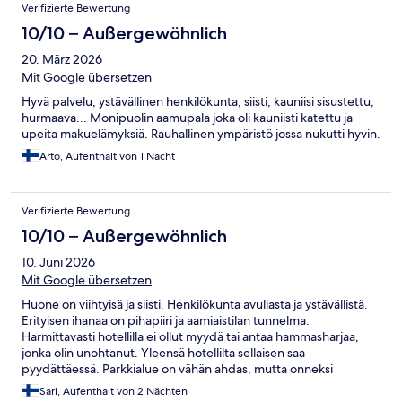
Verifizierte Bewertung
10/10 – Außergewöhnlich
20. März 2026
Mit Google übersetzen
Hyvä palvelu, ystävällinen henkilökunta, siisti, kauniisi sisustettu,
hurmaava... Monipuolin aamupala joka oli kauniisti katettu ja
upeita makuelämyksiä. Rauhallinen ympäristö jossa nukutti hyvin.
Arto, Aufenthalt von 1 Nacht
Verifizierte Bewertung
10/10 – Außergewöhnlich
10. Juni 2026
Mit Google übersetzen
Huone on viihtyisä ja siisti. Henkilökunta avuliasta ja ystävällistä.
Erityisen ihanaa on pihapiiri ja aamiaistilan tunnelma.
Harmittavasti hotellilla ei ollut myydä tai antaa hammasharjaa,
jonka olin unohtanut. Yleensä hotellilta sellaisen saa
pyydättäessä. Parkkialue on vähän ahdas, mutta onneksi
viereiseltä kadulta löytyy aina tilaa.
Sari, Aufenthalt von 2 Nächten