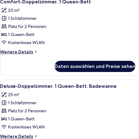
6
Comfort-Doppelzimmer, 1 Queen-Bett
Fotos
20 m²
für
1 Schlafzimmer
Comfort-
Doppelzimmer,
Platz für 2 Personen
1
1 Queen-Bett
Queen-
Kostenloses WLAN
Bett
Weitere
Weitere Details
anzeigen
Details
für
Daten auswählen und Preise sehen
Comfort-
Doppelzimmer,
1
Alle
Ein Hotelzimmer mit Bett, Stuhl, La
10
Queen-
Deluxe-Doppelzimmer, 1 Queen-Bett, Badewanne
Fotos
Bett
25 m²
für
1 Schlafzimmer
Deluxe-
Doppelzimmer,
Platz für 2 Personen
1
1 Queen-Bett
Queen-
Kostenloses WLAN
Bett,
Weitere
Weitere Details