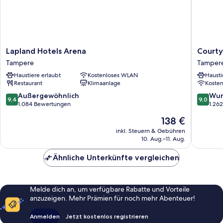
Lapland
Courtya
Lapland Hotels Arena
Courty
Hotels
by
Tampere
Tamper
Arena
Marriott
Haustiere erlaubt
Kostenloses WLAN
Hausti
Tampere
Tamper
Restaurant
Klimaanlage
Koste
City
Tamper
9.4
9.0
Außergewöhnlich
Wun
9,4
9,0
von
von
1.084 Bewertungen
1.26
10,
10,
Der
138 €
Außergewöhnlich,
Wunder
Preis
1.084
1.262
inkl. Steuern & Gebühren
beträgt
10. Aug.–11. Aug.
Bewertungen
Bewert
138 €
Ähnliche Unterkünfte vergleichen
Melde dich an, um verfügbare Rabatte und Vorteile
anzuzeigen. Mehr Prämien für noch mehr Abenteuer!
Anmelden
Jetzt kostenlos registrieren