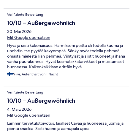
Verifizierte Bewertung
10/10 – Außergewöhnlich
30. Mai 2026
Mit Google übersetzen
Hyvä ja siisti kokonaisuus. Harmikseni peitto oli todella kuuma ja
unohdin itse pyytää kevyempää. Sänky myös todella pehmeä,
omasta mielestä liian pehmeä. Viihtyisät ja siistit huoneet ja ihana
vanha puurakennus. Hyvät kosmetiikkatarvikkeet ja muistamiset
huoneessa. Kaikenkaikkiaan erittäin hyvä.
Viivi, Aufenthalt von 1 Nacht
Verifizierte Bewertung
10/10 – Außergewöhnlich
4. März 2026
Mit Google übersetzen
Lämmin tervetulotoivotus, lasilliset Cavaa ja huoneessa juomia ja
pientä snackia. Siisti huone ja aamupala upea.