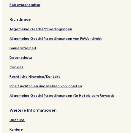
a
i
s
e
Reiseveranstalter
c
n
s
H
e
d
e
a
e
r
a
Richtlinien
i
n
e
Allgemeine Geschäftsbedingungen
Allgemeine Geschäftsbedingungen von FeWo-direkt
Barrierefreiheit
Datenschutz
Cookies
Rechtliche Hinweise/Kontakt
Inhaltsrichtlinien und Melden von Inhalten
Allgemeine Geschäftsbedingungen für Hotels.com Rewards
Weitere Informationen
Über uns
Karriere