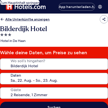
Zum Hauptinhalt springen
App herunterladen
Alle Unterkünfte anzeigen
Bilderdijk Hotel
3.0-
Sterne-
Hotel in De Haan
Unterkunft
Wähle deine Daten, um Preise zu sehen
Wo soll’s hingehen?
Daten
Gäste
Suchen