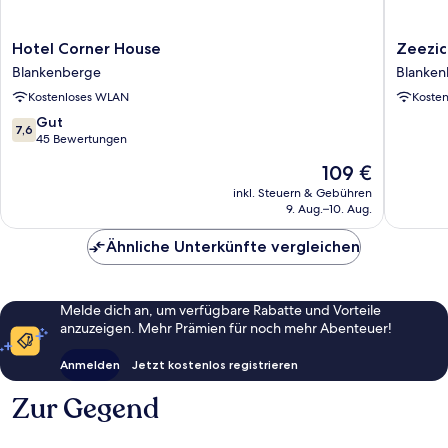
Hotel
Zeezich
Hotel Corner House
Zeezic
Corner
Studio
Blankenberge
Blanken
House
Alisa
Kostenloses WLAN
Koste
Blankenberge
Blanken
7.6
Gut
7,6
von
45 Bewertungen
10,
Der
109 €
Gut,
Preis
45
inkl. Steuern & Gebühren
beträgt
9. Aug.–10. Aug.
Bewertungen
109 €
Ähnliche Unterkünfte vergleichen
Melde dich an, um verfügbare Rabatte und Vorteile
anzuzeigen. Mehr Prämien für noch mehr Abenteuer!
Anmelden
Jetzt kostenlos registrieren
Zur Gegend