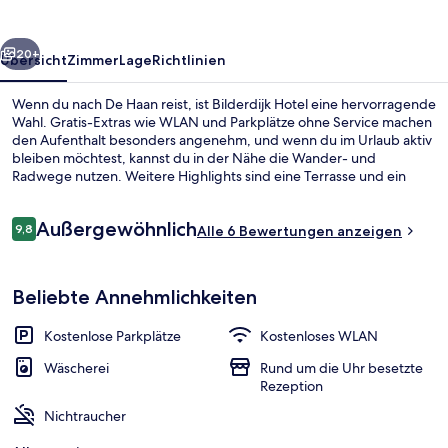
rück
Weiter
20+
Übersicht
Zimmer
Lage
Richtlinien
Wenn du nach De Haan reist, ist Bilderdijk Hotel eine hervorragende
Wahl. Gratis-Extras wie WLAN und Parkplätze ohne Service machen
den Aufenthalt besonders angenehm, und wenn du im Urlaub aktiv
bleiben möchtest, kannst du in der Nähe die Wander- und
Radwege nutzen. Weitere Highlights sind eine Terrasse und ein
Garten.
Bewertungen
Außergewöhnlich
9,8
Alle 6 Bewertungen anzeigen
9,8 von 10.
Buffet
Beliebte Annehmlichkeiten
Kostenlose Parkplätze
Kostenloses WLAN
Wäscherei
Rund um die Uhr besetzte
Rezeption
Nichtraucher