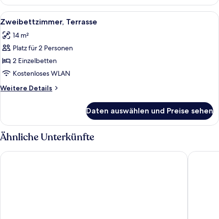
Gartenblick
Alle
Zweibettzimmer, Terrasse | Minibar, Z
8
Zweibettzimmer, Terrasse
Fotos
14 m²
für
Platz für 2 Personen
Zweibettzimmer,
Terrasse
2 Einzelbetten
anzeigen
Kostenloses WLAN
Weitere
Weitere Details
Details
für
Daten auswählen und Preise sehen
Zweibettzimmer,
Terrasse
Ähnliche Unterkünfte
Hotel Corner House
Zeezicht