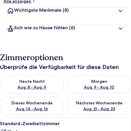
Alle anzeigen
Wichtigste Merkmale
(8)
Sich wie zu Hause fühlen
(6)
Zimmeroptionen
Überprüfe die Verfügbarkeit für diese Daten
Überprüfe die Verfügbarkeit für heute Nacht, Aug. 8 - Aug. 9.
Überprüfe die Verfügbarkeit f
Heute Nacht
Morgen
Aug. 8 - Aug. 9
Aug. 9 - Aug. 10
Überprüfe die Verfügbarkeit für dieses Wochenende, Aug. 14 -
Überprüfe die Verfügbarkeit f
Dieses Wochenende
Nächstes Wochenende
Aug. 14 - Aug. 16
Aug. 21 - Aug. 23
Alle
Standard-Zweibettzimmer | Minibar, Z
3
Standard-Zweibettzimmer
Fotos