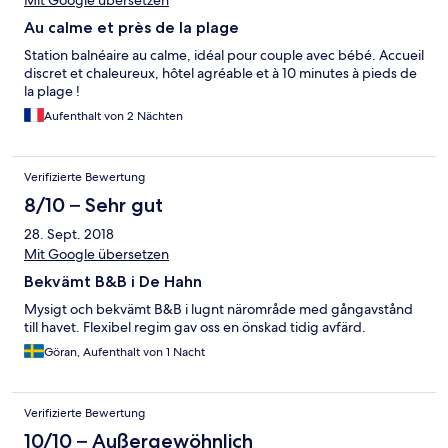
Mit Google übersetzen
bzw. Henne aus dem leckeren Pralinengeschäft aus der Stadt
Au calme et près de la plage
geschenkt. :) Alles im Ort und der Strand sind zu Fuß innerhalb
weniger Gehminuten erreichbar. Die Kusttram fährt zwei
Station balnéaire au calme, idéal pour couple avec bébé. Accueil
Straßen weiter und bringt einen überall hin. Wir hatten einen
discret et chaleureux, hôtel agréable et à 10 minutes à pieds de
sehr erholsamen Aufenthalt und möchten uns noch einmal
la plage !
herzlich bedanken! :)
Aufenthalt von 2 Nächten
Verifizierte Bewertung
8/10 – Sehr gut
28. Sept. 2018
Mit Google übersetzen
Bekvämt B&B i De Hahn
Mysigt och bekvämt B&B i lugnt närområde med gångavstånd
till havet. Flexibel regim gav oss en önskad tidig avfärd.
Göran, Aufenthalt von 1 Nacht
Verifizierte Bewertung
10/10 – Außergewöhnlich