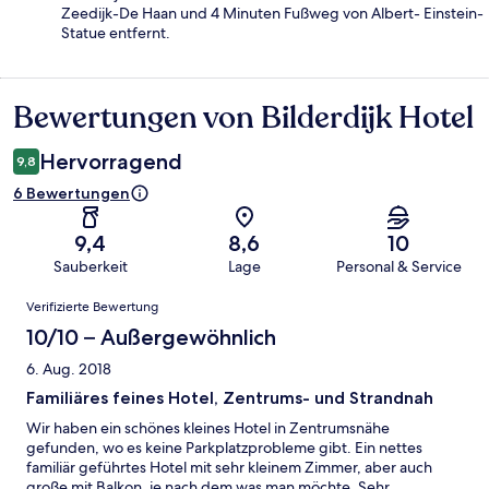
Zeedijk-De Haan und 4 Minuten Fußweg von Albert- Einstein-
Statue entfernt.
Bewertungen von Bilderdijk Hotel
Bewertungen
Hervorragend
9,8
6 Bewertungen
9,4
8,6
10
Sauberkeit
Lage
Personal & Service
Bewertungen
Verifizierte Bewertung
10/10 – Außergewöhnlich
6. Aug. 2018
Familiäres feines Hotel, Zentrums- und Strandnah
Wir haben ein schönes kleines Hotel in Zentrumsnähe
gefunden, wo es keine Parkplatzprobleme gibt. Ein nettes
familiär geführtes Hotel mit sehr kleinem Zimmer, aber auch
große mit Balkon, je nach dem was man möchte. Sehr