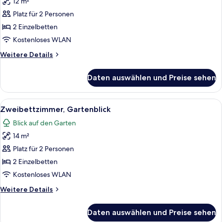
12 m²
für
Platz für 2 Personen
Standard-
Zweibettzimmer
2 Einzelbetten
anzeigen
Kostenloses WLAN
Weitere
Weitere Details
Details
für
Daten auswählen und Preise sehen
Standard-
Zweibettzimmer
Alle
Zweibettzimmer, Gartenblick | Minibar
4
Zweibettzimmer, Gartenblick
Fotos
Blick auf den Garten
für
14 m²
Zweibettzimmer,
Gartenblick
Platz für 2 Personen
anzeigen
2 Einzelbetten
Kostenloses WLAN
Weitere
Weitere Details
Details
für
Daten auswählen und Preise sehen
Zweibettzimmer,