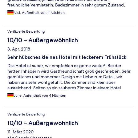
freundliche Vermieterin. Badezimmer in sehr gutem Zustand,
wie neu und sehr sauber. Man bekommt ein tolles
Nici, Aufenthalt von 4 Nächten
Frühstücksbuffet, den restlichen Tag muss man sich selber
versorgen, es ist auch möglich auf der Terrasse zu picknicken.
Verifizierte Bewertung
10/10 – Außergewöhnlich
3. Apr. 2018
Sehr hübsches kleines Hotel mit leckerem Frühstück
Das Hotel ist super, wir empfehlen es gerne weiter!! Bei der
netten Inhaberin wird Gastfreundschaft groß geschrieben. Sehr
gemütliches und modernes Design mit Liebe zum Detail, wir
haben uns sehr wohl gefühlt. Die Zimmer sind klein aber
ausreichend. Selten so ein sauberes Zimmer in einem Hotel
gehabt! Bequeme Matratzen. Großes Bad. Das Hotel liegt in
Julie, Aufenthalt von 4 Nächten
einem ruhigen Wohnviertel voller schöner Anwesen. Man hört
nachts rein gar nichts, wir haben wunderbar geschlafen. Das
Frühstücksbuffet ist klasse: verschiedene Brötchen und brot,
Verifizierte Bewertung
Müsli, Joghurt, Aufstriche, selbstgemachte Marmelade,
obstsalat, selbstgemachte miniquiches, ein frühstücksei, Säfte,
10/10 – Außergewöhnlich
Kaffee, tee, Kakao.... es hat an nichts gefehlt und war sehr
11. März 2020
lecker. Super für Langschläfer: Frühstück gibt es bis halb elf.
Ostersonntag bekamen wir beim Frühstück einen Schokohahn