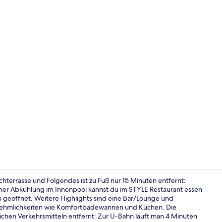
Tägliches F
chterrasse und Folgendes ist zu Fuß nur 15 Minuten entfernt:
ner Abkühlung im Innenpool kannst du im STYLE Restaurant essen
 geöffnet. Weitere Highlights sind eine Bar/Lounge und
Terrasse/Pat
nnehmlichkeiten wie Komfortbadewannen und Küchen. Die
lichen Verkehrsmitteln entfernt: Zur U-Bahn läuft man 4 Minuten