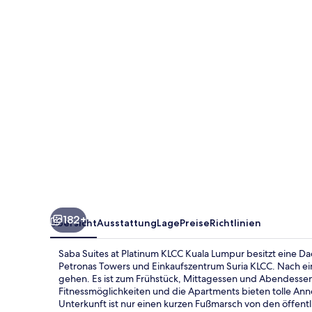
Platinum
KLCC
Kuala
Lumpur
182+
Übersicht
Ausstattung
Lage
Preise
Richtlinien
Saba Suites at Platinum KLCC Kuala Lumpur besitzt eine Da
Petronas Towers und Einkaufszentrum Suria KLCC. Nach ei
gehen. Es ist zum Frühstück, Mittagessen und Abendessen
Fitnessmöglichkeiten und die Apartments bieten tolle A
Unterkunft ist nur einen kurzen Fußmarsch von den öffent