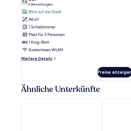
für
7,0
7,0 von 10
(2
2 Bewertungen
Honeymoon-
Bewertungen)
Blick auf die Stadt
Suite
94 m²
(Economy)
1 Schlafzimmer
anzeigen
Platz für 3 Personen
1 King-Bett
Kostenloses WLAN
Weitere
Weitere Details
Details
für
Preise anzeige
Honeymoon-
Suite
(Economy)
Ähnliche Unterkünfte
The Luxe & The Colony, KLCC
Quill Residen