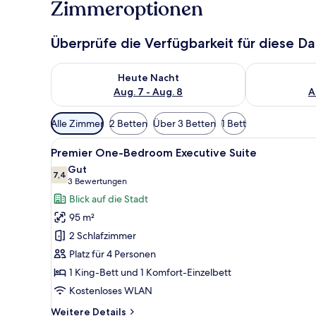
Zimmeroptionen
Überprüfe die Verfügbarkeit für diese D
Überprüfe die Verfügbarkeit für heute Nacht, Aug. 7
Überprüfe die
Heute Nacht
Aug. 7 - Aug. 8
A
Verfügbare
Alle Zimmer
2 Betten
Über 3 Betten
1 Bett
Filter
Alle
Ein Hotelzimmer mit einem gro
für
28
Premier One-Bedroom Executive Suite
Fotos
Zimmer
Gut
für
7,4
7,4 von 10
(3
3 Bewertungen
Premier
Bewertungen)
Blick auf die Stadt
One-
95 m²
Bedroom
2 Schlafzimmer
Executive
Platz für 4 Personen
Suite
1 King-Bett und 1 Komfort-Einzelbett
anzeigen
Kostenloses WLAN
Weitere
Weitere Details