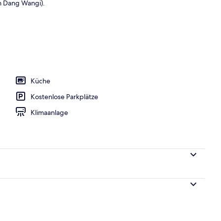
on Dang Wangi).
eöffnet von 07:30 Uhr bis 23:00 Uhr, Liegestühle
Küche
Kostenlose Parkplätze
Klimaanlage