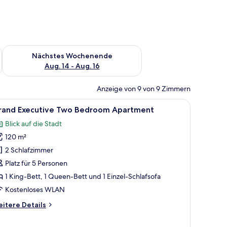
es Wochenende, Aug. 7 - Aug. 9.
Überprüfe die Verfügbarkeit für nächstes Wochenende, Aug. 1
Nächstes Wochenende
Aug. 14 - Aug. 16
Anzeige von 9 von 9 Zimmern
 Fenster.
, zwei Nachttischen, Blick auf die Stadt und einem Balkon.
le
Ein Hotelzimmer mit einem großen Bett, einem
19
rand Executive Two Bedroom Apartment
otos
Blick auf die Stadt
ür
120 m²
rand
xecutive
2 Schlafzimmer
wo
Platz für 5 Personen
edroom
1 King-Bett, 1 Queen-Bett und 1 Einzel-Schlafsofa
partment
Kostenloses WLAN
nzeigen
itere
itere Details
tails
r