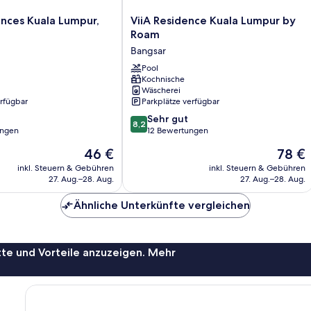
ViiA
ences Kuala Lumpur,
ViiA Residence Kuala Lumpur by
Residence
Roam
Kuala
Bangsar
Lumpur
by
Pool
Kochnische
Roam
Wäscherei
Bangsar
erfügbar
Parkplätze verfügbar
8.2
Sehr gut
8,2
von
ungen
12 Bewertungen
10,
Der
Der
46 €
78 €
Sehr
Preis
Preis
gut,
inkl. Steuern & Gebühren
inkl. Steuern & Gebühren
beträgt
beträgt
27. Aug.–28. Aug.
27. Aug.–28. Aug.
12
46 €
78 €
Bewertungen
Ähnliche Unterkünfte vergleichen
te und Vorteile anzuzeigen. Mehr