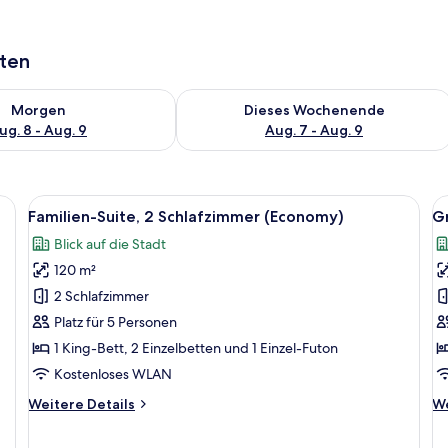
aten
 - Aug. 8.
 Verfügbarkeit für morgen, Aug. 8 - Aug. 9.
Überprüfe die Verfügbarkeit für dies
Morgen
Dieses Wochenende
ug. 8 - Aug. 9
Aug. 7 - Aug. 9
ßen Bett, weißer Bettwäsche und Blick auf eine Stadtlandschaft durch große
Alle
Ein Hotelzimmer mit einem großen Bett
Al
25
Familien-Suite, 2 Schlafzimmer (Economy)
G
Fotos
F
Blick auf die Stadt
für
f
120 m²
Familien-
G
Suite,
E
2 Schlafzimmer
2 Schlafzimmer
T
Platz für 5 Personen
(Economy)
B
1 King-Bett, 2 Einzelbetten und 1 Einzel-Futon
anzeigen
A
Kostenloses WLAN
a
Weitere
We
Weitere Details
We
Details
De
für
fü