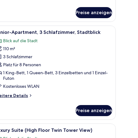
rand
ecutive
Preise anzeigen
wo
edroom
artment
nd Blick auf die Stadt durch große Fenster.
iert mit Rosenblättern und Schwanen, Blick auf die Stadt durch das Fenster 
le
Ein Hotelzimmer mit einem Bett, das mit Rosenb
36
nior-Apartment, 3 Schlafzimmer, Stadtblick
otos
Blick auf die Stadt
ür
110 m²
unior-
partment,
3 Schlafzimmer
 Schlafzimmer,
Platz für 8 Personen
tadtblick
1 King-Bett, 1 Queen-Bett, 3 Einzelbetten und 1 Einzel-
nzeigen
Futon
Kostenloses WLAN
itere
itere Details
tails
r
Preise anzeigen
nior-
artment,
Schlafzimmer,
ster.
it Rosenblüten und einem schwanenförmigen Handtuch dekoriert ist, einem S
le
Ein Hotelzimmer mit einem großen Bett, zwei N
adtblick
20
xury Suite (High Floor Twin Tower View)
otos