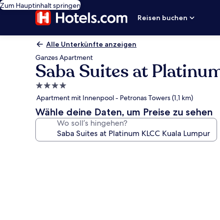
Zum Hauptinhalt springen
Reisen buchen
Alle Unterkünfte anzeigen
Ganzes Apartment
Saba Suites at Platin
4.0-
Sterne-
Apartment mit Innenpool - Petronas Towers (1,1 km)
Unterkunft
Wähle deine Daten, um Preise zu sehen
Wo soll’s hingehen?
Fotogalerie
von
Saba
Suites
at