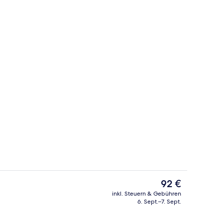
rühstücksbuffet gegen Gebühr
Blick auf die Stadt
Der
92 €
aktuelle
inkl. Steuern & Gebühren
Preis
6. Sept.–7. Sept.
io
Blick von der Unterkunft
beträgt
92 €.