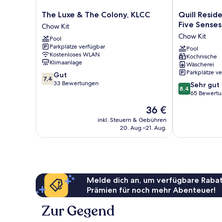
The
Quill
The Luxe & The Colony, KLCC
Quill Resid
Luxe
Residences
Five Senses
Chow Kit
&
Kuala
Chow Kit
Pool
The
Lumpur,
Parkplätze verfügbar
Colony,
Five
Pool
Kostenloses WLAN
Kochnische
KLCC
Senses
Klimaanlage
Wäscherei
Chow
Chow
Parkplätze v
7.4
Gut
Kit
Kit
7,4
von
33 Bewertungen
8.4
Sehr gut
8,4
10,
von
65 Bewert
Gut,
10,
Der
36 €
33
Sehr
Preis
Bewertungen
gut,
inkl. Steuern & Gebühren
beträgt
20. Aug.–21. Aug.
65
36 €
Bewertungen
Melde dich an, um verfügbare Rabat
Prämien für noch mehr Abenteuer!
Zur Gegend