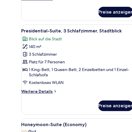
Details
für
Preise anzeige
Premier
One-
Bedroom
Alle
Ein modernes Hotelzimmer mit 
33
Executive
Presidential-Suite, 3 Schlafzimmer, Stadtblick
Fotos
Suite
Blick auf die Stadt
für
140 m²
Presidential-
Suite,
3 Schlafzimmer
3 Schlafzimmer,
Platz für 7 Personen
Stadtblick
1 King-Bett, 1 Queen-Bett, 2 Einzelbetten und 1 Einzel-
anzeigen
Schlafsofa
Kostenloses WLAN
Weitere
Weitere Details
Details
für
Preise anzeige
Presidential-
Suite,
3 Schlafzimmer,
Alle
Ein Hotelzimmer mit Bett, Vor
Stadtblick
22
Honeymoon-Suite (Economy)
Fotos
Gut