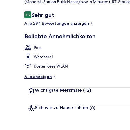
(Monorail-Station Bukit Nanas) bzw. 6 Minuten (LRT-Stati
Bewertungen
Sehr gut
8,2
8,2 von 10.
Alle 284 Bewertungen anzeigen
Innenpool, g
Beliebte Annehmlichkeiten
Pool
Wäscherei
Kostenloses WLAN
Alle anzeigen
Wichtigste Merkmale
(12)
Sich wie zu Hause fühlen
(6)