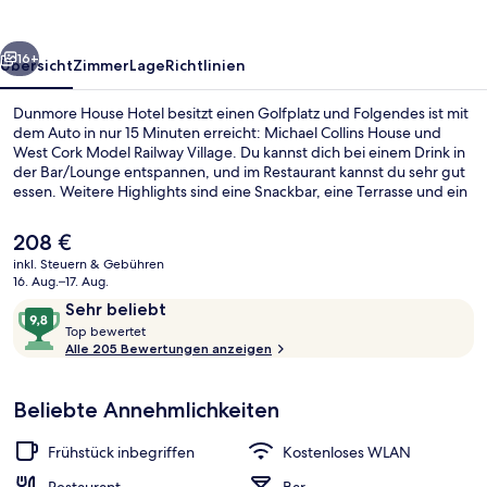
rück
Weiter
16+
Übersicht
Zimmer
Lage
Richtlinien
Dunmore House Hotel besitzt einen Golfplatz und Folgendes ist mit
dem Auto in nur 15 Minuten erreicht: Michael Collins House und
West Cork Model Railway Village. Du kannst dich bei einem Drink in
der Bar/Lounge entspannen, und im Restaurant kannst du sehr gut
essen. Weitere Highlights sind eine Snackbar, eine Terrasse und ein
Garten. Andere Reisende lieben das hilfsbereite Personal.
Der
208 €
aktuelle
inkl. Steuern & Gebühren
Preis
16. Aug.–17. Aug.
Sitzecke in der Lobby
beträgt
Bewertungen
9,8
Sehr beliebt
208 €.
T
von
Top bewertet
o
Alle 205 Bewertungen anzeigen
10,
p
Sehr
beliebt
Beliebte Annehmlichkeiten
b
e
w
Frühstück inbegriffen
Kostenloses WLAN
e
r