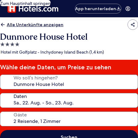
Zum Hauptinhalt springen
App herunterladen
Alle Unterkünfte anzeigen
Dunmore House Hotel
4.0-
Sterne-
Hotel mit Golfplatz - Inchydoney Island Beach (1,4 km)
Unterkunft
Wähle deine Daten, um Preise zu sehen
Wo soll’s hingehen?
Daten
Gäste
Suchen