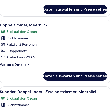
Details
für
Daten auswählen und Preise sehen
Standard-
Doppelzimmer
Alle
Bügeleisen/Bügelbrett, kostenloses 
1
Doppelzimmer, Meerblick
Fotos
Blick auf den Ozean
für
1 Schlafzimmer
Doppelzimmer,
Meerblick
Platz für 2 Personen
anzeigen
1 Doppelbett
Kostenloses WLAN
Weitere
Weitere Details
Details
für
Daten auswählen und Preise sehen
Doppelzimmer,
Meerblick
Alle
Bügeleisen/Bügelbrett, kostenloses 
1
Superior-Doppel- oder -Zweibettzimmer, Meerblick
Fotos
Blick auf den Ozean
für
1 Schlafzimmer
Superior-