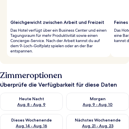
Gleichgewicht zwischen Arbeit und Freizeit
Feines
Das Hotel verfügt über ein Business Center und einen
Das Hote
Tagungsraum für mehr Produktivität sowie einen
eine Ba
Concierge-Service. Nach der Arbeit kannst du auf
kannst d
dem 9-Loch-Golfplatz spielen oder an der Bar
entspannen.
Zimmeroptionen
Überprüfe die Verfügbarkeit für diese Daten
Überprüfe die Verfügbarkeit für heute Nacht, Aug. 8 - Aug. 9.
Überprüfe die Verfügbarkeit f
Heute Nacht
Morgen
Aug. 8 - Aug. 9
Aug. 9 - Aug. 10
Überprüfe die Verfügbarkeit für dieses Wochenende, Aug. 14 -
Überprüfe die Verfügbarkeit f
Dieses Wochenende
Nächstes Wochenende
Aug. 14 - Aug. 16
Aug. 21 - Aug. 23