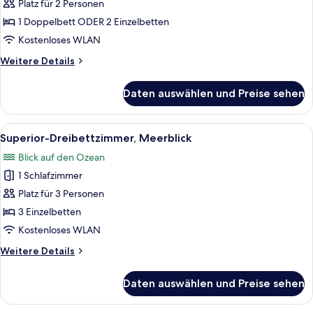
Doppel-
Platz für 2 Personen
oder
1 Doppelbett ODER 2 Einzelbetten
-
Kostenloses WLAN
Zweibettzimmer,
Weitere
Weitere Details
Meerblick
Details
anzeigen
für
Daten auswählen und Preise sehen
Superior-
Doppel-
oder
Alle
Ein Hotelzimmer mit Bett, Schreibtisc
2
-
Superior-Dreibettzimmer, Meerblick
Fotos
Zweibettzimmer,
Blick auf den Ozean
Meerblick
für
1 Schlafzimmer
Superior-
Dreibettzimmer,
Platz für 3 Personen
Meerblick
3 Einzelbetten
anzeigen
Kostenloses WLAN
Weitere
Weitere Details
Details
für
Daten auswählen und Preise sehen
Superior-
Dreibettzimmer,
Meerblick