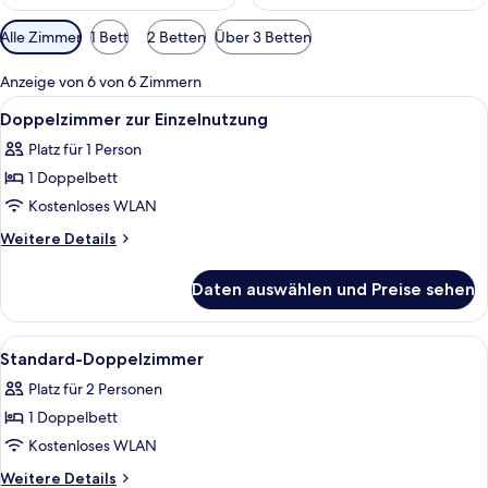
Verfügbare
Alle Zimmer
1 Bett
2 Betten
Über 3 Betten
Filter
für
Anzeige von 6 von 6 Zimmern
Zimmer
Alle
Bügeleisen/Bügelbrett, kostenloses 
1
Doppelzimmer zur Einzelnutzung
Fotos
Platz für 1 Person
für
1 Doppelbett
Doppelzimmer
zur
Kostenloses WLAN
Einzelnutzung
Weitere
Weitere Details
anzeigen
Details
für
Daten auswählen und Preise sehen
Doppelzimmer
zur
Einzelnutzung
Alle
Ein Schlafzimmer mit einem Bett, eine
1
Standard-Doppelzimmer
Fotos
Platz für 2 Personen
für
1 Doppelbett
Standard-
Doppelzimmer
Kostenloses WLAN
anzeigen
Weitere
Weitere Details