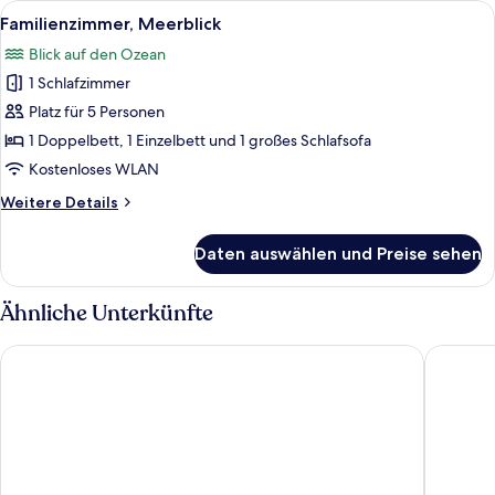
Alle
Ein Hotelzimmer mit Bett, Schreibtisc
1
Familienzimmer, Meerblick
Fotos
Blick auf den Ozean
für
1 Schlafzimmer
Familienzimmer,
Meerblick
Platz für 5 Personen
anzeigen
1 Doppelbett, 1 Einzelbett und 1 großes Schlafsofa
Kostenloses WLAN
Weitere
Weitere Details
Details
für
Daten auswählen und Preise sehen
Familienzimmer,
Meerblick
Ähnliche Unterkünfte
Clonakilty Park Hotel
Fernhill