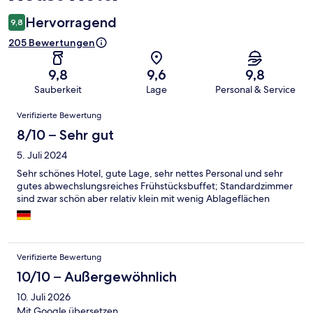
Hervorragend
9,8
205 Bewertungen
9,8
9,6
9,8
Sauberkeit
Lage
Personal & Service
Bewertungen
Verifizierte Bewertung
8/10 – Sehr gut
5. Juli 2024
Sehr schönes Hotel, gute Lage, sehr nettes Personal und sehr
gutes abwechslungsreiches Frühstücksbuffet; Standardzimmer
sind zwar schön aber relativ klein mit wenig Ablageflächen
Verifizierte Bewertung
10/10 – Außergewöhnlich
10. Juli 2026
Mit Google übersetzen