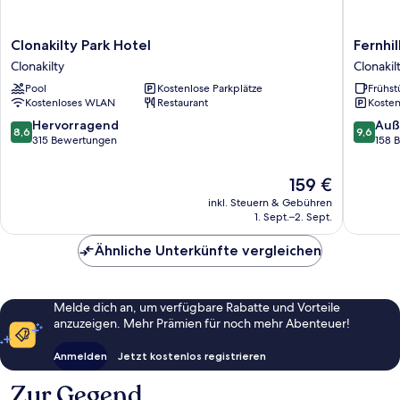
Clonakilty
Fernhill
Clonakilty Park Hotel
Fernhi
Park
House
Clonakilty
Clonakil
Hotel
Hotel
Pool
Kostenlose Parkplätze
Frühst
Clonakilty
&
Kostenloses WLAN
Restaurant
Kosten
Garden
Clonakil
8.6
9.6
Hervorragend
Auß
8,6
9,6
von
von
315 Bewertungen
158 
10,
10,
Hervorragend,
Außerge
Der
159 €
315
158
Preis
inkl. Steuern & Gebühren
Bewertungen
Bewert
beträgt
1. Sept.–2. Sept.
159 €
Ähnliche Unterkünfte vergleichen
Melde dich an, um verfügbare Rabatte und Vorteile
anzuzeigen. Mehr Prämien für noch mehr Abenteuer!
Anmelden
Jetzt kostenlos registrieren
Zur Gegend