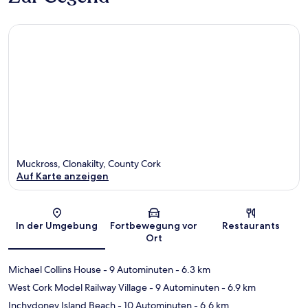
Muckross, Clonakilty, County Cork
Auf Karte anzeigen
Karte
In der Umgebung
Fortbewegung vor
Restaurants
Ort
Michael Collins House
- 9 Autominuten
- 6.3 km
West Cork Model Railway Village
- 9 Autominuten
- 6.9 km
Inchydoney Island Beach
- 10 Autominuten
- 6.6 km