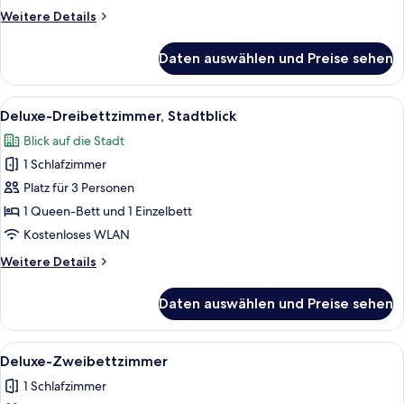
Weitere
Weitere Details
Details
für
Daten auswählen und Preise sehen
Deluxe-
Doppelzimmer,
Stadtblick
Alle
Deluxe-Dreibettzimmer, Stadtblick | Mi
8
Deluxe-Dreibettzimmer, Stadtblick
Fotos
Blick auf die Stadt
für
1 Schlafzimmer
Deluxe-
Dreibettzimmer,
Platz für 3 Personen
Stadtblick
1 Queen-Bett und 1 Einzelbett
anzeigen
Kostenloses WLAN
Weitere
Weitere Details
Details
für
Daten auswählen und Preise sehen
Deluxe-
Dreibettzimmer,
Stadtblick
Alle
Ein Hotelzimmer mit zwei Betten, eine
8
Deluxe-Zweibettzimmer
Fotos
1 Schlafzimmer
für