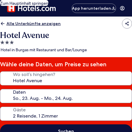
Zum Hauptinhalt springen
App herunterladen
Alle Unterkünfte anzeigen
Hotel Avenue
3.0-
Sterne-
Hotel in Burgas mit Restaurant und Bar/Lounge
Unterkunft
Wähle deine Daten, um Preise zu sehen
Wo soll’s hingehen?
Daten
Gäste
Suchen