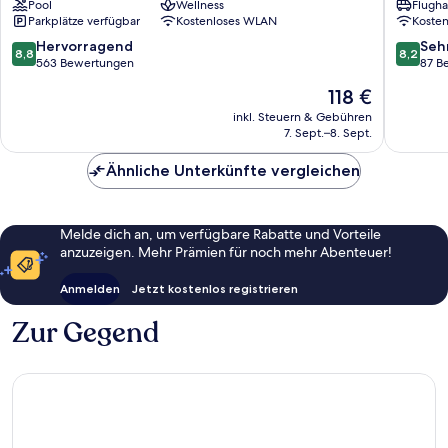
Pool
Wellness
Flugha
Zentrum
von
Parkplätze verfügbar
Kostenloses WLAN
Koste
von
Burgas
Burgas
8.8
8.2
Hervorragend
Seh
8,8
8,2
von
von
563 Bewertungen
87 B
10,
10,
Der
118 €
Hervorragend,
Sehr
Preis
563
gut,
inkl. Steuern & Gebühren
beträgt
7. Sept.–8. Sept.
Bewertungen
87
118 €
Bewert
Ähnliche Unterkünfte vergleichen
Melde dich an, um verfügbare Rabatte und Vorteile
anzuzeigen. Mehr Prämien für noch mehr Abenteuer!
Anmelden
Jetzt kostenlos registrieren
Zur Gegend