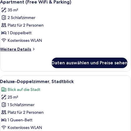
5
&
Apartment (Free WiFi & Parking)
Fotos
Parking)
35 m²
für
2 Schlafzimmer
Apartment
(Free
Platz für 2 Personen
WiFi
1 Doppelbett
&
Kostenloses WLAN
Parking)
Weitere
Weitere Details
anzeigen
Details
für
Daten auswählen und Preise sehen
Apartment
(Free
WiFi
Alle
Ein modernes Hotelzimmer mit einem H
6
&
Deluxe-Doppelzimmer, Stadtblick
Fotos
Parking)
Blick auf die Stadt
für
25 m²
Deluxe-
Doppelzimmer,
1 Schlafzimmer
Stadtblick
Platz für 2 Personen
anzeigen
1 Queen-Bett
Kostenloses WLAN