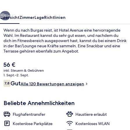
rück
Weiter
51+
Übersicht
Zimmer
Lage
Richtlinien
Wenn du nach Burgas reist, ist Hotel Avenue eine hervorragende
Wahl. Im Restaurant kannst du sehr gut essen, und nachdem du
dich im Fitnessbereich ausgepowert hast, kannst du bei einem Drink
in der Bar/Lounge neue Kräfte sammeln. Eine Snackbar und eine
Terrasse gehören ebenfalls zum Angebot.
Der
56 €
aktuelle
inkl. Steuern & Gebühren
Preis
1. Sept.–2. Sept.
Frühstück, Mittagessen und Abendes
beträgt
Bewertungen
Gut
7,8
Alle 120 Bewertungen anzeigen
56 €.
7,8 von 10.
Beliebte Annehmlichkeiten
Flughafentransfer
Haustiere erlaubt
Kostenlose Parkplätze
Kostenloses WLAN