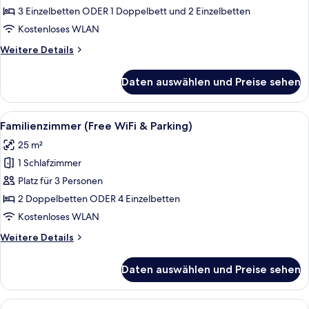
WiFi
3 Einzelbetten ODER 1 Doppelbett und 2 Einzelbetten
&
Kostenloses WLAN
Parking)
Weitere
Weitere Details
anzeigen
Details
für
Daten auswählen und Preise sehen
Dreibettzimmer
(Free
WiFi
Alle
Ein Hotelzimmer mit zwei Betten, ein
5
&
Familienzimmer (Free WiFi & Parking)
Fotos
Parking)
25 m²
für
1 Schlafzimmer
Familienzimmer
(Free
Platz für 3 Personen
WiFi
2 Doppelbetten ODER 4 Einzelbetten
&
Kostenloses WLAN
Parking)
Weitere
Weitere Details
anzeigen
Details
für
Daten auswählen und Preise sehen
Familienzimmer
(Free
WiFi
Alle
Ein Wohnzimmer mit einer Couch, eine