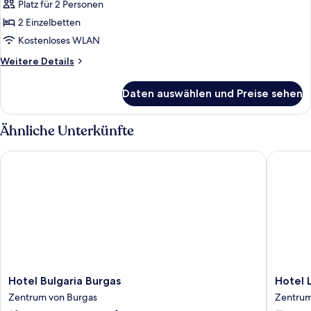
Platz für 2 Personen
Deluxe-
Zweibettzimmer
2 Einzelbetten
anzeigen
Kostenloses WLAN
Weitere
Weitere Details
Details
für
Daten auswählen und Preise sehen
Deluxe-
Zweibettzimmer
Ähnliche Unterkünfte
Hotel Bulgaria Burgas
Hotel Lu
Hotel
Hotel
Hotel Bulgaria Burgas
Hotel 
Bulgaria
Luxor
Zentrum von Burgas
Zentrum
Burgas
Zentru