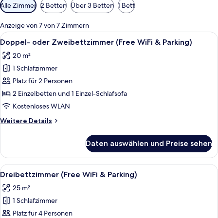
Verfügbare
Alle Zimmer
2 Betten
Über 3 Betten
1 Bett
Filter
für
Anzeige von 7 von 7 Zimmern
Zimmer
Alle
Ein Hotelzimmer mit zwei Betten, ein
6
Doppel- oder Zweibettzimmer (Free WiFi & Parking)
Fotos
20 m²
für
1 Schlafzimmer
Doppel-
oder
Platz für 2 Personen
Zweibettzimmer
2 Einzelbetten und 1 Einzel-Schlafsofa
(Free
Kostenloses WLAN
WiFi
Weitere
Weitere Details
&
Details
Parking)
für
Daten auswählen und Preise sehen
Doppel-
anzeigen
oder
Zweibettzimmer
Alle
Ein Hotelzimmer mit zwei Betten, ein
6
(Free
Dreibettzimmer (Free WiFi & Parking)
Fotos
WiFi
25 m²
&
für
Parking)
1 Schlafzimmer
Dreibettzimmer
(Free
Platz für 4 Personen