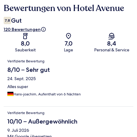
Bewertungen von Hotel Avenue
Bewertungen
Gut
7,8
120 Bewertungen
8,0
7,0
8,4
Sauberkeit
Lage
Personal & Service
Bewertungen
Verifizierte Bewertung
8/10 – Sehr gut
24. Sept. 2025
Alles super
Hans-joachim, Aufenthalt von 6 Nächten
Verifizierte Bewertung
10/10 – Außergewöhnlich
9. Juli 2026
Mit Google übersetzen