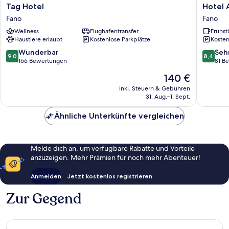
Tag
Hotel
Tag Hotel
Hotel 
Hotel
Augustu
Fano
Fano
Fano
Fano
Wellness
Flughafentransfer
Frühst
Haustiere erlaubt
Kostenlose Parkplätze
Kosten
9.0
8.4
Wunderbar
Seh
9,0
8,4
von
von
166 Bewertungen
81 B
10,
10,
Der
140 €
Wunderbar,
Sehr
Preis
166
gut,
inkl. Steuern & Gebühren
beträgt
31. Aug.–1. Sept.
Bewertungen
81
140 €
Bewert
Ähnliche Unterkünfte vergleichen
Melde dich an, um verfügbare Rabatte und Vorteile
anzuzeigen. Mehr Prämien für noch mehr Abenteuer!
Anmelden
Jetzt kostenlos registrieren
Zur Gegend