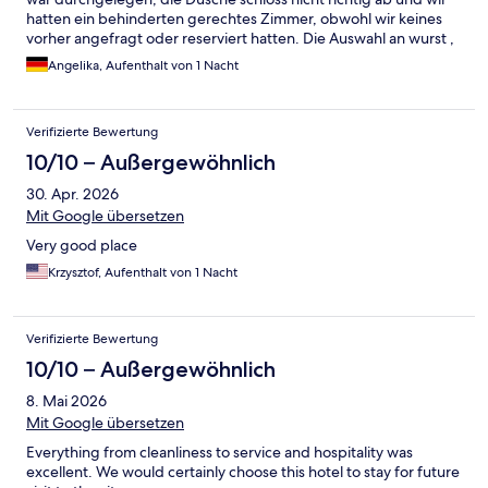
hatten ein behinderten gerechtes Zimmer, obwohl wir keines
vorher angefragt oder reserviert hatten. Die Auswahl an wurst ,
Marmeladen und Käse könnte hochwertiger sein. Leider alles
Angelika, Aufenthalt von 1 Nacht
auf Billigniveau.
Verifizierte Bewertung
10/10 – Außergewöhnlich
30. Apr. 2026
Mit Google übersetzen
Very good place
Krzysztof, Aufenthalt von 1 Nacht
Verifizierte Bewertung
10/10 – Außergewöhnlich
8. Mai 2026
Mit Google übersetzen
Everything from cleanliness to service and hospitality was
excellent. We would certainly choose this hotel to stay for future