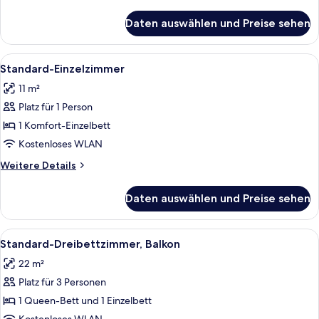
Details
für
Daten auswählen und Preise sehen
Superior-
Doppelzimmer,
Balkon
Alle
Ein Hotelzimmer mit Bett, Flachbildfe
3
Standard-Einzelzimmer
Fotos
11 m²
für
Platz für 1 Person
Standard-
Einzelzimmer
1 Komfort-Einzelbett
anzeigen
Kostenloses WLAN
Weitere
Weitere Details
Details
für
Daten auswählen und Preise sehen
Standard-
Einzelzimmer
Alle
Ein modernes Hotelzimmer mit einem g
5
Standard-Dreibettzimmer, Balkon
Fotos
22 m²
für
Platz für 3 Personen
Standard-
Dreibettzimmer,
1 Queen-Bett und 1 Einzelbett
Balkon