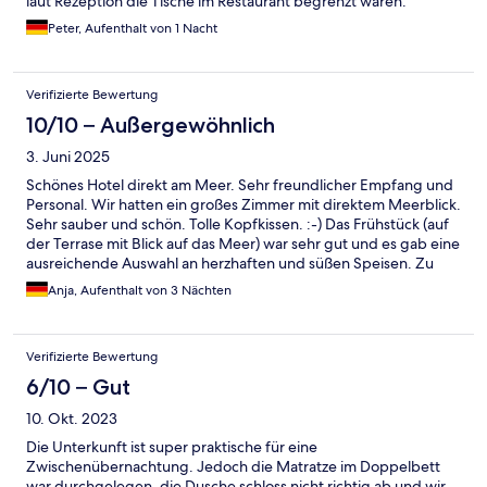
laut Rezeption die Tische im Restaurant begrenzt waren.
Peter, Aufenthalt von 1 Nacht
Verifizierte Bewertung
10/10 – Außergewöhnlich
3. Juni 2025
Schönes Hotel direkt am Meer. Sehr freundlicher Empfang und
Personal. Wir hatten ein großes Zimmer mit direktem Meerblick.
Sehr sauber und schön. Tolle Kopfkissen. :-) Das Frühstück (auf
der Terrase mit Blick auf das Meer) war sehr gut und es gab eine
ausreichende Auswahl an herzhaften und süßen Speisen. Zu
Abend haben wir auch 2 x gegessen. Sehr lecker. Nur die
Anja, Aufenthalt von 3 Nächten
Atmosphäre ist etwas "nüchtern". Parkmöglichkeiten waren
ebenfalls vorhanden und gut. Wir waren sehr zufrieden und
können das Hotel nur empfehlen.
Verifizierte Bewertung
6/10 – Gut
10. Okt. 2023
Die Unterkunft ist super praktische für eine
Zwischenübernachtung. Jedoch die Matratze im Doppelbett
war durchgelegen, die Dusche schloss nicht richtig ab und wir