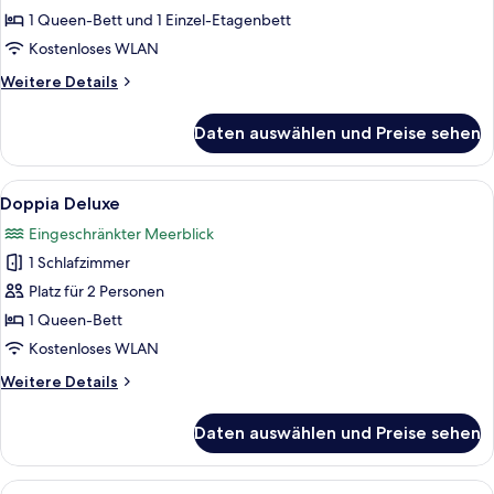
Vierbettzimmer,
1 Queen-Bett und 1 Einzel-Etagenbett
Balkon,
Kostenloses WLAN
Meerblick
Weitere
Weitere Details
anzeigen
Details
für
Daten auswählen und Preise sehen
Superior-
Vierbettzimmer,
Balkon,
Alle
Ein modernes Hotelzimmer mit einem g
2
Meerblick
Doppia Deluxe
Fotos
Eingeschränkter Meerblick
für
1 Schlafzimmer
Doppia
Deluxe
Platz für 2 Personen
anzeigen
1 Queen-Bett
Kostenloses WLAN
Weitere
Weitere Details
Details
für
Daten auswählen und Preise sehen
Doppia
Deluxe
Alle
Ein modernes Schlafzimmer mit einem 