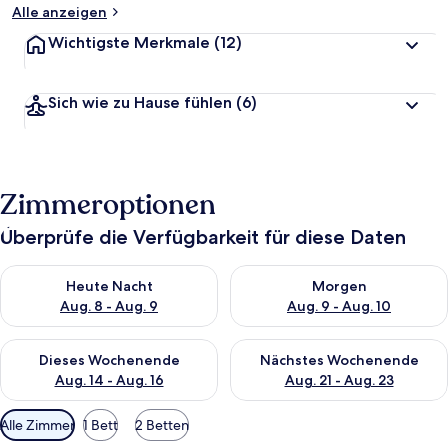
Alle anzeigen
Wichtigste Merkmale
(12)
Sich wie zu Hause fühlen
(6)
Zimmeroptionen
Überprüfe die Verfügbarkeit für diese Daten
Überprüfe die Verfügbarkeit für heute Nacht, Aug. 8 - Aug. 9.
Überprüfe die Verfügbarkeit f
Heute Nacht
Morgen
Aug. 8 - Aug. 9
Aug. 9 - Aug. 10
Überprüfe die Verfügbarkeit für dieses Wochenende, Aug. 14 -
Überprüfe die Verfügbarkeit f
Dieses Wochenende
Nächstes Wochenende
Aug. 14 - Aug. 16
Aug. 21 - Aug. 23
Verfügbare
Alle Zimmer
1 Bett
2 Betten
Filter