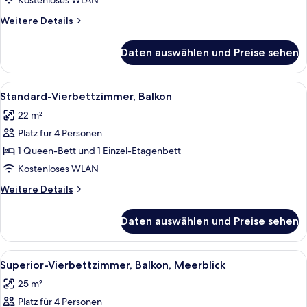
Kostenloses WLAN
anzeigen
Weitere
Weitere Details
Details
für
Daten auswählen und Preise sehen
Standard-
Dreibettzimmer,
Balkon
Alle
Ein modernes Hotelzimmer mit einem g
5
Standard-Vierbettzimmer, Balkon
Fotos
22 m²
für
Platz für 4 Personen
Standard-
Vierbettzimmer,
1 Queen-Bett und 1 Einzel-Etagenbett
Balkon
Kostenloses WLAN
anzeigen
Weitere
Weitere Details
Details
für
Daten auswählen und Preise sehen
Standard-
Vierbettzimmer,
Balkon
Alle
Ein modernes Schlafzimmer mit einem 
4
Superior-Vierbettzimmer, Balkon, Meerblick
Fotos
25 m²
für
Platz für 4 Personen
Superior-