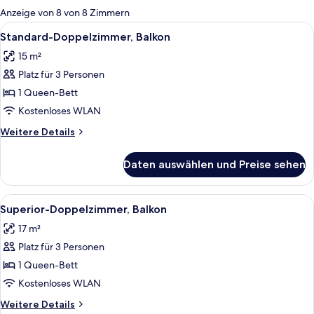
für
Anzeige von 8 von 8 Zimmern
Zimmer
Alle
Ein modernes Schlafzimmer mit einem 
4
Standard-Doppelzimmer, Balkon
Fotos
15 m²
für
Platz für 3 Personen
Standard-
Doppelzimmer,
1 Queen-Bett
Balkon
Kostenloses WLAN
anzeigen
Weitere
Weitere Details
Details
für
Daten auswählen und Preise sehen
Standard-
Doppelzimmer,
Balkon
Alle
Ein Hotelzimmer mit Bett, Flachbildfe
5
Superior-Doppelzimmer, Balkon
Fotos
17 m²
für
Platz für 3 Personen
Superior-
Doppelzimmer,
1 Queen-Bett
Balkon
Kostenloses WLAN
anzeigen
Weitere
Weitere Details