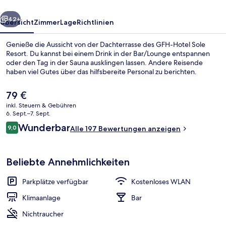
rück
Weiter
42+
Übersicht
Zimmer
Lage
Richtlinien
Genieße die Aussicht von der Dachterrasse des GFH-Hotel Sole
Resort. Du kannst bei einem Drink in der Bar/Lounge entspannen
oder den Tag in der Sauna ausklingen lassen. Andere Reisende
haben viel Gutes über das hilfsbereite Personal zu berichten.
Der
79 €
aktuelle
inkl. Steuern & Gebühren
Preis
6. Sept.–7. Sept.
beträgt
Bewertungen
Wunderbar
9,0
Außendetails
Alle 197 Bewertungen anzeigen
79 €.
9,0 von 10.
Beliebte Annehmlichkeiten
Parkplätze verfügbar
Kostenloses WLAN
Klimaanlage
Bar
Nichtraucher