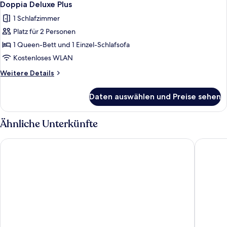
1
Doppia Deluxe Plus
Fotos
1 Schlafzimmer
für
Platz für 2 Personen
Doppia
Deluxe
1 Queen-Bett und 1 Einzel-Schlafsofa
Plus
Kostenloses WLAN
anzeigen
Weitere
Weitere Details
Details
für
Daten auswählen und Preise sehen
Doppia
Deluxe
Plus
Ähnliche Unterkünfte
Tag Hotel
Hotel Au