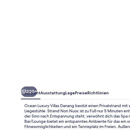
Danang
225+
Übersicht
Ausstattung
Lage
Preise
Richtlinien
Ocean Luxury Villas Danang besitzt einen Privatstrand mit 
Liegestühle. Strand Non Nuoc ist zu Fuß nur 5 Minuten en
der Sinn nach Entspannung steht, verwöhnt dich das Spa m
Bar/Lounge bietet ein entspanntes Ambiente für das ein o
Fitnessmöglichkeiten und ein Tennisplatz im Freien. Auße