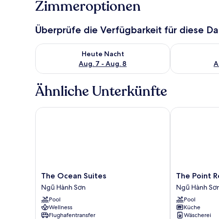
Zimmeroptionen
Überprüfe die Verfügbarkeit für diese D
Überprüfe die Verfügbarkeit für heute Nacht, Aug. 7
Überprüfe die
Heute Nacht
Aug. 7 - Aug. 8
A
Ähnliche Unterkünfte
The Ocean Suites
The Point Reso
The
The
The Ocean Suites
The Point R
Ocean
Point
Ngũ Hành Sơn
Ngũ Hành Sơ
Suites
Resort
Pool
Pool
Ngũ
-
Wellness
Küche
Hành
Golf
Flughafentransfer
Wäscherei
Sơn
View