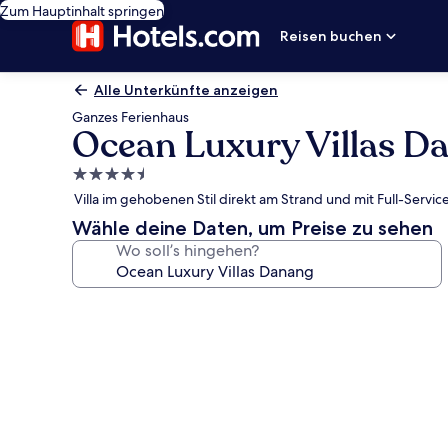
Zum Hauptinhalt springen
Reisen buchen
Alle Unterkünfte anzeigen
Ganzes Ferienhaus
Ocean Luxury Villas D
4.5-
Sterne-
Villa im gehobenen Stil direkt am Strand und mit Full-Servi
Unterkunft
Wähle deine Daten, um Preise zu sehen
Wo soll’s hingehen?
Fotogalerie
von
Ocean
Luxury
Villas