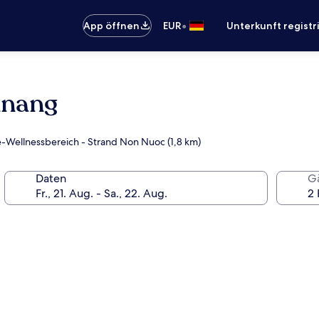
•
App öffnen
EUR
Unterkunft registr
anang
ce-Wellnessbereich - Strand Non Nuoc (1,8 km)
Daten
G