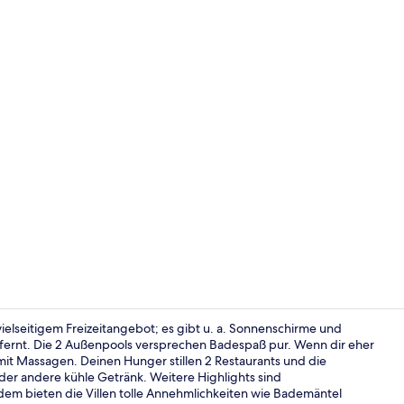
Privatstrand
vielseitigem Freizeitangebot; es gibt u. a. Sonnenschirme und
tfernt. Die 2 Außenpools versprechen Badespaß pur. Wenn dir eher
it Massagen. Deinen Hunger stillen 2 Restaurants und die
Villa, 4 Sch
der andere kühle Getränk. Weitere Highlights sind
rdem bieten die Villen tolle Annehmlichkeiten wie Bademäntel