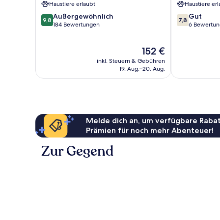
Haustiere erlaubt
Haustiere erl
Villa
9.8
7.8
Außergewöhnlich
Gut
Ngũ
9,8
7,8
von
von
184 Bewertungen
6 Bewertu
Hành
10,
10,
Sơn
Außergewöhnlich,
Gut,
Der
152 €
184
6
Preis
Bewertungen
Bewertungen
inkl. Steuern & Gebühren
beträgt
19. Aug.–20. Aug.
152 €
Melde dich an, um verfügbare Rabat
Prämien für noch mehr Abenteuer!
Zur Gegend