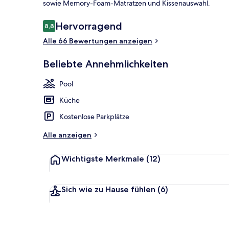
sowie Memory-Foam-Matratzen und Kissenauswahl.
Bewertungen
Hervorragend
8,8
8,8 von 10.
Alle 66 Bewertungen anzeigen
Fassade der 
Beliebte Annehmlichkeiten
Pool
Küche
Kostenlose Parkplätze
Alle anzeigen
Wichtigste Merkmale
(12)
Sich wie zu Hause fühlen
(6)