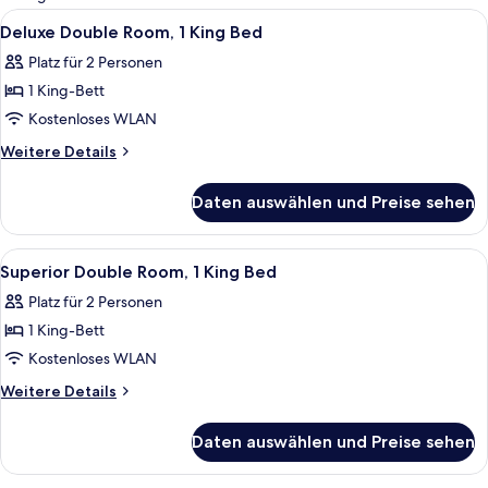
Zimmer
Alle
Ein modernes Hotelzimmer mit einem g
8
Deluxe Double Room, 1 King Bed
Fotos
Platz für 2 Personen
für
1 King-Bett
Deluxe
Double
Kostenloses WLAN
Room,
Weitere
Weitere Details
1
Details
für
King
Daten auswählen und Preise sehen
Deluxe
Bed
Double
anzeigen
Room,
Alle
Ein modernes Hotelzimmer mit einem g
7
1
Superior Double Room, 1 King Bed
Fotos
King
Platz für 2 Personen
Bed
für
1 King-Bett
Superior
Double
Kostenloses WLAN
Room,
Weitere
Weitere Details
1
Details
für
King
Daten auswählen und Preise sehen
Superior
Bed
Double
anzeigen
Room,