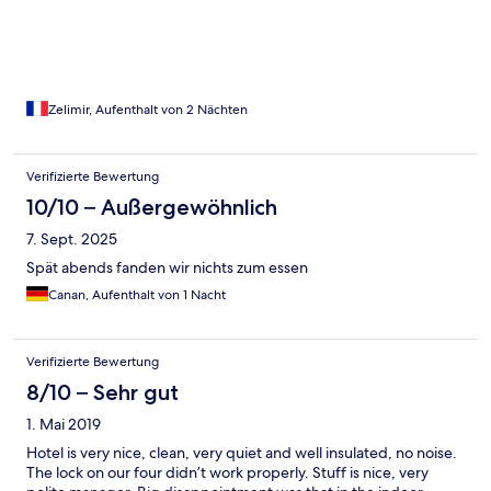
la belle surprise de trouver un coin enfants dans l hôtel , beau et
adapté à tout âge . Le restaurant est qualitatif , les produits sont
de saison . Le personnel est aimable , respectueux . Je
recommande .
Zelimir, Aufenthalt von 2 Nächten
Verifizierte Bewertung
10/10 – Außergewöhnlich
7. Sept. 2025
Spät abends fanden wir nichts zum essen
Canan, Aufenthalt von 1 Nacht
Verifizierte Bewertung
8/10 – Sehr gut
1. Mai 2019
Hotel is very nice, clean, very quiet and well insulated, no noise.
The lock on our four didn’t work properly. Stuff is nice, very