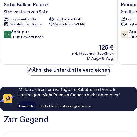
Sofia
Ramada
Sofia Balkan Palace
Ramada
Balkan
by
Stadtzentrum von Sofia
Stadtze
Palace
Wyndh
Flughafentransfer
Haustiere erlaubt
Pool
Stadtzentrum
Sofia
Parkplätze verfügbar
Kostenloses WLAN
Flugha
von
City
Sofia
Center
8.4
7.6
Sehr gut
Gut
8,4
7,6
Stadtze
von
von
1.008 Bewertungen
1.00
von
10,
10,
Der
125 €
Sofia
Sehr
Gut,
Preis
gut,
1.005
inkl. Steuern & Gebühren
beträgt
17. Aug.–18. Aug.
1.008
Bewert
125 €
Bewertungen
Ähnliche Unterkünfte vergleichen
Melde dich an, um verfügbare Rabatte und Vorteile
anzuzeigen. Mehr Prämien für noch mehr Abenteuer!
Anmelden
Jetzt kostenlos registrieren
Zur Gegend