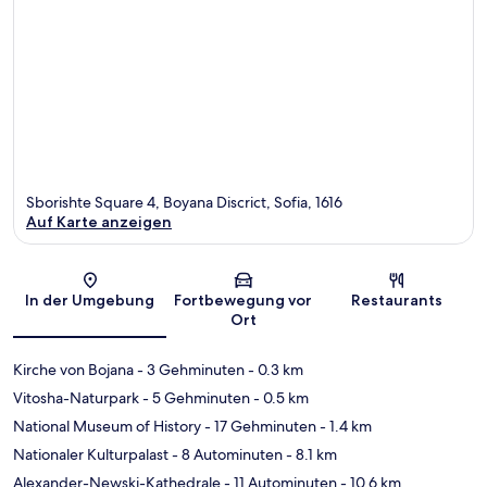
Sborishte Square 4, Boyana Discrict, Sofia, 1616
Auf Karte anzeigen
Karte
In der Umgebung
Fortbewegung vor
Restaurants
Ort
Kirche von Bojana
- 3 Gehminuten
- 0.3 km
Vitosha-Naturpark
- 5 Gehminuten
- 0.5 km
National Museum of History
- 17 Gehminuten
- 1.4 km
Nationaler Kulturpalast
- 8 Autominuten
- 8.1 km
Alexander-Newski-Kathedrale
- 11 Autominuten
- 10.6 km