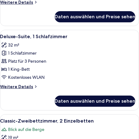
Weitere
Weitere Details
Details
für
Daten auswählen und Preise sehen
Deluxe-
Doppelzimmer,
1 King-
Alle
Ein modernes Schlafzimmer mit einem g
6
Bett
Deluxe-Suite, 1 Schlafzimmer
Fotos
32 m²
für
1 Schlafzimmer
Deluxe-
Suite,
Platz für 3 Personen
1
1 King-Bett
Schlafzimmer
Kostenloses WLAN
anzeigen
Weitere
Weitere Details
Details
für
Daten auswählen und Preise sehen
Deluxe-
Suite,
1
Alle
Ein Hotelzimmer mit zwei Betten, eine
7
Schlafzimmer
Classic-Zweibettzimmer, 2 Einzelbetten
Fotos
Blick auf die Berge
für
19 m²
Classic-