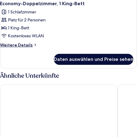
Alle
1
2
Economy-Doppelzimmer, 1 King-Bett
Fotos
Twin
1 Schlafzimmer
Beds
für
Platz für 2 Personen
Economy-
Doppelzimmer,
1 King-Bett
1 King-
Kostenloses WLAN
Bett
Weitere
Weitere Details
anzeigen
Details
für
Daten auswählen und Preise sehen
Economy-
Doppelzimmer,
1 King-
Ähnliche Unterkünfte
Bett
Sofia Balkan Palace
Ramada 