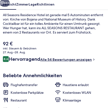
66+
Übersicht
Zimmer
Lage
Richtlinien
All Seasons Residence Hotel ist gerade mal 5 Autominuten entfernt
von: Kirche von Bojana und National Museum of History. Dank
Cocktailbar ist für ein tolles Ambiente für einen Umtrunk gesorgt.
Wer Hunger hat, kann ins ALL SEASONS RESTAURANT gehen,
einem von 2 Restaurants vor Ort. Es serviert zum Frühstück,
Mittagessen und Abendessen internationale Küche. Zu den
weiteren Annehmlichkeiten dieses Hotels im luxuriösen Stil gehören
Der
92 €
eine Snackbar, eine Terrasse und ein Garten.
aktuelle
inkl. Steuern & Gebühren
Preis
27. Aug.–28. Aug.
Deluxe-Doppelzimmer, 1 King-Bett | 
beträgt
Bewertungen
Hervorragend
8,6
Alle 54 Bewertungen anzeigen
92 €.
8,6 von 10.
Beliebte Annehmlichkeiten
Flughafentransfer
Haustiere erlaubt
Kostenlose Parkplätze
Kostenloses WLAN
Restaurant
Klimaanlage