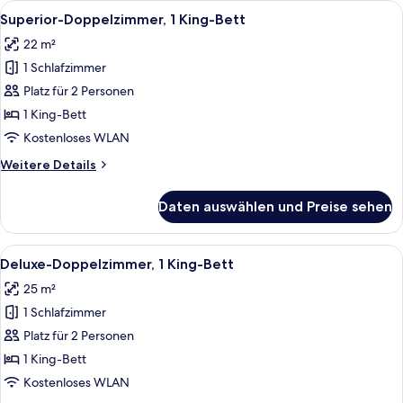
Alle
Ein modernes Hotelzimmer mit einem g
7
1
Superior-Doppelzimmer, 1 King-Bett
Fotos
King
22 m²
Bed
für
1 Schlafzimmer
Superior-
Doppelzimmer,
Platz für 2 Personen
1 King-
1 King-Bett
Bett
Kostenloses WLAN
anzeigen
Weitere
Weitere Details
Details
für
Daten auswählen und Preise sehen
Superior-
Doppelzimmer,
1 King-
Alle
Ein modernes Hotelzimmer mit einem g
6
Bett
Deluxe-Doppelzimmer, 1 King-Bett
Fotos
25 m²
für
1 Schlafzimmer
Deluxe-
Doppelzimmer,
Platz für 2 Personen
1 King-
1 King-Bett
Bett
Kostenloses WLAN
anzeigen