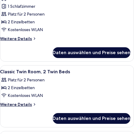
Zweibettzimmer,
1 Schlafzimmer
2 Einzelbetten
Platz für 2 Personen
anzeigen
2 Einzelbetten
Kostenloses WLAN
Weitere
Weitere Details
Details
für
Daten auswählen und Preise sehen
Classic-
Zweibettzimmer,
2 Einzelbetten
Alle
Ein modernes Hotelzimmer mit einem g
7
Classic Twin Room, 2 Twin Beds
Fotos
Platz für 2 Personen
für
2 Einzelbetten
Classic
Twin
Kostenloses WLAN
Room,
Weitere
Weitere Details
2
Details
für
Twin
Daten auswählen und Preise sehen
Classic
Beds
Twin
anzeigen
Room,
Ein ordentlich bezogenes Bett mit wei