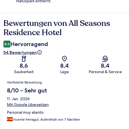
Naturpark entfernt.
Bewertungen von All Seasons
Bewertungen
Residence Hotel
Hervorragend
8,6
54 Bewertungen
8,6
8,4
8,4
Sauberkeit
Lage
Personal & Service
Bewertungen
Verifizierte Bewertung
8/10 – Sehr gut
11. Jan. 2026
Mit Google übersetzen
Personal muy atento
Vicente Ferragut, Aufenthalt von 7 Nächten