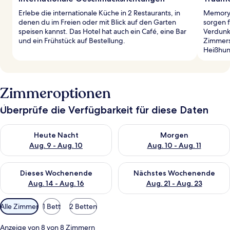
Erlebe die internationale Küche in 2 Restaurants, in
Memory 
denen du im Freien oder mit Blick auf den Garten
sorgen f
speisen kannst. Das Hotel hat auch ein Café, eine Bar
Verdunk
und ein Frühstück auf Bestellung.
Zimmers
Heißhun
Zimmeroptionen
Überprüfe die Verfügbarkeit für diese Daten
Überprüfe die Verfügbarkeit für heute Nacht, Aug. 9 - Aug. 10
Überprüfe die Verfügbarkeit fü
Heute Nacht
Morgen
Aug. 9 - Aug. 10
Aug. 10 - Aug. 11
Überprüfe die Verfügbarkeit für dieses Wochenende, Aug. 14 -
Überprüfe die Verfügbarkeit f
Dieses Wochenende
Nächstes Wochenende
Aug. 14 - Aug. 16
Aug. 21 - Aug. 23
Verfügbare
Alle Zimmer
1 Bett
2 Betten
Filter
für
Anzeige von 8 von 8 Zimmern