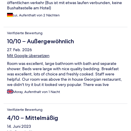
öffentlichen verkehr (Bus ist mit etwas laufen verbunden, keine
Bushaltestelle am Hotel)
Lui, Aufenthalt von 2 Nächten
Verifizierte Bewertung
10/10 – Außergewöhnlich
27. Feb. 2026
Mit Google übersetzen
Room was excellent, large bathroom with bath and separate
shower. Beds were large with nice quality bedding. Breakfast
was excellent, lots of choice and freshly cooked. Staff were
helpful. Our room was above the in house Georgian restaurant,
we didn't try it but it looked very popular. There was live
entertainment which went on late, maybe 12am, we could hear
Moray, Aufenthalt von 1 Nacht
it in our room which was directly above but it didn't stop us from
going to sleep. The Vitosha area had a nice atmosphere and
lovely view from our room of the mountain. We hope to return
Verifizierte Bewertung
again and will book this hotel. Perhaps ask for a room that is not
over the restaurant.
4/10 – Mittelmäßig
14. Juni 2023