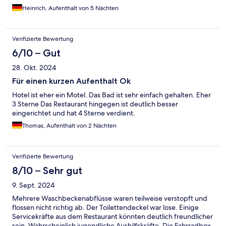
Restaurant genießen können und uns insgesamt wohlgefühlt.
Heinrich, Aufenthalt von 5 Nächten
Vielen Dank an das freundliche Hotelteam
Verifizierte Bewertung
6/10 – Gut
28. Okt. 2024
Für einen kurzen Aufenthalt Ok
Hotel ist eher ein Motel. Das Bad ist sehr einfach gehalten. Eher
3 Sterne Das Restaurant hingegen ist deutlich besser
eingerichtet und hat 4 Sterne verdient.
Thomas, Aufenthalt von 2 Nächten
Verifizierte Bewertung
8/10 – Sehr gut
9. Sept. 2024
Mehrere Waschbeckenabflüsse waren teilweise verstopft und
flossen nicht richtig ab. Der Toilettendeckel war lose. Einige
Servicekräfte aus dem Restaurant könnten deutlich freundlicher
sein. Wahrscheinlich jugendliche Aushilfskräfte. Die Fahrradbox