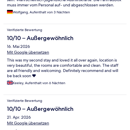
muss immer vom Personal auf- und abgeschlossen werden.
Außerdem wirds darin sehr schnell sehr eng. Da das Personal
Wolfgang, Aufenthalt von 3 Nächten
aus dem Empfang oder Restaurant kommen muss, ist das für
das Personal auch immer viel Aufwand. Im Allgemeinen war
aber alles ok.
Verifizierte Bewertung
10/10 – Außergewöhnlich
16. Mai 2026
Mit Google übersetzen
This was my second stay and loved it all over again, location is
very beautiful, the rooms are comfortable and clean. The staff
are all friendly and welcoming. Definitely recommend and will
be back soon ❤️
Keeley, Aufenthalt von 6 Nächten
Verifizierte Bewertung
10/10 – Außergewöhnlich
21. Apr. 2026
Mit Google übersetzen