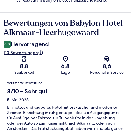
Ja, Restaurant Babylon bietet französische Küche.
Bewertungen von Babylon Hotel
Bewertungen
Alkmaar-Heerhugowaard
Hervorragend
8,8
110 Bewertungen
8,8
6,8
8,6
Sauberkeit
Lage
Personal & Service
Bewertungen
Verifizierte Bewertung
8/10 – Sehr gut
5. Mai 2025
Ein nettes und sauberes Hotel mit praktischer und moderner
Zimmer-Einrichtung in ruhiger Lage. Ideal als Ausgangspunkt
für Ausflüge per Fahrrad zur Tulpenblüte in der Umgebung
oder per Auto zb zum Käsemarkt nach Alkmaar… oder nach
Amsterdam. Das Frühstücksangebot haben wir im hoteleigenen