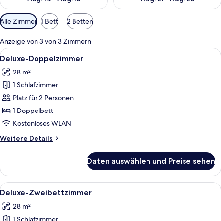
Verfügbare
Alle Zimmer
1 Bett
2 Betten
Filter
für
Anzeige von 3 von 3 Zimmern
Zimmer
Alle
Ein Hotelzimmer mit einem Bett, einem
12
Deluxe-Doppelzimmer
Fotos
28 m²
für
1 Schlafzimmer
Deluxe-
Doppelzimmer
Platz für 2 Personen
anzeigen
1 Doppelbett
Kostenloses WLAN
Weitere
Weitere Details
Details
für
Daten auswählen und Preise sehen
Deluxe-
Doppelzimmer
Alle
Ein Hotelzimmer mit Bett, Schreibtisch
8
Deluxe-Zweibettzimmer
Fotos
28 m²
für
1 Schlafzimmer