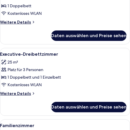
Doppelzimmer
1 Doppelbett
anzeigen
Kostenloses WLAN
Weitere
Weitere Details
Details
für
Daten auswählen und Preise sehen
Executive-
Doppelzimmer
Alle
Ein ordentlich eingerichtetes Schlafz
4
Executive-Dreibettzimmer
Fotos
25 m²
für
Platz für 3 Personen
Executive-
Dreibettzimmer
1 Doppelbett und 1 Einzelbett
anzeigen
Kostenloses WLAN
Weitere
Weitere Details
Details
für
Daten auswählen und Preise sehen
Executive-
Dreibettzimmer
Alle
Ein Hotelzimmer mit drei Betten, ei
4
Familienzimmer
Fotos