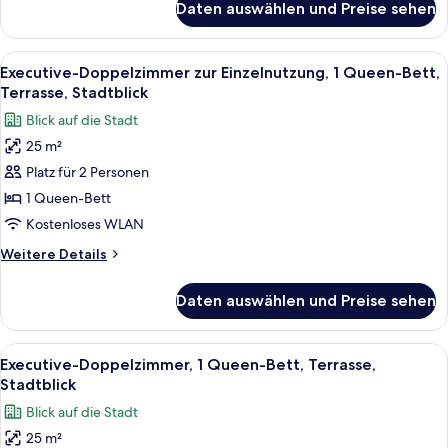
Daten auswählen und Preise sehen
Executive-
anzeigen
Doppelzimmer
zur
Alle
Ein Schlafzimmer mit einem großen Be
5
Einzelnutzung,
Executive-Doppelzimmer zur Einzelnutzung, 1 Queen-Bett,
Fotos
1
Terrasse, Stadtblick
Doppelbett
für
Blick auf die Stadt
Executive-
25 m²
Doppelzimmer
Platz für 2 Personen
zur
Einzelnutzung,
1 Queen-Bett
1
Kostenloses WLAN
Queen-
Weitere
Weitere Details
Bett,
Details
Terrasse,
für
Daten auswählen und Preise sehen
Executive-
Stadtblick
Doppelzimmer
anzeigen
zur
Alle
Ein Schlafzimmer mit einem großen Be
6
Einzelnutzung,
Executive-Doppelzimmer, 1 Queen-Bett, Terrasse,
Fotos
1
Stadtblick
Queen-
für
Blick auf die Stadt
Bett,
Executive-
Terrasse,
25 m²
Doppelzimmer,