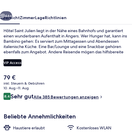
rück
Weiter
46+
Übersicht
Zimmer
Lage
Richtlinien
Hôtel Saint Julien liegt in der Nähe eines Bahnhofs und garantiert
einen wunderbaren Aufenthalt in Angers. Wer Hunger hat, kann ins
Bambino gehen: Es serviert zum Mittagessen und Abendessen
italienische Küche. Eine Bar/Lounge und eine Snackbar gehören
ebenfalls zum Angebot. Andere Reisende mögen das hilfsbereite
Personal und den allgemeinen Zustand der Unterkunft.
VIP Access
Der
79 €
Tägliches Frühstücksbuffet gegen Ge
aktuelle
inkl. Steuern & Gebühren
Preis
10. Aug.–11. Aug.
beträgt
Bewertungen
Sehr gut
8,4
Alle 385 Bewertungen anzeigen
79 €.
8,4 von 10.
Beliebte Annehmlichkeiten
Haustiere erlaubt
Kostenloses WLAN