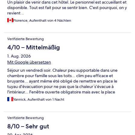
Un plaisir de venir dans cet hôtel. Le personnel est accueillant et
disponible. Tout est fait pour se sentir bien. C'est pourquoi, on y
revient ..
Florence, Aufenthalt von 4 Nächten
Verifizierte Bewertung
4/10 – Mittelmäßig
1. Aug. 2026
Mit Google übersetzen
Séjour un vendredi soir. Chaleur peu supportable dans une
chambre pour famille sous les toits... clim peu efficace et
bruyante... ayant même été obligé de remettre en place le
tuyau d'évacuation pour ne pas que la chaleur ́s’évacue à
l'intérieur... Fenêtre ouverte obligatoire mais avec la place
comble de fêtards, sommeil introuvable... Bref, hormis une belle
Yannick, Aufenthalt von 1 Nacht
salle de bain et des lits confortables, le but d’un hotel étant
quand même de pouvoir dormir et bien c’est raté... Il aurait fallu
préciser que c’etait sous les toits. On retiendra le fait d’avoir
Verifizierte Bewertung
facilement accès au centre ville de cette belle ville d’Angers
8/10 – Sehr gut