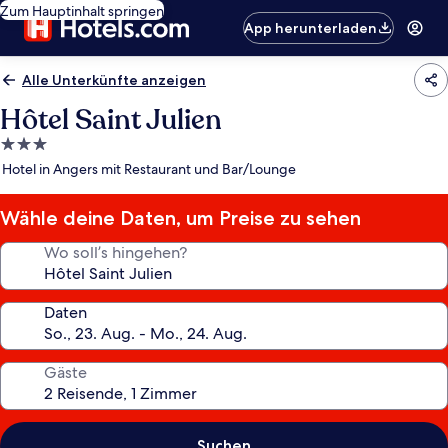
Zum Hauptinhalt springen
App herunterladen
Alle Unterkünfte anzeigen
Hôtel Saint Julien
3.0-
Sterne-
Hotel in Angers mit Restaurant und Bar/Lounge
Unterkunft
Wähle deine Daten, um Preise zu sehen
Wo soll’s hingehen?
Daten
Gäste
Suchen