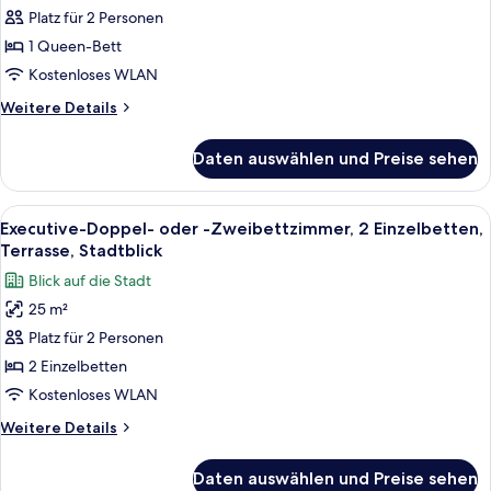
Stadtblick
Platz für 2 Personen
1
Queen-
1 Queen-Bett
Bett,
Kostenloses WLAN
Terrasse,
Weitere
Weitere Details
Stadtblick
Details
anzeigen
für
Daten auswählen und Preise sehen
Executive-
Doppelzimmer,
1
Alle
Ein Schlafzimmer mit einem großen Be
4
Queen-
Executive-Doppel- oder -Zweibettzimmer, 2 Einzelbetten,
Fotos
Bett,
Terrasse, Stadtblick
Terrasse,
für
Blick auf die Stadt
Stadtblick
Executive-
25 m²
Doppel-
Platz für 2 Personen
oder
-
2 Einzelbetten
Zweibettzimmer,
Kostenloses WLAN
2 Einzelbetten,
Weitere
Weitere Details
Terrasse,
Details
Stadtblick
für
Daten auswählen und Preise sehen
Executive-