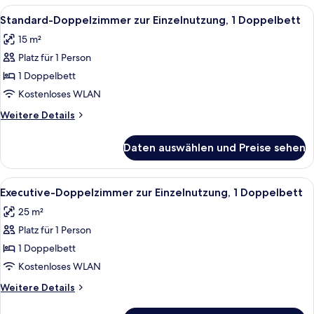
2 Einzelbetten
Alle
Ein Hotelzimmer mit Bett, Nachttisch
3
Standard-Doppelzimmer zur Einzelnutzung, 1 Doppelbett
Fotos
15 m²
für
Platz für 1 Person
Standard-
Doppelzimmer
1 Doppelbett
zur
Kostenloses WLAN
Einzelnutzung,
Weitere
Weitere Details
1
Details
Doppelbett
für
Daten auswählen und Preise sehen
Standard-
anzeigen
Doppelzimmer
zur
Alle
Ein ordentlich eingerichtetes Schlafz
2
Einzelnutzung,
Executive-Doppelzimmer zur Einzelnutzung, 1 Doppelbett
Fotos
1
25 m²
Doppelbett
für
Platz für 1 Person
Executive-
Doppelzimmer
1 Doppelbett
zur
Kostenloses WLAN
Einzelnutzung,
Weitere
Weitere Details
1
Details
Doppelbett
für