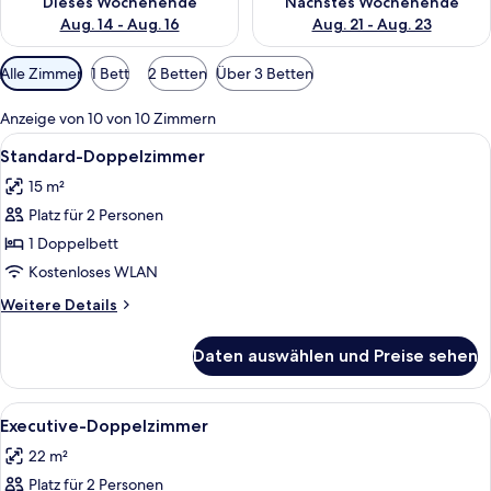
Dieses Wochenende
Nächstes Wochenende
Aug. 14 - Aug. 16
Aug. 21 - Aug. 23
Verfügbare
Alle Zimmer
1 Bett
2 Betten
Über 3 Betten
Filter
für
Anzeige von 10 von 10 Zimmern
Zimmer
Alle
Ein Hotelzimmer mit Bett, Nachttisch
4
Standard-Doppelzimmer
Fotos
15 m²
für
Platz für 2 Personen
Standard-
Doppelzimmer
1 Doppelbett
anzeigen
Kostenloses WLAN
Weitere
Weitere Details
Details
für
Daten auswählen und Preise sehen
Standard-
Doppelzimmer
Alle
Ein ordentlich eingerichtetes Hotelzi
4
Executive-Doppelzimmer
Fotos
22 m²
für
Platz für 2 Personen
Executive-