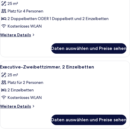
25 m²
für
Platz für 4 Personen
Familienzimmer
anzeigen
2 Doppelbetten ODER 1 Doppelbett und 2 Einzelbetten
Kostenloses WLAN
Weitere
Weitere Details
Details
für
Daten auswählen und Preise sehen
Familienzimmer
Alle
Ein Schlafzimmer mit einem Bett, ein
1
Executive-Zweibettzimmer, 2 Einzelbetten
Fotos
25 m²
für
Platz für 2 Personen
Executive-
Zweibettzimmer,
2 Einzelbetten
2 Einzelbetten
Kostenloses WLAN
anzeigen
Weitere
Weitere Details
Details
für
Daten auswählen und Preise sehen
Executive-
Zweibettzimmer,