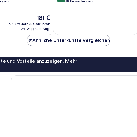
von
ungen
48 Bewertungen
10,
ich,
Sehr
Der
181 €
gut,
Preis
48
inkl. Steuern & Gebühren
beträgt
Bewertungen
24. Aug.–25. Aug.
181 €
Ähnliche Unterkünfte vergleichen
te und Vorteile anzuzeigen. Mehr