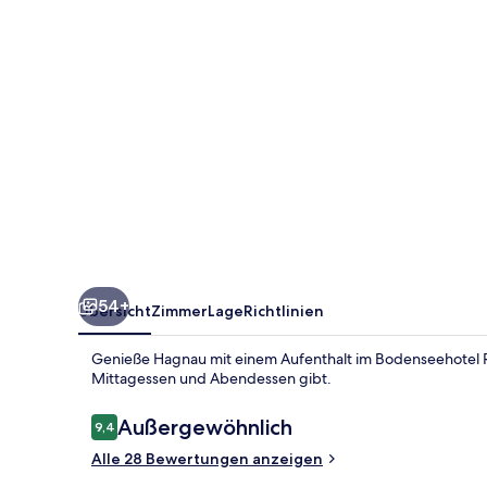
54+
Übersicht
Zimmer
Lage
Richtlinien
Genieße Hagnau mit einem Aufenthalt im Bodenseehotel R
Mittagessen und Abendessen gibt.
Bewertungen
Außergewöhnlich
9,4
9,4 von 10.
Alle 28 Bewertungen anzeigen