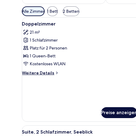
Verfügbare
Alle Zimmer
1 Bett
2 Betten
Filter
Alle
Allergikerbettwaren, Zimmers
für
3
Doppelzimmer
Fotos
Zimmer
21 m²
für
1 Schlafzimmer
Doppelzimmer
anzeigen
Platz für 2 Personen
1 Queen-Bett
Kostenloses WLAN
Weitere
Weitere Details
Details
für
Doppelzimmer
Preise anzeige
Alle
Allergikerbettwaren, Zimmers
7
Suite, 2 Schlafzimmer, Seeblick
Fotos