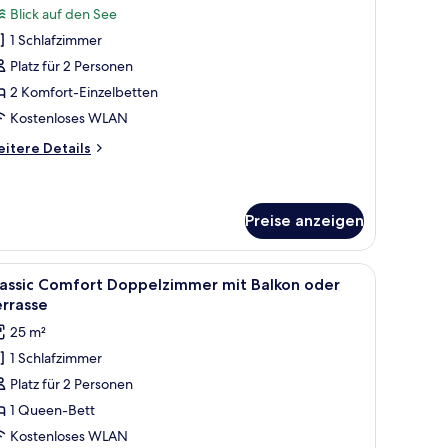
Blick auf den See
ür
1 Schlafzimmer
unior-
tudiosuite
Platz für 2 Personen
it
2 Komfort-Einzelbetten
alkon
Kostenloses WLAN
nd
itere
itere Details
eeblick
tails
nzeigen
r
nior-
udiosuite
Preise anzeigen
t
lkon
sche
kon oder Terrasse | Allergikerbettwaren, Zimmersafe, kostenloses WLAN, Be
le
Classic Comfort Doppelzimmer mit Balkon ode
nd
3
lassic Comfort Doppelzimmer mit Balkon oder
eblick
otos
rrasse
ür
25 m²
assic
1 Schlafzimmer
omfort
Platz für 2 Personen
oppelzimmer
it
1 Queen-Bett
alkon
Kostenloses WLAN