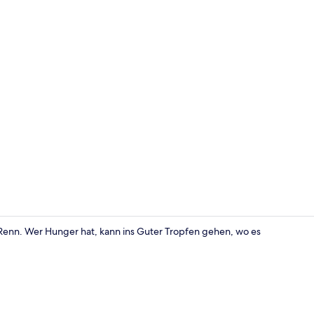
Mittagessen
enn. Wer Hunger hat, kann ins Guter Tropfen gehen, wo es
Mittagessen