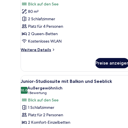
Blick auf den See
für
80 m²
Suite,
2 Schlafzimmer,
2 Schlafzimmer
Seeblick
Platz für 4 Personen
anzeigen
2 Queen-Betten
Kostenloses WLAN
Weitere
Weitere Details
Details
für
Preise anzeige
Suite,
2 Schlafzimmer,
Seeblick
Alle
Junior-Studiosuite mit Balkon
5
Junior-Studiosuite mit Balkon und Seeblick
Fotos
Außergewöhnlich
für
10,0
10,0 von 10
(1
1 Bewertung
Junior-
Bewertung)
Blick auf den See
Studiosuite
1 Schlafzimmer
mit
Platz für 2 Personen
Balkon
2 Komfort-Einzelbetten
und