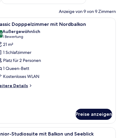
Anzeige von 9 von 9 Zimmern
stenloses WLAN, Bettwäsche
le
Allergikerbettwaren, Zimmersafe, kostenlos
3
lassic Dopppelzimmer mit Nordbalkon
otos
Außergewöhnlich
ür
,0
10,0 von 10
(1
1 Bewertung
assic
Bewertung)
21 m²
opppelzimmer
1 Schlafzimmer
it
Platz für 2 Personen
ordbalkon
1 Queen-Bett
nzeigen
Kostenloses WLAN
itere
itere Details
tails
r
assic
pppelzimmer
t
Preise anzeigen
rdbalkon
| Allergikerbettwaren, Zimmersafe, kostenloses WLAN, Bettwäsche
le
Ein modernes Hotelzimmer mit Hochbett, eine
3
nior-Studiosuite mit Balkon und Seeblick
otos