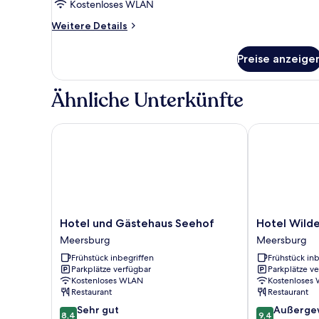
Kostenloses WLAN
Seeblick
anzeigen
Weitere
Weitere Details
Details
für
Preise anzeige
Junior-
Studiosuite
mit
Ähnliche Unterkünfte
Balkon
und
Seeblick
Hotel und Gästehaus Seehof
Hotel Wilder
Hotel
Hotel
Hotel und Gästehaus Seehof
Hotel Wild
und
Wilder
Meersburg
Meersburg
Gästehaus
Mann
Frühstück inbegriffen
Frühstück inb
Seehof
Meersburg
Parkplätze verfügbar
Parkplätze v
Meersburg
Kostenloses WLAN
Kostenloses
Restaurant
Restaurant
8.4
9.4
Sehr gut
Außerge
8,4
9,4