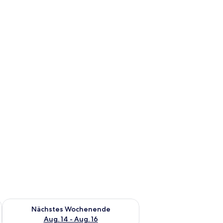
AN, Bettwäsche
es Wochenende, Aug. 7 - Aug. 9.
Überprüfe die Verfügbarkeit für nächstes Wochenende, Aug. 1
Nächstes Wochenende
Aug. 14 - Aug. 16