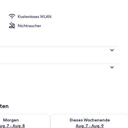
osuite, Balkon, Seeblick | Allergikerbettwaren, Zimmersafe, kostenloses WL
Kostenloses WLAN
Nichtraucher
aten
 - Aug. 7.
 Verfügbarkeit für morgen, Aug. 7 - Aug. 8.
Überprüfe die Verfügbarkeit für dies
Morgen
Dieses Wochenende
ug. 7 - Aug. 8
Aug. 7 - Aug. 9