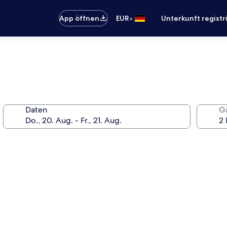
•
App öffnen
EUR
Unterkunft registr
Daten
G