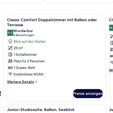
afe, kostenloses WLAN, Bettwäsche
Alle
Allergikerbettwaren, Zimmersafe, ko
Al
4
Classic Comfort Doppelzimmer mit Balkon oder
C
Fotos
F
Terrasse
für
f
10
Wunderbar
9,0
Classic
Cl
9,0 von 10
(4
4 Bewertungen
Comfort
D
Bewertungen)
Blick auf den Garten
Doppelzimmer
m
25 m²
mit
N
1 Schlafzimmer
Balkon
a
Platz für 2 Personen
oder
1 Queen-Bett
Terrasse
We
We
Kostenloses WLAN
anzeigen
De
fü
Weitere
Weitere Details
Cl
Details
Do
für
mi
n
Preise anzeigen
Classic
No
Comfort
Doppelzimmer
afe, kostenloses WLAN, Bettwäsche
Alle
Junior-Studiosuite, Balkon, Seeblick 
Al
3
mit
Junior-Studiosuite, Balkon, Seeblick
Ju
Fotos
F