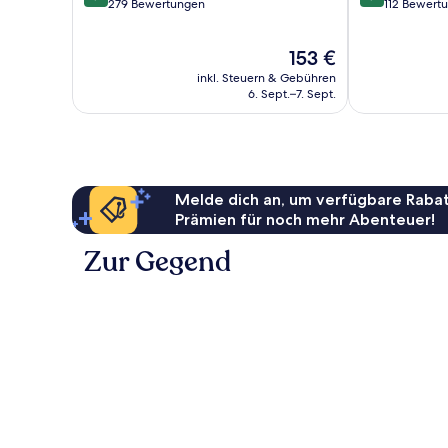
von
von
279 Bewertungen
112 Bewert
10,
10,
Sehr
Außergewöhnl
Der
153 €
gut,
112
Preis
279
Bewertungen
inkl. Steuern & Gebühren
beträgt
Bewertungen
6. Sept.–7. Sept.
153 €
Melde dich an, um verfügbare Rabat
Prämien für noch mehr Abenteuer!
Zur Gegend