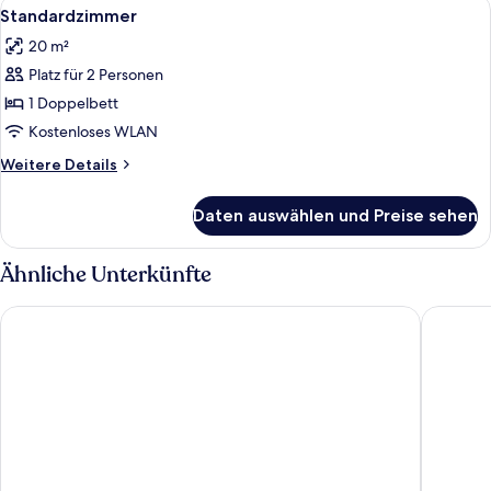
Alle
Ein Zimmer mit zwei Holzbett, einem 
5
Standardzimmer
Fotos
20 m²
für
Platz für 2 Personen
Standardzimmer
anzeigen
1 Doppelbett
Kostenloses WLAN
Weitere
Weitere Details
Details
für
Daten auswählen und Preise sehen
Standardzimmer
Ähnliche Unterkünfte
Peaceful Cottage & Cafe du Mont
Everest 