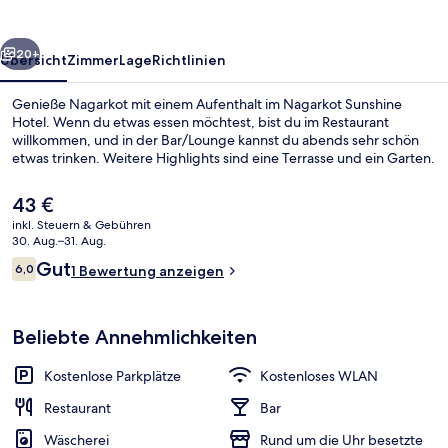
rück
Weiter
20+
Übersicht
Zimmer
Lage
Richtlinien
Genieße Nagarkot mit einem Aufenthalt im Nagarkot Sunshine
Hotel. Wenn du etwas essen möchtest, bist du im Restaurant
willkommen, und in der Bar/Lounge kannst du abends sehr schön
etwas trinken. Weitere Highlights sind eine Terrasse und ein Garten.
Der
43 €
aktuelle
inkl. Steuern & Gebühren
Preis
30. Aug.–31. Aug.
beträgt
Bewertungen
Gut
6,0
Fassade der Unterkunft
1 Bewertung anzeigen
43 €.
6,0 von 10.
Beliebte Annehmlichkeiten
Kostenlose Parkplätze
Kostenloses WLAN
Restaurant
Bar
Wäscherei
Rund um die Uhr besetzte