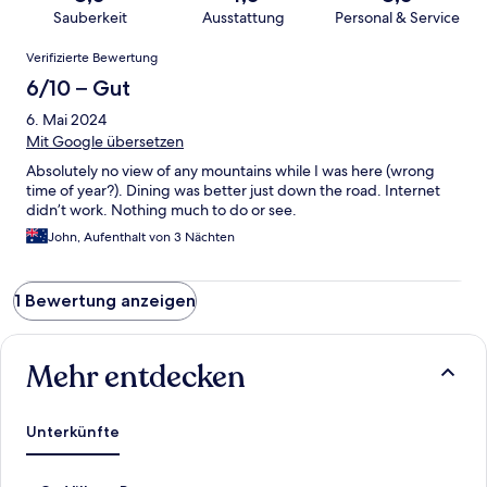
Sauberkeit
Ausstattung
Personal & Service
Bewertungen
Verifizierte Bewertung
6/10 – Gut
6. Mai 2024
Mit Google übersetzen
Absolutely no view of any mountains while I was here (wrong
time of year?). Dining was better just down the road. Internet
didn’t work. Nothing much to do or see.
John, Aufenthalt von 3 Nächten
1 Bewertung anzeigen
Mehr entdecken
Unterkünfte