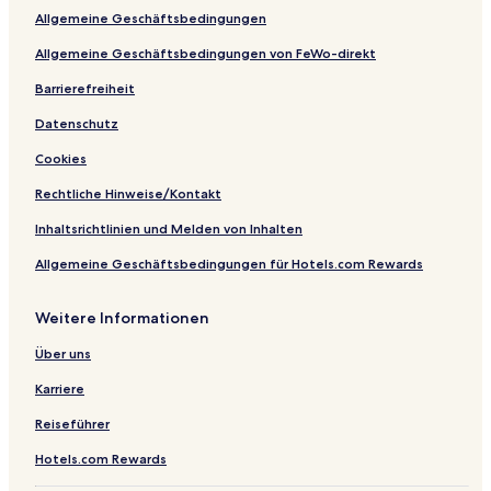
o
f
I
Allgemeine Geschäftsbedingungen
r
a
n
t
s
n
Allgemeine Geschäftsbedingungen von FeWo-direkt
t
Barrierefreiheit
Datenschutz
Cookies
Rechtliche Hinweise/Kontakt
Inhaltsrichtlinien und Melden von Inhalten
Allgemeine Geschäftsbedingungen für Hotels.com Rewards
Weitere Informationen
Über uns
Karriere
Reiseführer
Hotels.com Rewards