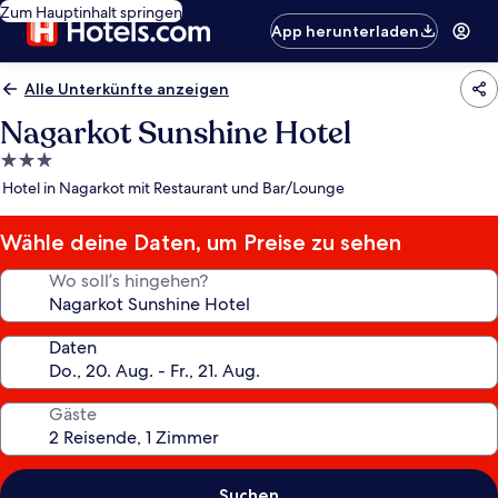
Zum Hauptinhalt springen
App herunterladen
Alle Unterkünfte anzeigen
Nagarkot Sunshine Hotel
3.0-
Sterne-
Hotel in Nagarkot mit Restaurant und Bar/Lounge
Unterkunft
Wähle deine Daten, um Preise zu sehen
Wo soll’s hingehen?
Daten
Gäste
Suchen