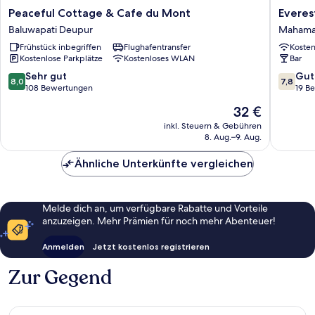
Peaceful
Everest
Peaceful Cottage & Cafe du Mont
Everes
Cottage
Manla
Baluwapati Deupur
Mahaman
&
Resort
Frühstück inbegriffen
Flughafentransfer
Koste
Cafe
Mahama
Kostenlose Parkplätze
Kostenloses WLAN
Bar
du
Nagarko
Mont
8.0
7.8
Sehr gut
Gut
8,0
7,8
Baluwapati
von
von
108 Bewertungen
19 B
Deupur
10,
10,
Der
32 €
Sehr
Gut,
Preis
gut,
19
inkl. Steuern & Gebühren
beträgt
8. Aug.–9. Aug.
108
Bewert
32 €
Bewertungen
Ähnliche Unterkünfte vergleichen
Melde dich an, um verfügbare Rabatte und Vorteile
anzuzeigen. Mehr Prämien für noch mehr Abenteuer!
Anmelden
Jetzt kostenlos registrieren
Zur Gegend