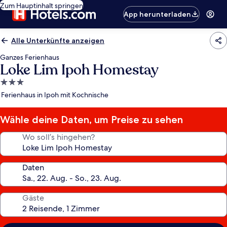
Zum Hauptinhalt springen
App herunterladen
Alle Unterkünfte anzeigen
Ganzes Ferienhaus
Loke Lim Ipoh Homestay
3.0-
Sterne-
Ferienhaus in Ipoh mit Kochnische
Unterkunft
Wähle deine Daten, um Preise zu sehen
Wo soll’s hingehen?
Daten
Gäste