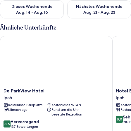
Überprüfe die Verfügbarkeit für dieses Wochenende, Aug. 14 -
Überprüfe die Verfügbarkeit f
Dieses Wochenende
Nächstes Wochenende
Aug. 14 - Aug. 16
Aug. 21 - Aug. 23
Ähnliche Unterkünfte
De ParkView Hotel
Hotel Ex
De
Hotel
De ParkView Hotel
Hotel E
ParkView
Excelsio
Ipoh
Ipoh
Hotel
Ipoh
Kostenlose Parkplätze
Kostenloses WLAN
Kosten
Ipoh
Klimaanlage
Rund um die Uhr
Restau
besetzte Rezeption
8.0
Seh
8,0
8.6
Hervorragend
von
910 
8,6
von
137 Bewertungen
10,