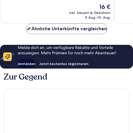
10,
Sehr
Der
16 €
Hervorragend,
gut,
Preis
137
910
inkl. Steuern & Gebühren
beträgt
Bewertungen
Bewert
9. Aug.–10. Aug.
16 €
Ähnliche Unterkünfte vergleichen
Melde dich an, um verfügbare Rabatte und Vorteile
anzuzeigen. Mehr Prämien für noch mehr Abenteuer!
Anmelden
Jetzt kostenlos registrieren
Zur Gegend