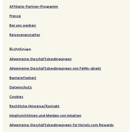
n
e
r
W
h
l
o
o
e
l
Affiliate-Partner-Programm
s
a
l
H
I
t
h
s
p
t
d
S
c
t
i
Presse
i
o
u
c
I
d
r
f
i
p
e
Bei uns werben
e
T
t
o
n
Reiseveranstalter
d
a
e
h
c
m
s
e
b
s
Richtlinien
u
n
Allgemeine Geschäftsbedingungen
I
p
Allgemeine Geschäftsbedingungen von FeWo-direkt
o
h
Barrierefreiheit
Datenschutz
Cookies
Rechtliche Hinweise/Kontakt
Inhaltsrichtlinien und Melden von Inhalten
Allgemeine Geschäftsbedingungen für Hotels.com Rewards