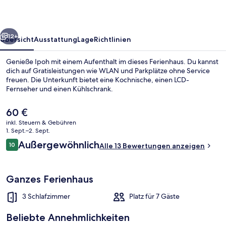
rück
Weiter
12+
Übersicht
Ausstattung
Lage
Richtlinien
Genieße Ipoh mit einem Aufenthalt im dieses Ferienhaus. Du kannst
dich auf Gratisleistungen wie WLAN und Parkplätze ohne Service
freuen. Die Unterkunft bietet eine Kochnische, einen LCD-
Fernseher und einen Kühlschrank.
Der
60 €
aktuelle
inkl. Steuern & Gebühren
Preis
1. Sept.–2. Sept.
beträgt
Bewertungen
Außergewöhnlich
10
Innenbereich
Alle 13 Bewertungen anzeigen
60 €.
10 von 10.
Ganzes Ferienhaus
3 Schlafzimmer
Platz für 7 Gäste
Beliebte Annehmlichkeiten