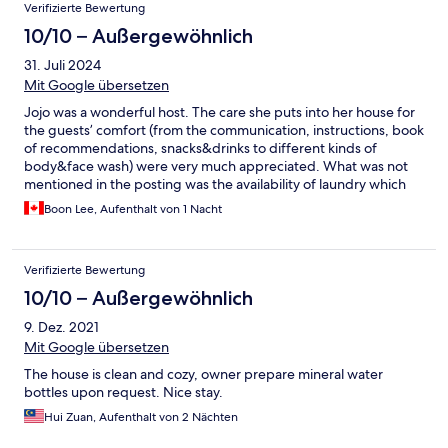
Verifizierte Bewertung
10/10 – Außergewöhnlich
31. Juli 2024
Mit Google übersetzen
Jojo was a wonderful host. The care she puts into her house for
the guests’ comfort (from the communication, instructions, book
of recommendations, snacks&drinks to different kinds of
body&face wash) were very much appreciated. What was not
mentioned in the posting was the availability of laundry which
was a pleasant surprise. The only thing is it’s 15mins outside the
Boon Lee, Aufenthalt von 1 Nacht
core city, but if you have a car, it’s not a problem. The shower
was a bit confusing to turn on so would’ve been good to have a
simple arrow to show where to turn on. But these aren’t
Verifizierte Bewertung
dealbreakers. We would stay again if we’re back in Ipoh. Thanks
Jojo!
10/10 – Außergewöhnlich
9. Dez. 2021
Mit Google übersetzen
The house is clean and cozy, owner prepare mineral water
bottles upon request. Nice stay.
Hui Zuan, Aufenthalt von 2 Nächten