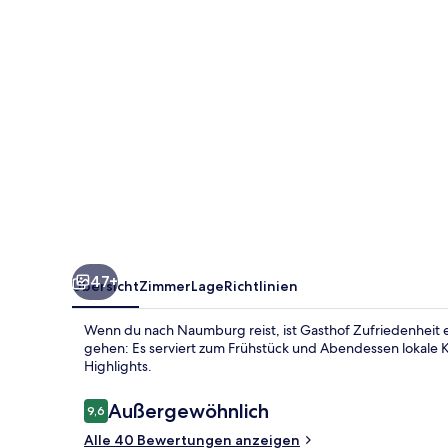
47+
Übersicht
Zimmer
Lage
Richtlinien
Wenn du nach Naumburg reist, ist Gasthof Zufriedenheit 
gehen: Es serviert zum Frühstück und Abendessen lokale K
Highlights.
Bewertungen
Außergewöhnlich
9,6
9,6 von 10.
Alle 40 Bewertungen anzeigen