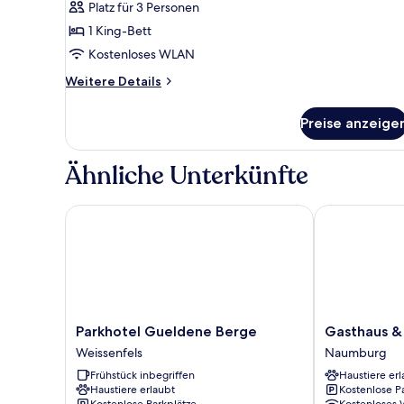
Platz für 3 Personen
Suite
anzeigen
1 King-Bett
Kostenloses WLAN
Weitere
Weitere Details
Details
für
Preise anzeige
Suite
Ähnliche Unterkünfte
Parkhotel Gueldene Berge
Gasthaus & H
Parkhotel
Gasthaus
Parkhotel Gueldene Berge
Gasthaus &
Gueldene
&
Weissenfels
Naumburg
Berge
Hotel
Frühstück inbegriffen
Haustiere erl
Weissenfels
Zur
Haustiere erlaubt
Kostenlose P
Henne