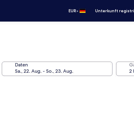
•
EUR
Unterkunft registr
Daten
G