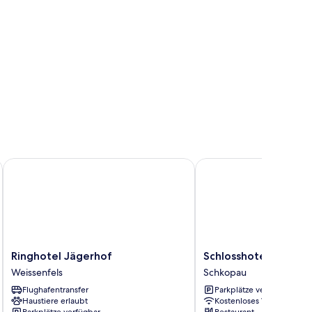
Ringhotel Jägerhof
Schlosshotel Schkopau
Ringhotel
Schlosshotel
Ringhotel Jägerhof
Schlosshotel Schkop
Jägerhof
Schkopau
Weissenfels
Schkopau
Weissenfels
Schkopau
Flughafentransfer
Parkplätze verfügbar
Haustiere erlaubt
Kostenloses WLAN