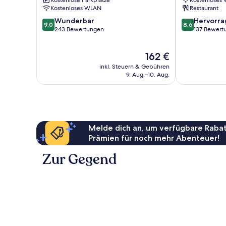
Kostenlose Parkplätze
Kostenloses
Naumburg
Kostenloses WLAN
Restaurant
9.0
8.6
Wunderbar
Hervorr
9,0
8,6
von
von
243 Bewertungen
137 Bewert
10,
10,
Wunderbar,
Hervorragend
Der
162 €
243
137
Preis
Bewertungen
Bewertungen
inkl. Steuern & Gebühren
beträgt
9. Aug.–10. Aug.
162 €
Melde dich an, um verfügbare Rabat
Prämien für noch mehr Abenteuer!
Zur Gegend