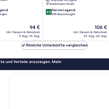
 WLAN
Parkplätze verfügbar
Kostenloses WLAN
8.8
agend
Hervorragend
8,8
von
ungen
698 Bewertungen
10,
,
Hervorragend,
Der
Der
94 €
106 €
698
Preis
Preis
Bewertungen
inkl. Steuern & Gebühren
inkl. Steuern & Gebühren
beträgt
beträgt
9. Aug.–10. Aug.
23. Aug.–24. Aug.
94 €
106 €
Ähnliche Unterkünfte vergleichen
te und Vorteile anzuzeigen. Mehr