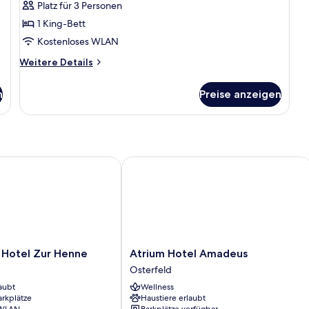
Platz für 3 Personen
Maisonette
anzeigen
1 King-Bett
Kostenloses WLAN
Weitere
Weitere Details
Details
für
n
Preise anzeigen
Maisonette
otel Zur Henne
Atrium Hotel Amadeus
Atrium
 Hotel Zur Henne
Atrium Hotel Amadeus
Hotel
Osterfeld
Amadeus
aubt
Wellness
Osterfeld
arkplätze
Haustiere erlaubt