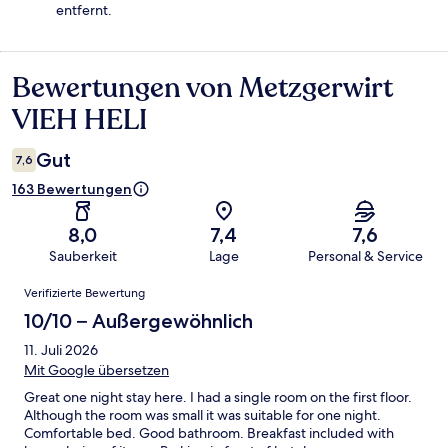
entfernt.
Bewertungen von Metzgerwirt
Bewertungen
VIEH HELI
Gut
7,6
163 Bewertungen
8,0
7,4
7,6
Sauberkeit
Lage
Personal & Service
Bewertungen
Verifizierte Bewertung
10/10 – Außergewöhnlich
11. Juli 2026
Mit Google übersetzen
Great one night stay here. I had a single room on the first floor.
Although the room was small it was suitable for one night.
Comfortable bed. Good bathroom. Breakfast included with