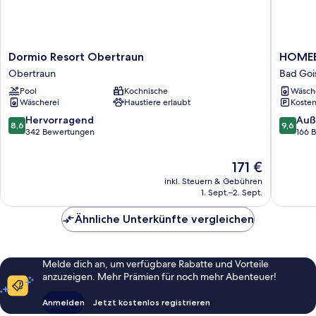
Dormio
HOMEB
Dormio Resort Obertraun
HOMEB
Resort
APART
Obertraun
Bad Goi
Obertraun
Bad
Pool
Kochnische
Wäsch
Obertraun
Goisern
Wäscherei
Haustiere erlaubt
Kosten
Bad
Goisern
8.6
9.6
Hervorragend
Auß
8,6
9,6
von
von
342 Bewertungen
166 
10,
10,
Hervorragend,
Außerge
Der
171 €
342
166
Preis
inkl. Steuern & Gebühren
Bewertungen
Bewert
beträgt
1. Sept.–2. Sept.
171 €
Ähnliche Unterkünfte vergleichen
Melde dich an, um verfügbare Rabatte und Vorteile
anzuzeigen. Mehr Prämien für noch mehr Abenteuer!
Anmelden
Jetzt kostenlos registrieren