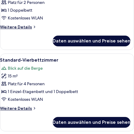
Doppelzimmer
Platz für 2 Personen
anzeigen
1 Doppelbett
Kostenloses WLAN
Weitere
Weitere Details
Details
für
Daten auswählen und Preise sehen
Deluxe-
Doppelzimmer
Alle
Standard-Vierbettzimmer | Schreibtis
12
Standard-Vierbettzimmer
Fotos
Blick auf die Berge
für
15 m²
Standard-
Vierbettzimmer
Platz für 4 Personen
anzeigen
1 Einzel-Etagenbett und 1 Doppelbett
Kostenloses WLAN
Weitere
Weitere Details
Details
für
Daten auswählen und Preise sehen
Standard-
Vierbettzimmer