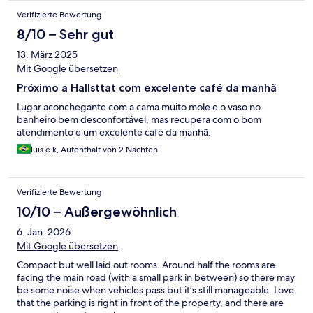
Verifizierte Bewertung
8/10 – Sehr gut
13. März 2025
Mit Google übersetzen
Próximo a Hallsttat com excelente café da manhã
Lugar aconchegante com a cama muito mole e o vaso no
banheiro bem desconfortável, mas recupera com o bom
atendimento e um excelente café da manhã.
luis e k, Aufenthalt von 2 Nächten
Verifizierte Bewertung
10/10 – Außergewöhnlich
6. Jan. 2026
Mit Google übersetzen
Compact but well laid out rooms. Around half the rooms are
facing the main road (with a small park in between) so there may
be some noise when vehicles pass but it’s still manageable. Love
that the parking is right in front of the property, and there are