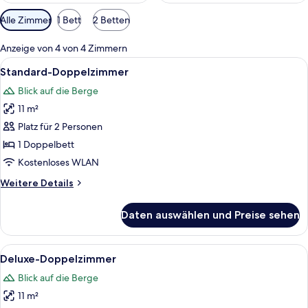
Verfügbare
Alle Zimmer
1 Bett
2 Betten
Filter
für
Anzeige von 4 von 4 Zimmern
Zimmer
Alle
Ein Doppelbett mit Holz-Kopfteil, ein
8
Standard-Doppelzimmer
Fotos
Blick auf die Berge
für
11 m²
Standard-
Doppelzimmer
Platz für 2 Personen
anzeigen
1 Doppelbett
Kostenloses WLAN
Weitere
Weitere Details
Details
für
Daten auswählen und Preise sehen
Standard-
Doppelzimmer
Alle
Ein Schlafzimmer mit einem großen Be
12
Deluxe-Doppelzimmer
Fotos
Blick auf die Berge
für
11 m²
Deluxe-