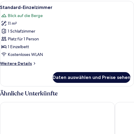
Alle
Standard-Einzelzimmer | Schreibtisch
12
Standard-Einzelzimmer
Fotos
Blick auf die Berge
für
11 m²
Standard-
Einzelzimmer
1 Schlafzimmer
anzeigen
Platz für 1 Person
1 Einzelbett
Kostenloses WLAN
Weitere
Weitere Details
Details
für
Daten auswählen und Preise sehen
Standard-
Einzelzimmer
Ähnliche Unterkünfte
Dormio Resort Obertraun
HOMEBO