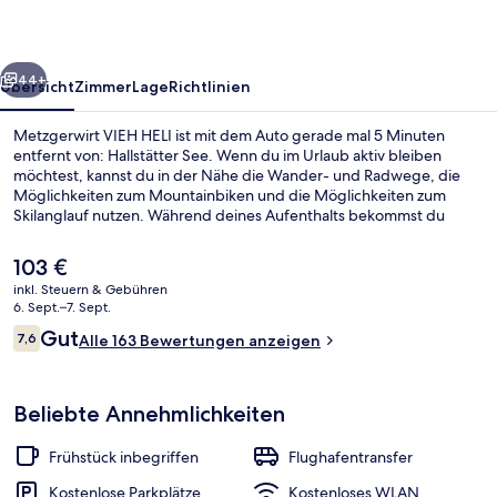
rück
Weiter
44+
Übersicht
Zimmer
Lage
Richtlinien
Metzgerwirt VIEH HELI ist mit dem Auto gerade mal 5 Minuten
entfernt von: Hallstätter See. Wenn du im Urlaub aktiv bleiben
möchtest, kannst du in der Nähe die Wander- und Radwege, die
Möglichkeiten zum Mountainbiken und die Möglichkeiten zum
Skilanglauf nutzen. Während deines Aufenthalts bekommst du
gratis WLAN, Parkplätze ohne Service und täglich von 07:30 Uhr bis
11:00 Uhr großes Frühstück. Weitere Highlights sind eine Terrasse
Der
103 €
und ein Garten.
aktuelle
inkl. Steuern & Gebühren
Preis
6. Sept.–7. Sept.
Außenbereich
beträgt
Bewertungen
Gut
7,6
Alle 163 Bewertungen anzeigen
103 €.
7,6 von 10.
Beliebte Annehmlichkeiten
Frühstück inbegriffen
Flughafentransfer
Kostenlose Parkplätze
Kostenloses WLAN