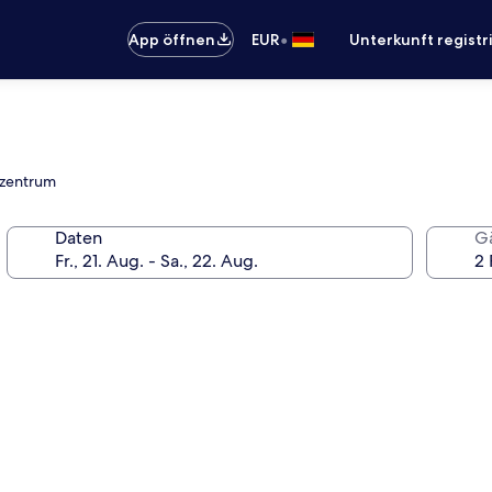
•
App öffnen
EUR
Unterkunft registr
nzzentrum
Daten
G