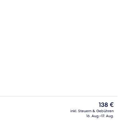
io
Rezeption
Der
138 €
aktuelle
inkl. Steuern & Gebühren
Preis
16. Aug.–17. Aug.
eich
Rezeption
beträgt
138 €.