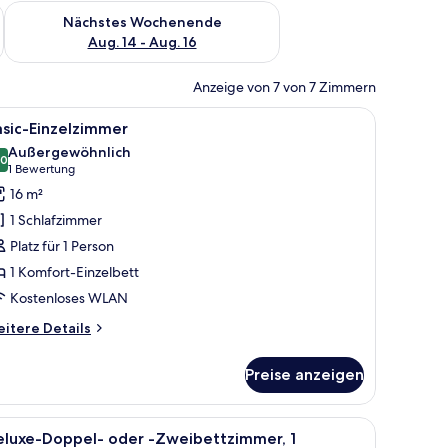
es Wochenende, Aug. 7 - Aug. 9.
Überprüfe die Verfügbarkeit für nächstes Wochenende, Aug. 1
Nächstes Wochenende
Aug. 14 - Aug. 16
Anzeige von 7 von 7 Zimmern
em Tisch und Fenster.
le
Ein Hotelzimmer mit Bett, Stuhl, kleinem Tisch
12
sic-Einzelzimmer
otos
Außergewöhnlich
ür
,0
10,0 von 10
(1
1 Bewertung
asic-
Bewertung)
16 m²
inzelzimmer
1 Schlafzimmer
nzeigen
Platz für 1 Person
1 Komfort-Einzelbett
Kostenloses WLAN
itere
itere Details
tails
r
Preise anzeigen
sic-
nzelzimmer
Schreibtisch, Verdunkelungsvorhänge
le
Hochwertige Bettwaren, Zimmersafe, Schreib
3
eluxe-Doppel- oder -Zweibettzimmer, 1