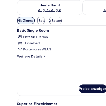
Überprüfe die Verfügbarkeit für heute Nacht, Aug. 7
Überprüfe die
Heute Nacht
Aug. 7 - Aug. 8
A
Verfügbare
Alle Zimmer
1 Bett
2 Betten
Filter
Alle
Ein Hotelzimmer mit Bett, Stuhl
für
7
Basic Single Room
Fotos
Zimmer
Platz für 1 Person
für
1 Einzelbett
Basic
Single
Kostenloses WLAN
Room
Weitere
Weitere Details
anzeigen
Details
für
Basic
Single
Room
Preise anzeige
Alle
Superior-Einzelzimmer | Hoch
1
Superior-Einzelzimmer