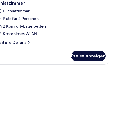
otos
chlafzimmer
ür
1 Schlafzimmer
eluxe-
Platz für 2 Personen
oppel-
2 Komfort-Einzelbetten
der
Kostenloses WLAN
weibettzimmer,
itere
itere Details
tails
r
chlafzimmer
Preise anzeigen
luxe-
nzeigen
ppel-
er
eibettzimmer,
hlafzimmer