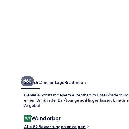
63+
Übersicht
Zimmer
Lage
Richtlinien
Genieße Schlitz mit einem Aufenthalt im Hotel Vorderbur
einem Drink in der Bar/Lounge ausklingen lassen. Eine Sna
Angebot.
Bewertungen
Wunderbar
9,2
9,2 von 10.
Alle 82 Bewertungen anzeigen