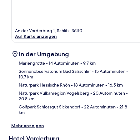
An der Vorderburg 1, Schlitz, 36110
Auf Karte anzeigen
In der Umgebung
Mariengrotte
- 14 Autominuten
- 9.7 km
Sonnenobservatorium Bad Salzschlirf
- 15 Autominuten
-
10.7 km
Kar
Naturpark Hessische Rhön
- 18 Autominuten
- 16.5 km
Naturpark Vulkanregion Vogelsberg
- 20 Autominuten
-
20.8 km
Golfpark Schlossgut Sickendorf
- 22 Autominuten
- 21.8
km
Mehr anzeigen
Hotel Vorderburg