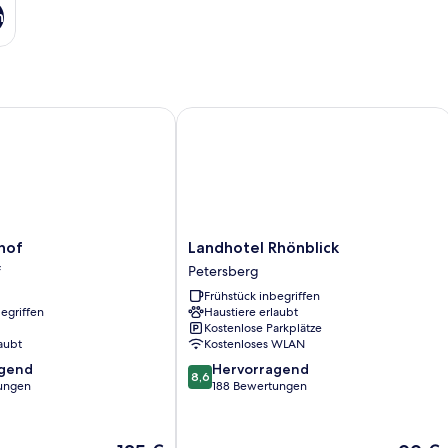
n
f
Landhotel Rhönblick
Landhotel
hof
Landhotel Rhönblick
Rhönblick
f
Petersberg
Petersberg
Frühstück inbegriffen
egriffen
Haustiere erlaubt
Kostenlose Parkplätze
aubt
Kostenloses WLAN
8.6
agend
Hervorragend
8,6
von
ungen
188 Bewertungen
10,
,
Hervorragend,
188