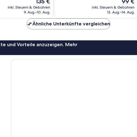
Der
Der
135 €
99 €
Bewertungen
Preis
Preis
inkl. Steuern & Gebühren
inkl. Steuern & Gebühren
beträgt
beträgt
9. Aug.–10. Aug.
13. Aug.–14. Aug.
135 €
99 €
Ähnliche Unterkünfte vergleichen
te und Vorteile anzuzeigen. Mehr