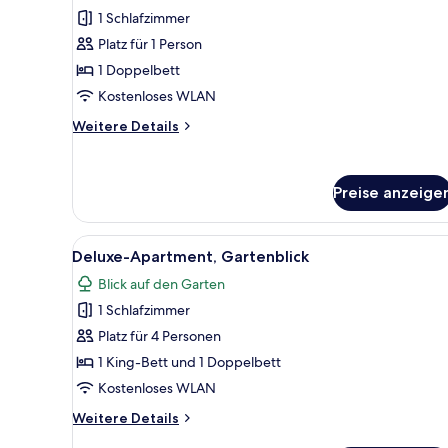
Fotos
1 Schlafzimmer
für
Platz für 1 Person
Superior-
Einzelzimmer
1 Doppelbett
anzeigen
Kostenloses WLAN
Weitere
Weitere Details
Details
für
Superior-
Preise anzeige
Einzelzimmer
Alle
Hochwertige Bettwaren, Zimme
3
Deluxe-Apartment, Gartenblick
Fotos
Blick auf den Garten
für
1 Schlafzimmer
Deluxe-
Apartment,
Platz für 4 Personen
Gartenblick
1 King-Bett und 1 Doppelbett
anzeigen
Kostenloses WLAN
Weitere
Weitere Details
Details