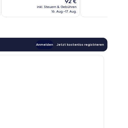
Der
92 €
Bewertungen
Bewertungen
Preis
inkl. Steuern & Gebühren
inkl. S
beträgt
16. Aug.–17. Aug.
92 €
Anmelden
Jetzt kostenlos registrieren