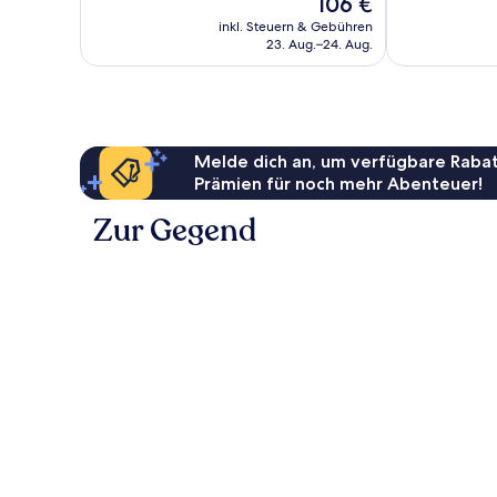
Der
106 €
Wunderbar,
Bewertungen
Preis
74
inkl. Steuern & Gebühren
beträgt
23. Aug.–24. Aug.
Bewertungen
106 €
Melde dich an, um verfügbare Rabat
Prämien für noch mehr Abenteuer!
Zur Gegend