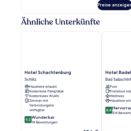
für
Preise anzeige
Deluxe-
Apartment,
Gartenblick
Ähnliche Unterkünfte
Hotel Schachtenburg
Hotel Badeho
Hotel
Hotel
Hotel Schachtenburg
Hotel Bade
Schachtenburg
Badehof
Schlitz
Bad Salzschlir
Schlitz
Bad
Haustiere erlaubt
Pool
Salzschlirf
Kostenlose Parkplätze
Frühstück inb
Kostenloses WLAN
Wellness
Zimmer mit
Haustiere erl
Verbindungstür
8.8
Hervorr
verfügbar
8,8
von
214 Bewert
9.2
Wunderbar
10,
9,2
von
74 Bewertungen
Hervorragend
10,
214