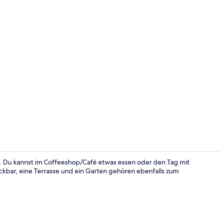
Terrasse/Pat
g. Du kannst im Coffeeshop/Café etwas essen oder den Tag mit
ckbar, eine Terrasse und ein Garten gehören ebenfalls zum
Eingangsber