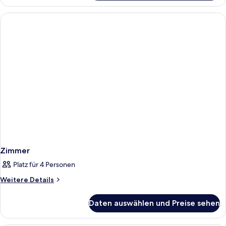
Doppelzimmer
Zimmer
Platz für 4 Personen
Weitere
Weitere Details
Details
für
Daten auswählen und Preise sehen
Zimmer