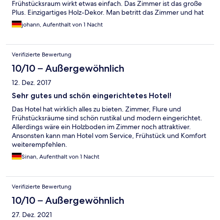
Frühstücksraum wirkt etwas einfach. Das Zimmer ist das große
Plus. Einzigartiges Holz-Dekor. Man betritt das Zimmer und hat
ein "Wald-Gefühl"; es riecht auch nach Holz. Wirklich
johann, Aufenthalt von 1 Nacht
empfehlenswert. Der Ort hat ein nettes und lebhaftes Zentrum.
Für unseren Zweck (1 Nacht auf der Durchreise) also alles in
Allem hervorragend geeignet. Man kann zu Fuß vom Hotel ins
Verifizierte Bewertung
Zentrum, und dennoch liegt das Quartier sehr ruhig.
10/10 – Außergewöhnlich
12. Dez. 2017
Sehr gutes und schön eingerichtetes Hotel!
Das Hotel hat wirklich alles zu bieten. Zimmer, Flure und
Frühstücksräume sind schön rustikal und modern eingerichtet.
Allerdings wäre ein Holzboden im Zimmer noch attraktiver.
Ansonsten kann man Hotel vom Service, Frühstück und Komfort
weiterempfehlen.
Sinan, Aufenthalt von 1 Nacht
Verifizierte Bewertung
10/10 – Außergewöhnlich
27. Dez. 2021