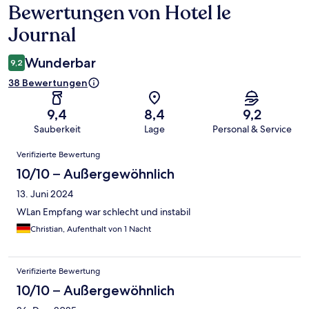
Bewertungen von Hotel le
Bewertungen
Journal
Wunderbar
9,2
38 Bewertungen
9,4
8,4
9,2
Sauberkeit
Lage
Personal & Service
Bewertungen
Verifizierte Bewertung
10/10 – Außergewöhnlich
13. Juni 2024
WLan Empfang war schlecht und instabil
Christian, Aufenthalt von 1 Nacht
Verifizierte Bewertung
10/10 – Außergewöhnlich