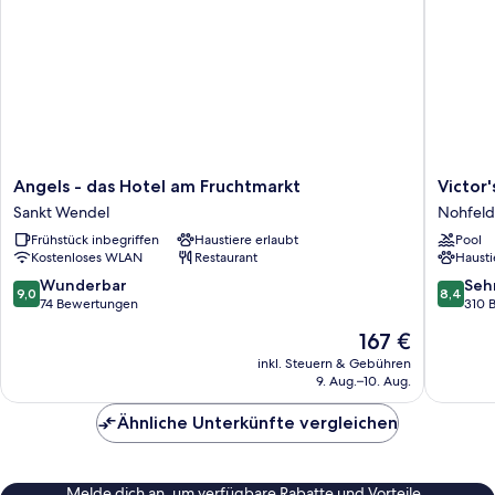
Angels
Victor's
Angels - das Hotel am Fruchtmarkt
Victor
-
Seehote
Sankt Wendel
Nohfel
das
Weingär
Frühstück inbegriffen
Haustiere erlaubt
Pool
Hotel
Nohfeld
Kostenloses WLAN
Restaurant
Hausti
am
Bosen
Fruchtmarkt
9.0
8.4
Wunderbar
Seh
9,0
8,4
Sankt
von
von
74 Bewertungen
310 
Wendel
10,
10,
Der
167 €
Wunderbar,
Sehr
Preis
74
gut,
inkl. Steuern & Gebühren
beträgt
9. Aug.–10. Aug.
Bewertungen
310
167 €
Bewert
Ähnliche Unterkünfte vergleichen
Melde dich an, um verfügbare Rabatte und Vorteile