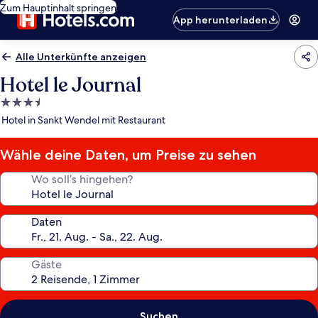
Zum Hauptinhalt springen
App herunterladen
Alle Unterkünfte anzeigen
Hotel le Journal
3.5-
Sterne-
Hotel in Sankt Wendel mit Restaurant
Unterkunft
Wähle deine Daten, um Preise zu sehen
Wo soll’s hingehen?
Daten
Gäste
Suchen