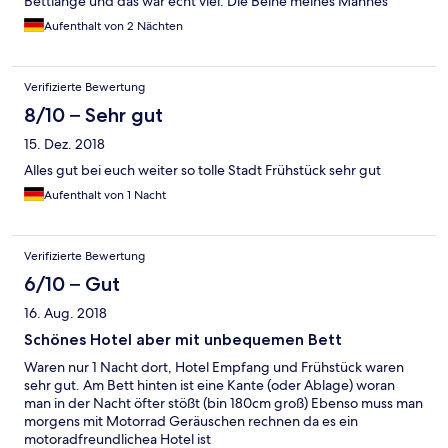
Bettlänge und das war echt viel. Die Beine meines Mannes
schauten über das Bett hinaus das war nicht sehr bequem.
Aufenthalt von 2 Nächten
Verifizierte Bewertung
8/10 – Sehr gut
15. Dez. 2018
Alles gut bei euch weiter so tolle Stadt Frühstück sehr gut
Aufenthalt von 1 Nacht
Verifizierte Bewertung
6/10 – Gut
16. Aug. 2018
Schönes Hotel aber mit unbequemen Bett
Waren nur 1 Nacht dort, Hotel Empfang und Frühstück waren
sehr gut. Am Bett hinten ist eine Kante (oder Ablage) woran
man in der Nacht öfter stößt (bin 180cm groß) Ebenso muss man
morgens mit Motorrad Geräuschen rechnen da es ein
motoradfreundlichea Hotel ist