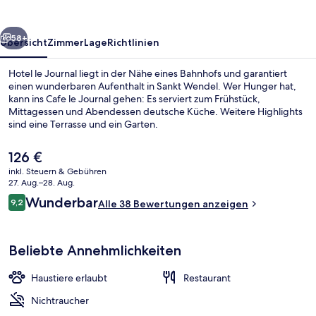
rück
Weiter
58+
Übersicht
Zimmer
Lage
Richtlinien
Hotel le Journal liegt in der Nähe eines Bahnhofs und garantiert
einen wunderbaren Aufenthalt in Sankt Wendel. Wer Hunger hat,
kann ins Cafe le Journal gehen: Es serviert zum Frühstück,
Mittagessen und Abendessen deutsche Küche. Weitere Highlights
sind eine Terrasse und ein Garten.
Der
126 €
aktuelle
inkl. Steuern & Gebühren
Preis
27. Aug.–28. Aug.
Frühstück, Mittagessen und Abendes
beträgt
Bewertungen
Wunderbar
9,2
Alle 38 Bewertungen anzeigen
126 €.
9,2 von 10.
Beliebte Annehmlichkeiten
Haustiere erlaubt
Restaurant
Nichtraucher