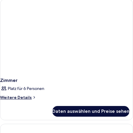
Zimmer
Platz für 6 Personen
Weitere
Weitere Details
Details
für
Daten auswählen und Preise sehen
Zimmer