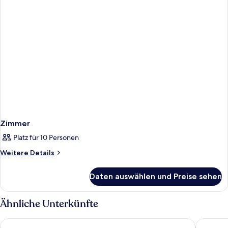
Zimmer
Platz für 10 Personen
Weitere
Weitere Details
Details
für
Daten auswählen und Preise sehen
Zimmer
Ähnliche Unterkünfte
Angels - das Hotel am Fruchtmarkt
Victor's