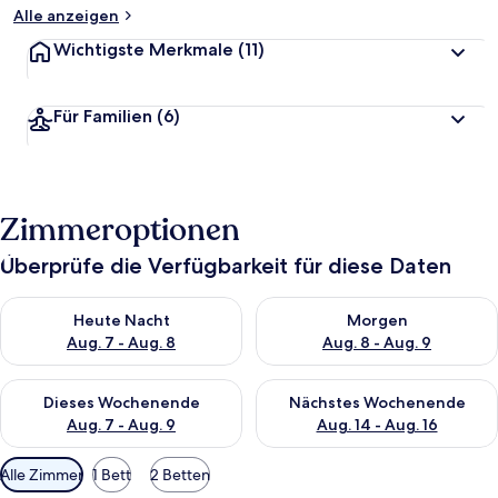
Alle anzeigen
Wichtigste Merkmale
(11)
Für Familien
(6)
Zimmeroptionen
Überprüfe die Verfügbarkeit für diese Daten
Überprüfe die Verfügbarkeit für heute Nacht, Aug. 7 - Aug. 8.
Überprüfe die Verfügbarkeit f
Heute Nacht
Morgen
Aug. 7 - Aug. 8
Aug. 8 - Aug. 9
Überprüfe die Verfügbarkeit für dieses Wochenende, Aug. 7 - 
Überprüfe die Verfügbarkeit f
Dieses Wochenende
Nächstes Wochenende
Aug. 7 - Aug. 9
Aug. 14 - Aug. 16
Verfügbare
Alle Zimmer
1 Bett
2 Betten
Filter