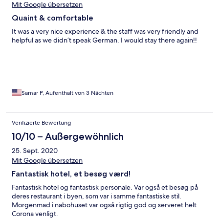
Mit Google übersetzen
Quaint & comfortable
It was a very nice experience & the staff was very friendly and
helpful as we didn’t speak German. I would stay there again!!
Samar P, Aufenthalt von 3 Nächten
Verifizierte Bewertung
10/10 – Außergewöhnlich
25. Sept. 2020
Mit Google übersetzen
Fantastisk hotel, et besøg værd!
Fantastisk hotel og fantastisk personale. Var også et besøg på
deres restaurant i byen, som var i samme fantastiske stil.
Morgenmad i nabohuset var også rigtig god og serveret helt
Corona venligt.