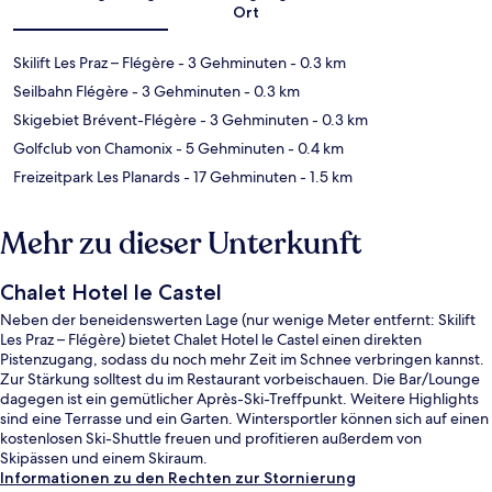
Ort
Skilift Les Praz – Flégère
- 3 Gehminuten
- 0.3 km
Seilbahn Flégère
- 3 Gehminuten
- 0.3 km
Skigebiet Brévent-Flégère
- 3 Gehminuten
- 0.3 km
Golfclub von Chamonix
- 5 Gehminuten
- 0.4 km
Freizeitpark Les Planards
- 17 Gehminuten
- 1.5 km
Mehr zu dieser Unterkunft
Chalet Hotel le Castel
Neben der beneidenswerten Lage (nur wenige Meter entfernt: Skilift
Les Praz – Flégère) bietet Chalet Hotel le Castel einen direkten
Pistenzugang, sodass du noch mehr Zeit im Schnee verbringen kannst.
Zur Stärkung solltest du im Restaurant vorbeischauen. Die Bar/Lounge
dagegen ist ein gemütlicher Après-Ski-Treffpunkt. Weitere Highlights
sind eine Terrasse und ein Garten. Wintersportler können sich auf einen
kostenlosen Ski-Shuttle freuen und profitieren außerdem von
Skipässen und einem Skiraum.
Informationen zu den Rechten zur Stornierung