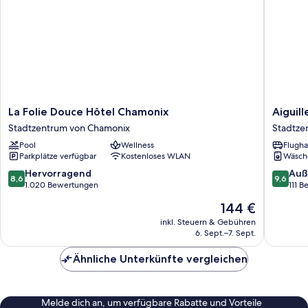
La
Aiguille
La Folie Douce Hôtel Chamonix
Aiguill
Folie
Verte
Stadtzentrum von Chamonix
Stadtze
Douce
&
Pool
Wellness
Flugha
Hôtel
spa
Parkplätze verfügbar
Kostenloses WLAN
Wäsch
Chamonix
Stadtze
Stadtzentrum
von
8.6
9.6
Hervorragend
Auß
8,6
9,6
von
Chamon
von
von
1.020 Bewertungen
111 
Chamonix
10,
10,
Der
144 €
Hervorragend,
Außerge
Preis
1.020
111
inkl. Steuern & Gebühren
beträgt
6. Sept.–7. Sept.
Bewertungen
Bewert
144 €
Ähnliche Unterkünfte vergleichen
Melde dich an, um verfügbare Rabatte und Vorteile