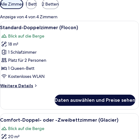
Verfügbare
Alle Zimmer
1 Bett
2 Betten
Filter
für
Anzeige von 4 von 4 Zimmern
Zimmer
Alle
Ein ordentlich bezogenes Bett mit zwe
5
Standard-Doppelzimmer (Flocon)
Fotos
Blick auf die Berge
für
18 m²
Standard-
Doppelzimmer
1 Schlafzimmer
(Flocon)
Platz für 2 Personen
anzeigen
1 Queen-Bett
Kostenloses WLAN
Weitere
Weitere Details
Details
für
Daten auswählen und Preise sehen
Standard-
Doppelzimmer
(Flocon)
Alle
Comfort-Doppel- oder -Zweibettzimmer 
7
Comfort-Doppel- oder -Zweibettzimmer (Glacier)
Fotos
Blick auf die Berge
für
20 m²
Comfort-