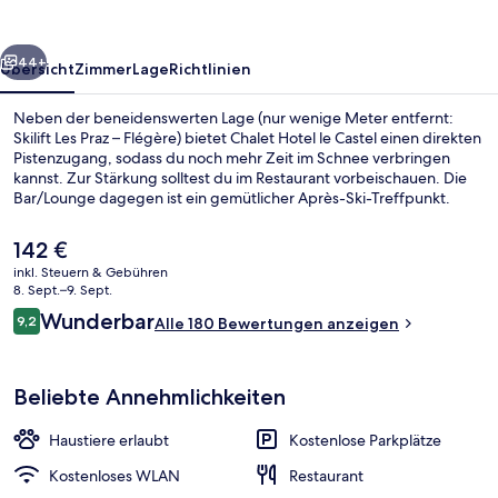
rück
Weiter
44+
Übersicht
Zimmer
Lage
Richtlinien
Neben der beneidenswerten Lage (nur wenige Meter entfernt:
Skilift Les Praz – Flégère) bietet Chalet Hotel le Castel einen direkten
Pistenzugang, sodass du noch mehr Zeit im Schnee verbringen
kannst. Zur Stärkung solltest du im Restaurant vorbeischauen. Die
Bar/Lounge dagegen ist ein gemütlicher Après-Ski-Treffpunkt.
Weitere Highlights sind eine Terrasse und ein Garten.
Wintersportler können sich auf einen kostenlosen Ski-Shuttle
Der
142 €
freuen und profitieren außerdem von Skipässen und einem
aktuelle
inkl. Steuern & Gebühren
Skiraum.
Preis
8. Sept.–9. Sept.
Blick von der Unterkunft
beträgt
Bewertungen
Wunderbar
9,2
Alle 180 Bewertungen anzeigen
142 €.
9,2 von 10.
Beliebte Annehmlichkeiten
Haustiere erlaubt
Kostenlose Parkplätze
Kostenloses WLAN
Restaurant