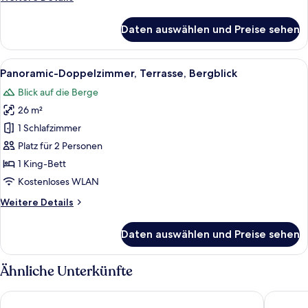
(Cristal)
Details
anzeigen
für
Daten auswählen und Preise sehen
Superior-
Doppel-
oder
Alle
Ein Schlafzimmer mit einem Bett, eine
4
-
Panoramic-Doppelzimmer, Terrasse, Bergblick
Fotos
Zweibettzimmer,
Blick auf die Berge
Balkon,
für
Bergblick
26 m²
Panoramic-
(Cristal)
Doppelzimmer,
1 Schlafzimmer
Terrasse,
Platz für 2 Personen
Bergblick
1 King-Bett
anzeigen
Kostenloses WLAN
Weitere
Weitere Details
Details
für
Daten auswählen und Preise sehen
Panoramic-
Doppelzimmer,
Terrasse,
Ähnliche Unterkünfte
Bergblick
La Folie Douce Hôtel Chamonix
Aiguille 