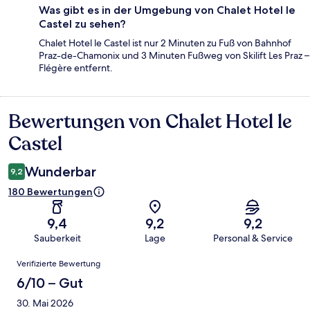
Was gibt es in der Umgebung von Chalet Hotel le
Castel zu sehen?
Chalet Hotel le Castel ist nur 2 Minuten zu Fuß von Bahnhof
Praz-de-Chamonix und 3 Minuten Fußweg von Skilift Les Praz –
Flégère entfernt.
Bewertungen von Chalet Hotel le
Bewertungen
Castel
Wunderbar
9,2
180 Bewertungen
9,4
9,2
9,2
Sauberkeit
Lage
Personal & Service
Bewertungen
Verifizierte Bewertung
6/10 – Gut
30. Mai 2026