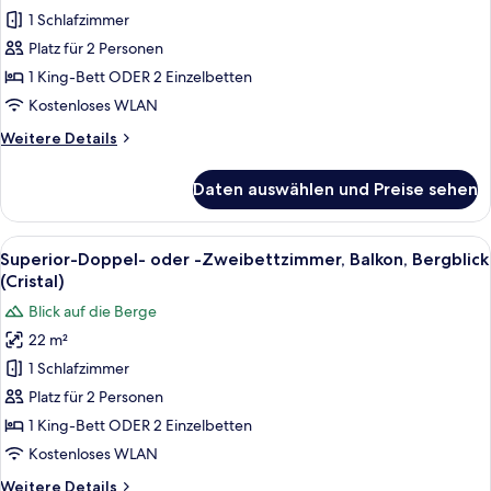
Doppel-
1 Schlafzimmer
oder
Platz für 2 Personen
-
1 King-Bett ODER 2 Einzelbetten
Zweibettzimmer
Kostenloses WLAN
(Glacier)
Weitere
Weitere Details
anzeigen
Details
für
Daten auswählen und Preise sehen
Comfort-
Doppel-
oder
Alle
Ein Hotelzimmer mit einem großen Bett
8
-
Superior-Doppel- oder -Zweibettzimmer, Balkon, Bergblick
Fotos
Zweibettzimmer
(Cristal)
(Glacier)
für
Blick auf die Berge
Superior-
22 m²
Doppel-
1 Schlafzimmer
oder
-
Platz für 2 Personen
Zweibettzimmer,
1 King-Bett ODER 2 Einzelbetten
Balkon,
Kostenloses WLAN
Bergblick
Weitere
Weitere Details