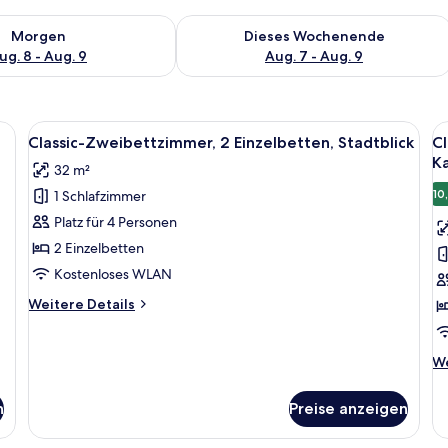
 - Aug. 8.
 Verfügbarkeit für morgen, Aug. 8 - Aug. 9.
Überprüfe die Verfügbarkeit für dies
Morgen
Dieses Wochenende
ug. 8 - Aug. 9
Aug. 7 - Aug. 9
en mit Memory-Foam-Matratzen, Zimmersafe
Alle
Hochwertige Bettwaren, Betten mit
Al
7
Classic-Zweibettzimmer, 2 Einzelbetten, Stadtblick
Cl
Fotos
F
K
32 m²
für
f
10
1 Schlafzimmer
Classic-
Cl
Zweibettzimmer,
Z
Platz für 4 Personen
2 Einzelbetten,
2
2 Einzelbetten
Stadtblick
(P
Kostenloses WLAN
anzeigen
K
Weitere
Weitere Details
V
Details
a
für
Classic-
We
We
Zweibettzimmer,
De
2 Einzelbetten,
fü
n
Preise anzeigen
Stadtblick
Cl
Zw