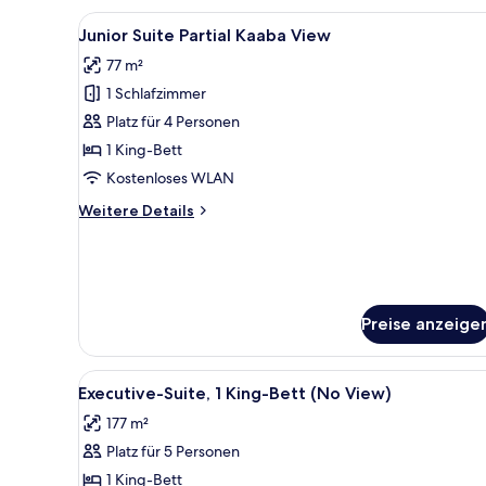
(Haram
Alle
Ein Hotelzimmer mit großem Fen
8
View)
Junior Suite Partial Kaaba View
Fotos
77 m²
für
1 Schlafzimmer
Junior
Suite
Platz für 4 Personen
Partial
1 King-Bett
Kaaba
Kostenloses WLAN
View
Weitere
Weitere Details
anzeigen
Details
für
Junior
Suite
Partial
Preise anzeige
Kaaba
View
Alle
Ein Hotelzimmer mit einem groß
18
Executive-Suite, 1 King-Bett (No View)
Fotos
177 m²
für
Platz für 5 Personen
Executive-
Suite,
1 King-Bett