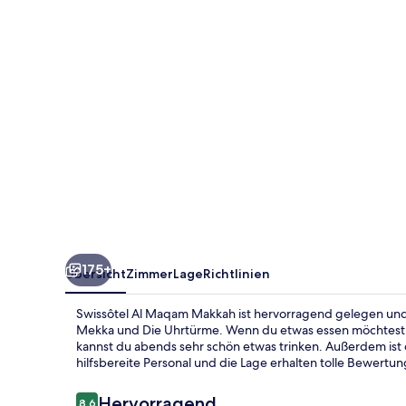
175+
Übersicht
Zimmer
Lage
Richtlinien
Swissôtel Al Maqam Makkah ist hervorragend gelegen und
Mekka und Die Uhrtürme. Wenn du etwas essen möchtest, 
kannst du abends sehr schön etwas trinken. Außerdem ist 
hilfsbereite Personal und die Lage erhalten tolle Bewert
Bewertungen
Hervorragend
8,6