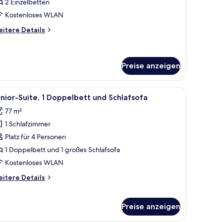
2 Einzelbetten
nzeigen
Kostenloses WLAN
itere
itere Details
tails
r
assic-
mmer,
Preise anzeigen
Einzelbetten
 Couch, einem Couchtisch und Blick auf die Stadt.
le
Ein Hotelzimmer mit einem großen Bett, einem
6
nior-Suite, 1 Doppelbett und Schlafsofa
otos
77 m²
ür
1 Schlafzimmer
unior-
ite,
Platz für 4 Personen
 Doppelbett
1 Doppelbett und 1 großes Schlafsofa
nd
Kostenloses WLAN
chlafsofa
itere
itere Details
nzeigen
tails
r
nior-
Preise anzeigen
ite,
Doppelbett