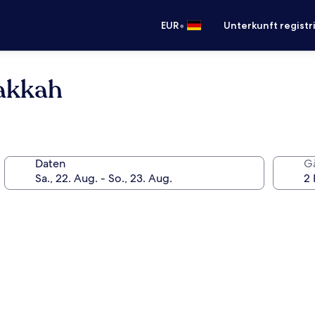
•
EUR
Unterkunft registr
akkah
Daten
G