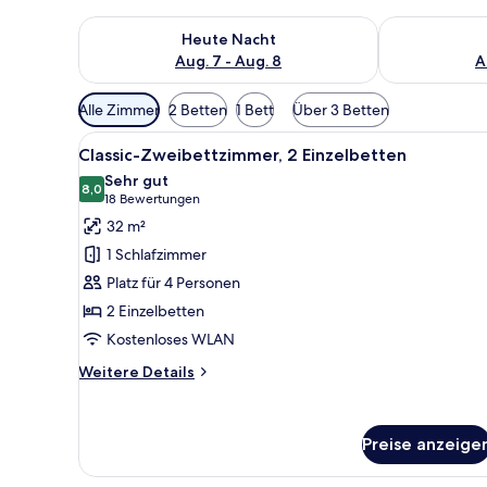
Überprüfe die Verfügbarkeit für heute Nacht, Aug. 7
Überprüfe die
Heute Nacht
Aug. 7 - Aug. 8
A
Verfügbare
Alle Zimmer
2 Betten
1 Bett
Über 3 Betten
Filter
Alle
Hochwertige Bettwaren, Bett
für
7
Classic-Zweibettzimmer, 2 Einzelbetten
Fotos
Zimmer
Sehr gut
für
8,0
8,0 von 10
(18
18 Bewertungen
Classic-
Bewertungen)
32 m²
Zweibettzimmer,
1 Schlafzimmer
2 Einzelbetten
Platz für 4 Personen
anzeigen
2 Einzelbetten
Kostenloses WLAN
Weitere
Weitere Details
Details
für
Classic-
Preise anzeige
Zweibettzimmer,
2 Einzelbetten