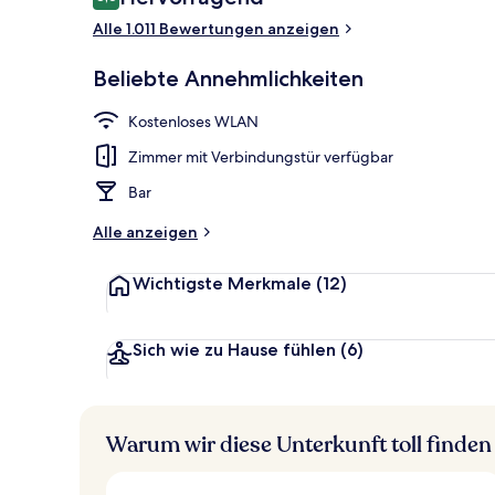
8,6 von 10.
Alle 1.011 Bewertungen anzeigen
Tägliches Fr
Beliebte Annehmlichkeiten
Kostenloses WLAN
Zimmer mit Verbindungstür verfügbar
Bar
Alle anzeigen
Wichtigste Merkmale
(12)
Sich wie zu Hause fühlen
(6)
Warum wir diese Unterkunft toll finden