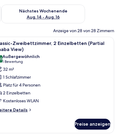
es Wochenende, Aug. 7 - Aug. 9.
Überprüfe die Verfügbarkeit für nächstes Wochenende, Aug. 1
Nächstes Wochenende
Aug. 14 - Aug. 16
Anzeige von 28 von 28 Zimmern
 Memory-Foam-Matratzen, Zimmersafe
le
Hochwertige Bettwaren, Betten mit Memory
7
assic-Zweibettzimmer, 2 Einzelbetten (Partial
otos
aaba View)
ür
Außergewöhnlich
,0
assic-
10,0 von 10
(1
1 Bewertung
weibettzimmer,
Bewertung)
32 m²
 Einzelbetten
1 Schlafzimmer
artial
Platz für 4 Personen
aaba
2 Einzelbetten
iew)
Kostenloses WLAN
nzeigen
itere
itere Details
tails
r
Preise anzeigen
assic-
eibettzimmer,