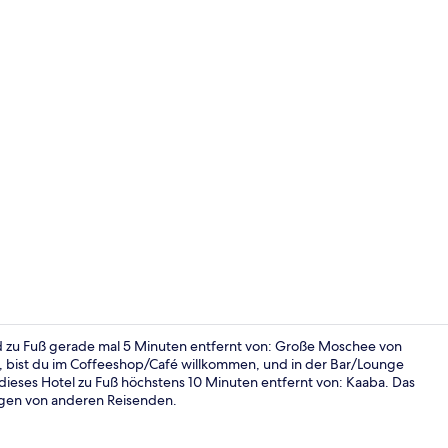
Executive-Su
 zu Fuß gerade mal 5 Minuten entfernt von: Große Moschee von
bist du im Coffeeshop/Café willkommen, und in der Bar/Lounge
dieses Hotel zu Fuß höchstens 10 Minuten entfernt von: Kaaba. Das
55-Zoll-Smar
ungen von anderen Reisenden.