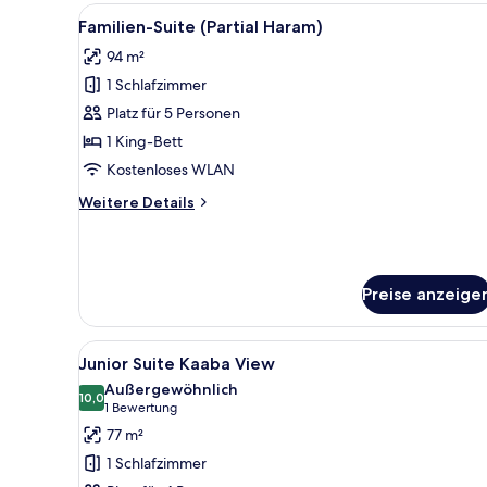
Alle
Ein Hotelzimmer mit Essbereich
7
Familien-Suite (Partial Haram)
Fotos
94 m²
für
1 Schlafzimmer
Familien-
Suite
Platz für 5 Personen
(Partial
1 King-Bett
Haram)
Kostenloses WLAN
anzeigen
Weitere
Weitere Details
Details
für
Familien-
Suite
Preise anzeige
(Partial
Haram)
Alle
Ein Hotelzimmer mit großem Fen
16
Junior Suite Kaaba View
Fotos
Außergewöhnlich
für
10,0
10,0 von 10
(1
1 Bewertung
Junior
Bewertung)
77 m²
Suite
1 Schlafzimmer
Kaaba