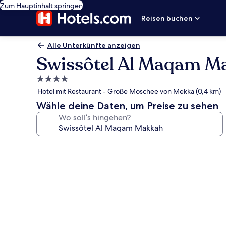
Zum Hauptinhalt springen
Reisen buchen
Alle Unterkünfte anzeigen
Swissôtel Al Maqam M
4.0-
Sterne-
Hotel mit Restaurant - Große Moschee von Mekka (0,4 km)
Unterkunft
Wähle deine Daten, um Preise zu sehen
Wo soll’s hingehen?
Fotogalerie
von
Swissôtel
Al
Maqam
Makkah