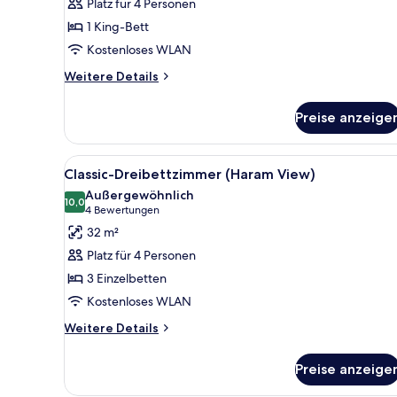
Platz für 4 Personen
View
1 King-Bett
anzeigen
Kostenloses WLAN
Weitere
Weitere Details
Details
für
Preise anzeige
Junior
Suite
Kaaba
Alle
Hochwertige Bettwaren, Bett
7
View
Classic-Dreibettzimmer (Haram View)
Fotos
Außergewöhnlich
für
10,0
10,0 von 10
(4
4 Bewertungen
Classic-
Bewertungen)
32 m²
Dreibettzimmer
Platz für 4 Personen
(Haram
3 Einzelbetten
View)
Kostenloses WLAN
anzeigen
Weitere
Weitere Details
Details
für
Preise anzeige
Classic-
Dreibettzimmer