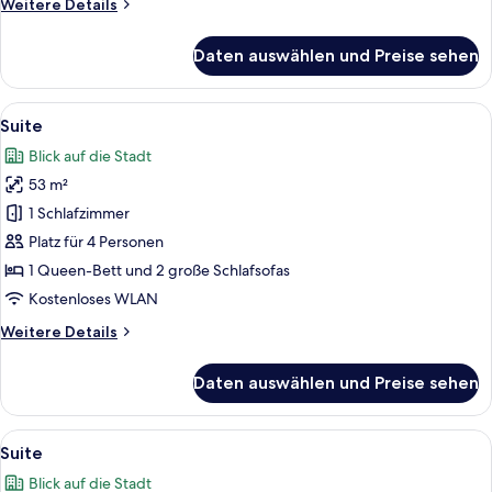
Weitere
Weitere Details
Details
für
Daten auswählen und Preise sehen
Suite
Alle
Ein Wohnzimmer mit Sofa, Sesseln, Ess
8
Suite
Fotos
Blick auf die Stadt
für
53 m²
Suite
anzeigen
1 Schlafzimmer
Platz für 4 Personen
1 Queen-Bett und 2 große Schlafsofas
Kostenloses WLAN
Weitere
Weitere Details
Details
für
Daten auswählen und Preise sehen
Suite
Alle
Ein Essbereich mit Korbstühlen, eine
8
Suite
Fotos
Blick auf die Stadt
für