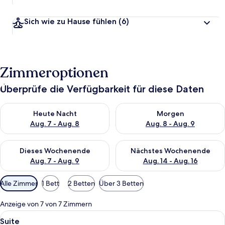
Sich wie zu Hause fühlen
(6)
Zimmeroptionen
Überprüfe die Verfügbarkeit für diese Daten
Überprüfe die Verfügbarkeit für heute Nacht, Aug. 7 - Aug. 8.
Überprüfe die Verfügbarkeit f
Heute Nacht
Morgen
Aug. 7 - Aug. 8
Aug. 8 - Aug. 9
Überprüfe die Verfügbarkeit für dieses Wochenende, Aug. 7 - 
Überprüfe die Verfügbarkeit f
Dieses Wochenende
Nächstes Wochenende
Aug. 7 - Aug. 9
Aug. 14 - Aug. 16
Verfügbare
Alle Zimmer
1 Bett
2 Betten
Über 3 Betten
Filter
für
Anzeige von 7 von 7 Zimmern
Zimmer
Alle
Ein Essbereich mit Korbstühlen, einem
12
Suite