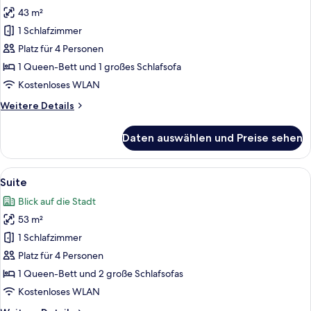
43 m²
Suite
anzeigen
1 Schlafzimmer
Platz für 4 Personen
1 Queen-Bett und 1 großes Schlafsofa
Kostenloses WLAN
Weitere
Weitere Details
Details
für
Daten auswählen und Preise sehen
Suite
Alle
Suite | Allergikerbettwaren, Bügelei
8
Suite
Fotos
Blick auf die Stadt
für
53 m²
Suite
anzeigen
1 Schlafzimmer
Platz für 4 Personen
1 Queen-Bett und 2 große Schlafsofas
Kostenloses WLAN