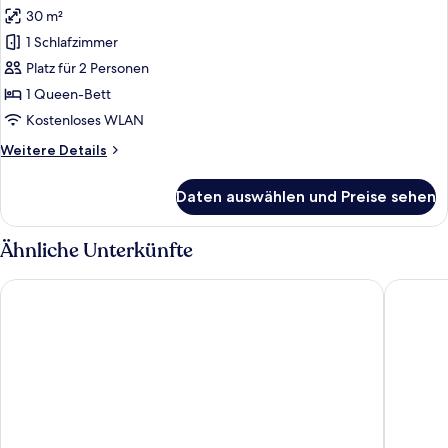
30 m²
Studio
anzeigen
1 Schlafzimmer
Platz für 2 Personen
1 Queen-Bett
Kostenloses WLAN
Weitere
Weitere Details
Details
für
Daten auswählen und Preise sehen
Studio
Ähnliche Unterkünfte
Best Western Hotel Schlossmuehle
Regiohot