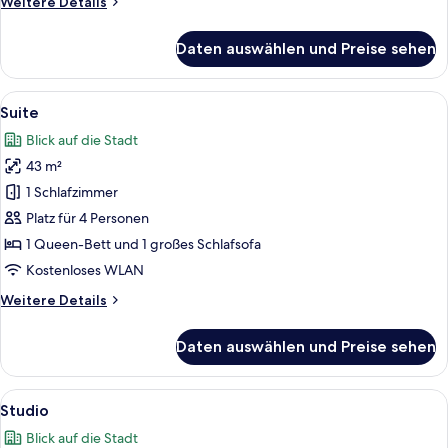
Weitere
Weitere Details
Details
für
Daten auswählen und Preise sehen
Suite
Alle
Suite | Wohnbereich | 80-cm-Fernsehe
10
Suite
Fotos
Blick auf die Stadt
für
43 m²
Suite
anzeigen
1 Schlafzimmer
Platz für 4 Personen
1 Queen-Bett und 1 großes Schlafsofa
Kostenloses WLAN
Weitere
Weitere Details
Details
für
Daten auswählen und Preise sehen
Suite
Alle
Studio | Allergikerbettwaren, Bügele
14
Studio
Fotos
Blick auf die Stadt
für