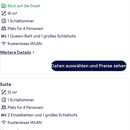
Fotos
Blick auf die Stadt
für
41 m²
Suite
anzeigen
1 Schlafzimmer
Platz für 4 Personen
1 Queen-Bett und 1 großes Schlafsofa
Kostenloses WLAN
Weitere
Weitere Details
Details
für
Daten auswählen und Preise sehen
Suite
Alle
Eine moderne Küche mit hellen Holzsch
7
Suite
Fotos
51 m²
für
1 Schlafzimmer
Suite
anzeigen
Platz für 4 Personen
2 Einzelbetten und 1 großes Schlafsofa
Kostenloses WLAN