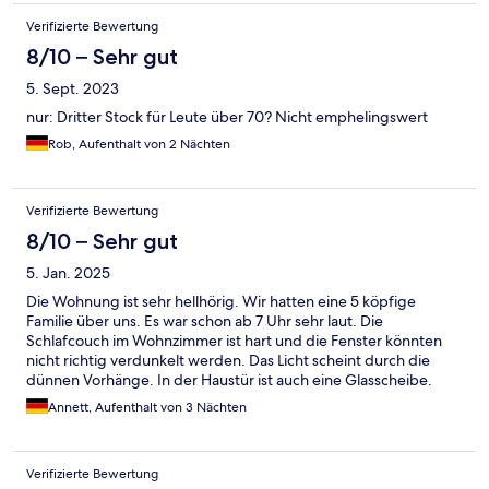
Verifizierte Bewertung
8/10 – Sehr gut
5. Sept. 2023
nur: Dritter Stock für Leute über 70? Nicht emphelingswert
Rob, Aufenthalt von 2 Nächten
Verifizierte Bewertung
8/10 – Sehr gut
5. Jan. 2025
Die Wohnung ist sehr hellhörig. Wir hatten eine 5 köpfige
Familie über uns. Es war schon ab 7 Uhr sehr laut. Die
Schlafcouch im Wohnzimmer ist hart und die Fenster könnten
nicht richtig verdunkelt werden. Das Licht scheint durch die
dünnen Vorhänge. In der Haustür ist auch eine Glasscheibe.
Man sieht und hört wenn Nachbarn dich den Flur laufen. Wir
Annett, Aufenthalt von 3 Nächten
hatten die Wohnung im Erdgeschoss.
Verifizierte Bewertung