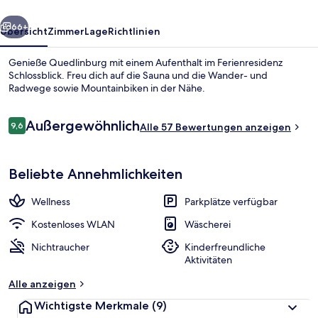
rück
Weiter
66+
Übersicht
Zimmer
Lage
Richtlinien
Genieße Quedlinburg mit einem Aufenthalt im Ferienresidenz
Schlossblick. Freu dich auf die Sauna und die Wander- und
Radwege sowie Mountainbiken in der Nähe.
Bewertungen
Außergewöhnlich
9,6
Alle 57 Bewertungen anzeigen
9,6 von 10.
Beliebte Annehmlichkeiten
Außenbereich
Wellness
Parkplätze verfügbar
Kostenloses WLAN
Wäscherei
Nichtraucher
Kinderfreundliche
Aktivitäten
Alle anzeigen
Wichtigste Merkmale
(9)