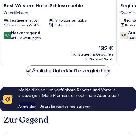
Best
Regioho
Best Western Hotel Schlossmuehle
Regioh
Western
Quedlin
Quedlinburg
Quedli
Hotel
Hof
Haustiere erlaubt
Parkplätze verfügbar
Frühst
Schlossmuehle
Quedlin
Kostenloses WLAN
Restaurant
Kosten
Quedlinburg
8.6
7.8
Hervorragend
Gut
8,6
7,8
von
von
480 Bewertungen
344 
10,
10,
Der
132 €
Hervorragend,
Gut,
Preis
480
344
inkl. Steuern & Gebühren
beträgt
6. Sept.–7. Sept.
Bewertungen
Bewert
132 €
Ähnliche Unterkünfte vergleichen
Melde dich an, um verfügbare Rabatte und Vorteile
anzuzeigen. Mehr Prämien für noch mehr Abenteuer!
Anmelden
Jetzt kostenlos registrieren
Zur Gegend