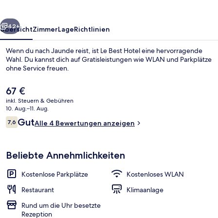
rück
Weiter
42+
Übersicht
Zimmer
Lage
Richtlinien
Wenn du nach Jaunde reist, ist Le Best Hotel eine hervorragende
Wahl. Du kannst dich auf Gratisleistungen wie WLAN und Parkplätze
ohne Service freuen.
Der
67 €
aktuelle
inkl. Steuern & Gebühren
Preis
10. Aug.–11. Aug.
beträgt
Bewertungen
Gut
7,6
Alle 4 Bewertungen anzeigen
67 €.
7,6 von 10.
Frühstück, Mittagessen und Abendes
Beliebte Annehmlichkeiten
Kostenlose Parkplätze
Kostenloses WLAN
Restaurant
Klimaanlage
Rund um die Uhr besetzte
Rezeption