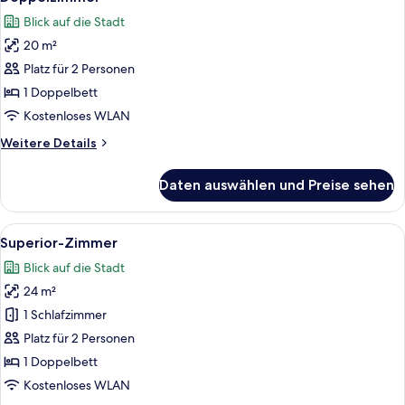
Fotos
Blick auf die Stadt
für
20 m²
Doppelzimmer
anzeigen
Platz für 2 Personen
1 Doppelbett
Kostenloses WLAN
Weitere
Weitere Details
Details
für
Daten auswählen und Preise sehen
Doppelzimmer
Alle
Ein Schlafzimmer mit Holzschrank, Sch
6
Superior-Zimmer
Fotos
Blick auf die Stadt
für
24 m²
Superior-
Zimmer
1 Schlafzimmer
anzeigen
Platz für 2 Personen
1 Doppelbett
Kostenloses WLAN