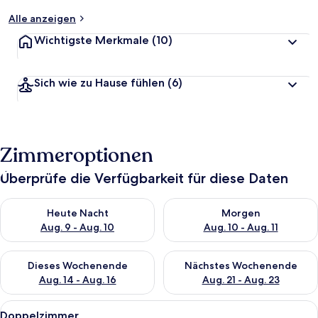
Alle anzeigen
Wichtigste Merkmale
(10)
Sich wie zu Hause fühlen
(6)
Zimmeroptionen
Überprüfe die Verfügbarkeit für diese Daten
Überprüfe die Verfügbarkeit für heute Nacht, Aug. 9 - Aug. 10
Überprüfe die Verfügbarkeit fü
Heute Nacht
Morgen
Aug. 9 - Aug. 10
Aug. 10 - Aug. 11
Überprüfe die Verfügbarkeit für dieses Wochenende, Aug. 14 -
Überprüfe die Verfügbarkeit f
Dieses Wochenende
Nächstes Wochenende
Aug. 14 - Aug. 16
Aug. 21 - Aug. 23
Alle
Ein Hotelzimmer mit einem hölzernen 
6
Doppelzimmer