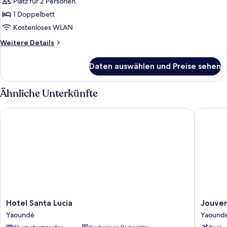
Platz für 2 Personen
1 Doppelbett
Kostenloses WLAN
Weitere
Weitere Details
Details
für
Daten auswählen und Preise sehen
Suite
Ähnliche Unterkünfte
Hotel Santa Lucia
Jouvence
Hotel
Jouven
Hotel Santa Lucia
Jouven
Santa
Internat
Yaoundé
Yaound
Lucia
Hôtel