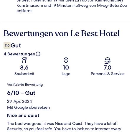
Le Best Hotel ist nur 19 Minuten zu Fuß von Kamerunisches
Kunstmuseum und 19 Minuten Fußweg von Mvog-Betsi Zoo
entfernt.
Bewertungen von Le Best Hotel
Bewertungen
Gut
7,6
4 Bewertungen
8,6
10
7,0
Sauberkeit
Lage
Personal & Service
Bewertungen
Verifizierte Bewertung
6/10 – Gut
29. Apr. 2024
Mit Google übersetzen
Nice and quiet
The bed was good, it was Nice and Quist. They have a lot of
Security, so you feel safe. You have to lock on to internet every