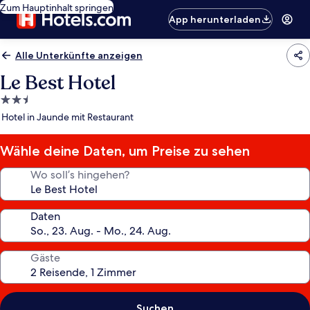
Zum Hauptinhalt springen
App herunterladen
Alle Unterkünfte anzeigen
Le Best Hotel
2.5-
Sterne-
Hotel in Jaunde mit Restaurant
Unterkunft
Wähle deine Daten, um Preise zu sehen
Wo soll’s hingehen?
Daten
Gäste
Suchen