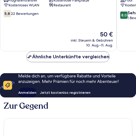
Flughafentransfer
Kostenlose Parkplätze
Pool
Yaoundé
Yaound
Kostenloses WLAN
Restaurant
Koste
5.8
8.0
Seh
5,8
22 Bewertungen
8,0
von
von
1 Be
10,
10,
22
Sehr
Der
50 €
Bewertungen
gut,
Preis
1
inkl. Steuern & Gebühren
beträgt
Bewert
10. Aug.–11. Aug.
50 €
Ähnliche Unterkünfte vergleichen
Melde dich an, um verfügbare Rabatte und Vorteile
anzuzeigen. Mehr Prämien für noch mehr Abenteuer!
Anmelden
Jetzt kostenlos registrieren
Zur Gegend