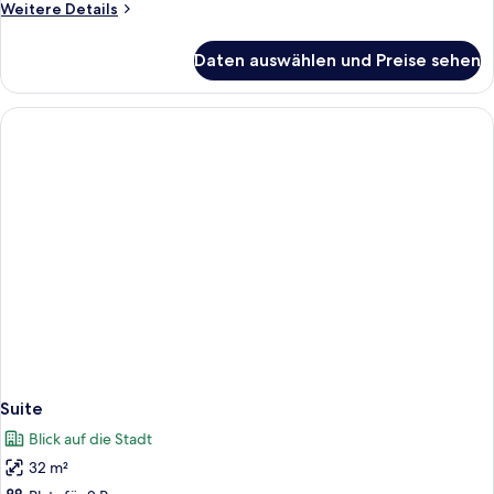
Weitere
Weitere Details
Details
für
Daten auswählen und Preise sehen
Superior-
Zimmer
Suite
Blick auf die Stadt
32 m²