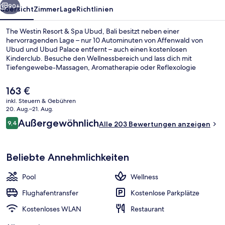
Bali
90+
Übersicht
Zimmer
Lage
Richtlinien
The Westin Resort & Spa Ubud, Bali besitzt neben einer
hervorragenden Lage – nur 10 Autominuten von Affenwald von
Ubud und Ubud Palace entfernt – auch einen kostenlosen
Kinderclub. Besuche den Wellnessbereich und lass dich mit
Tiefengewebe-Massagen, Aromatherapie oder Reflexologie
verwöhnen. Im Tabia, einem der 2 Restaurants, wird zum Frühstück
und Abendessen lokale und internationale Küche serviert. Als
Der
163 €
weitere Highlights bietet dieses Hotel im luxuriösen Stil 2
aktuelle
inkl. Steuern & Gebühren
Außenpools, eine Poolbar und einen rund um die Uhr geöffneten
Preis
20. Aug.–21. Aug.
Fitnessbereich. Andere Reisende lieben das hilfsbereite Personal.
2 Außenpools, geöffnet von 09:00 Uhr
beträgt
Bewertungen
Außergewöhnlich
9,4
Alle 203 Bewertungen anzeigen
163 €.
9,4 von 10.
Beliebte Annehmlichkeiten
Pool
Wellness
Flughafentransfer
Kostenlose Parkplätze
Kostenloses WLAN
Restaurant