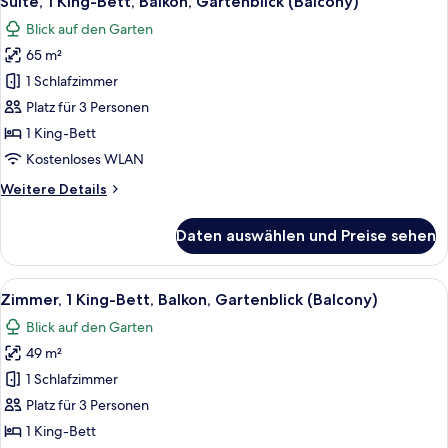
Suite, 1 King-Bett, Balkon, Gartenblick (Balcony)
Fotos
Blick auf den Garten
für
65 m²
Suite,
1 King-
1 Schlafzimmer
Bett,
Platz für 3 Personen
Balkon,
1 King-Bett
Gartenblick
Kostenloses WLAN
(Balcony)
Weitere
Weitere Details
anzeigen
Details
für
Daten auswählen und Preise sehen
Suite,
1 King-
Bett,
Alle
Ein modernes Hotelzimmer mit einem g
11
Balkon,
Zimmer, 1 King-Bett, Balkon, Gartenblick (Balcony)
Fotos
Gartenblick
Blick auf den Garten
(Balcony)
für
49 m²
Zimmer,
1 King-
1 Schlafzimmer
Bett,
Platz für 3 Personen
Balkon,
1 King-Bett