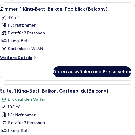
Zimmer
Alle
Ein modernes Hotelzimmer mit einem g
11
Zimmer, 1 King-Bett, Balkon, Poolblick (Balcony)
Fotos
49 m²
für
1 Schlafzimmer
Zimmer,
1 King-
Platz für 3 Personen
Bett,
1 King-Bett
Balkon,
Kostenloses WLAN
Poolblick
Weitere
Weitere Details
(Balcony)
Details
anzeigen
für
Daten auswählen und Preise sehen
Zimmer,
1 King-
Bett,
Alle
Ein modernes Hotelzimmer mit einem g
11
Balkon,
Suite, 1 King-Bett, Balkon, Gartenblick (Balcony)
Fotos
Poolblick
Blick auf den Garten
(Balcony)
für
103 m²
Suite,
1 King-
1 Schlafzimmer
Bett,
Platz für 3 Personen
Balkon,
1 King-Bett