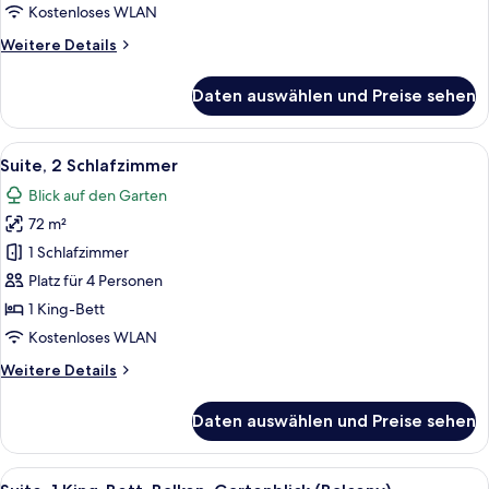
Gartenblick
Kostenloses WLAN
(Balcony)
Weitere
Weitere Details
anzeigen
Details
für
Daten auswählen und Preise sehen
Suite,
1 King-
Bett,
Alle
Ein Hotelzimmer mit zwei Betten, eine
13
Balkon,
Suite, 2 Schlafzimmer
Fotos
Gartenblick
Blick auf den Garten
(Balcony)
für
72 m²
Suite,
2 Schlafzimmer
1 Schlafzimmer
anzeigen
Platz für 4 Personen
1 King-Bett
Kostenloses WLAN
Weitere
Weitere Details
Details
für
Daten auswählen und Preise sehen
Suite,
2 Schlafzimmer
Alle
Ein modernes Hotelzimmer mit einem g
10