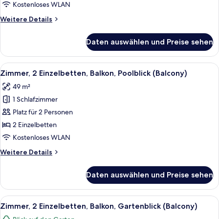
Gartenblick
Kostenloses WLAN
(Balcony)
Weitere
Weitere Details
anzeigen
Details
für
Daten auswählen und Preise sehen
Zimmer,
1 King-
Bett,
Alle
Ein Hotelzimmer mit zwei Betten, eine
10
Balkon,
Zimmer, 2 Einzelbetten, Balkon, Poolblick (Balcony)
Fotos
Gartenblick
49 m²
(Balcony)
für
1 Schlafzimmer
Zimmer,
2 Einzelbetten,
Platz für 2 Personen
Balkon,
2 Einzelbetten
Poolblick
Kostenloses WLAN
(Balcony)
Weitere
Weitere Details
anzeigen
Details
für
Daten auswählen und Preise sehen
Zimmer,
2 Einzelbetten,
Balkon,
Alle
Ein Hotelzimmer mit zwei Betten, eine
9
Poolblick
Zimmer, 2 Einzelbetten, Balkon, Gartenblick (Balcony)
Fotos
(Balcony)