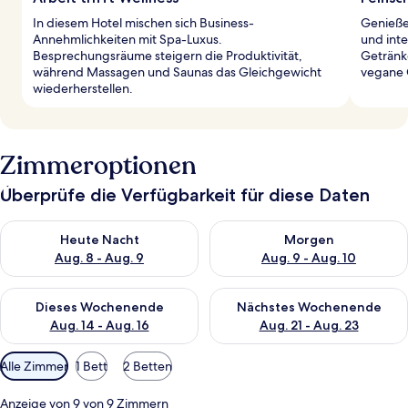
In diesem Hotel mischen sich Business-
Genieße 
Annehmlichkeiten mit Spa-Luxus.
und inte
Besprechungsräume steigern die Produktivität,
Getränke
während Massagen und Saunas das Gleichgewicht
vegane 
wiederherstellen.
Zimmeroptionen
Überprüfe die Verfügbarkeit für diese Daten
Überprüfe die Verfügbarkeit für heute Nacht, Aug. 8 - Aug. 9.
Überprüfe die Verfügbarkeit f
Heute Nacht
Morgen
Aug. 8 - Aug. 9
Aug. 9 - Aug. 10
Überprüfe die Verfügbarkeit für dieses Wochenende, Aug. 14 -
Überprüfe die Verfügbarkeit f
Dieses Wochenende
Nächstes Wochenende
Aug. 14 - Aug. 16
Aug. 21 - Aug. 23
Verfügbare
Alle Zimmer
1 Bett
2 Betten
Filter
für
Anzeige von 9 von 9 Zimmern