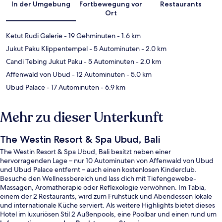
In der Umgebung
Fortbewegung vor
Restaurants
Ort
Ketut Rudi Galerie
- 19 Gehminuten
- 1.6 km
Jukut Paku Klippentempel
- 5 Autominuten
- 2.0 km
Candi Tebing Jukut Paku
- 5 Autominuten
- 2.0 km
Affenwald von Ubud
- 12 Autominuten
- 5.0 km
Ubud Palace
- 17 Autominuten
- 6.9 km
Mehr zu dieser Unterkunft
The Westin Resort & Spa Ubud, Bali
The Westin Resort & Spa Ubud, Bali besitzt neben einer
hervorragenden Lage – nur 10 Autominuten von Affenwald von Ubud
und Ubud Palace entfernt – auch einen kostenlosen Kinderclub.
Besuche den Wellnessbereich und lass dich mit Tiefengewebe-
Massagen, Aromatherapie oder Reflexologie verwöhnen. Im Tabia,
einem der 2 Restaurants, wird zum Frühstück und Abendessen lokale
und internationale Küche serviert. Als weitere Highlights bietet dieses
Hotel im luxuriösen Stil 2 Außenpools, eine Poolbar und einen rund um