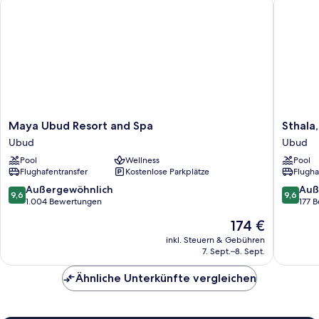
Maya
Sthala,
Maya Ubud Resort and Spa
Sthala,
Ubud
A
Ubud
Ubud
Resort
Tribute
Pool
Wellness
Pool
and
Portfolio
Flughafentransfer
Kostenlose Parkplätze
Flugha
Spa
Hotel,
Ubud
Ubud
9.6
9.6
Außergewöhnlich
Auß
9,6
9,6
Bali
von
von
1.004 Bewertungen
177 
Ubud
10,
10,
Der
174 €
Außergewöhnlich,
Außerge
Preis
1.004
177
inkl. Steuern & Gebühren
beträgt
7. Sept.–8. Sept.
Bewertungen
Bewert
174 €
Ähnliche Unterkünfte vergleichen