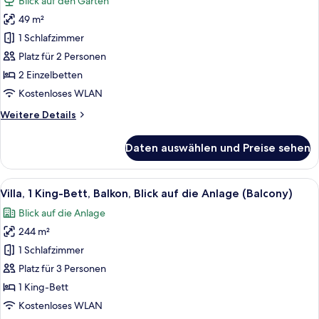
Blick auf den Garten
für
49 m²
Zimmer,
2 Einzelbetten,
1 Schlafzimmer
Balkon,
Platz für 2 Personen
Gartenblick
2 Einzelbetten
(Balcony)
Kostenloses WLAN
anzeigen
Weitere
Weitere Details
Details
für
Daten auswählen und Preise sehen
Zimmer,
2 Einzelbetten,
Balkon,
Alle
Ein modernes Hotelzimmer mit einem g
9
Gartenblick
Villa, 1 King-Bett, Balkon, Blick auf die Anlage (Balcony)
Fotos
(Balcony)
Blick auf die Anlage
für
244 m²
Villa,
1 King-
1 Schlafzimmer
Bett,
Platz für 3 Personen
Balkon,
1 King-Bett
Blick
Kostenloses WLAN
auf