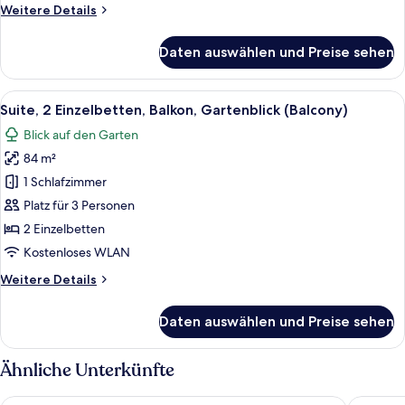
Weitere
Weitere Details
die
Details
Anlage
für
Daten auswählen und Preise sehen
(Balcony)
Villa,
1 King-
anzeigen
Bett,
Alle
Ein Hotelzimmer mit zwei Betten, eine
10
Balkon,
Suite, 2 Einzelbetten, Balkon, Gartenblick (Balcony)
Fotos
Blick
Blick auf den Garten
auf
für
die
84 m²
Suite,
Anlage
2 Einzelbetten,
1 Schlafzimmer
(Balcony)
Balkon,
Platz für 3 Personen
Gartenblick
2 Einzelbetten
(Balcony)
Kostenloses WLAN
anzeigen
Weitere
Weitere Details
Details
für
Daten auswählen und Preise sehen
Suite,
2 Einzelbetten,
Balkon,
Ähnliche Unterkünfte
Gartenblick
(Balcony)
Maya Ubud Resort and Spa
Sthala, A