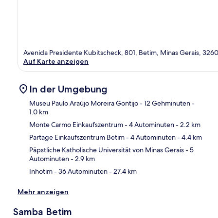
Avenida Presidente Kubitscheck, 801, Betim, Minas Gerais, 32
Auf Karte anzeigen
In der Umgebung
Museu Paulo Araújo Moreira Gontijo
- 12 Gehminuten
-
1.0 km
Monte Carmo Einkaufszentrum
- 4 Autominuten
- 2.2 km
Kar
Partage Einkaufszentrum Betim
- 4 Autominuten
- 4.4 km
Päpstliche Katholische Universität von Minas Gerais
- 5
Autominuten
- 2.9 km
Inhotim
- 36 Autominuten
- 27.4 km
Mehr anzeigen
Samba Betim