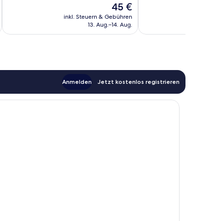
Der
45 €
Gut,
Hervorragend,
Preis
13
390
inkl. Steuern & Gebühren
inkl. S
t
beträgt
13. Aug.–14. Aug.
Bewertungen
Bewertungen
45 €
Anmelden
Jetzt kostenlos registrieren