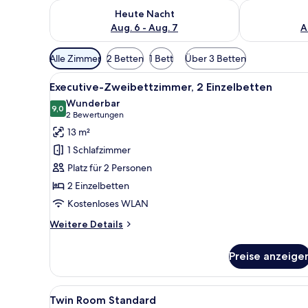
Überprüfe die Verfügbarkeit für heute Nacht, Aug. 6
Überprüfe die
Heute Nacht
Aug. 6 - Aug. 7
A
Verfügbare
Alle Zimmer
2 Betten
1 Bett
Über 3 Betten
Filter
Alle
Executive-Zweibettzimmer, 2 E
für
3
Executive-Zweibettzimmer, 2 Einzelbetten
Fotos
Zimmer
Wunderbar
für
9,0
9,0 von 10
(2
2 Bewertungen
Executive-
Bewertungen)
13 m²
Zweibettzimmer,
1 Schlafzimmer
2 Einzelbetten
Platz für 2 Personen
anzeigen
2 Einzelbetten
Kostenloses WLAN
Weitere
Weitere Details
Details
für
Preise anzeige
Executive-
Zweibettzimmer,
2 Einzelbetten
Alle
Minibar, Schreibtisch, Verdu
12
Twin Room Standard