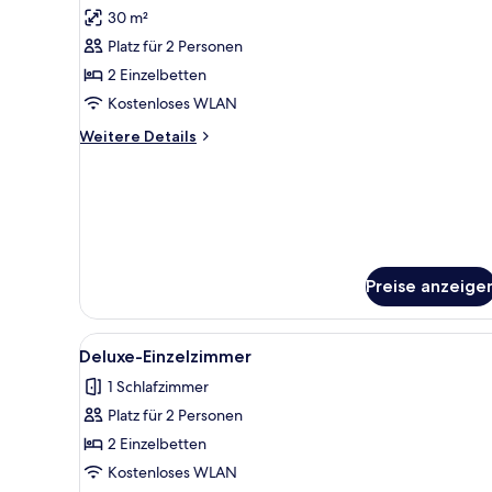
Fotos
30 m²
für
Platz für 2 Personen
Twin
Room
2 Einzelbetten
Standard
Kostenloses WLAN
anzeigen
Weitere
Weitere Details
Details
für
Twin
Room
Standard
Preise anzeige
Alle
Deluxe-Einzelzimmer | Minibar
5
Deluxe-Einzelzimmer
Fotos
1 Schlafzimmer
für
Platz für 2 Personen
Deluxe-
Einzelzimmer
2 Einzelbetten
anzeigen
Kostenloses WLAN