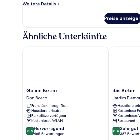
Weitere
Weitere Details
Details
für
Preise anzeige
Deluxe-
Einzelzimmer
Ähnliche Unterkünfte
Go inn Betim
ibis Betim
Go
ibis
Go inn Betim
ibis Betim
inn
Betim
Don Bosco
Jardim Piemo
Betim
Jardim
Frühstück inbegriffen
Haustiere erl
Don
Piemonte
Haustiere erlaubt
Kostenlose P
Bosco
Parkplätze verfügbar
Kostenloses
Kostenloses WLAN
Restaurant
8.6
8.4
Hervorragend
Sehr gut
8,6
8,4
von
von
465 Bewertungen
387 Bewer
10,
10,