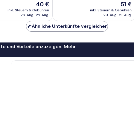
Der
Der
40 €
51 €
Hervorragend,
Preis
Preis
219
inkl. Steuern & Gebühren
inkl. Steuern & Gebühren
beträgt
beträg
28. Aug.–29. Aug.
20. Aug.–21. Aug.
Bewertungen
40 €
51 €
Ähnliche Unterkünfte vergleichen
te und Vorteile anzuzeigen. Mehr