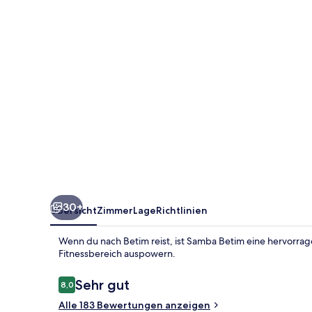
30+
Übersicht
Zimmer
Lage
Richtlinien
Wenn du nach Betim reist, ist Samba Betim eine hervorrag
Fitnessbereich auspowern.
Bewertungen
Sehr gut
8,0
8,0 von 10.
Alle 183 Bewertungen anzeigen