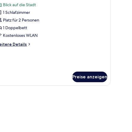
otos
Blick auf die Stadt
ür
1 Schlafzimmer
eluxe-
immer
Platz für 2 Personen
nzeigen
1 Doppelbett
Kostenloses WLAN
itere
itere Details
tails
r
luxe-
immer
Preise anzeigen
svorhänge, kostenloses WLAN