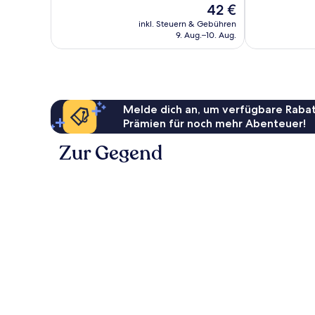
Der
42 €
Hervorragend,
Sehr
Preis
465
gut,
inkl. Steuern & Gebühren
beträgt
9. Aug.–10. Aug.
Bewertungen
387
42 €
Bewertungen
Melde dich an, um verfügbare Rabat
Prämien für noch mehr Abenteuer!
Zur Gegend