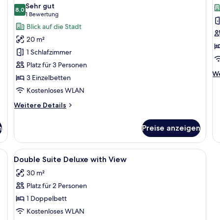
Fotos
F
Sehr gut
für
8,0
f
8,0 von 10
(1
1 Bewertung
Executive-
D
Bewertung)
Blick auf die Stadt
Zimmer,
Z
20 m²
3 Einzelbetten
a
1 Schlafzimmer
anzeigen
Platz für 3 Personen
We
We
3 Einzelbetten
De
Kostenloses WLAN
fü
De
Weitere
Weitere Details
Z
Details
für
n
Preise anzeigen
Executive-
Zimmer,
3 Einzelbetten
, Schreibtisch, Verdunkelungsvorhänge, kostenloses WLAN
Alle
Minibar, Schreibtisch, Verdunkelung
4
Double Suite Deluxe with View
Fotos
30 m²
für
Platz für 2 Personen
Double
Suite
1 Doppelbett
Deluxe
Kostenloses WLAN