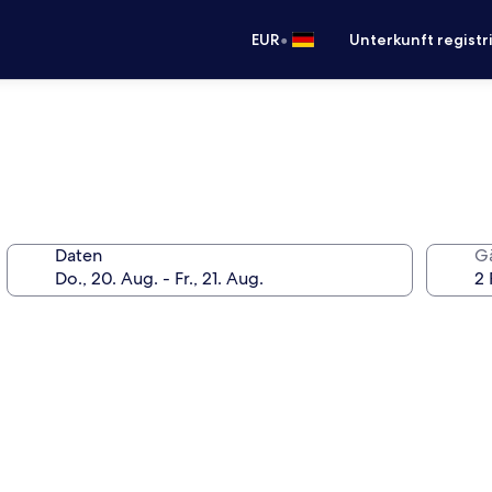
•
EUR
Unterkunft registr
Daten
G