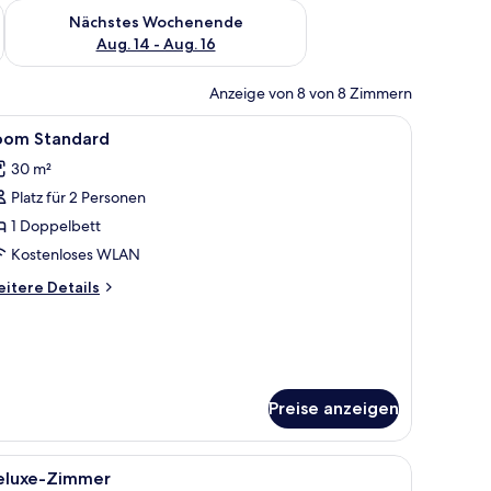
es Wochenende, Aug. 7 - Aug. 9.
Überprüfe die Verfügbarkeit für nächstes Wochenende, Aug. 1
Nächstes Wochenende
Aug. 14 - Aug. 16
Anzeige von 8 von 8 Zimmern
WLAN
 | Minibar, Schreibtisch, Verdunkelungsvorhänge, kostenloses WLAN
le
Minibar, Schreibtisch, Verdunkelungsvorhän
8
oom Standard
otos
30 m²
ür
Platz für 2 Personen
oom
tandard
1 Doppelbett
nzeigen
Kostenloses WLAN
itere
itere Details
tails
r
oom
andard
Preise anzeigen
en, Holzboden und einem Fenster mit orangefarbenen Vorhängen.
le
Ein ordentlich bezogenes Bett mit einer weiß
5
eluxe-Zimmer