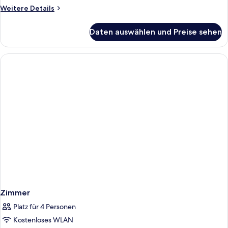
Window
Weitere
Weitere Details
anzeigen
Details
für
Daten auswählen und Preise sehen
Small
Double
no
Window
Zimmer
Platz für 4 Personen
Kostenloses WLAN