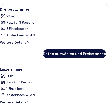
Alle
Ein modernes Hotelzimmer mit Bett, 
4
Dreibettzimmer
Fotos
22 m²
für
Platz für 3 Personen
Dreibettzimmer
anzeigen
3 Einzelbetten
Kostenloses WLAN
Weitere
Weitere Details
Details
für
Daten auswählen und Preise sehen
Dreibettzimmer
Alle
Ein Hotelzimmer mit Bett, Holztablett
4
Einzelzimmer
Fotos
14 m²
für
Platz für 1 Person
Einzelzimmer
anzeigen
1 Einzelbett
Kostenloses WLAN
Weitere
Weitere Details
Details