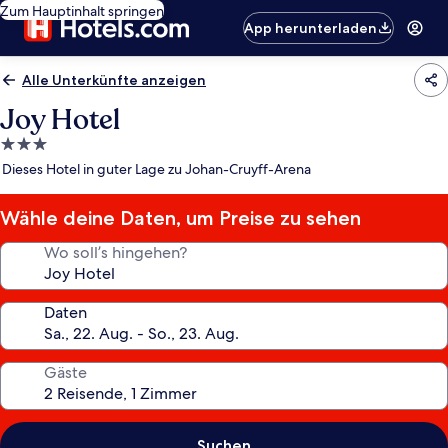
Zum Hauptinhalt springen
App herunterladen
Alle Unterkünfte anzeigen
Joy Hotel
3.0-
Sterne-
Dieses Hotel in guter Lage zu Johan-Cruyff-Arena
Unterkunft
Wähle deine Daten, um Preise zu sehen
Wo soll’s hingehen?
Daten
Gäste
Suchen