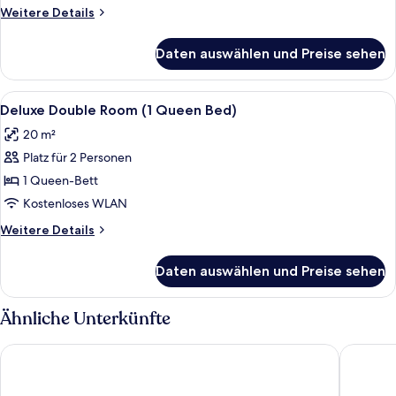
Weitere
Weitere Details
Details
für
Daten auswählen und Preise sehen
Zimmer
Alle
Minibar, Zimmersafe, Schreibtisch, sch
4
Deluxe Double Room (1 Queen Bed)
Fotos
20 m²
für
Platz für 2 Personen
Deluxe
Double
1 Queen-Bett
Room
Kostenloses WLAN
(1
Weitere
Weitere Details
Queen
Details
Bed)
für
Daten auswählen und Preise sehen
Deluxe
anzeigen
Double
Room
Ähnliche Unterkünfte
(1
Queen
easyHotel Amsterdam Arena Boulevard
Hotel Lev
Bed)