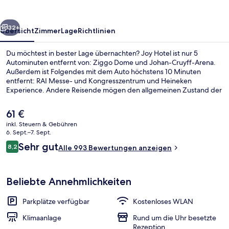
rück
Weiter
32+
Übersicht
Zimmer
Lage
Richtlinien
Du möchtest in bester Lage übernachten? Joy Hotel ist nur 5
Autominuten entfernt von: Ziggo Dome und Johan-Cruyff-Arena.
Außerdem ist Folgendes mit dem Auto höchstens 10 Minuten
entfernt: RAI Messe- und Kongresszentrum und Heineken
Experience. Andere Reisende mögen den allgemeinen Zustand der
Unterkunft. Die öffentlichen Verkehrsmittel sind ganz in der Nähe:
Zur U-Bahn (U-Bahn-Station Bullewijk) sind es nur 3 Gehminuten.
Der
61 €
aktuelle
inkl. Steuern & Gebühren
Preis
6. Sept.–7. Sept.
Rezeption
beträgt
Bewertungen
Sehr gut
8,2
Alle 993 Bewertungen anzeigen
61 €.
8,2 von 10.
Beliebte Annehmlichkeiten
Parkplätze verfügbar
Kostenloses WLAN
Klimaanlage
Rund um die Uhr besetzte
Rezeption