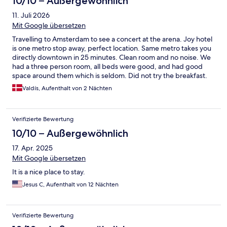
10/10 – Außergewöhnlich
11. Juli 2026
Mit Google übersetzen
Travelling to Amsterdam to see a concert at the arena. Joy hotel
is one metro stop away, perfect location. Same metro takes you
directly downtown in 25 minutes. Clean room and no noise. We
had a three person room, all beds were good, and had good
space around them which is seldom. Did not try the breakfast.
Only minus is the deposit that was still reserved on my card
Valdís, Aufenthalt von 2 Nächten
three days after check out.
Verifizierte Bewertung
10/10 – Außergewöhnlich
17. Apr. 2025
Mit Google übersetzen
It is a nice place to stay.
Jesus C, Aufenthalt von 12 Nächten
Verifizierte Bewertung