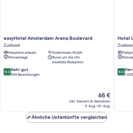
easyHotel
Hotel
easyHotel Amsterdam Arena Boulevard
Hotel 
Amsterdam
Levell
Zuidoost
Zuidoos
Arena
Zuidoos
Haustiere erlaubt
Kostenloses WLAN
Parkpl
Boulevard
Klimaanlage
Rund um die Uhr
Klimaa
Zuidoost
besetzte Rezeption
8.0
8.6
Sehr gut
Her
8,0
8,6
von
von
934 Bewertungen
1.00
10,
10,
Sehr
Hervorr
gut,
1.005
Der
65 €
934
Bewert
Preis
Bewertungen
inkl. Steuern & Gebühren
beträgt
9. Aug.–10. Aug.
65 €
Ähnliche Unterkünfte vergleichen