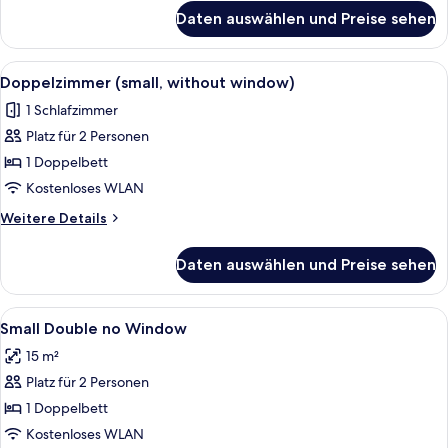
für
Daten auswählen und Preise sehen
Einzelzimmer
Alle
Ein modernes Schlafzimmer mit einem 
5
Doppelzimmer (small, without window)
Fotos
1 Schlafzimmer
für
Platz für 2 Personen
Doppelzimmer
(small,
1 Doppelbett
without
Kostenloses WLAN
window)
Weitere
Weitere Details
anzeigen
Details
für
Daten auswählen und Preise sehen
Doppelzimmer
(small,
without
Alle
Minibar, Zimmersafe, Schreibtisch, sch
1
window)
Small Double no Window
Fotos
15 m²
für
Platz für 2 Personen
Small
Double
1 Doppelbett
no
Kostenloses WLAN