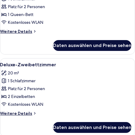
Deluxe-
Doppelzimmer
Platz für 2 Personen
anzeigen
1 Queen-Bett
Kostenloses WLAN
Weitere
Weitere Details
Details
für
Daten auswählen und Preise sehen
Deluxe-
Doppelzimmer
Alle
Deluxe-Zweibettzimmer | Minibar, Zimm
6
Deluxe-Zweibettzimmer
Fotos
20 m²
für
1 Schlafzimmer
Deluxe-
Zweibettzimmer
Platz für 2 Personen
anzeigen
2 Einzelbetten
Kostenloses WLAN
Weitere
Weitere Details
Details
für
Daten auswählen und Preise sehen
Deluxe-
Zweibettzimmer