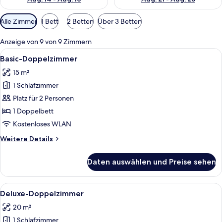
Verfügbare
Alle Zimmer
1 Bett
2 Betten
Über 3 Betten
Filter
für
Anzeige von 9 von 9 Zimmern
Zimmer
Alle
Ein modernes Hotelzimmer mit Bett, Sc
6
Basic-Doppelzimmer
Fotos
15 m²
für
1 Schlafzimmer
Basic-
Doppelzimmer
Platz für 2 Personen
anzeigen
1 Doppelbett
Kostenloses WLAN
Weitere
Weitere Details
Details
für
Daten auswählen und Preise sehen
Basic-
Doppelzimmer
Alle
Ein modernes Hotelzimmer mit einem 
5
Deluxe-Doppelzimmer
Fotos
20 m²
für
1 Schlafzimmer