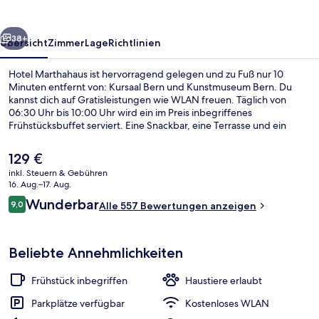
rück
Weiter
38+
Übersicht
Zimmer
Lage
Richtlinien
Hotel Marthahaus ist hervorragend gelegen und zu Fuß nur 10
Minuten entfernt von: Kursaal Bern und Kunstmuseum Bern. Du
kannst dich auf Gratisleistungen wie WLAN freuen. Täglich von
06:30 Uhr bis 10:00 Uhr wird ein im Preis inbegriffenes
Frühstücksbuffet serviert. Eine Snackbar, eine Terrasse und ein
Garten gehören zu den weiteren Highlights. Andere Reisende
lieben das hilfsbereite Personal und das Frühstück.
Der
129 €
aktuelle
inkl. Steuern & Gebühren
Preis
16. Aug.–17. Aug.
Außenbereich
beträgt
Bewertungen
Wunderbar
9,0
Alle 557 Bewertungen anzeigen
129 €.
9,0 von 10.
Beliebte Annehmlichkeiten
Frühstück inbegriffen
Haustiere erlaubt
Parkplätze verfügbar
Kostenloses WLAN