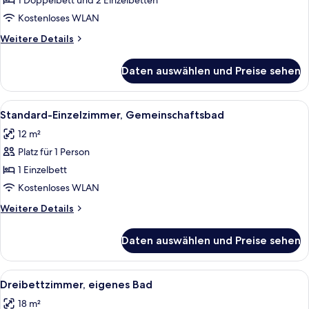
oder
1 Doppelbett und 2 Einzelbetten
Zweibettzimmer,
Kostenloses WLAN
eigenes
Weitere
Weitere Details
Bad
Details
anzeigen
für
Daten auswählen und Preise sehen
Doppel-
oder
Zweibettzimmer,
Alle
Ein Hotelzimmer mit einem Bett, eine
4
eigenes
Standard-Einzelzimmer, Gemeinschaftsbad
Fotos
Bad
12 m²
für
Platz für 1 Person
Standard-
Einzelzimmer,
1 Einzelbett
Gemeinschaftsbad
Kostenloses WLAN
anzeigen
Weitere
Weitere Details
Details
für
Daten auswählen und Preise sehen
Standard-
Einzelzimmer,
Gemeinschaftsbad
Alle
Ein ordentlich bezogenes Bett mit wei
5
Dreibettzimmer, eigenes Bad
Fotos
18 m²
für