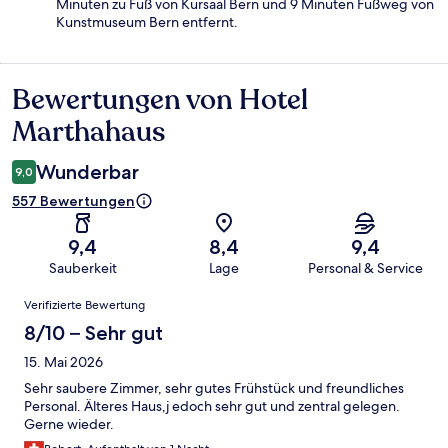
Minuten zu Fuß von Kursaal Bern und 9 Minuten Fußweg von
Kunstmuseum Bern entfernt.
Bewertungen von Hotel
Bewertungen
Marthahaus
Wunderbar
9,0
557 Bewertungen
9,4
8,4
9,4
Sauberkeit
Lage
Personal & Service
Bewertungen
Verifizierte Bewertung
8/10 – Sehr gut
15. Mai 2026
Sehr saubere Zimmer, sehr gutes Frühstück und freundliches
Personal. Älteres Haus,j edoch sehr gut und zentral gelegen.
Gerne wieder.