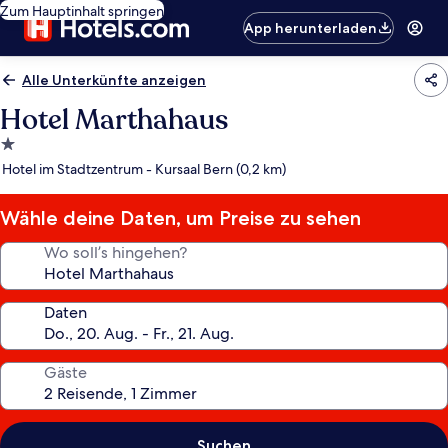
Zum Hauptinhalt springen
App herunterladen
Alle Unterkünfte anzeigen
Hotel Marthahaus
1.0-
Stern-
Hotel im Stadtzentrum - Kursaal Bern (0,2 km)
Unterkunft
Wähle deine Daten, um Preise zu sehen
Wo soll’s hingehen?
Daten
Gäste
Suchen