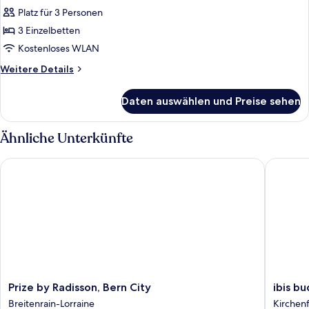
Platz für 3 Personen
Dreibettzimmer,
eigenes
3 Einzelbetten
Bad
Kostenloses WLAN
anzeigen
Weitere
Weitere Details
Details
für
Daten auswählen und Preise sehen
Dreibettzimmer,
eigenes
Bad
Ähnliche Unterkünfte
Prize by Radisson, Bern City
ibis bud
Prize
ibis
Prize by Radisson, Bern City
ibis b
by
budget
Breitenrain-Lorraine
Kirchen