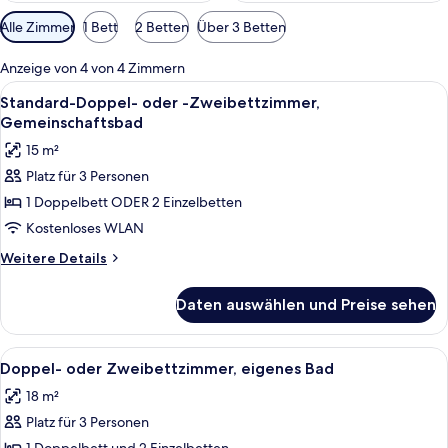
Verfügbare
Alle Zimmer
1 Bett
2 Betten
Über 3 Betten
Filter
für
Anzeige von 4 von 4 Zimmern
Zimmer
Alle
Ein Hotelzimmer mit einem Bett, einem
6
Standard-Doppel- oder -Zweibettzimmer,
Fotos
Gemeinschaftsbad
für
15 m²
Standard-
Platz für 3 Personen
Doppel-
1 Doppelbett ODER 2 Einzelbetten
oder
-
Kostenloses WLAN
Zweibettzimmer,
Weitere
Weitere Details
Gemeinschaftsbad
Details
für
anzeigen
Daten auswählen und Preise sehen
Standard-
Doppel-
oder
Alle
Allergikerbettwaren, Schreibtisch, ko
6
-
Doppel- oder Zweibettzimmer, eigenes Bad
Fotos
Zweibettzimmer,
18 m²
Gemeinschaftsbad
für
Platz für 3 Personen
Doppel-