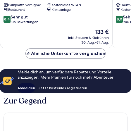
Radisson,
Bern
Parkplätze verfügbar
Kostenloses WLAN
Hausti
Bern
Expo
Restaurant
Klimaanlage
Koste
City
Kirchenf
Breitenrain-
Schossh
8.4
8.0
Sehr gut
Seh
8,4
8,0
Lorraine
von
von
815 Bewertungen
940 
10,
10,
Der
133 €
Sehr
Sehr
Preis
gut,
gut,
inkl. Steuern & Gebühren
beträgt
30. Aug.–31. Aug.
815
940
133 €
Bewertungen
Bewert
Ähnliche Unterkünfte vergleichen
Melde dich an, um verfügbare Rabatte und Vorteile
anzuzeigen. Mehr Prämien für noch mehr Abenteuer!
Anmelden
Jetzt kostenlos registrieren
Zur Gegend