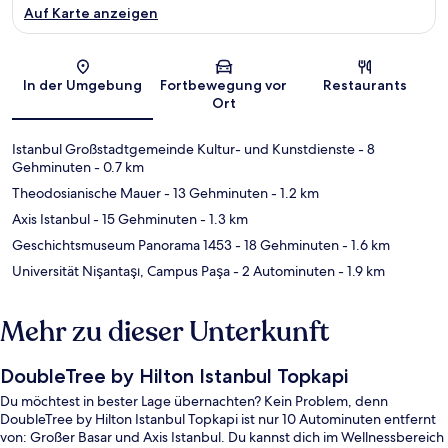
Auf Karte anzeigen
Karte
In der Umgebung
Fortbewegung vor
Restaurants
Ort
Istanbul Großstadtgemeinde Kultur- und Kunstdienste
- 8
Gehminuten
- 0.7 km
Theodosianische Mauer
- 13 Gehminuten
- 1.2 km
Axis Istanbul
- 15 Gehminuten
- 1.3 km
Geschichtsmuseum Panorama 1453
- 18 Gehminuten
- 1.6 km
Universität Nişantaşı, Campus Paşa
- 2 Autominuten
- 1.9 km
Mehr zu dieser Unterkunft
DoubleTree by Hilton Istanbul Topkapi
Du möchtest in bester Lage übernachten? Kein Problem, denn
DoubleTree by Hilton Istanbul Topkapi ist nur 10 Autominuten entfernt
von: Großer Basar und Axis Istanbul. Du kannst dich im Wellnessbereich