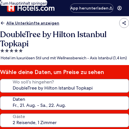
Zum Hauptinhalt springen
App herunterladen
Alle Unterkünfte anzeigen
DoubleTree by Hilton Istanbul
Topkapi
5.0-
Sterne-
Hotel im luxuriösen Stil und mit Wellnessbereich - Axis Istanbul (1,4 km)
Unterkunft
Wähle deine Daten, um Preise zu sehen
Wo soll’s hingehen?
Daten
Gäste