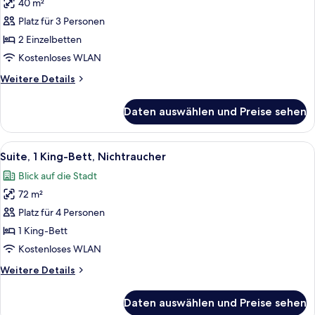
40 m²
für
Platz für 3 Personen
Junior-
Suite,
2 Einzelbetten
2 Einzelbetten,
Kostenloses WLAN
Nichtraucher
Weitere
Weitere Details
anzeigen
Details
für
Daten auswählen und Preise sehen
Junior-
Suite,
2 Einzelbetten,
Alle
Ein Hotelzimmer mit einem großen Bett
6
Nichtraucher
Suite, 1 King-Bett, Nichtraucher
Fotos
Blick auf die Stadt
für
72 m²
Suite,
1 King-
Platz für 4 Personen
Bett,
1 King-Bett
Nichtraucher
Kostenloses WLAN
anzeigen
Weitere
Weitere Details
Details
für
Daten auswählen und Preise sehen
Suite,