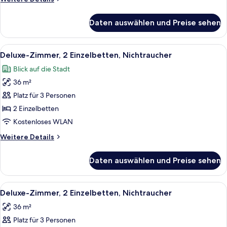
Nichtraucher
Details
anzeigen
für
Daten auswählen und Preise sehen
Deluxe-
Zimmer,
1 King-
Alle
Ein Hotelzimmer mit zwei Betten, einem
5
Bett,
Deluxe-Zimmer, 2 Einzelbetten, Nichtraucher
Fotos
Nichtraucher
Blick auf die Stadt
für
36 m²
Deluxe-
Zimmer,
Platz für 3 Personen
2 Einzelbetten,
2 Einzelbetten
Nichtraucher
Kostenloses WLAN
anzeigen
Weitere
Weitere Details
Details
für
Daten auswählen und Preise sehen
Deluxe-
Zimmer,
2 Einzelbetten,
Alle
Deluxe-Zimmer, 2 Einzelbetten, Nichtr
4
Nichtraucher
Deluxe-Zimmer, 2 Einzelbetten, Nichtraucher
Fotos
36 m²
für
Platz für 3 Personen
Deluxe-