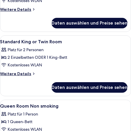
Kostenloses WLAN
anzeigen
Weitere
Weitere Details
Details
für
Daten auswählen und Preise sehen
Zimmer,
2 Einzelbetten,
barrierefrei,
Alle
Minibar, Zimmersafe, schallisolierte 
2
Nichtraucher
Standard King or Twin Room
Fotos
Platz für 2 Personen
für
2 Einzelbetten ODER 1 King-Bett
Standard
King
Kostenloses WLAN
or
Weitere
Weitere Details
Twin
Details
für
Room
Daten auswählen und Preise sehen
Standard
anzeigen
King
or
Alle
Minibar, Zimmersafe, schallisolierte 
1
Twin
Queen Room Non smoking
Fotos
Room
Platz für 1 Person
für
1 Queen-Bett
Queen
Room
Kostenloses WLAN