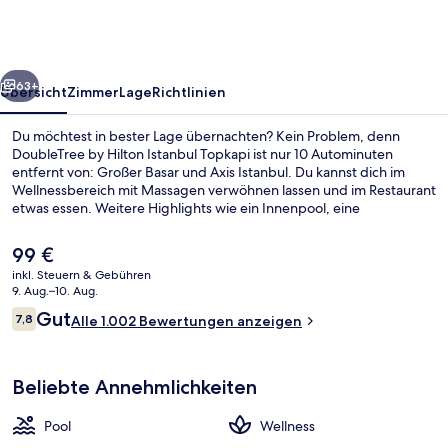
Istanbul
Topkapi
rück
Weiter
63+
Übersicht
Zimmer
Lage
Richtlinien
Du möchtest in bester Lage übernachten? Kein Problem, denn
DoubleTree by Hilton Istanbul Topkapi ist nur 10 Autominuten
entfernt von: Großer Basar und Axis Istanbul. Du kannst dich im
Wellnessbereich mit Massagen verwöhnen lassen und im Restaurant
etwas essen. Weitere Highlights wie ein Innenpool, eine
Bar/Lounge und ein Fitnesscenter sprechen für dieses Hotel im
luxuriösen Stil. Andere Reisende mögen das hilfsbereite Personal
Der
99 €
und den allgemeinen Zustand der Unterkunft. Die Unterkunft ist
aktuelle
inkl. Steuern & Gebühren
nur einen kurzen Fußmarsch von den öffentlichen Verkehrsmitteln
Preis
9. Aug.–10. Aug.
entfernt: Zur U-Bahn läuft man 9 Minuten (U-Bahn-Station
Außenbereich
beträgt
Bewertungen
Fetihkapi) bzw. 14 Minuten (U-Bahn-Station Bayrampasa - Maltepe).
Gut
7,8
Alle 1.002 Bewertungen anzeigen
99 €.
7,8 von 10.
Beliebte Annehmlichkeiten
Pool
Wellness