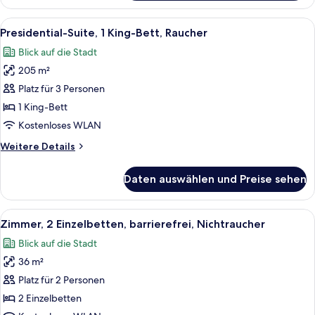
1 King-
Bett,
Alle
Ein modernes Hotelzimmer mit Sofa, Se
6
Nichtraucher
Presidential-Suite, 1 King-Bett, Raucher
Fotos
Blick auf die Stadt
für
205 m²
Presidential-
Suite,
Platz für 3 Personen
1 King-
1 King-Bett
Bett,
Kostenloses WLAN
Raucher
Weitere
Weitere Details
anzeigen
Details
für
Daten auswählen und Preise sehen
Presidential-
Suite,
1 King-
Alle
Minibar, Zimmersafe, schallisolierte 
6
Bett,
Zimmer, 2 Einzelbetten, barrierefrei, Nichtraucher
Fotos
Raucher
Blick auf die Stadt
für
36 m²
Zimmer,
2 Einzelbetten,
Platz für 2 Personen
barrierefrei,
2 Einzelbetten
Nichtraucher