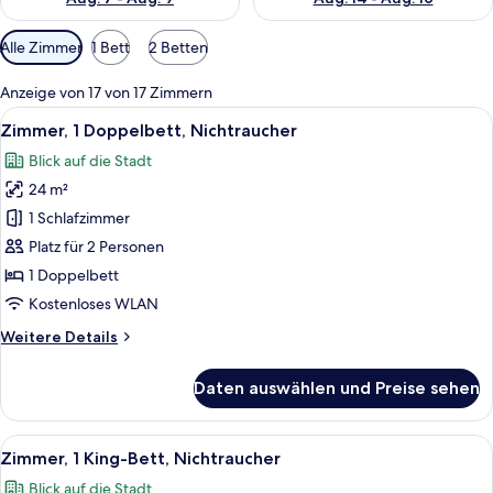
Verfügbare
Alle Zimmer
1 Bett
2 Betten
Filter
für
Anzeige von 17 von 17 Zimmern
Zimmer
Alle
Ein Hotelzimmer mit einem großen Bett
5
Zimmer, 1 Doppelbett, Nichtraucher
Fotos
Blick auf die Stadt
für
24 m²
Zimmer,
1
1 Schlafzimmer
Doppelbett,
Platz für 2 Personen
Nichtraucher
1 Doppelbett
anzeigen
Kostenloses WLAN
Weitere
Weitere Details
Details
für
Daten auswählen und Preise sehen
Zimmer,
1
Doppelbett,
Alle
Ein Hotelzimmer mit einem großen Bett
3
Nichtraucher
Zimmer, 1 King-Bett, Nichtraucher
Fotos
Blick auf die Stadt