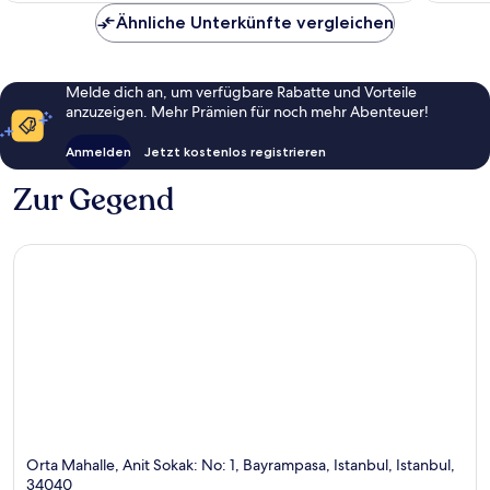
Bewert
Ähnliche Unterkünfte vergleichen
Melde dich an, um verfügbare Rabatte und Vorteile
anzuzeigen. Mehr Prämien für noch mehr Abenteuer!
Anmelden
Jetzt kostenlos registrieren
Zur Gegend
Orta Mahalle, Anit Sokak: No: 1, Bayrampasa, Istanbul, Istanbul,
34040