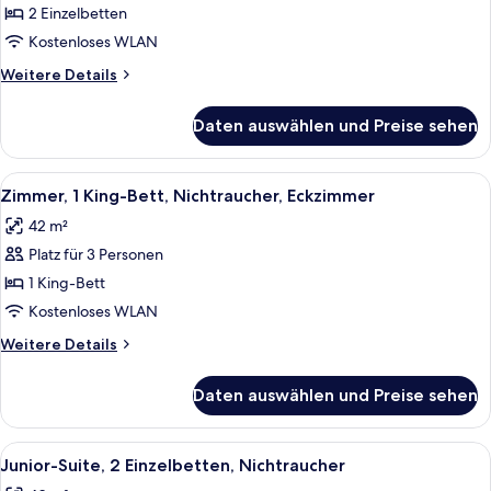
Zimmer,
2 Einzelbetten
2 Einzelbetten,
Kostenloses WLAN
Nichtraucher
Weitere
Weitere Details
anzeigen
Details
für
Daten auswählen und Preise sehen
Deluxe-
Zimmer,
2 Einzelbetten,
Alle
Ein Hotelzimmer mit einem großen Bett
3
Nichtraucher
Zimmer, 1 King-Bett, Nichtraucher, Eckzimmer
Fotos
42 m²
für
Platz für 3 Personen
Zimmer,
1 King-
1 King-Bett
Bett,
Kostenloses WLAN
Nichtraucher,
Weitere
Weitere Details
Eckzimmer
Details
anzeigen
für
Daten auswählen und Preise sehen
Zimmer,
1 King-
Bett,
Alle
Ein Hotelzimmer mit zwei Betten, eine
4
Nichtraucher,
Junior-Suite, 2 Einzelbetten, Nichtraucher
Fotos
Eckzimmer