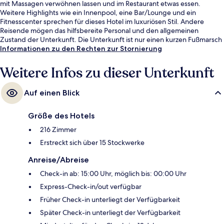
mit Massagen verwöhnen lassen und im Restaurant etwas essen.
Weitere Highlights wie ein Innenpool, eine Bar/Lounge und ein
Fitnesscenter sprechen für dieses Hotel im luxuriösen Stil. Andere
Reisende mögen das hilfsbereite Personal und den allgemeinen
Zustand der Unterkunft. Die Unterkunft ist nur einen kurzen Fußmarsch
von den öffentlichen Verkehrsmitteln entfernt: Zur U-Bahn läuft man 9
Informationen zu den Rechten zur Stornierung
Minuten (U-Bahn-Station Fetihkapi) bzw. 14 Minuten (U-Bahn-Station
Bayrampasa - Maltepe).
Weitere Infos zu dieser Unterkunft
Auf einen Blick
Größe des Hotels
216 Zimmer
Erstreckt sich über 15 Stockwerke
Anreise/Abreise
Check-in ab: 15:00 Uhr, möglich bis: 00:00 Uhr
Express-Check-in/out verfügbar
Früher Check-in unterliegt der Verfügbarkeit
Später Check-in unterliegt der Verfügbarkeit