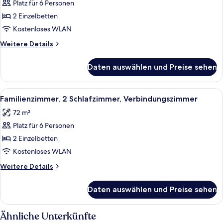
Platz für 6 Personen
2 Schlafzimmer,
Verbindungszimmer
2 Einzelbetten
(Family)
Kostenloses WLAN
anzeigen
Weitere
Weitere Details
Details
für
Daten auswählen und Preise sehen
Deluxe-
Zimmer,
2 Schlafzimmer,
Alle
Ein Hotelzimmer mit einem großen Bett
6
Verbindungszimmer
Familienzimmer, 2 Schlafzimmer, Verbindungszimmer
Fotos
(Family)
72 m²
für
Platz für 6 Personen
Familienzimmer,
2 Schlafzimmer,
2 Einzelbetten
Verbindungszimmer
Kostenloses WLAN
anzeigen
Weitere
Weitere Details
Details
für
Daten auswählen und Preise sehen
Familienzimmer,
2 Schlafzimmer,
Verbindungszimmer
Ähnliche Unterkünfte