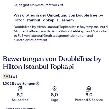
Ja, es gibt ein Restaurant vor Ort.
Was gibt es in der Umgebung von DoubleTree by
Hilton Istanbul Topkapi zu sehen?
DoubleTree by Hilton Istanbul Topkapi ist in Bayrampaşa, nur 9
Minuten Fußweg von U-Bahn-Station Fetihkapi und 6 Minuten
zu Fuß von Istanbul Großstadtgemeinde Kultur- und
Kunstdienste entfernt.
Bewertungen von DoubleTree by
Bewertungen
Hilton Istanbul Topkapi
Gut
7,8
1.002 Bewertungen
8,2
8,0
8,0
Sauberkeit
Lage
Personal & Service
Bewertungen
Verifizierte Bewertung