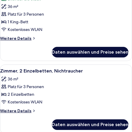
für
36 m²
Zimmer,
1 King-
Platz für 3 Personen
Bett,
1 King-Bett
Nichtraucher
Kostenloses WLAN
anzeigen
Weitere
Weitere Details
Details
für
Daten auswählen und Preise sehen
Zimmer,
1 King-
Bett,
Alle
Zimmer, 2 Einzelbetten, Nichtraucher |
3
Nichtraucher
Zimmer, 2 Einzelbetten, Nichtraucher
Fotos
36 m²
für
Platz für 3 Personen
Zimmer,
2 Einzelbetten,
2 Einzelbetten
Nichtraucher
Kostenloses WLAN
anzeigen
Weitere
Weitere Details
Details
für
Daten auswählen und Preise sehen
Zimmer,
2 Einzelbetten,