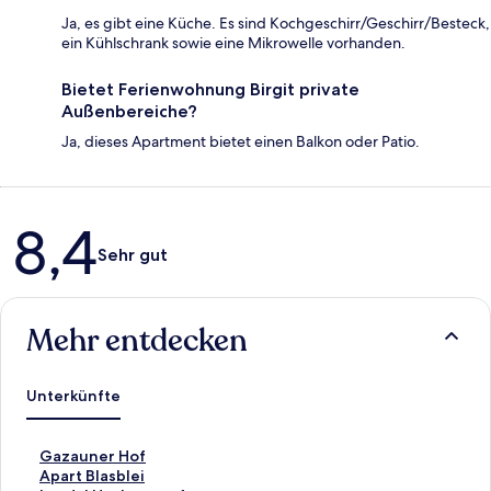
Ja, es gibt eine Küche. Es sind Kochgeschirr/Geschirr/Besteck,
ein Kühlschrank sowie eine Mikrowelle vorhanden.
Bietet Ferienwohnung Birgit private
Außenbereiche?
Ja, dieses Apartment bietet einen Balkon oder Patio.
Bewertungen
8,4
Sehr gut
Mehr entdecken
Unterkünfte
L
Gazauner Hof
i
L
Apart Blasblei