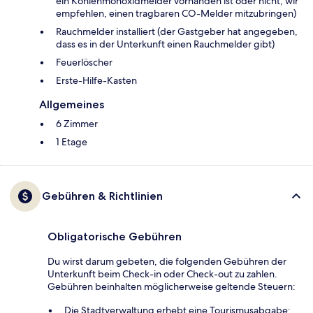
ein Kohlenmonoxidmelder vorhanden ist oder nicht; wir
empfehlen, einen tragbaren CO-Melder mitzubringen)
Rauchmelder installiert (der Gastgeber hat angegeben,
dass es in der Unterkunft einen Rauchmelder gibt)
Feuerlöscher
Ers­te-Hil­fe-Kas­ten
Allgemeines
6 Zimmer
1 Etage
Gebühren & Richtlinien
Obligatorische Gebühren
Du wirst darum gebeten, die folgenden Gebühren der
Unterkunft beim Check-in oder Check-out zu zahlen.
Gebühren beinhalten möglicherweise geltende Steuern:
Die Stadtverwaltung erhebt eine Tourismusabgabe: