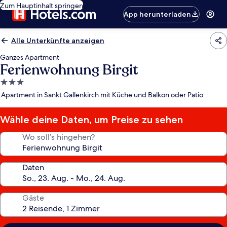
Zum Hauptinhalt springen
App herunterladen
Alle Unterkünfte anzeigen
Ganzes Apartment
Ferienwohnung Birgit
3.0-
Sterne-
Apartment in Sankt Gallenkirch mit Küche und Balkon oder Patio
Unterkunft
Wähle deine Daten, um Preise zu sehen
Wo soll’s hingehen?
Daten
Gäste