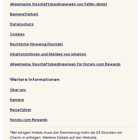
f
n
l
a
Allgemeine Geschäftsbedingungen von FeWo-direkt
t
e
f
n
o
Barrierefreiheit
k
n
Datenschutz
i
r
Cookies
c
h
Rechtliche Hinweise/Kontakt
Inhaltsrichtlinien und Melden von Inhalten
Allgemeine Geschäftsbedingungen für Hotels.com Rewards
Weitere Informationen
Über uns
Karriere
Reiseführer
Hotels.com Rewards
*Bei einigen Hotels muss die Stornierung mehr als 24 Stunden vor
Check-in erfolgen. Weitere Details auf der Website.