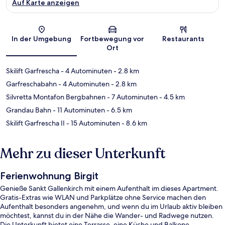
Auf Karte anzeigen
Karte
In der Umgebung
Fortbewegung vor
Restaurants
Ort
Skilift Garfrescha
- 4 Autominuten
- 2.8 km
Garfreschabahn
- 4 Autominuten
- 2.8 km
Silvretta Montafon Bergbahnen
- 7 Autominuten
- 4.5 km
Grandau Bahn
- 11 Autominuten
- 6.5 km
Skilift Garfrescha II
- 15 Autominuten
- 8.6 km
Mehr zu dieser Unterkunft
Ferienwohnung Birgit
Genieße Sankt Gallenkirch mit einem Aufenthalt im dieses Apartment.
Gratis-Extras wie WLAN und Parkplätze ohne Service machen den
Aufenthalt besonders angenehm, und wenn du im Urlaub aktiv bleiben
möchtest, kannst du in der Nähe die Wander- und Radwege nutzen.
Die Unterkunft bietet eine Terrasse, eine Küche und Balkone.