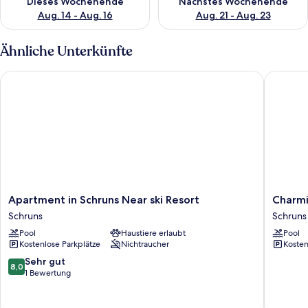
Dieses Wochenende
Nächstes Wochenende
Aug. 14 - Aug. 16
Aug. 21 - Aug. 23
Ähnliche Unterkünfte
Apartment in Schruns Near ski Resort
Charming
Apartment
Charmi
Apartment in Schruns Near ski Resort
Charmi
in
Apartme
Schruns
Schruns
Schruns
in
Pool
Haustiere erlaubt
Pool
Near
Schruns
Kostenlose Parkplätze
Nichtraucher
Kosten
ski
With
Resort
Balcony
8.0
Sehr gut
8,0
Schruns
Schruns
von
1 Bewertung
10,
Sehr