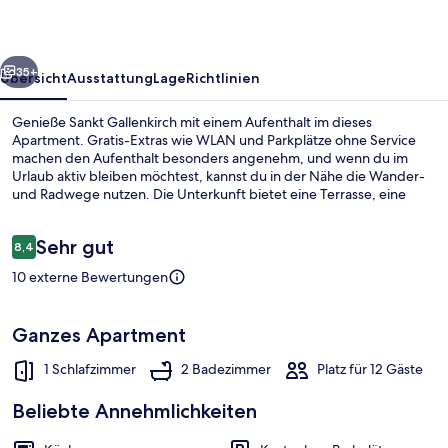
rück
Weiter
35+
Übersicht
Ausstattung
Lage
Richtlinien
Genieße Sankt Gallenkirch mit einem Aufenthalt im dieses
Apartment. Gratis-Extras wie WLAN und Parkplätze ohne Service
machen den Aufenthalt besonders angenehm, und wenn du im
Urlaub aktiv bleiben möchtest, kannst du in der Nähe die Wander-
und Radwege nutzen. Die Unterkunft bietet eine Terrasse, eine
Küche und Balkone.
Bewertungen
Sehr gut
8,4
8,4 von 10.
10 externe Bewertungen
Außenbereich
Ganzes Apartment
1 Schlafzimmer
2 Badezimmer
Platz für 12 Gäste
Beliebte Annehmlichkeiten