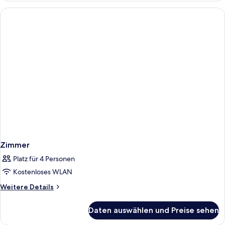
Zimmer
Platz für 4 Personen
Kostenloses WLAN
Weitere
Weitere Details
Details
für
Daten auswählen und Preise sehen
Zimmer