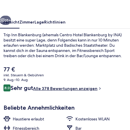
Centro
Hotel
rück
Weiter
Blankenburg
35+
Übersicht
Zimmer
Lage
Richtlinien
by
Trip Inn Blankenburg (ehemals Centro Hotel Blankenburg by INA)
INA)
besitzt eine super Lage, denn Folgendes kann in nur 10 Minuten
erlaufen werden: Marktplatz und Badisches Staatstheater. Du
kannst dich in der Sauna entspannen, im Fitnessbereich Sport
treiben oder dich bei einem Drink in der Bar/Lounge entspannen.
Außerdem ist Folgendes zu Fuß höchstens 15 Minuten entfernt:
Zoologischer Stadtgarten Karlsruhe und Schloss Karlsruhe. Die
Der
77 €
öffentlichen Verkehrsmittel sind nur einen kurzen Fußmarsch
aktuelle
inkl. Steuern & Gebühren
entfernt: Zur Straßenbahnhaltestelle Rüppurrer Tor sind es nur
Preis
9. Aug.–10. Aug.
wenige Schritte und zur U-Bahn-Station Ettlinger Tor 3 Minuten.
Eingangsbereich
beträgt
Bewertungen
Sehr gut
8,0
Alle 378 Bewertungen anzeigen
77 €.
8,0 von 10.
Beliebte Annehmlichkeiten
Haustiere erlaubt
Kostenloses WLAN
Fitnessbereich
Bar