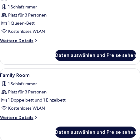
Standard-
Doppelzimmer,
1 Schlafzimmer
Stadtblick
Platz für 3 Personen
anzeigen
1 Queen-Bett
Kostenloses WLAN
Weitere
Weitere Details
Details
für
Daten auswählen und Preise sehen
Standard-
Doppelzimmer,
Stadtblick
Alle
Ein Schlafzimmer mit Bett, Nachttisch,
1
Family Room
Fotos
1 Schlafzimmer
für
Platz für 3 Personen
Family
Room
1 Doppelbett und 1 Einzelbett
anzeigen
Kostenloses WLAN
Weitere
Weitere Details
Details
für
Daten auswählen und Preise sehen
Family
Room