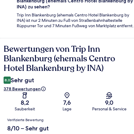
Blankenburg (ehemals Centro Hotel Blankenburg by
INA) zu sehen?
Trip Inn Blankenburg (ehemals Centro Hotel Blankenburg by
INA) ist nur 2 Minuten zu Fuß von Straßenbahnhaltestelle
Rüppurrer Tor und 7 Minuten Fußweg von Marktplatz entfernt.
Bewertungen von Trip Inn
Bewertungen
Blankenburg (ehemals Centro
Hotel Blankenburg by INA)
Sehr gut
8,0
378 Bewertungen
8,2
7,6
9,0
Sauberkeit
Lage
Personal & Service
Bewertungen
Verifizierte Bewertung
8/10 – Sehr gut