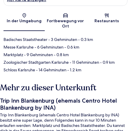
Karte
In der Umgebung
Fortbewegung vor
Restaurants
Ort
Badisches Staatstheater
- 3 Gehminuten
- 0.3 km
Messe Karlsruhe
- 6 Gehminuten
- 0.6 km
Marktplatz
- 9 Gehminuten
- 0.8 km
Zoologischer Stadtgarten Karlsruhe
- 11 Gehminuten
- 0.9 km
Schloss Karlsruhe
- 14 Gehminuten
- 1.2 km
Mehr zu dieser Unterkunft
Trip Inn Blankenburg (ehemals Centro Hotel
Blankenburg by INA)
Trip Inn Blankenburg (ehemals Centro Hotel Blankenburg by INA)
besitzt eine super Lage, denn Folgendes kann in nur 10 Minuten
erlaufen werden: Marktplatz und Badisches Staatstheater. Du kannst
dich in der Sauna entspannen, im Fitnessbereich Sport treiben oder