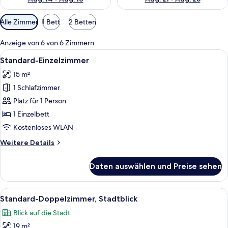
Verfügbare
Alle Zimmer
1 Bett
2 Betten
Filter
für
Anzeige von 6 von 6 Zimmern
Zimmer
Alle
Ein Hotelzimmer mit einem Bett, eine
6
Standard-Einzelzimmer
Fotos
15 m²
für
1 Schlafzimmer
Standard-
Einzelzimmer
Platz für 1 Person
anzeigen
1 Einzelbett
Kostenloses WLAN
Weitere
Weitere Details
Details
für
Daten auswählen und Preise sehen
Standard-
Einzelzimmer
Alle
Ein Hotelzimmer mit einem Bett, eine
10
Standard-Doppelzimmer, Stadtblick
Fotos
Blick auf die Stadt
für
19 m²