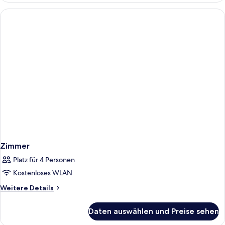
Zimmer
Platz für 4 Personen
Kostenloses WLAN
Weitere
Weitere Details
Details
für
Daten auswählen und Preise sehen
Zimmer