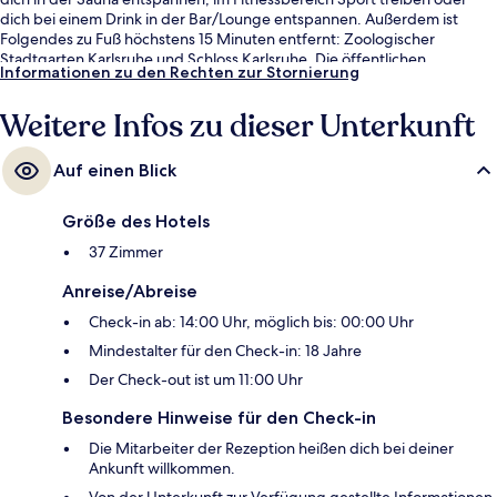
dich bei einem Drink in der Bar/Lounge entspannen. Außerdem ist
Folgendes zu Fuß höchstens 15 Minuten entfernt: Zoologischer
Stadtgarten Karlsruhe und Schloss Karlsruhe. Die öffentlichen
Informationen zu den Rechten zur Stornierung
Verkehrsmittel sind nur einen kurzen Fußmarsch entfernt: Zur
Straßenbahnhaltestelle Rüppurrer Tor sind es nur wenige Schritte und
Weitere Infos zu dieser Unterkunft
zur U-Bahn-Station Ettlinger Tor 3 Minuten.
Auf einen Blick
Größe des Hotels
37 Zimmer
Anreise/Abreise
Check-in ab: 14:00 Uhr, möglich bis: 00:00 Uhr
Mindestalter für den Check-in: 18 Jahre
Der Check-out ist um 11:00 Uhr
Besondere Hinweise für den Check-in
Die Mitarbeiter der Rezeption heißen dich bei deiner
Ankunft willkommen.