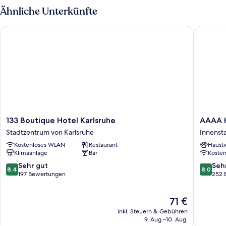
Ähnliche Unterkünfte
133 Boutique Hotel Karlsruhe
AAAA Ho
133
AAAA
133 Boutique Hotel Karlsruhe
AAAA H
Boutique
Hotelwe
Stadtzentrum von Karlsruhe
Innenst
Hotel
Kübler
Kostenloses WLAN
Restaurant
Hausti
Karlsruhe
Innenst
Klimaanlage
Bar
Koste
Stadtzentrum
West
von
8.4
8.0
Sehr gut
Seh
8,4
8,0
Karlsruhe
von
von
197 Bewertungen
252 
10,
10,
Sehr
Sehr
Der
71 €
gut,
gut,
Preis
197
252
inkl. Steuern & Gebühren
beträgt
Bewertungen
Bewert
9. Aug.–10. Aug.