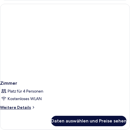
Zimmer
Platz für 4 Personen
Kostenloses WLAN
Weitere
Weitere Details
Details
für
Daten auswählen und Preise sehen
Zimmer