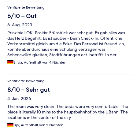
Verifizierte Bewertung
6/10 – Gut
6. Aug. 2023
Prinzipiell OK. Positiv: Frühstück war sehr gut. Es gab alles was
das Herz begehrt. Es ist sauber - beim Check-In. Öffentliche
Verkehrsmittel gleich um die Ecke. Das Personal ist freundlich,
könnte aber durchaus eine Schulung vertragen was
Sehenswürdigkeiten, Stadtführungen ect. betrifft. In der
Hinsicht sind sie leider ahnungslos. Negativ: Laut
Silvia, Aufenthalt von 4 Nächten
Internetbeschreibung werden die Zimmer täglich gereinigt.
Dem ist leider nicht so. Nach der ersten Nacht hieß es: "Das
Housekeeping hat heute zeitig Feierabend gemacht weil es so
Verifizierte Bewertung
schön warm war." Nach der zweiten Nacht teilte man mir mit,
dass die Zimmerreinigung bei "Bleibern" erst nach 3 Nächten
8/10 – Sehr gut
erfolgt. Ich habe aber wenigstens saubere trockene
4. Jan. 2026
Handtücher an der Rezeption erhalten (unsere wollten einfach
nicht trocknen). Ich erwarte wirklich keinen täglichen
The room was very clean. The beds were very comfortable. The
Handtuchwechsel und mein Bett kann ich auch allein machen,
place is literally 10 mins to the hauptbahnhof by the UBahn. The
ein kleiner Hinweis im Zimmer neben den Wasserflaschen auf
location is in the center of the ciry
dem Tisch hätte genügt um die Gäste zu informieren dass die
Lijo, Aufenthalt von 2 Nächten
Zimmer momentan nicht täglich sondern erst nach 3 Tagen
gereinigt werden - das würde schlechten Kritiken vorbeugen.